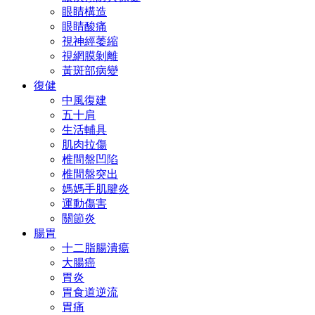
眼睛構造
眼睛酸痛
視神經萎縮
視網膜剝離
黃斑部病變
復健
中風復建
五十肩
生活輔具
肌肉拉傷
椎間盤凹陷
椎間盤突出
媽媽手肌腱炎
運動傷害
關節炎
腸胃
十二脂腸潰瘍
大腸癌
胃炎
胃食道逆流
胃痛