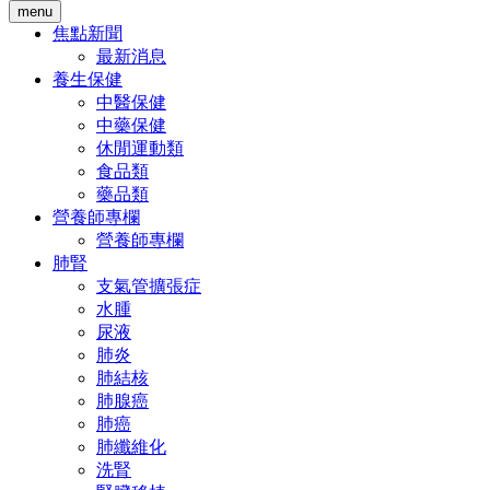
menu
焦點新聞
最新消息
養生保健
中醫保健
中藥保健
休閒運動類
食品類
藥品類
營養師專欄
營養師專欄
肺腎
支氣管擴張症
水腫
尿液
肺炎
肺結核
肺腺癌
肺癌
肺纖維化
洗腎