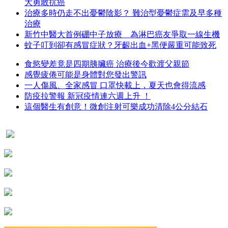
大勇敢抗癌
治療多時仍走不出憂鬱陰影？ 難治型憂鬱症需及早多種
治療
新竹中醫大首例硼中子放療 為淋巴癌友爭取一線生機
蚊子叮到卻有感冒症狀？牙齦出血+黑便嚴重可能致死
食慾變差竟是四期胰臟癌 治療後今歡渡父親節
感覺疲倦可能是身體對您發出警訊
一人傷風、全家感冒 口罩快載上，夏天也會得流感
防疫拉警報 新冠疫情連六週上升 ！
這個醫生有創意！微創注射可樂成功清除4公分結石