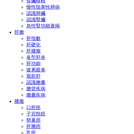
腎臟移植
慢性阻塞性肺病
認識肺臟
認識腎臟
急性腎功能衰竭
肝膽
肝指數
肝硬化
肝腫瘤
各型肝炎
肝功能
疲累眼黃
脂肪肝
認識膽囊
膽管疾病
膽囊疾病
腫瘤
口腔癌
子宮頸癌
卵巢癌
肝膽癌
乳癌