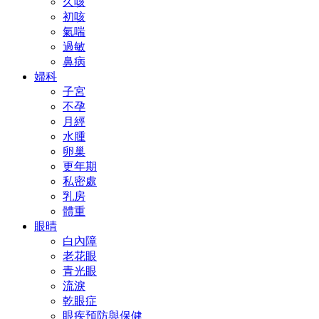
久咳
初咳
氣喘
過敏
鼻病
婦科
子宮
不孕
月經
水腫
卵巢
更年期
私密處
乳房
體重
眼晴
白內障
老花眼
青光眼
流淚
乾眼症
眼疾預防與保健