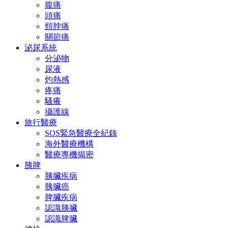
腹痛
頭痛
頸脖痛
關節痛
泌尿系統
分泌物
尿液
灼熱感
疼痛
騷癢
攝護線
旅行醫療
SOS緊急醫療全紀錄
海外醫療機構
醫療專機揭密
胰脾
胰臟疾病
胰臟癌
脾臟疾病
認識胰臟
認識脾臟