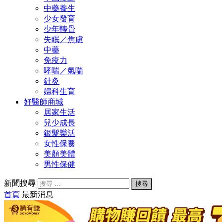
中藥養生
少女發育
少年轉骨
失眠／焦慮
中藥
免疫力
哮喘／氣喘
針灸
婦科生育
好醫師商城
居家生活
兒少成長
銀髮樂活
女性保養
美顏美體
男性保健
新聞搜尋
首頁
最新消息