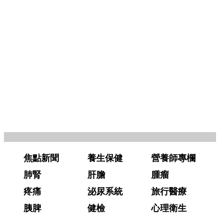
焦點新聞
養生保健
營養師專欄
肺腎
肝膽
腫瘤
疼痛
泌尿系統
旅行醫療
胰脾
健檢
心理衛生