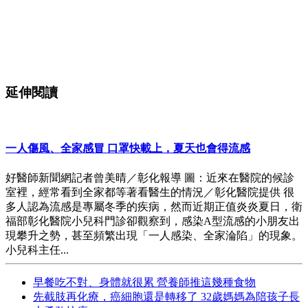
延伸閱讀
一人傷風、全家感冒 口罩快載上，夏天也會得流感
好醫師新聞網記者曾美晴／彰化報導 圖：近來在醫院的候診
室裡，經常看到全家都等著看醫生的情況／彰化醫院提供 很
多人認為流感是專屬冬季的疾病，然而近期正值炎炎夏日，衛
福部彰化醫院小兒科門診卻觀察到，感染A型流感的小朋友出
現攀升之勢，甚至頻繁出現「一人感染、全家淪陷」的現象。
小兒科主任...
早餐吃不對、身體就很累 營養師推這幾種食物
先截肢再化療，癌細胞還是轉移了 32歲媽媽為陪孩子長