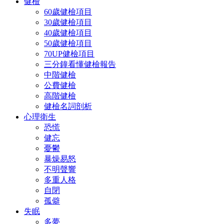
健檢
60歲健檢項目
30歲健檢項目
40歲健檢項目
50歲健檢項目
70UP健檢項目
三分鐘看懂健檢報告
中階健檢
公費健檢
高階健檢
健檢名詞剖析
心理衛生
恐慌
健忘
憂鬱
暴燥易怒
不明聲響
多重人格
自閉
孤僻
失眠
多夢