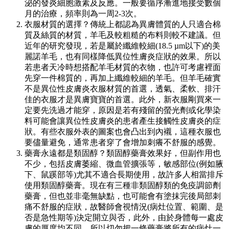
泌的發炎細胞激素及反應。一般要循序漸進地接受數個
月的治療，頻率則為一周2-3次。
衣服材質的選擇？傳統上都認為異膚體質的人只適合棉
質及絲質的材質，羊毛及較粗糙的布料則較不建議。但
近年的研究發現，若是屬於纖維較細(18.5 µm以下)的美
麗諾羊毛，也有同樣降低異位性膚炎症狀的效果。所以
若患者天冷時想搭配羊毛材質的衣物，也許可考慮裡面
先穿一件棉質的，再加上纖維較細的羊毛。但羊毛確實
不是異位性皮膚炎衣服材質的首選，透氣、柔軟、排汗
佳的衣服才是異膚寶寶的首選。此外，新衣服剛買來一
定要先洗過才能穿，原因是若有殘留的螢光劑或化學染
料可能會讓異位性皮膚炎的患者產生接觸性皮膚炎的症
狀。有些衣服外表的圖案也會凸出到內襯，這種衣服也
要儘量避免，通常患者穿了會增加刺癢不舒服的感覺。
藥膏永遠都是類固醇？類固醇藥膏效果好，但副作用也
不少，包括皮膚萎縮、微血管擴張等，敏感部位(例如腋
下、鼠蹊部等)尤其不適合長期使用，故許多人相當排斥
使用類固醇藥膏。現在有三種非類固醇類的免疫調節劑
藥膏，但也並非毫無缺點，也可能會有塗抹完後局部刺
痛不舒服的症狀，故醫師會視情況(病灶位置、範圍、是
否是急性期等)決定開立與否，此外，由於身體每一處皮
膚的厚度均不同，所以切勿把一條藥膏將所有的病灶一