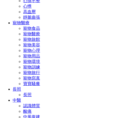
心律不整
心悸
高血壓
靜脈曲張
寵物醫療
寵物食品
寵物醫療
寵物旅館
寵物美容
寵物心理
寵物用品
寵物環境
寵物訓練
寵物旅行
寵物寫真
寶寶騷癢
長照
長照
中醫
認識體質
酸痛
中風復建