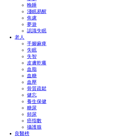
晚睡
淺眠易醒
焦慮
夢遊
認識失眠
老人
手腳麻痺
失眠
失智
皮膚乾癢
血脂
血糖
血壓
骨質疏鬆
健忘
養生保健
糖尿
頻尿
癌指數
攝護腺
良醫榜