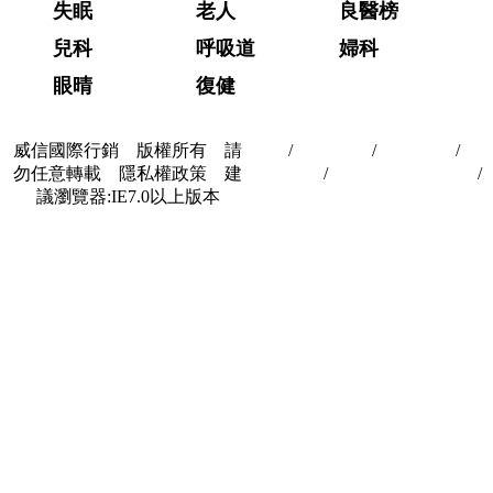
失眠
老人
良醫榜
兒科
呼吸道
婦科
眼晴
復健
威信國際行銷 版權所有 請
首頁
/
關於我們
/
聯絡我們
/
隱
勿任意轉載 隱私權政策 建
私權政策
/
著作權與轉載授權
/
議瀏覽器:IE7.0以上版本
合作夥伴