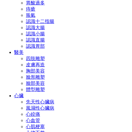
胃酸過多
痔瘡
脹氣
認識十二指腸
認識大腸
認識小腸
認識直腸
認識胃部
醫美
四肢雕塑
皮膚再造
胸部美容
臉形雕塑
臉部美容
體型雕塑
心臟
先天性心臟病
風濕性心臟病
心絞痛
心血管
心肌梗塞