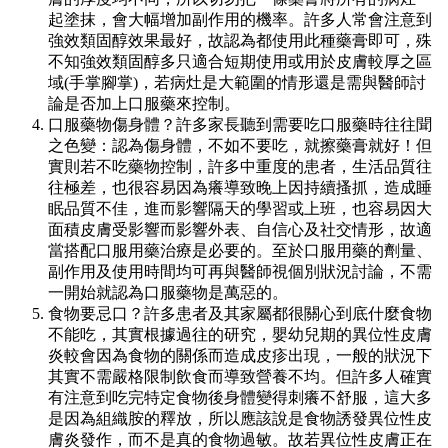
起塗抹，會大幅增加副作用的機率。許多人常會注意到
強效類固醇效果最好，故認為都使用此種藥膏即可，殊
不知強效類固醇多只適合短期使用或用於皮膚較厚之區
域(手掌腳掌)，若病灶是大範圍的情形還是需與醫師討
論是否加上口服藥來控制。
口服藥物傷身體？許多家長聽到需要吃口服藥時往往聞
之色變：認為傷身體，不如不要吃，就擦藥膏就好！但
實則若不吃藥物控制，許多中重度的患者，生活品質往
往極差，也很容易因為癢導致晚上因持續搔抓，造成睡
眠品質不佳，進而影響隔天的學習或上班，也容易因大
面積皮膚受影響而影響外表、自信心及社交情形，故適
當搭配口服用藥治療是必要的。至於口服用藥的劑量、
副作用及使用時間均可再與醫師視個別狀況討論，不需
一開始就認為口服藥物是萬惡的。
食物要忌口？許多患者及其家屬都很關心到底什麼食物
不能吃，其實根據過往的研究，嬰幼兒期的異位性皮膚
炎較會因為食物的關係而造成皮疹出現，一般的狀況下
其實不需嚴格限制飲食而導致營養不均。但許多人確實
有注意到吃完特定食物後身體變得刺癢不舒服，這大多
是因為組織胺的釋放，所以應該說是食物誘發異位性皮
膚炎發作，而不是真的食物過敏。故若異位性皮膚正在