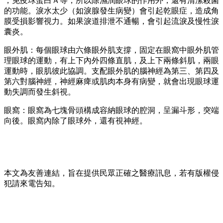
，免疫球蛋白Ａ等，所以除濕潤眼球的作用外，還有清潔殺菌
的功能。淚水太少（如淚腺發生病變）會引起乾眼症，造成角
膜受損影響視力。如果淚道排泄不通暢，會引起流淚及慢性淚
囊炎。
眼外肌：每個眼球由六條眼外肌支撐，固定在眼窩中眼外肌管
理眼球的運動，有上下內外四條直肌，及上下兩條斜肌，兩眼
運動時，眼肌彼此協調。支配眼外肌的腦神經為第三、第四及
第六對腦神經，神經麻痺或肌肉本身有病變，就會出現眼球運
動失調而發生斜視。
眼窩：眼窩為七塊骨頭構成容納眼球的腔洞，呈漏斗形，突端
向後。眼窩內除了眼球外，還有視神
經。
本文為友善連結，旨在提供民眾正確之醫療訊息，若有版權侵
犯請來電告知。