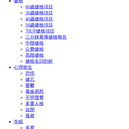
健檢
60歲健檢項目
30歲健檢項目
40歲健檢項目
50歲健檢項目
70UP健檢項目
三分鐘看懂健檢報告
中階健檢
公費健檢
高階健檢
健檢名詞剖析
心理衛生
恐慌
健忘
憂鬱
暴燥易怒
不明聲響
多重人格
自閉
孤僻
失眠
多夢