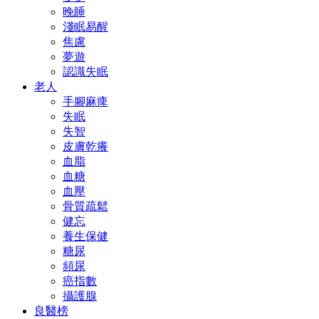
晚睡
淺眠易醒
焦慮
夢遊
認識失眠
老人
手腳麻痺
失眠
失智
皮膚乾癢
血脂
血糖
血壓
骨質疏鬆
健忘
養生保健
糖尿
頻尿
癌指數
攝護腺
良醫榜