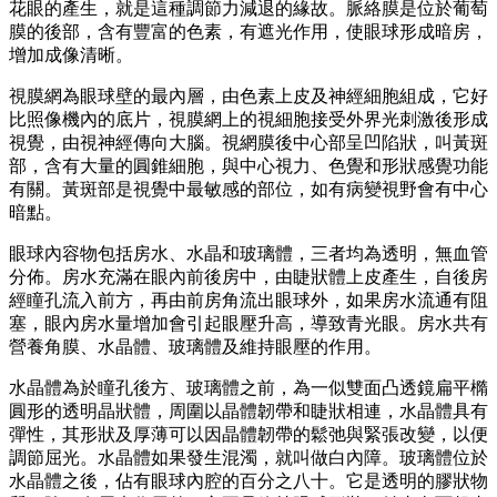
花眼的產生，就是這種調節力減退的緣故。脈絡膜是位於葡萄
膜的後部，含有豐富的色素，有遮光作用，使眼球形成暗房，
增加成像清晰。
視膜網為眼球壁的最內層，由色素上皮及神經細胞組成，它好
比照像機內的底片，視膜網上的視細胞接受外界光刺激後形成
視覺，由視神經傳向大腦。視網膜後中心部呈凹陷狀，叫黃斑
部，含有大量的圓錐細胞，與中心視力、色覺和形狀感覺功能
有關。黃斑部是視覺中最敏感的部位，如有病變視野會有中心
暗點。
眼球內容物包括房水、水晶和玻璃體，三者均為透明，無血管
分佈。房水充滿在眼內前後房中，由睫狀體上皮產生，自後房
經瞳孔流入前方，再由前房角流出眼球外，如果房水流通有阻
塞，眼內房水量增加會引起眼壓升高，導致青光眼。房水共有
營養角膜、水晶體、玻璃體及維持眼壓的作用。
水晶體為於瞳孔後方、玻璃體之前，為一似雙面凸透鏡扁平橢
圓形的透明晶狀體，周圍以晶體韌帶和睫狀相連，水晶體具有
彈性，其形狀及厚薄可以因晶體韌帶的鬆弛與緊張改變，以便
調節屈光。水晶體如果發生混濁，就叫做白內障。玻璃體位於
水晶體之後，佔有眼球內腔的百分之八十。它是透明的膠狀物