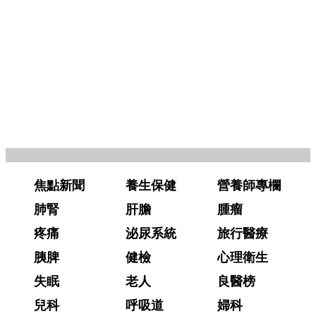
焦點新聞
養生保健
營養師專欄
肺腎
肝膽
腫瘤
疼痛
泌尿系統
旅行醫療
胰脾
健檢
心理衛生
失眠
老人
良醫榜
兒科
呼吸道
婦科