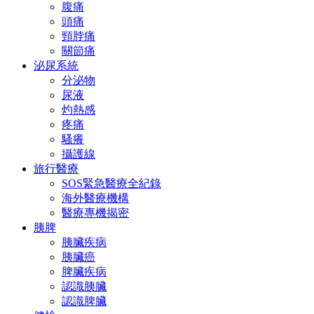
腹痛
頭痛
頸脖痛
關節痛
泌尿系統
分泌物
尿液
灼熱感
疼痛
騷癢
攝護線
旅行醫療
SOS緊急醫療全紀錄
海外醫療機構
醫療專機揭密
胰脾
胰臟疾病
胰臟癌
脾臟疾病
認識胰臟
認識脾臟