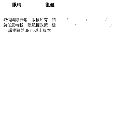
眼晴
復健
威信國際行銷 版權所有 請
首頁
/
關於我們
/
聯絡我們
/
隱
勿任意轉載 隱私權政策 建
私權政策
/
著作權與轉載授權
/
議瀏覽器:IE7.0以上版本
合作夥伴