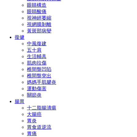
眼睛構造
眼睛酸痛
視神經萎縮
視網膜剝離
黃斑部病變
復健
中風復建
五十肩
生活輔具
肌肉拉傷
椎間盤凹陷
椎間盤突出
媽媽手肌腱炎
運動傷害
關節炎
腸胃
十二脂腸潰瘍
大腸癌
胃炎
胃食道逆流
胃痛