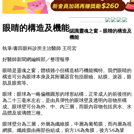
2016-03-23 15:28:55
眼睛的構造及機能
認識靈魂之窗－眼睛的構造及
機能
執筆/書田眼科診所主治醫師 王司宏
好醫師新聞網編輯部／整理報導
眼睛是靈魂之窗，體積雖小但構造精巧機能獨特。我們眼睛的
構造可分為眼球本身及其附屬器官包括眼瞼、結膜、淚器，眼
肌及眼窩等。
眼球：眼球為一略偏橢圓形的球形結構，正常成人的前後徑約
為二十三毫米左右，是由具彈性的眼球壁及透明內容物所構
成。眼球壁可分為外、中、內三層，而眼內容物包括房水、水
晶體及玻璃體三種。
眼球壁分為三層，外層為纖維膜，中層為葡萄膜，而內層為視
網膜。纖維膜由兩部份組成，前方1/6為角膜，後方5/6為鞏