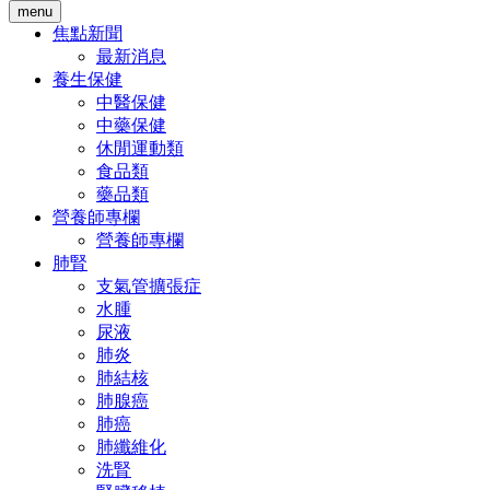
menu
焦點新聞
最新消息
養生保健
中醫保健
中藥保健
休閒運動類
食品類
藥品類
營養師專欄
營養師專欄
肺腎
支氣管擴張症
水腫
尿液
肺炎
肺結核
肺腺癌
肺癌
肺纖維化
洗腎