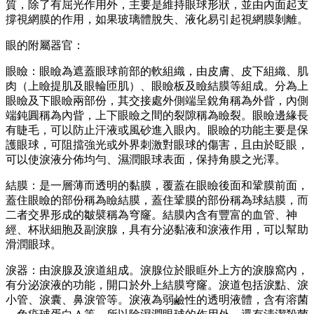
質，除了有屈光作用外，主要是維持眼球形狀，並由內面起支
撐視網膜的作用，如果玻璃體脫失、液化易引起視網膜剝離。
眼的附屬器官：
眼瞼：眼瞼為遮蓋眼球前部的軟組織，由皮膚、皮下組織、肌
肉（上瞼提肌及眼輪匝肌）、眼瞼板及瞼結膜等組成。分為上
眼瞼及下眼瞼兩部份，其交接處外側端呈銳角稱為外眥，內側
端鈍圓稱為內眥，上下眼瞼之間的裂隙稱為瞼裂。眼瞼邊緣長
有睫毛，可以防止汗液或風砂進入眼內。眼瞼的功能主要是保
護眼球，可阻擋強光或外界刺激對眼球的傷害，且由於眨眼，
可以使淚液分佈均勻、濕潤眼球表面，保持角膜之光澤。
結膜：是一層薄而透明的黏膜，覆蓋在眼瞼後面和鞏膜前面，
蓋住眼瞼的部份稱為瞼結膜，蓋住鞏膜的部份稱為球結膜，而
二者交界形成的皺襞稱為穹窿。結膜內含有豐富的血管、神
經、杯狀細胞及副淚腺，具有分泌黏液和淚液作用，可以幫助
滑潤眼球。
淚器：由淚腺及淚道組成。淚腺位於眼眶外上方的淚腺窩內，
有分泌淚液的功能，開口於外上結膜穹窿。淚道包括淚點、淚
小管、淚囊、鼻淚管等。淚液為弱鹼性的透明液體，含有溶菌