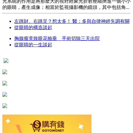
光系統的作用是將那麼大的視野經聚光折射壓縮擠進一個小小
的眼睛，產生成像；相當於監視攝影機的鏡頭，其中包括角...
左跳財、右跳災？想太多！ 醫：多與自律神經失調有關
從眼睛的構造談起
胸腺瘤竟致眼花臉垂 手術切除三天出院
從眼睛的一生談起