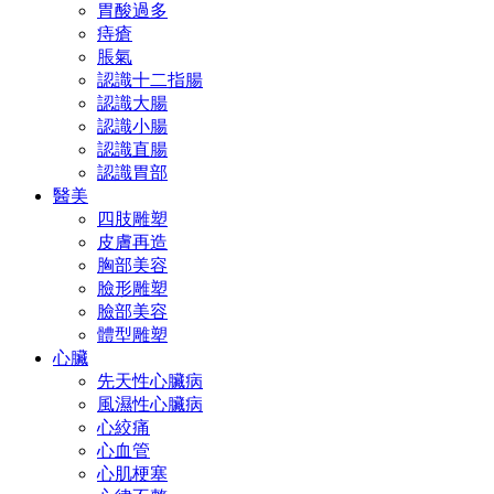
胃酸過多
痔瘡
脹氣
認識十二指腸
認識大腸
認識小腸
認識直腸
認識胃部
醫美
四肢雕塑
皮膚再造
胸部美容
臉形雕塑
臉部美容
體型雕塑
心臟
先天性心臟病
風濕性心臟病
心絞痛
心血管
心肌梗塞