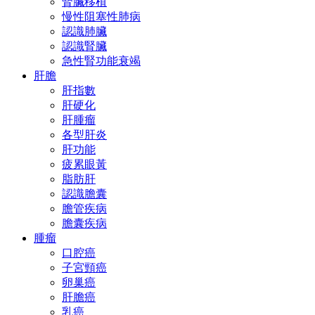
腎臟移植
慢性阻塞性肺病
認識肺臟
認識腎臟
急性腎功能衰竭
肝膽
肝指數
肝硬化
肝腫瘤
各型肝炎
肝功能
疲累眼黃
脂肪肝
認識膽囊
膽管疾病
膽囊疾病
腫瘤
口腔癌
子宮頸癌
卵巢癌
肝膽癌
乳癌