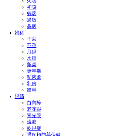
久咳
初咳
氣喘
過敏
鼻病
婦科
子宮
不孕
月經
水腫
卵巢
更年期
私密處
乳房
體重
眼晴
白內障
老花眼
青光眼
流淚
乾眼症
眼疾預防與保健