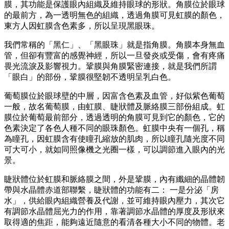
膜，其功能是保護眼內組織及維持眼球的形狀。角膜位於眼球
的最前方，為一透明無色的組織，透過角膜可見虹膜的顏色，
東方人因虹膜含色素多，所以呈現黑眼珠。
我們常稱的「黑仁」、「黑眼珠」就是指角膜。角膜本身無血
管，但卻有豐富的感覺神經，所以一旦發炎或受傷，會有疼痛
畏光流淚及影響視力。鞏膜與角膜緊密連接，就是我們所謂
「眼白」的部份，鞏膜很堅韌不透明呈乳白色。
葡萄膜位於眼球壁的中層，因富含色素及血管，好似紫色葡萄
一般，故名葡萄膜，由虹膜、睫狀體及脈絡膜三部份組成。虹
膜位於葡萄最前部分，透過透明的角膜可見到它的顏色，它的
色素決定了各色人種不同的眼珠顏色。虹膜中央有一個孔，稱
為瞳孔，因虹膜含有使瞳孔縮放的肌肉，所以瞳孔隨光度不同
可大可小，就如同照像機之光圈一樣，可以調節進入眼內的光
景。
睫狀體位於虹膜和脈絡膜之間，外是鞏膜，內有纖細的晶體韌
帶與水晶體赤道部聯繫，睫狀體的功能有二： 一是分泌「房
水」，供給眼內組織營養及代謝，並可維持眼內壓力，其次它
有調節水晶體屈光力的作用，靠著調節水晶體的厚度及形狀來
取得適的焦距，能夠遠近隨意的看清各種大小不同的物體。老