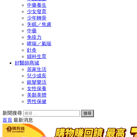
中藥養生
少女發育
少年轉骨
失眠／焦慮
中藥
免疫力
哮喘／氣喘
針灸
婦科生育
好醫師商城
居家生活
兒少成長
銀髮樂活
女性保養
美顏美體
男性保健
新聞搜尋
首頁
最新消息