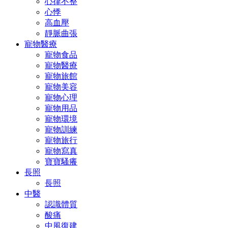
心律不整
心悸
高血壓
靜脈曲張
寵物醫療
寵物食品
寵物醫療
寵物旅館
寵物美容
寵物心理
寵物用品
寵物環境
寵物訓練
寵物旅行
寵物寫真
寶寶騷癢
長照
長照
中醫
認識體質
酸痛
中風復建