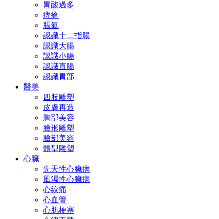
胃酸過多
痔瘡
脹氣
認識十二指腸
認識大腸
認識小腸
認識直腸
認識胃部
醫美
四肢雕塑
皮膚再造
胸部美容
臉形雕塑
臉部美容
體型雕塑
心臟
先天性心臟病
風濕性心臟病
心絞痛
心血管
心肌梗塞