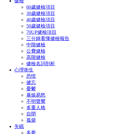
健檢
60歲健檢項目
30歲健檢項目
40歲健檢項目
50歲健檢項目
70UP健檢項目
三分鐘看懂健檢報告
中階健檢
公費健檢
高階健檢
健檢名詞剖析
心理衛生
恐慌
健忘
憂鬱
暴燥易怒
不明聲響
多重人格
自閉
孤僻
失眠
多夢