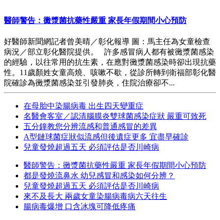
醫師警告：黴漿菌抗藥性嚴重 家長年假期間小心預防
好醫師新聞網記者曾美晴／彰化報導 圖：馬主任為女童檢查
病況／部立彰化醫院提供。 許多感冒病人都有被黴漿菌感染
的經驗，以往常用的抗生素，在應對黴漿菌感染時卻出現抗藥
性。11歲顏姓女童高燒、咳嗽不歇，從診所轉到衛福部彰化醫
院確診為黴漿菌感染並引發肺炎，住院治療卻不...
在母胎中染腸病毒 出生四天變重症
名醫會客室／認清腦膜炎雙球菌感染症狀 嚴重可致死
五分鐘教您分辨流感和普通感冒的差異
A型鏈球菌症狀似流感但後遺症更多 宜盡早確診
兒童發燒超過五天 必須評估是否川崎病
醫師警告：黴漿菌抗藥性嚴重 家長年假期間小心預防
都是發燒流鼻水 幼兒感冒和感染如何分辨？
兒童發燒超過五天 必須評估是否川崎病
來不及長大 兩歲女童染腸病毒病六天往生
腸病毒爆增 口含冰塊可降低疼痛