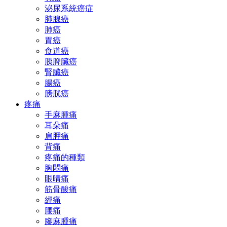
泌尿系統癌症
肺腺癌
肺癌
胃癌
食道癌
胰脾臟癌
腎臟癌
腸癌
膀胱癌
疼痛
手麻腫痛
耳朵痛
肩胛痛
背痛
疼痛的種類
胸悶痛
眼晴痛
筋骨酸痛
經痛
腰痛
腳麻腫痛