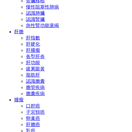
腎臟移植
慢性阻塞性肺病
認識肺臟
認識腎臟
急性腎功能衰竭
肝膽
肝指數
肝硬化
肝腫瘤
各型肝炎
肝功能
疲累眼黃
脂肪肝
認識膽囊
膽管疾病
膽囊疾病
腫瘤
口腔癌
子宮頸癌
卵巢癌
肝膽癌
乳癌