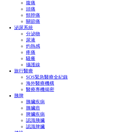
腹痛
頭痛
頸脖痛
關節痛
泌尿系統
分泌物
尿液
灼熱感
疼痛
騷癢
攝護線
旅行醫療
SOS緊急醫療全紀錄
海外醫療機構
醫療專機揭密
胰脾
胰臟疾病
胰臟癌
脾臟疾病
認識胰臟
認識脾臟