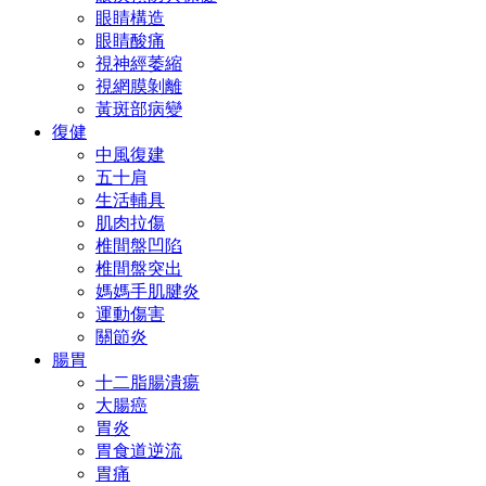
眼睛構造
眼睛酸痛
視神經萎縮
視網膜剝離
黃斑部病變
復健
中風復建
五十肩
生活輔具
肌肉拉傷
椎間盤凹陷
椎間盤突出
媽媽手肌腱炎
運動傷害
關節炎
腸胃
十二脂腸潰瘍
大腸癌
胃炎
胃食道逆流
胃痛