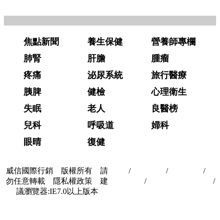
焦點新聞
養生保健
營養師專欄
肺腎
肝膽
腫瘤
疼痛
泌尿系統
旅行醫療
胰脾
健檢
心理衛生
失眠
老人
良醫榜
兒科
呼吸道
婦科
眼晴
復健
威信國際行銷 版權所有 請
首頁
/
關於我們
/
聯絡我們
/
隱
勿任意轉載 隱私權政策 建
私權政策
/
著作權與轉載授權
/
議瀏覽器:IE7.0以上版本
合作夥伴