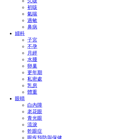
久咳
初咳
氣喘
過敏
鼻病
婦科
子宮
不孕
月經
水腫
卵巢
更年期
私密處
乳房
體重
眼晴
白內障
老花眼
青光眼
流淚
乾眼症
眼疾預防與保健