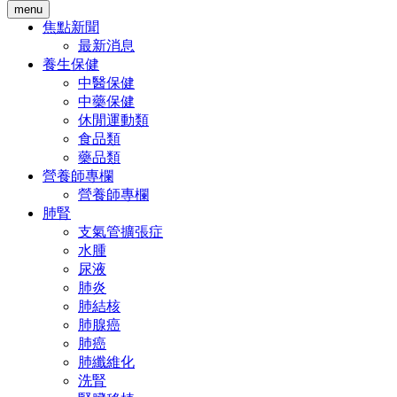
menu
焦點新聞
最新消息
養生保健
中醫保健
中藥保健
休閒運動類
食品類
藥品類
營養師專欄
營養師專欄
肺腎
支氣管擴張症
水腫
尿液
肺炎
肺結核
肺腺癌
肺癌
肺纖維化
洗腎