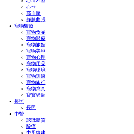
心律不整
心悸
高血壓
靜脈曲張
寵物醫療
寵物食品
寵物醫療
寵物旅館
寵物美容
寵物心理
寵物用品
寵物環境
寵物訓練
寵物旅行
寵物寫真
寶寶騷癢
長照
長照
中醫
認識體質
酸痛
中風復建