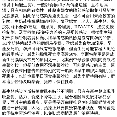
環境中均能生長)，一般以食物和水為傳染途徑，且不耐高
溫，具有相當的致病性，能藉由婦女的陰部感染胎兒引發新生
兒腦膜炎，因此預防感染應避免生食、也不可食用未經殺菌的
乳酪、生奶或接觸動物飼料等。懷孕婦女、老人、新生兒、免
疫功能不全者(癌症、糖尿病、腎臟病、HIV/AIDS、接受免疫
抑制劑、器官移植)等免疫力差的人易受其感染，根據衛生福
利部疾病管制署資料顯示懷孕者感染風險是沒有懷孕的20倍，
1/3李斯特菌感染症的病例為孕婦，孕婦感染會增加流產、早
產及死胎。孕婦可能只有輕微感染，但新生兒可能有極大風險
的嚴重感染，感染的胎兒死亡率高達50%。李斯特菌更是造成
新生兒腦膜炎常見的原因之一。此案例中母親懷孕期間喜歡吃
生菜沙拉，但疑似食用不潔生菜沙拉，可能是感染的主因。這
名母親後來回想告知醫師她的前一胎於懷孕中期(約4-6個月)胎
死腹中，也許也跟平日嗜食生菜沙拉，感染李斯特菌有關，所
幸這胎醫師及時察覺、搶救，保住性命。
新生兒感染李斯特菌症狀有時並不明顯，只有在新生兒出現呼
吸急促、活力、食慾下降等症狀，配合相關病史後才容易察
覺，而其中的腦膜炎，更是需要經由腰椎穿刺化驗腦脊髓液才
能進一步得知，因此，治療上只要懷疑有感染狀況，醫師會先
給予抗生素進行治療，以免耽誤病情及最佳治療時機。