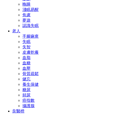
晚睡
淺眠易醒
焦慮
夢遊
認識失眠
老人
手腳麻痺
失眠
失智
皮膚乾癢
血脂
血糖
血壓
骨質疏鬆
健忘
養生保健
糖尿
頻尿
癌指數
攝護腺
良醫榜