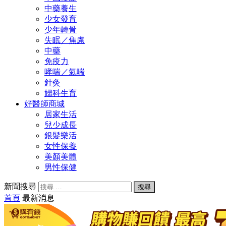
中藥養生
少女發育
少年轉骨
失眠／焦慮
中藥
免疫力
哮喘／氣喘
針灸
婦科生育
好醫師商城
居家生活
兒少成長
銀髮樂活
女性保養
美顏美體
男性保健
新聞搜尋
首頁
最新消息