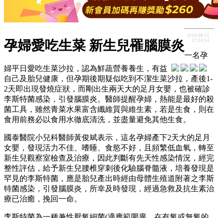
2016-08-15
12:34:54
孕婦愛吃生菜 新生兒罹腦膜炎
一名孕
婦平日愛吃生菜沙拉，認為鮮蔬營養養生，有益
自己及胎兒健康，但孕期後期疑似吃到不潔生菜沙拉，產後1-
2天即出現發燒症狀，而剛出生兩天大的足月女嬰，也被確診
李斯特菌感染，引發腦膜炎。醫師提醒孕婦，熱能是最好的殺
菌工具，雖然青菜水果富含纖維質與維生素，若是生食，則在
食用前務必以食用水徹底清洗，並盡量避免其他生食。
國泰醫院小兒科醫師黃俊斌表示，這名孕婦產下2天大的足月
女嬰，發現活力不佳、嗜睡、食慾不好，且頻繁低血氧，轉至
新生兒觀察室檢查及治療，因此判斷有先天性感染情況，經完
整性評估，給予新生兒腰椎穿刺後化驗腦脊髓液，培養發現是
罕見的李斯特菌，應是胎兒產出時經由母體生殖道附著之李斯
特菌感染，引發腦膜炎，所幸及時發現，經過急救及抗生素治
療已治癒，挽回一命。
李斯特菌為一種兼性厭氧細菌(適應範圍廣，在有氧或無氧的