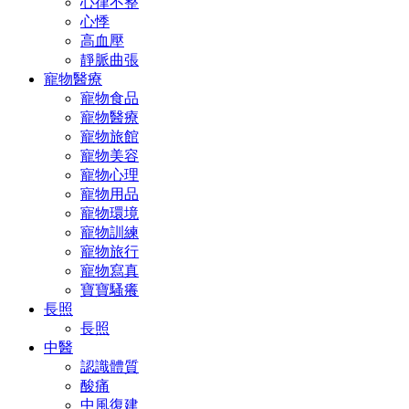
心律不整
心悸
高血壓
靜脈曲張
寵物醫療
寵物食品
寵物醫療
寵物旅館
寵物美容
寵物心理
寵物用品
寵物環境
寵物訓練
寵物旅行
寵物寫真
寶寶騷癢
長照
長照
中醫
認識體質
酸痛
中風復建