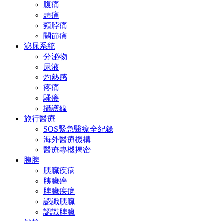
腹痛
頭痛
頸脖痛
關節痛
泌尿系統
分泌物
尿液
灼熱感
疼痛
騷癢
攝護線
旅行醫療
SOS緊急醫療全紀錄
海外醫療機構
醫療專機揭密
胰脾
胰臟疾病
胰臟癌
脾臟疾病
認識胰臟
認識脾臟