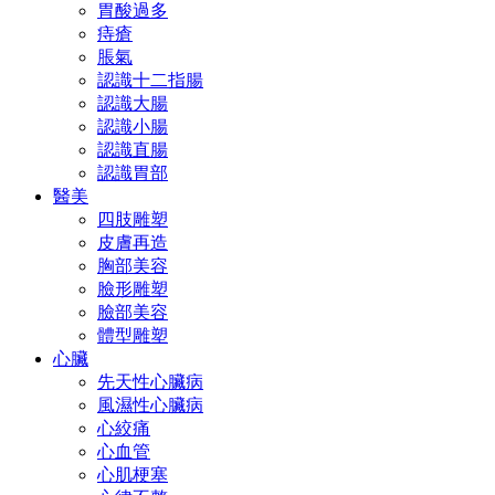
胃酸過多
痔瘡
脹氣
認識十二指腸
認識大腸
認識小腸
認識直腸
認識胃部
醫美
四肢雕塑
皮膚再造
胸部美容
臉形雕塑
臉部美容
體型雕塑
心臟
先天性心臟病
風濕性心臟病
心絞痛
心血管
心肌梗塞