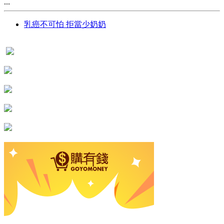
...
乳癌不可怕 拒當少奶奶