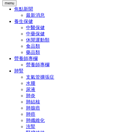
menu
焦點新聞
最新消息
養生保健
中醫保健
中藥保健
休閒運動類
食品類
藥品類
營養師專欄
營養師專欄
肺腎
支氣管擴張症
水腫
尿液
肺炎
肺結核
肺腺癌
肺癌
肺纖維化
洗腎