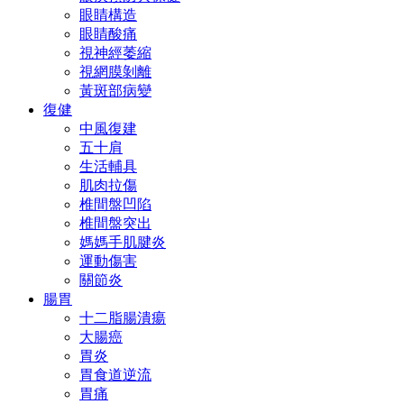
眼睛構造
眼睛酸痛
視神經萎縮
視網膜剝離
黃斑部病變
復健
中風復建
五十肩
生活輔具
肌肉拉傷
椎間盤凹陷
椎間盤突出
媽媽手肌腱炎
運動傷害
關節炎
腸胃
十二脂腸潰瘍
大腸癌
胃炎
胃食道逆流
胃痛