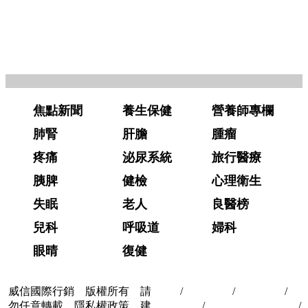
焦點新聞
養生保健
營養師專欄
肺腎
肝膽
腫瘤
疼痛
泌尿系統
旅行醫療
胰脾
健檢
心理衛生
失眠
老人
良醫榜
兒科
呼吸道
婦科
眼晴
復健
威信國際行銷 版權所有 請
首頁
/
關於我們
/
聯絡我們
/
隱
勿任意轉載 隱私權政策 建
私權政策
/
著作權與轉載授權
/