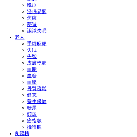
晚睡
淺眠易醒
焦慮
夢遊
認識失眠
老人
手腳麻痺
失眠
失智
皮膚乾癢
血脂
血糖
血壓
骨質疏鬆
健忘
養生保健
糖尿
頻尿
癌指數
攝護腺
良醫榜