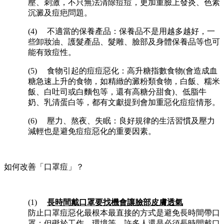
壓、刺激，不只無法清除痘痘，更加重臉上發炎、色素
沉澱及痘疤問題。
(4) 不適當的保養產品：保養品不是用越多越好，一
些卸妝油、護髮產品、髮雕、臉部及身體保養品等也可
能有致痘性。
(5) 食物引起的痘痘惡化：高升糖指數食物(會造成血
糖急速上升的食物，如精緻的澱粉類食物，白飯、糯米
飯、白吐司或白麵包等，還有高糖分甜食)、低脂牛
奶、乳清蛋白等，都有文獻提到會加重惡化痘痘情形。
(6) 壓力、熬夜、失眠：良好規律的生活習慣及壓力
減輕也是避免痘痘惡化的重要因素。
如何改善「口罩痘」？
(1)
長時間戴口罩要找機會讓臉部皮膚透氣
防止口罩痘惡化最根本最直接的方式是避免長時間帶口
罩；但礙於工作、環境等，許多人還是必須長時間戴口