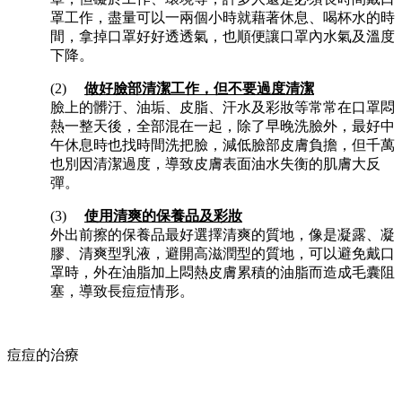
罩工作，盡量可以一兩個小時就藉著休息、喝杯水的時
間，拿掉口罩好好透透氣，也順便讓口罩內水氣及溫度
下降。
(2)
做好臉部清潔工作，但不要過度清潔
臉上的髒汙、油垢、皮脂、汗水及彩妝等常常在口罩悶
熱一整天後，全部混在一起，除了早晚洗臉外，最好中
午休息時也找時間洗把臉，減低臉部皮膚負擔，但千萬
也別因清潔過度，導致皮膚表面油水失衡的肌膚大反
彈。
(3)
使用清爽的保養品及彩妝
外出前擦的保養品最好選擇清爽的質地，像是凝露、凝
膠、清爽型乳液，避開高滋潤型的質地，可以避免戴口
罩時，外在油脂加上悶熱皮膚累積的油脂而造成毛囊阻
塞，導致長痘痘情形。
痘痘的治療