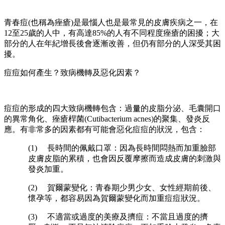
青春痘(也稱為痤瘡)是最惱人也是最常見的皮膚疾病之一，在
12至25歲的人中，有高達85%的人有不同程度痤瘡的困擾；大
部分的人在年紀增長後會逐漸改善，但仍有部分的人深受其困
擾。
痘痘如何產生？致病機轉及惡化因素？
痘痘的形成的四大致病機轉包含：過量的皮脂分泌、毛囊開口
的異常角化、痤瘡桿菌(Cutibacterium acnes)的聚集、發炎反
應。有非常多的因素都有可能會惡化痘痘的狀況，包含：
(1) 長時間的佩戴口罩：因為長時間悶熱而加重臉部
皮膚皮脂的累積，也會因反覆摩擦而造成皮膚的刺激與
發炎加重。
(2) 賀爾蒙變化：青春期少男少女、女性經期前後、
懷孕等，都容易因為賀爾蒙變化而加重痘痘狀況。
(3) 不適當或過度的美療及擠痘：不當且過度的擠