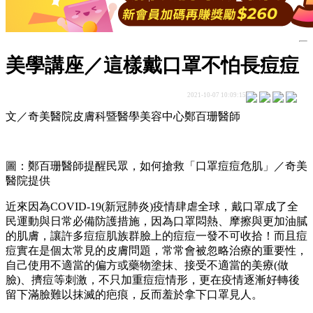
美學講座／這樣戴口罩不怕長痘痘
2021-10-07 10:09:15
文／奇美醫院皮膚科暨醫學美容中心鄭百珊醫師
圖：鄭百珊醫師提醒民眾，如何搶救「口罩痘痘危肌」／奇美
醫院提供
近來因為COVID-19(新冠肺炎)疫情肆虐全球，戴口罩成了全
民運動與日常必備防護措施，因為口罩悶熱、摩擦與更加油膩
的肌膚，讓許多痘痘肌族群臉上的痘痘一發不可收拾！而且痘
痘實在是個太常見的皮膚問題，常常會被忽略治療的重要性，
自己使用不適當的偏方或藥物塗抹、接受不適當的美療(做
臉)、擠痘等刺激，不只加重痘痘情形，更在疫情逐漸好轉後
留下滿臉難以抹滅的疤痕，反而羞於拿下口罩見人。