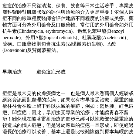
痘痘的治療不只從清潔、保養、飲食等日常生活著手，專業皮
膚科醫師對肌膚狀況的評估與治療的介入更是重要！依個人痘
痘不同的嚴重程度醫師會評估建議不同程度的治療或美療。藥
物方面可分為外用藥膏及口服藥物。常使用的外用藥膏如外用
抗生素(Clindamycin, erythromycin)、過氧化苯甲醯(Benzoyl
peroxide)、外用A酸(topical retinoids)、杜鵑花酸(Azeleic cid)、
硫磺。口服藥物則包含抗生素(四環黴素衍生物)、A酸
(Isotretinoin)及賀爾蒙療法。
早期治療 避免痘疤形成
痘痘是最常見的皮膚疾病之一，也是病人最常憑藉個人經驗或
網路資訊而亂處理的疾病，如果沒有盡早接受治療，嚴重的痤
瘡往往會在臉上留下難以抹滅的痕跡，例如：蟹足腫、紅色痘
疤、凹痘疤；因此，早期接受專業的治療，才能讓青春不留
疤！雖然現在隨著雷射治療的進步已經可以挽救部分嚴重痤瘡
後造成的惱人痘疤，但是過於嚴重的痘疤一旦形成，即使經過
漫長的治療可以改善，基本上還是比較難恢復到原本無暇的皮