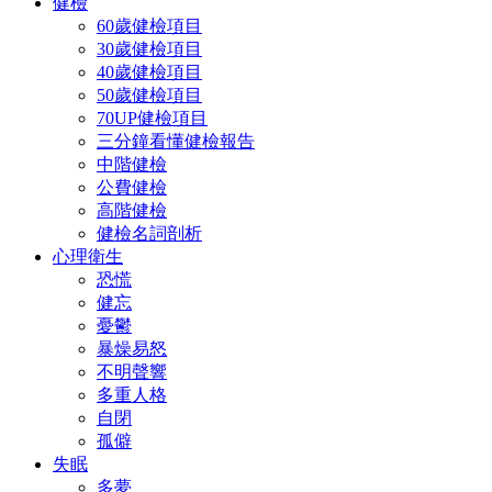
健檢
60歲健檢項目
30歲健檢項目
40歲健檢項目
50歲健檢項目
70UP健檢項目
三分鐘看懂健檢報告
中階健檢
公費健檢
高階健檢
健檢名詞剖析
心理衛生
恐慌
健忘
憂鬱
暴燥易怒
不明聲響
多重人格
自閉
孤僻
失眠
多夢