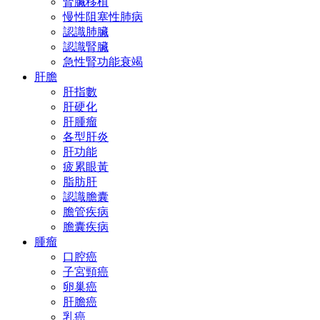
腎臟移植
慢性阻塞性肺病
認識肺臟
認識腎臟
急性腎功能衰竭
肝膽
肝指數
肝硬化
肝腫瘤
各型肝炎
肝功能
疲累眼黃
脂肪肝
認識膽囊
膽管疾病
膽囊疾病
腫瘤
口腔癌
子宮頸癌
卵巢癌
肝膽癌
乳癌