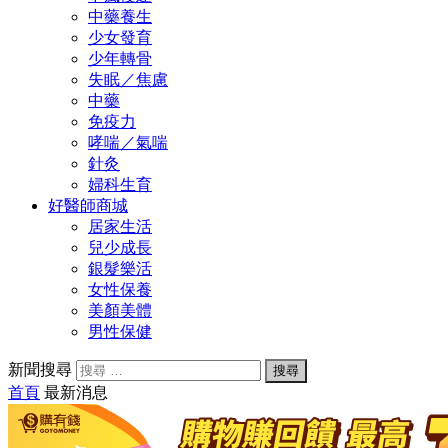
中藥養生
少女發育
少年轉骨
失眠／焦慮
中藥
免疫力
哮喘／氣喘
針灸
婦科生育
好醫師商城
居家生活
兒少成長
銀髮樂活
女性保養
美顏美體
男性保健
新聞搜尋
首頁
最新消息