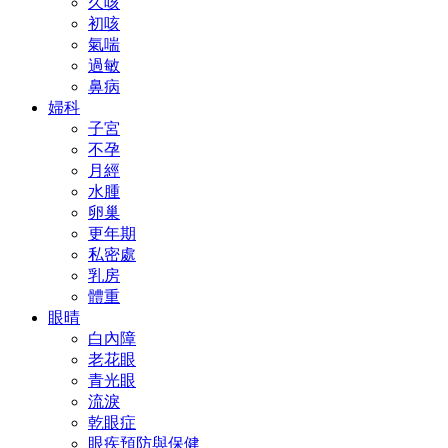
久咳
初咳
氣喘
過敏
鼻病
婦科
子宮
不孕
月經
水腫
卵巢
更年期
私密處
乳房
體重
眼晴
白內障
老花眼
青光眼
流淚
乾眼症
眼疾預防與保健