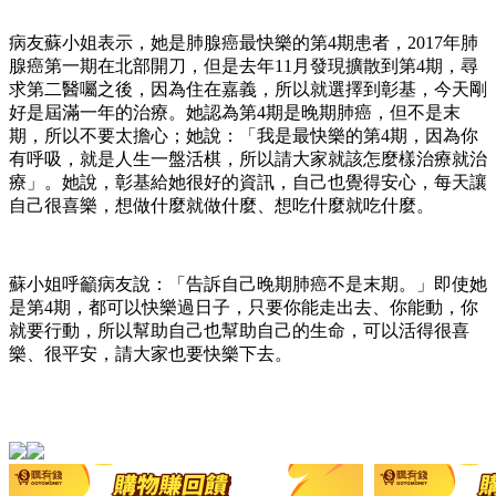
病友蘇小姐表示，她是肺腺癌最快樂的第4期患者，2017年肺
腺癌第一期在北部開刀，但是去年11月發現擴散到第4期，尋
求第二醫囑之後，因為住在嘉義，所以就選擇到彰基，今天剛
好是屆滿一年的治療。她認為第4期是晚期肺癌，但不是末
期，所以不要太擔心；她說：「我是最快樂的第4期，因為你
有呼吸，就是人生一盤活棋，所以請大家就該怎麼樣治療就治
療」。她說，彰基給她很好的資訊，自己也覺得安心，每天讓
自己很喜樂，想做什麼就做什麼、想吃什麼就吃什麼。
蘇小姐呼籲病友說：「告訴自己晚期肺癌不是末期。」即使她
是第4期，都可以快樂過日子，只要你能走出去、你能動，你
就要行動，所以幫助自己也幫助自己的生命，可以活得很喜
樂、很平安，請大家也要快樂下去。