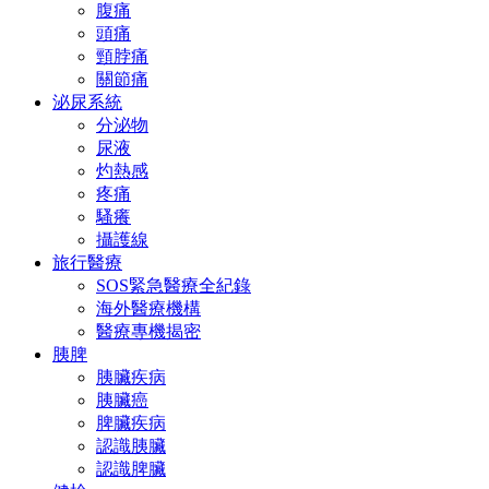
腹痛
頭痛
頸脖痛
關節痛
泌尿系統
分泌物
尿液
灼熱感
疼痛
騷癢
攝護線
旅行醫療
SOS緊急醫療全紀錄
海外醫療機構
醫療專機揭密
胰脾
胰臟疾病
胰臟癌
脾臟疾病
認識胰臟
認識脾臟