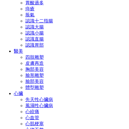
胃酸過多
痔瘡
脹氣
認識十二指腸
認識大腸
認識小腸
認識直腸
認識胃部
醫美
四肢雕塑
皮膚再造
胸部美容
臉形雕塑
臉部美容
體型雕塑
心臟
先天性心臟病
風濕性心臟病
心絞痛
心血管
心肌梗塞