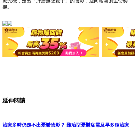
療先機，走出「肝癌無聲殺手」的陰影，迎向嶄新的生命契
機。
延伸閱讀
治療多時仍走不出憂鬱陰影？ 難治型憂鬱症需及早多種治療