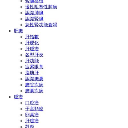
腎臟移植
慢性阻塞性肺病
認識肺臟
認識腎臟
急性腎功能衰竭
肝膽
肝指數
肝硬化
肝腫瘤
各型肝炎
肝功能
疲累眼黃
脂肪肝
認識膽囊
膽管疾病
膽囊疾病
腫瘤
口腔癌
子宮頸癌
卵巢癌
肝膽癌
乳癌