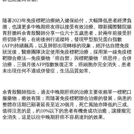
隨著2023年免疫標靶治療納入健保給付，大幅降低患者經濟負
擔，也讓更多中晚期癌友得以接受有效治療。聯新國際醫院腸
胃肝膽科余青殷醫師分享一位六十五歲患者，於兩年前接受肝
癌切除手術，在術後例行追蹤時，發現甲型胎兒蛋白指數
(AFP)持續飆高，以及肺部出現轉移的現象，經評估自體免疫
狀況後，醫療團隊決定使用免疫標靶治療，採用第一線免疫標
靶聯合療法—免疫藥物「癌自禦」與標靶藥物「癌思停」合併
治療，三個月後AFP指數恢復正常，癌細胞亦完全消失，患者
未出現任何不適或併發症，生活品質如常。
余青殷醫師指出，過去中晚期肝癌的治療主要依賴單一標靶口
服藥物，療效有限；而隨著免疫標靶聯合治療的發展，病患的
整體存活期已顯著延長至近20個月，死亡風險亦降低約三成。
值得注意的是，約10%以下的患者有機會成功治癒，讓腫瘤完
全消失，這是以往中晚期肝癌不容易達到的效果。