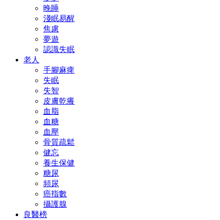
晚睡
淺眠易醒
焦慮
夢遊
認識失眠
老人
手腳麻痺
失眠
失智
皮膚乾癢
血脂
血糖
血壓
骨質疏鬆
健忘
養生保健
糖尿
頻尿
癌指數
攝護腺
良醫榜