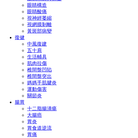
眼睛構造
眼睛酸痛
視神經萎縮
視網膜剝離
黃斑部病變
復健
中風復建
五十肩
生活輔具
肌肉拉傷
椎間盤凹陷
椎間盤突出
媽媽手肌腱炎
運動傷害
關節炎
腸胃
十二脂腸潰瘍
大腸癌
胃炎
胃食道逆流
胃痛