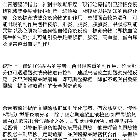
余青殷醫師指出，針對中晚期肝癌，現行治療指引已經把免疫
標靶或雙免疫藥物拉到第一線治療。相較於以往認知的傳統化
療，免疫標靶或雙免疫藥物的副作用，整體而言較為溫和。可
能出現的副作用包括皮疹、肝炎、腸炎、胰臟炎、甲狀腺功能
異常以及心肌炎等全身性自體免疫反應；標靶藥物（即抗血管
新生抑制劑）則可能引發手足症候群、腹瀉、高血壓、蛋白尿
及腸胃道出血等副作用。
統計上，僅約10%左右的患者，會出現嚴重的副作用。絕大部
分也可透過觀察或藥物進行控制。建議患者應主動觀察身體反
應，及早與醫療團隊溝通，即可調整療程，降低不適與併發症
風險，提高治療過程的安全與舒適度。
余青殷醫師提醒高風險族群如肝硬化患者、有家族病史、慢性
B型或C型肝炎病史者，除了應定期追蹤血液檢查(如甲型胎兒
蛋白)與腹部超音波篩檢之外，日常應避免酗酒，維持良好生
活習慣，以降低肝臟負擔與疾病惡化風險。他更呼籲高風險族
群務必主動篩檢、定期追蹤，並與醫療團隊密切合作，掌握治