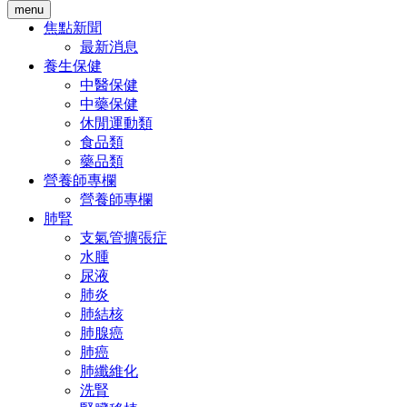
menu
焦點新聞
最新消息
養生保健
中醫保健
中藥保健
休閒運動類
食品類
藥品類
營養師專欄
營養師專欄
肺腎
支氣管擴張症
水腫
尿液
肺炎
肺結核
肺腺癌
肺癌
肺纖維化
洗腎