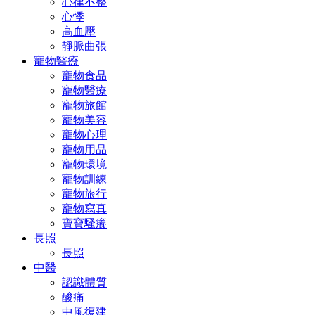
心律不整
心悸
高血壓
靜脈曲張
寵物醫療
寵物食品
寵物醫療
寵物旅館
寵物美容
寵物心理
寵物用品
寵物環境
寵物訓練
寵物旅行
寵物寫真
寶寶騷癢
長照
長照
中醫
認識體質
酸痛
中風復建