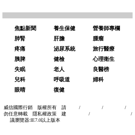
焦點新聞
養生保健
營養師專欄
肺腎
肝膽
腫瘤
疼痛
泌尿系統
旅行醫療
胰脾
健檢
心理衛生
失眠
老人
良醫榜
兒科
呼吸道
婦科
眼晴
復健
威信國際行銷 版權所有 請
首頁
/
關於我們
/
聯絡我們
/
隱
勿任意轉載 隱私權政策 建
私權政策
/
著作權與轉載授權
/
議瀏覽器:IE7.0以上版本
合作夥伴