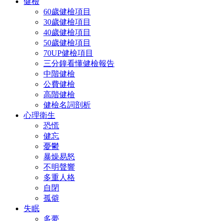
健檢
60歲健檢項目
30歲健檢項目
40歲健檢項目
50歲健檢項目
70UP健檢項目
三分鐘看懂健檢報告
中階健檢
公費健檢
高階健檢
健檢名詞剖析
心理衛生
恐慌
健忘
憂鬱
暴燥易怒
不明聲響
多重人格
自閉
孤僻
失眠
多夢