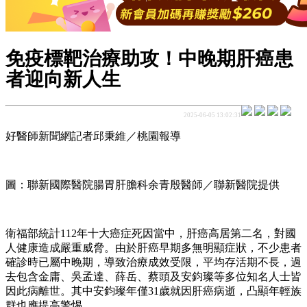
免疫標靶治療助攻！中晚期肝癌患
者迎向新人生
2025-06-05 13:02:31
好醫師新聞網記者邱秉維／桃園報導
圖：聯新國際醫院腸胃肝膽科余青殷醫師／聯新醫院提供
衛福部統計112年十大癌症死因當中，肝癌高居第二名，對國
人健康造成嚴重威脅。由於肝癌早期多無明顯症狀，不少患者
確診時已屬中晚期，導致治療成效受限，平均存活期不長，過
去包含金庸、吳孟達、薛岳、蔡頭及安鈞璨等多位知名人士皆
因此病離世。其中安鈞璨年僅31歲就因肝癌病逝，凸顯年輕族
群也應提高警惕。