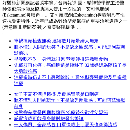
好醫師新聞網記者張本篤／台南報導 圖：精神醫學部主治醫
師張俊鴻示範及協助病人使用一次性的「艾司氯胺酮
(Esketamine)鼻噴劑」。艾司氯胺酮(Esketamine)鼻噴劑具有快
速抗憂鬱特性，近年已成為難治型憂鬱症的重要治療選擇之一
(示意圖非新聞案例)／奇美醫院提供 ...
車禍撞頭檢查無礙 連續數月頭暈婦人無奈
聽不懂別人開的玩笑？不是缺乏幽默感，可能是阿茲海
默前兆
早餐吃不對、身體就很累 營養師推這幾種食物
先截肢再化療，癌細胞還是轉移了 32歲媽媽為陪孩子長
大勇敢抗癌
治療多時仍走不出憂鬱陰影？ 難治型憂鬱症需及早多種
治療
女子不菸不酒拒檳榔 反覆感冒竟是口咽癌
聽不懂別人開的玩笑？不是缺乏幽默感，可能阿茲海默
前兆
食慾變差竟是四期胰臟癌 治療後今歡渡父親節
感覺疲倦可能是身體對您發出警訊
一人傷風、全家感冒 口罩快載上，夏天也會得流感