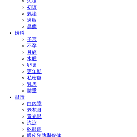
久咳
初咳
氣喘
過敏
鼻病
婦科
子宮
不孕
月經
水腫
卵巢
更年期
私密處
乳房
體重
眼晴
白內障
老花眼
青光眼
流淚
乾眼症
眼疾預防與保健