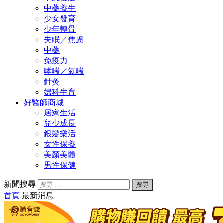
中藥養生
少女發育
少年轉骨
失眠／焦慮
中藥
免疫力
哮喘／氣喘
針灸
婦科生育
好醫師商城
居家生活
兒少成長
銀髮樂活
女性保養
美顏美體
男性保健
新聞搜尋
首頁
最新消息