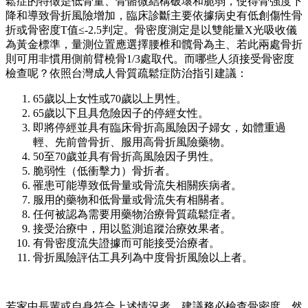
鬆症的特徵是低骨量、骨骼微結構破壞和脆弱，使得骨強度下
降和導致骨折風險增加，臨床診斷主要依據病史有低創傷性骨
折或骨密度T值≤-2.5判定。骨密度測定是以雙能量X光吸收儀
為黃金標準，量測位置應選擇腰椎和髖骨為主、若此兩處骨折
則可用非慣用側前臂橈骨1/3處取代。而哪些人須接受骨密度
檢查呢？依照台灣成人骨質疏鬆症防治指引建議：
65歲以上女性或70歲以上男性。
65歲以下且具危險因子的停經女性。
即將停經並具有臨床骨折高風險因子婦女，如體重過
輕、先前曾骨折、服用高骨折風險藥物。
50至70歲並具有骨折高風險因子男性。
脆弱性（低衝擊力）骨折者。
罹患可能導致低骨量或骨流失相關疾病者。
服用的藥物和低骨量或骨流失有相關者。
任何被認為需要用藥物治療骨質疏鬆症者。
接受治療中，用以監測追蹤治療效果者。
有骨密度流失證據而可能接受治療者。
骨折風險評估工具列為中度骨折風險以上者。
若家中長輩或自身符合上述情況者，建議務必檢查骨密度。然