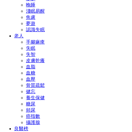
晚睡
淺眠易醒
焦慮
夢遊
認識失眠
老人
手腳麻痺
失眠
失智
皮膚乾癢
血脂
血糖
血壓
骨質疏鬆
健忘
養生保健
糖尿
頻尿
癌指數
攝護腺
良醫榜