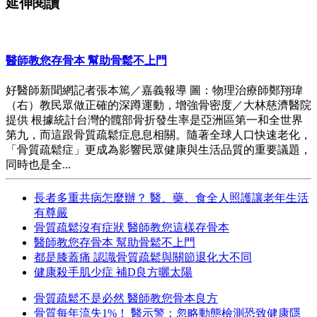
延伸閱讀
醫師教您存骨本 幫助骨鬆不上門
好醫師新聞網記者張本篤／嘉義報導 圖：物理治療師鄭翔瑋
（右）教民眾做正確的深蹲運動，增強骨密度／大林慈濟醫院
提供 根據統計台灣的髖部骨折發生率是亞洲區第一和全世界
第九，而這跟骨質疏鬆症息息相關。隨著全球人口快速老化，
「骨質疏鬆症」更成為影響民眾健康與生活品質的重要議題，
同時也是全...
長者多重共病怎麼辦？ 醫、藥、食全人照護讓老年生活
有尊嚴
骨質疏鬆沒有症狀 醫師教您這樣存骨本
醫師教您存骨本 幫助骨鬆不上門
都是膝蓋痛 認識骨質疏鬆與關節退化大不同
健康殺手肌少症 補D良方曬太陽
骨質疏鬆不是必然 醫師教您骨本良方
骨質每年流失1%！ 醫示警：忽略動態檢測恐致健康隱