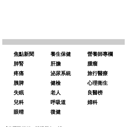
焦點新聞
養生保健
營養師專欄
肺腎
肝膽
腫瘤
疼痛
泌尿系統
旅行醫療
胰脾
健檢
心理衛生
失眠
老人
良醫榜
兒科
呼吸道
婦科
眼晴
復健