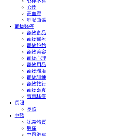
心律不整
心悸
高血壓
靜脈曲張
寵物醫療
寵物食品
寵物醫療
寵物旅館
寵物美容
寵物心理
寵物用品
寵物環境
寵物訓練
寵物旅行
寵物寫真
寶寶騷癢
長照
長照
中醫
認識體質
酸痛
中風復建