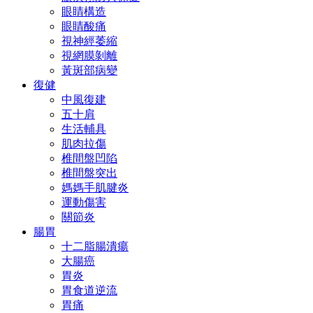
眼睛構造
眼睛酸痛
視神經萎縮
視網膜剝離
黃斑部病變
復健
中風復建
五十肩
生活輔具
肌肉拉傷
椎間盤凹陷
椎間盤突出
媽媽手肌腱炎
運動傷害
關節炎
腸胃
十二脂腸潰瘍
大腸癌
胃炎
胃食道逆流
胃痛