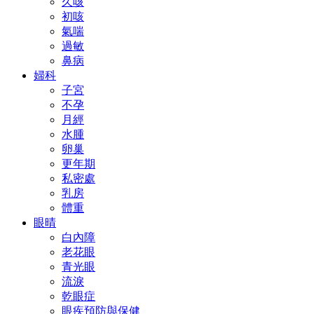
久咳
初咳
氣喘
過敏
鼻病
婦科
子宮
不孕
月經
水腫
卵巢
更年期
私密處
乳房
體重
眼晴
白內障
老花眼
青光眼
流淚
乾眼症
眼疾預防與保健