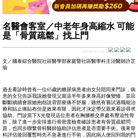
名醫會客室／中老年身高縮水 可能
是「骨質疏鬆」找上門
2025-08-20 21:31:47
文／國泰綜合醫院社區醫學部家庭暨社區醫學科主治醫師許芷
瑜
過去看診時曾有一位65歲的糖尿病患者由女兒陪同來門診，病
患的女兒告訴我說她發現父親這半年多來身高好像變矮、並且
斷斷續續會跟她抱怨說背部痠痛不舒服，雖然有嘗試過職能治
療和貼止痛貼布但是效果有限，因此才決定帶父親來看診尋求
協助。門診當下X光發現這位患者在胸腰椎交界處有壓迫性骨
折，除了進一步安排進行骨密度檢查確診患者有骨質疏鬆問
題，也同步聯繫骨科醫師協助評估患者是否需要手術。後來骨
科評估後回覆暫時先不急著進行手術，因此病人便回到我的門