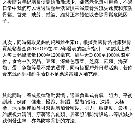
之後隨著年紀增長便開始漸漸減少。雖然老化無可避免，不過
日常中我們可以透過調整生活習慣來減緩骨質流失速度和預防
骨鬆。首先，戒菸、戒酒、維持正常體位以去除骨鬆危險因
子。
其次，同時攝取足夠的鈣和維生素D，根據美國骨骼健康與骨
質疏鬆基金會(BHOF)在2022年發表的臨床指引，50歲以上成
人每日鈣攝取量1000至1200毫克、維生素D 800至1000國際單
位，食物中乳製品、豆類、深綠色蔬菜、芝麻、菇類、海藻
類、蛋、魚類等是不錯的選擇，同時搭配戶外日曬活動，若飲
食來源的鈣和維生素D不足應適當加入補充劑。
於此同時，養成規律運動習慣，適量負重式有氧、阻力、平衡
訓練，例如：健走、慢跑、舞蹈、登階/踏箱、深蹲、太極
拳、球拍類運動等可幫助增加骨密度、肌力、敏捷度。最後，
維護視力清明、穿著適合鞋類、居家照明防滑設施…等以減少
跌倒發生率，亦為防範骨折的方法。