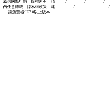
威信國際行銷 版權所有 請
首頁
/
關於我們
/
聯絡我們
/
隱
勿任意轉載 隱私權政策 建
私權政策
/
著作權與轉載授權
/
議瀏覽器:IE7.0以上版本
合作夥伴