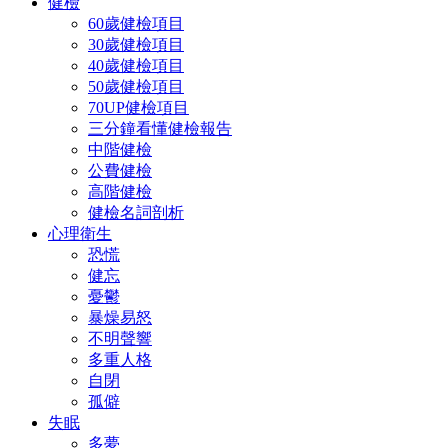
健檢
60歲健檢項目
30歲健檢項目
40歲健檢項目
50歲健檢項目
70UP健檢項目
三分鐘看懂健檢報告
中階健檢
公費健檢
高階健檢
健檢名詞剖析
心理衛生
恐慌
健忘
憂鬱
暴燥易怒
不明聲響
多重人格
自閉
孤僻
失眠
多夢