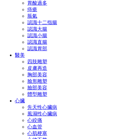
胃酸過多
痔瘡
脹氣
認識十二指腸
認識大腸
認識小腸
認識直腸
認識胃部
醫美
四肢雕塑
皮膚再造
胸部美容
臉形雕塑
臉部美容
體型雕塑
心臟
先天性心臟病
風濕性心臟病
心絞痛
心血管
心肌梗塞