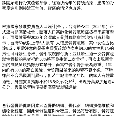
診開始進行骨質疏鬆治療，經過快兩年的持續治療，患者的骨
密度進步到接近正常值、背痛的情況也改善。
根據國家發展委員會人口統計推估，台灣於今年（2025年）正
式邁向超高齡社會，隨著人口高齡化骨質疏鬆症盛行率顯著攀
升。而國健署與2023年台灣成人骨質疏鬆症防治指引資料顯
示，台灣60歲以上每6人就有1人罹患骨質疏鬆，其中女性占比
達8成，更需注意的是罹患骨質疏鬆症病患約1/3的女性和1/5的
男性可能發生脊椎、髖部或腕部骨折；並且發生過一次骨質疏
鬆性骨折的患者裡約50%將再發生第二次骨折，再次出現新骨
折的風險呈現指數形式攀升，而當中髖部骨折最為嚴重、1年
內約有30%的死亡風險，骨質疏鬆帶來的影響不容小覷。平時
雖然不容易觀測到異狀，但若年紀達中老年以上的家人有體重
2
過輕、身體質量指數小於18.5公斤/公尺
、出現身高減少超過4
公分、異常駝背時便要提高警覺就醫評估。
會影響骨骼健康因素涵蓋骨骼結構、骨代謝、結構損傷堆積和
礦物化程度，因此骨骼強度與骨密度、骨品質皆有關。骨質疏