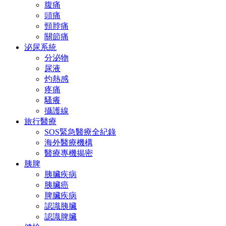
腹痛
頭痛
頸脖痛
關節痛
泌尿系統
分泌物
尿液
灼熱感
疼痛
騷癢
攝護線
旅行醫療
SOS緊急醫療全紀錄
海外醫療機構
醫療專機揭密
胰脾
胰臟疾病
胰臟癌
脾臟疾病
認識胰臟
認識脾臟