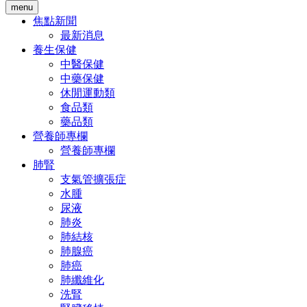
menu
焦點新聞
最新消息
養生保健
中醫保健
中藥保健
休閒運動類
食品類
藥品類
營養師專欄
營養師專欄
肺腎
支氣管擴張症
水腫
尿液
肺炎
肺結核
肺腺癌
肺癌
肺纖維化
洗腎