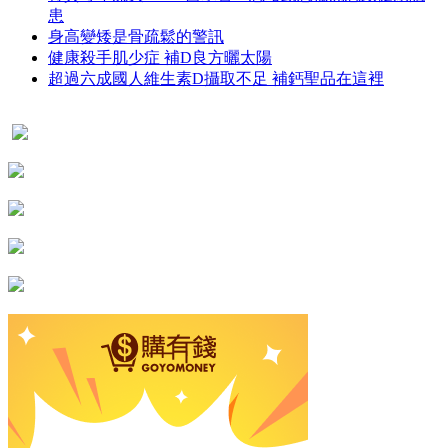
患
身高變矮是骨疏鬆的警訊
健康殺手肌少症 補D良方曬太陽
超過六成國人維生素D攝取不足 補鈣聖品在這裡