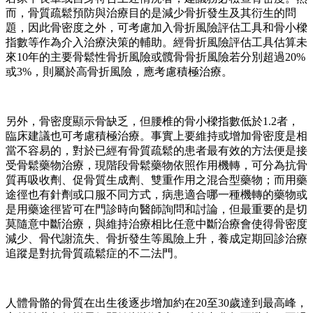
而，骨質疏鬆預防與治療目的是減少骨折發生及其衍生的問
題，因此骨密度之外，可考慮加入骨折風險評估工具和骨小樑
指數等作為介入治療決策的輔助。經骨折風險評估工具估算未
來10年的主要骨鬆性骨折風險或髖骨骨折風險若分別超過20%
或3%，則屬於高骨折風險，應考慮積極治療。
另外，骨密度顯示骨缺乏，但腰椎的骨小樑指數低於1.2者，
臨床建議也可考慮積極治療。事實上要維持或增加骨密度是相
當不容易的，對於已經有骨質疏鬆的患者最有效的方法便是接
受骨鬆藥物治療，現階段骨鬆藥物依照作用機轉，可分為抗骨
質再吸收劑、促骨質生成劑、雙重作用之混合型藥物；而用藥
途徑也有針劑或口服不同方式，病患適合哪一種機轉的藥物或
是用藥途徑皆可在門診時向醫師詢問和討論，但最重要的是切
莫隨意中斷治療，與維持治療相比任意中斷治療會使得骨密度
減少、骨代謝流失、骨折發生等風險上升，養成定期回診治療
追蹤是對抗骨質疏鬆症的不二法門。
人體骨骼的骨質在出生後逐步增加約在20至30歲達到最高峰，