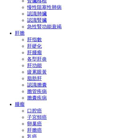
腎臟移植
慢性阻塞性肺病
認識肺臟
認識腎臟
急性腎功能衰竭
肝膽
肝指數
肝硬化
肝腫瘤
各型肝炎
肝功能
疲累眼黃
脂肪肝
認識膽囊
膽管疾病
膽囊疾病
腫瘤
口腔癌
子宮頸癌
卵巢癌
肝膽癌
乳癌