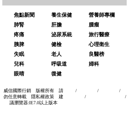
焦點新聞
養生保健
營養師專欄
肺腎
肝膽
腫瘤
疼痛
泌尿系統
旅行醫療
胰脾
健檢
心理衛生
失眠
老人
良醫榜
兒科
呼吸道
婦科
眼晴
復健
威信國際行銷 版權所有 請
首頁
/
關於我們
/
聯絡我們
/
隱
勿任意轉載 隱私權政策 建
私權政策
/
著作權與轉載授權
/
議瀏覽器:IE7.0以上版本
合作夥伴