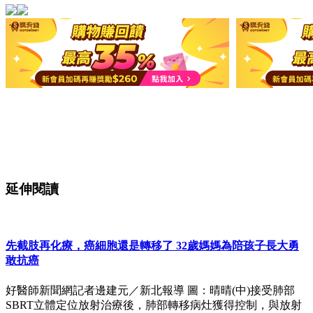
延伸閱讀
先截肢再化療，癌細胞還是轉移了 32歲媽媽為陪孩子長大勇
敢抗癌
好醫師新聞網記者邊建元／新北報導 圖：晴晴(中)接受肺部
SBRT立體定位放射治療後，肺部轉移病灶獲得控制，與放射