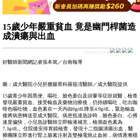
15歲少年嚴重貧血 竟是幽門桿菌造
成潰瘍與出血
2025-09-11 22:13:38
好醫師新聞網記者張本篤／台南報導
圖：成大醫院小兒肝膽腸胃科羅筱淯醫師／成大醫院提供
15歲青少年因黑便、嘔吐、臉色蒼白及頭暈等症狀就醫，檢查
發現嚴重貧血。接受輸血及藥物治療後，仍持續嘔吐，吐出咖
啡色嘔吐物，血色素在一天內由6g/dL降至4.9g/dL，緊急輸血
後將病患轉送至成大醫院。病患抵達急診時，臉色蒼白、心搏
速度偏快，小兒急診醫師立即輸液補充，檢測血色素為
7.3g/dL。住院後安排胃鏡檢查，發現十二指腸潰瘍出血，醫
療團隊立即進行腎上腺素注射及雙極電燒止血術，病情逐漸穩