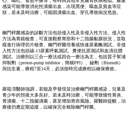
心、嘔吐、食慾不振等，有時與其他常見腸胃疾病相似。嚴重
感染可能導致消化性潰瘍出血，出現黑便、嘔血及貧血等症
狀，若未及時治療，可能因潰瘍出血、穿孔導致病況危急。
幽門桿菌感染的診斷方法包括侵入性及非侵入性方法。侵入性
方法為胃鏡檢查，可直接觀察胃部和十二指腸黏膜狀況，並取
樣進行病理切片檢查、幽門桿菌培養或快速尿素酶測試。非侵
入性方法包括碳-13尿素呼氣測試、糞便抗原測試和血清抗體
測試。治療則以三合一療法或四合一療法為主，包括質子幫浦
抑制劑（proton-pump inhibitor，簡稱PPI）、鉍劑（Bismuth）
與抗生素，療程7至14天，必須按時完成療程以確保療效。
羅筱淯醫師強調，若能及早發現並治療幽門桿菌感染，兒童及
青少年的預後大多良好。若未及時治療，可能導致慢性胃炎、
胃潰瘍、十二指腸潰瘍，甚至增加胃癌風險。羅醫師提醒，治
療後仍應定期追蹤，以確保完全根除幽門桿菌。