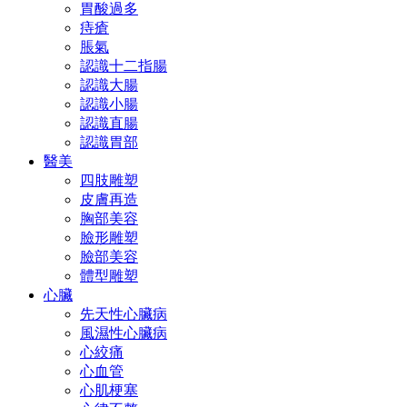
胃酸過多
痔瘡
脹氣
認識十二指腸
認識大腸
認識小腸
認識直腸
認識胃部
醫美
四肢雕塑
皮膚再造
胸部美容
臉形雕塑
臉部美容
體型雕塑
心臟
先天性心臟病
風濕性心臟病
心絞痛
心血管
心肌梗塞