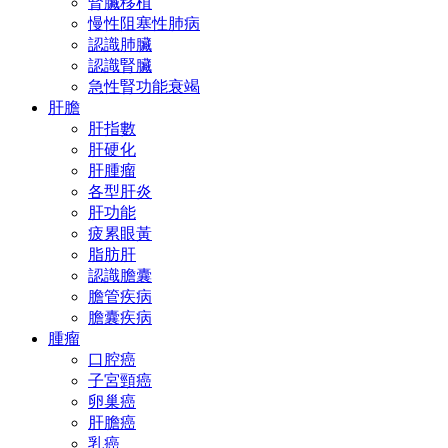
腎臟移植
慢性阻塞性肺病
認識肺臟
認識腎臟
急性腎功能衰竭
肝膽
肝指數
肝硬化
肝腫瘤
各型肝炎
肝功能
疲累眼黃
脂肪肝
認識膽囊
膽管疾病
膽囊疾病
腫瘤
口腔癌
子宮頸癌
卵巢癌
肝膽癌
乳癌