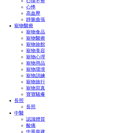
心律不整
心悸
高血壓
靜脈曲張
寵物醫療
寵物食品
寵物醫療
寵物旅館
寵物美容
寵物心理
寵物用品
寵物環境
寵物訓練
寵物旅行
寵物寫真
寶寶騷癢
長照
長照
中醫
認識體質
酸痛
中風復建