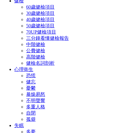
健檢
60歲健檢項目
30歲健檢項目
40歲健檢項目
50歲健檢項目
70UP健檢項目
三分鐘看懂健檢報告
中階健檢
公費健檢
高階健檢
健檢名詞剖析
心理衛生
恐慌
健忘
憂鬱
暴燥易怒
不明聲響
多重人格
自閉
孤僻
失眠
多夢