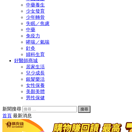
中藥養生
少女發育
少年轉骨
失眠／焦慮
中藥
免疫力
哮喘／氣喘
針灸
婦科生育
好醫師商城
居家生活
兒少成長
銀髮樂活
女性保養
美顏美體
男性保健
新聞搜尋
首頁
最新消息