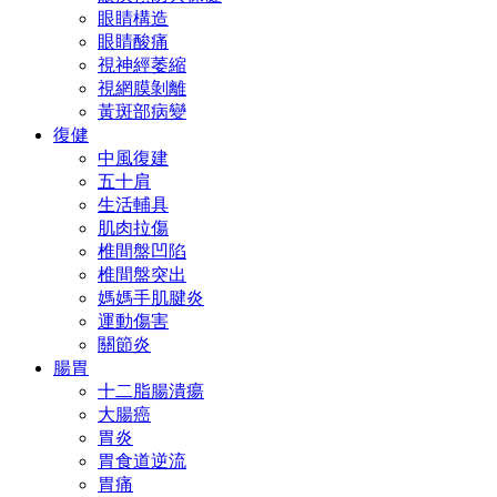
眼睛構造
眼睛酸痛
視神經萎縮
視網膜剝離
黃斑部病變
復健
中風復建
五十肩
生活輔具
肌肉拉傷
椎間盤凹陷
椎間盤突出
媽媽手肌腱炎
運動傷害
關節炎
腸胃
十二脂腸潰瘍
大腸癌
胃炎
胃食道逆流
胃痛