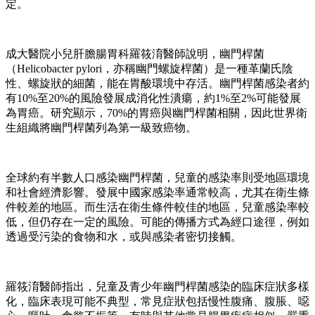
定。
成大醫院小兒肝膽腸胃科羅筱淯醫師說明，幽門桿菌
（Helicobacter pylori，亦稱幽門螺旋桿菌）是一種革蘭氏陰
性、螺旋狀的細菌，能在胃酸環境中存活。幽門桿菌感染者約
有10%至20%的風險發展成消化性潰瘍，約1%至2%可能發展
為胃癌。研究顯示，70%的胃癌與幽門桿菌相關，因此世界衛
生組織將幽門桿菌列為第一級致癌物。
全球約有半數人口感染幽門桿菌，兒童的感染率則受地區環境
和社會經濟影響。發展中國家感染率通常較高，尤其在衛生條
件較差的地區。而生活在衛生條件較佳的地區，兒童感染率較
低，但仍存在一定的風險。可能的傳播方式為經口途徑，例如
透過受污染的食物和水，或與感染者密切接觸。
羅筱淯醫師指出，兒童及青少年幽門桿菌感染的臨床症狀多樣
化，臨床表現可能不典型，常見症狀包括慢性腹痛、腹脹、噁