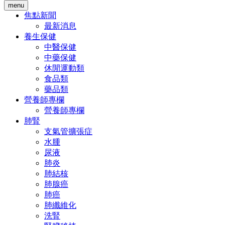
menu
焦點新聞
最新消息
養生保健
中醫保健
中藥保健
休閒運動類
食品類
藥品類
營養師專欄
營養師專欄
肺腎
支氣管擴張症
水腫
尿液
肺炎
肺結核
肺腺癌
肺癌
肺纖維化
洗腎