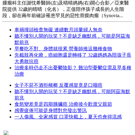
腫瘤科主任謝忱希醫師(左)及晴晴媽媽(右)開心合影／亞東醫
院提供 32歲的晴晴（化名），正值陪伴孩子成長的人生階
段，卻在兩年前確診罹患罕見的惡性滑膜肉瘤（Synovia...
車禍撞頭檢查無礙 連續數月頭暈婦人無奈
聽不懂別人開的玩笑？不是缺乏幽默感，可能是阿茲海
默前兆
早餐吃不對、身體就很累 營養師推這幾種食物
先截肢再化療，癌細胞還是轉移了 32歲媽媽為陪孩子長
大勇敢抗癌
治療多時仍走不出憂鬱陰影？ 難治型憂鬱症需及早多種
治療
女子不菸不酒拒檳榔 反覆感冒竟是口咽癌
聽不懂別人開的玩笑？不是缺乏幽默感，可能阿茲海默
前兆
食慾變差竟是四期胰臟癌 治療後今歡渡父親節
感覺疲倦可能是身體對您發出警訊
一人傷風、全家感冒 口罩快載上，夏天也會得流感