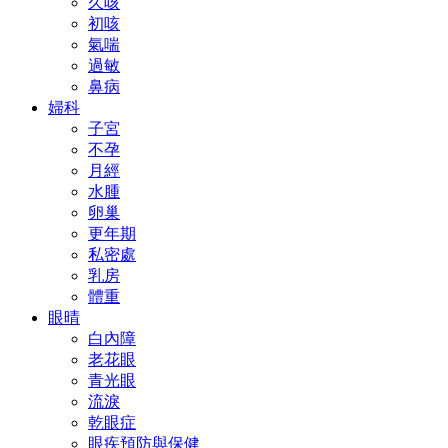
久咳
初咳
氣喘
過敏
鼻病
婦科
子宮
不孕
月經
水腫
卵巢
更年期
私密處
乳房
體重
眼晴
白內障
老花眼
青光眼
流淚
乾眼症
眼疾預防與保健