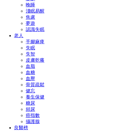
晚睡
淺眠易醒
焦慮
夢遊
認識失眠
老人
手腳麻痺
失眠
失智
皮膚乾癢
血脂
血糖
血壓
骨質疏鬆
健忘
養生保健
糖尿
頻尿
癌指數
攝護腺
良醫榜