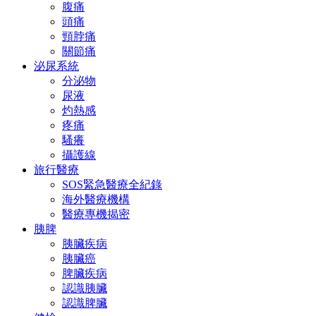
腹痛
頭痛
頸脖痛
關節痛
泌尿系統
分泌物
尿液
灼熱感
疼痛
騷癢
攝護線
旅行醫療
SOS緊急醫療全紀錄
海外醫療機構
醫療專機揭密
胰脾
胰臟疾病
胰臟癌
脾臟疾病
認識胰臟
認識脾臟