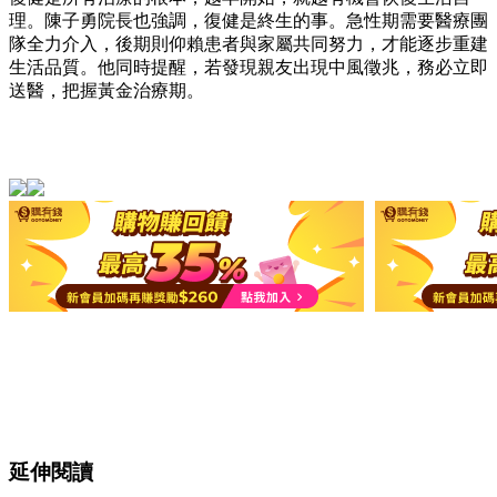
理。陳子勇院長也強調，復健是終生的事。急性期需要醫療團
隊全力介入，後期則仰賴患者與家屬共同努力，才能逐步重建
生活品質。他同時提醒，若發現親友出現中風徵兆，務必立即
送醫，把握黃金治療期。
延伸閱讀