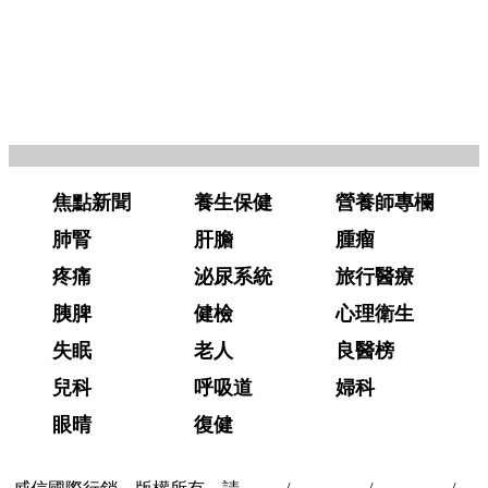
焦點新聞
養生保健
營養師專欄
肺腎
肝膽
腫瘤
疼痛
泌尿系統
旅行醫療
胰脾
健檢
心理衛生
失眠
老人
良醫榜
兒科
呼吸道
婦科
眼晴
復健