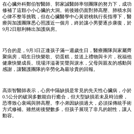
在心臟外科鄭伯智醫師、郭家誠醫師率領團隊的努力下，成功
修補了這顆小小心臟的大洞。術後雖仍面對肺高壓、肺積水與
心律不整等挑戰，但在心臟醫學中心黃碧桃執行長指導下，醫
療與加護團隊悉心照護近一個月，終於讓小男嬰逐步康復，於
9月2日順利轉出加護病房。
巧合的是，9月3日正逢孩子滿一週歲生日，醫療團隊與家屬齊
聚病房，唱生日快樂歌、切蛋糕，並送上禮物與卡片，祝福他
健康快樂成長。現場洋溢著笑聲與淚水，父母與親友的感動與
感謝，讓醫護團隊的辛勞化為最珍貴的回報。
高崇智醫師表示，心房中隔缺損是常見的先天性心臟病，小於
0.5公分的破洞多數能自行癒合，但大型缺損若未及時治療，
恐導致心衰竭與肺高壓。李小弟因缺損過大，必須採傳統手術
方式修補。雖然術後變數多，但孩子展現了非凡的韌性，讓人
動容。