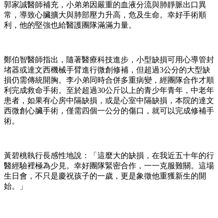
郭家誠醫師補充，小弟弟因嚴重的血液分流與肺靜脈出口異
常，導致心臟擴大與肺部壓力升高，危及生命。幸好手術順
利，他的堅強也給醫護團隊滿滿力量。
鄭伯智醫師指出，隨著醫療科技進步，小型缺損可用心導管封
堵器或達文西機械手臂進行微創修補，但超過3公分的大型缺
損仍需傳統開胸。李小弟同時合併多重病變，經團隊合作才順
利完成救命手術。至於超過30公斤以上的青少年青年，中老年
患者，如果有心房中隔缺損，或是心室中隔缺損，本院的達文
西微創心臟手術，僅需四個一公分的傷口，就可以完成修補手
術。
黃碧桃執行長感性地說：「這麼大的缺損，在我近五十年的行
醫經驗裡極為少見。幸好團隊緊密合作，一一克服難關。這場
生日會，不只是慶祝孩子的一歲，更是象徵他重獲新生的開
始。」