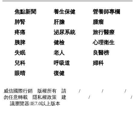
焦點新聞
養生保健
營養師專欄
肺腎
肝膽
腫瘤
疼痛
泌尿系統
旅行醫療
胰脾
健檢
心理衛生
失眠
老人
良醫榜
兒科
呼吸道
婦科
眼晴
復健
威信國際行銷 版權所有 請
首頁
/
關於我們
/
聯絡我們
/
隱
勿任意轉載 隱私權政策 建
私權政策
/
著作權與轉載授權
/
議瀏覽器:IE7.0以上版本
合作夥伴