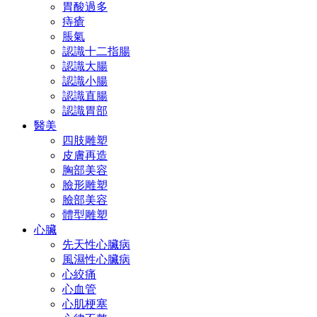
胃酸過多
痔瘡
脹氣
認識十二指腸
認識大腸
認識小腸
認識直腸
認識胃部
醫美
四肢雕塑
皮膚再造
胸部美容
臉形雕塑
臉部美容
體型雕塑
心臟
先天性心臟病
風濕性心臟病
心絞痛
心血管
心肌梗塞