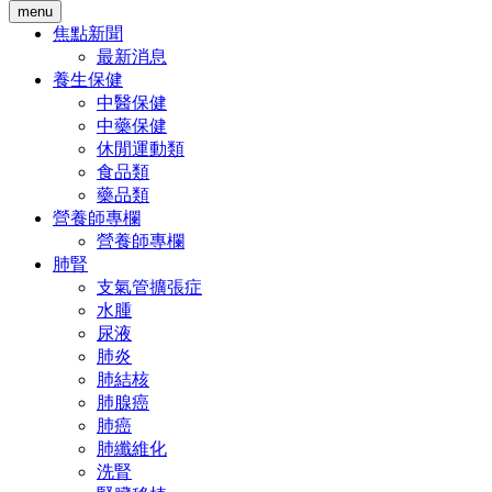
menu
焦點新聞
最新消息
養生保健
中醫保健
中藥保健
休閒運動類
食品類
藥品類
營養師專欄
營養師專欄
肺腎
支氣管擴張症
水腫
尿液
肺炎
肺結核
肺腺癌
肺癌
肺纖維化
洗腎