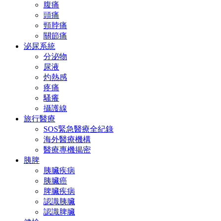
腹痛
頭痛
頸脖痛
關節痛
泌尿系統
分泌物
尿液
灼熱感
疼痛
騷癢
攝護線
旅行醫療
SOS緊急醫療全紀錄
海外醫療機構
醫療專機揭密
胰脾
胰臟疾病
胰臟癌
脾臟疾病
認識胰臟
認識脾臟