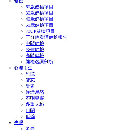
健檢
60歲健檢項目
30歲健檢項目
40歲健檢項目
50歲健檢項目
70UP健檢項目
三分鐘看懂健檢報告
中階健檢
公費健檢
高階健檢
健檢名詞剖析
心理衛生
恐慌
健忘
憂鬱
暴燥易怒
不明聲響
多重人格
自閉
孤僻
失眠
多夢