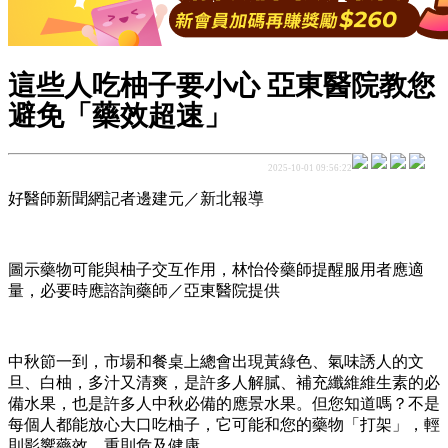
這些人吃柚子要小心 亞東醫院教您
避免「藥效超速」
2025-10-01 09:56:22
好醫師新聞網記者邊建元／新北報導
圖示藥物可能與柚子交互作用，林怡伶藥師提醒服用者應適
量，必要時應諮詢藥師／亞東醫院提供
中秋節一到，市場和餐桌上總會出現黃綠色、氣味誘人的文
旦、白柚，多汁又清爽，是許多人解膩、補充纖維維生素的必
備水果，也是許多人中秋必備的應景水果。但您知道嗎？不是
每個人都能放心大口吃柚子，它可能和您的藥物「打架」，輕
則影響藥效，重則危及健康。