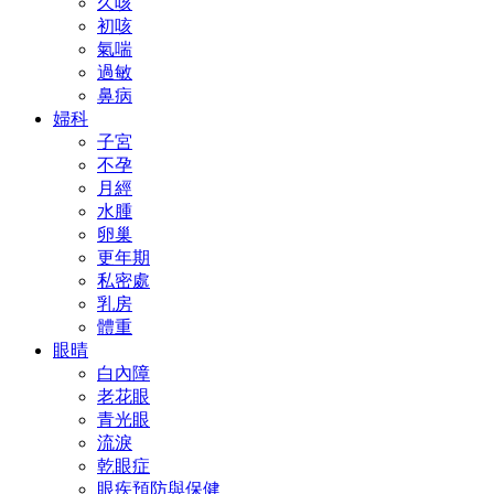
久咳
初咳
氣喘
過敏
鼻病
婦科
子宮
不孕
月經
水腫
卵巢
更年期
私密處
乳房
體重
眼晴
白內障
老花眼
青光眼
流淚
乾眼症
眼疾預防與保健