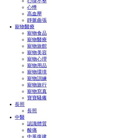
心律不整
心悸
高血壓
靜脈曲張
寵物醫療
寵物食品
寵物醫療
寵物旅館
寵物美容
寵物心理
寵物用品
寵物環境
寵物訓練
寵物旅行
寵物寫真
寶寶騷癢
長照
長照
中醫
認識體質
酸痛
中風復建