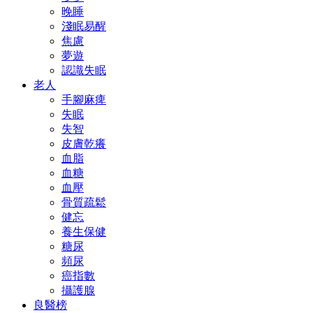
晚睡
淺眠易醒
焦慮
夢遊
認識失眠
老人
手腳麻痺
失眠
失智
皮膚乾癢
血脂
血糖
血壓
骨質疏鬆
健忘
養生保健
糖尿
頻尿
癌指數
攝護腺
良醫榜