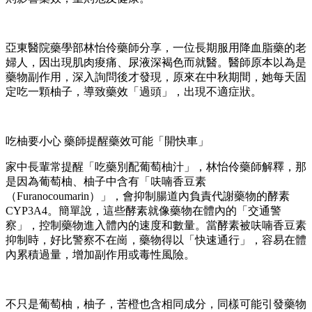
亞東醫院藥學部林怡伶藥師分享，一位長期服用降血脂藥的老
婦人，因出現肌肉痠痛、尿液深褐色而就醫。醫師原本以為是
藥物副作用，深入詢問後才發現，原來在中秋期間，她每天固
定吃一顆柚子，導致藥效「過頭」，出現不適症狀。
吃柚要小心 藥師提醒藥效可能「開快車」
家中長輩常提醒「吃藥別配葡萄柚汁」，林怡伶藥師解釋，那
是因為葡萄柚、柚子中含有「呋喃香豆素
（Furanocoumarin）」，會抑制腸道內負責代謝藥物的酵素
CYP3A4。簡單說，這些酵素就像藥物在體內的「交通警
察」，控制藥物進入體內的速度和數量。當酵素被呋喃香豆素
抑制時，好比警察不在崗，藥物得以「快速通行」，容易在體
內累積過量，增加副作用或毒性風險。
不只是葡萄柚，柚子，苦橙也含相同成分，同樣可能引發藥物