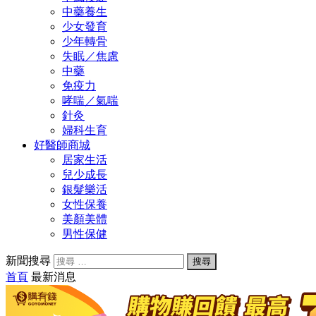
中藥養生
少女發育
少年轉骨
失眠／焦慮
中藥
免疫力
哮喘／氣喘
針灸
婦科生育
好醫師商城
居家生活
兒少成長
銀髮樂活
女性保養
美顏美體
男性保健
新聞搜尋
首頁
最新消息