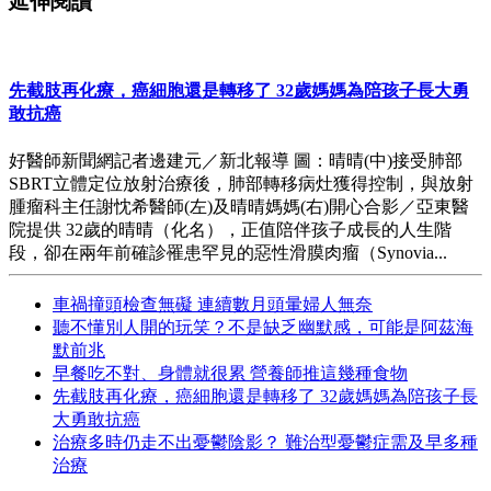
延伸閱讀
先截肢再化療，癌細胞還是轉移了 32歲媽媽為陪孩子長大勇
敢抗癌
好醫師新聞網記者邊建元／新北報導 圖：晴晴(中)接受肺部
SBRT立體定位放射治療後，肺部轉移病灶獲得控制，與放射
腫瘤科主任謝忱希醫師(左)及晴晴媽媽(右)開心合影／亞東醫
院提供 32歲的晴晴（化名），正值陪伴孩子成長的人生階
段，卻在兩年前確診罹患罕見的惡性滑膜肉瘤（Synovia...
車禍撞頭檢查無礙 連續數月頭暈婦人無奈
聽不懂別人開的玩笑？不是缺乏幽默感，可能是阿茲海
默前兆
早餐吃不對、身體就很累 營養師推這幾種食物
先截肢再化療，癌細胞還是轉移了 32歲媽媽為陪孩子長
大勇敢抗癌
治療多時仍走不出憂鬱陰影？ 難治型憂鬱症需及早多種
治療