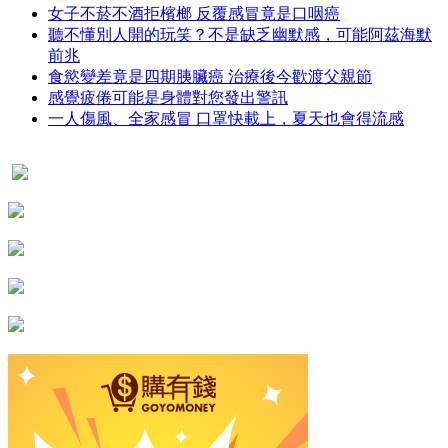
女子不菸不酒拒檳榔 反覆感冒竟是口咽癌
聽不懂別人開的玩笑？不是缺乏幽默感，可能阿茲海默
前兆
食慾變差竟是四期胰臟癌 治療後今歡渡父親節
感覺疲倦可能是身體對您發出警訊
一人傷風、全家感冒 口罩快載上，夏天也會得流感