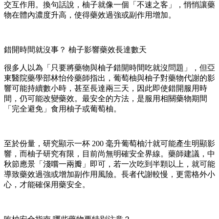
交互作用。換句話說，柚子就像一個「不速之客」，悄悄讓藥
物在體內濃度升高，使得藥效過強或副作用增加。
錯開時間就沒事？ 柚子影響藥效長達數天
很多人以為「只要將藥物與柚子錯開時間吃就沒問題」，但亞
東醫院藥學部林怡伶藥師指出，葡萄柚與柚子對藥物代謝的影
響可能持續數小時，甚至長達兩三天，因此即使錯開服用時
間，仍可能改變藥效。最安全的方法，是服用相關藥物期間
「完全避免」食用柚子或葡萄柚。
至於份量，研究顯示一杯 200 毫升葡萄柚汁就可能產生明顯影
響，而柚子研究有限，目前尚無明確安全界線。藥師建議，中
秋節應景「淺嚐一兩瓣」即可，若一次吃到半顆以上，就可能
導致藥效過強或增加副作用風險。長者代謝較慢，更需格外小
心，才能確保用藥安全。