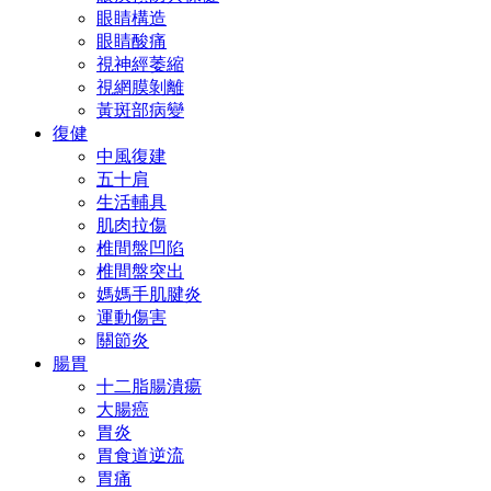
眼睛構造
眼睛酸痛
視神經萎縮
視網膜剝離
黃斑部病變
復健
中風復建
五十肩
生活輔具
肌肉拉傷
椎間盤凹陷
椎間盤突出
媽媽手肌腱炎
運動傷害
關節炎
腸胃
十二脂腸潰瘍
大腸癌
胃炎
胃食道逆流
胃痛