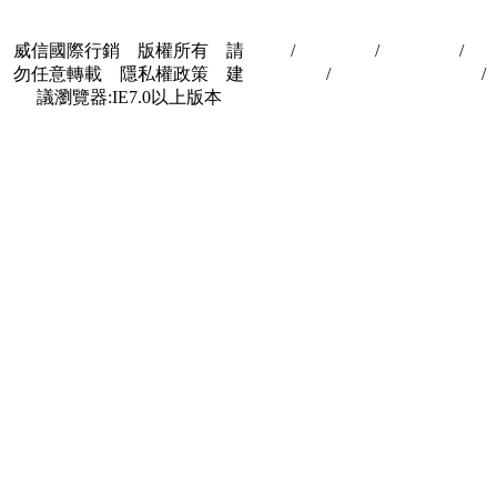
威信國際行銷 版權所有 請
首頁
/
關於我們
/
聯絡我們
/
隱
勿任意轉載 隱私權政策 建
私權政策
/
著作權與轉載授權
/
議瀏覽器:IE7.0以上版本
合作夥伴