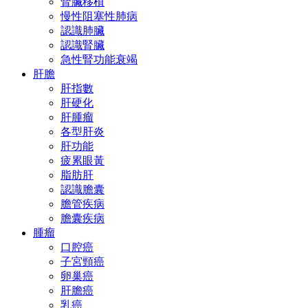
腎臟移植
慢性阻塞性肺病
認識肺臟
認識腎臟
急性腎功能衰竭
肝膽
肝指數
肝硬化
肝腫瘤
各型肝炎
肝功能
疲累眼黃
脂肪肝
認識膽囊
膽管疾病
膽囊疾病
腫瘤
口腔癌
子宮頸癌
卵巢癌
肝膽癌
乳癌