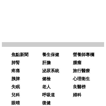
焦點新聞
養生保健
營養師專欄
肺腎
肝膽
腫瘤
疼痛
泌尿系統
旅行醫療
胰脾
健檢
心理衛生
失眠
老人
良醫榜
兒科
呼吸道
婦科
眼晴
復健