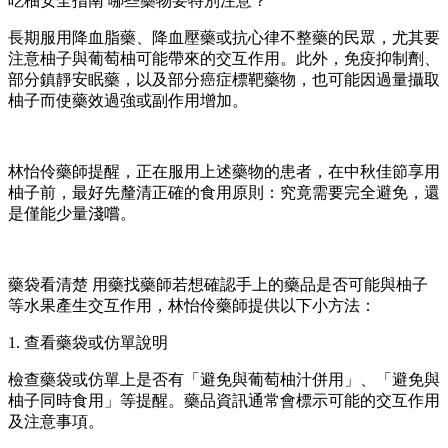
吃柚安全指南 哪些藥物要特別注意？
長期服用降血脂藥、降血壓藥或抗心律不整藥的民眾，尤其要
注意柚子與葡萄柚可能帶來的交互作用。此外，免疫抑制劑、
部分鎮靜安眠藥，以及部分癌症標靶藥物，也可能因過量攝取
柚子而使藥效過強或副作用增加。
林怡伶藥師提醒，正在服用上述藥物的患者，在中秋佳節享用
柚子前，最好先釐清正確的食用原則：究竟需要完全避免，還
是僅能少量淺嚐。
藥袋看清楚 用藥找藥師若想確認手上的藥品是否可能與柚子
等水果產生交互作用，林怡伶藥師提供以下小方法：
1. 查看藥袋或仿單說明
檢查藥袋或仿單上是否有「避免與葡萄柚汁併用」、「避免與
柚子同時食用」等提醒。藥品資訊通常會標示可能的交互作用
及注意事項。