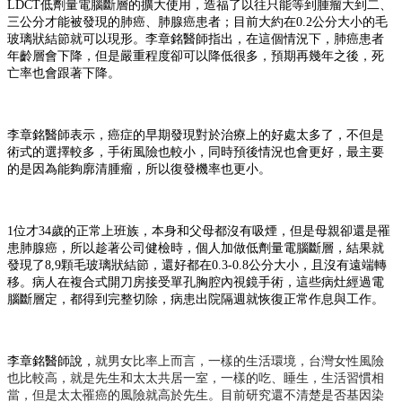
LDCT低劑量電腦斷層的擴大使用，造福了以往只能等到腫瘤大到二、
三公分才能被發現的肺癌、肺腺癌患者；目前大約在0.2公分大小的毛
玻璃狀結節就可以現形。李章銘醫師指出，在這個情況下，肺癌患者
年齡層會下降，但是嚴重程度卻可以降低很多，預期再幾年之後，死
亡率也會跟著下降。
李章銘醫師表示，癌症的早期發現對於治療上的好處太多了，不但是
術式的選擇較多，手術風險也較小，同時預後情況也會更好，最主要
的是因為能夠廓清腫瘤，所以復發機率也更小。
1位才34歲的正常上班族，本身和父母都沒有吸煙，但是母親卻還是罹
患肺腺癌，所以趁著公司健檢時，個人加做低劑量電腦斷層，結果就
發現了8,9顆毛玻璃狀結節，還好都在0.3-0.8公分大小，且沒有遠端轉
移。病人在複合式開刀房接受單孔胸腔內視鏡手術，這些病灶經過電
腦斷層定，都得到完整切除，病患出院隔週就恢復正常作息與工作。
就男女比率上而言，一樣的生活環境，台灣女性風險
李章銘醫師說，
也比較高，就是先生和太太共居一室，一樣的吃、睡生，生活習慣相
當，但是太太罹癌的風險就高於先生。目前研究還不清楚是否基因染