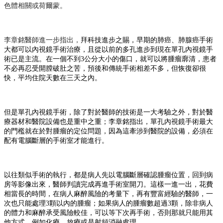
色體相關或荷爾蒙。
李章銘醫師進一步指出，
拜科技進步之賜，早期的肺癌、肺腺癌手術
大都可以內視鏡手術治療，且從以前的多孔進步到現在單孔內視鏡手
術已是主流。在一個不到3公分大小的傷口，就可以將腫瘤廓清，患者
不必再忍受開膛破肚之苦，預後和傳統手術相差不多，但恢復卻很
快，平均住院天數在三天之內。
但是單孔內視鏡手術，除了對於醫師的技術是一大考驗之外，對於醫
療器材和醫院設備也是重中之重；李章銘指出，單孔內視鏡手術最大
的門檻就在於對腫瘤的定位問題，因為這牽涉到醫院的設備，必須在
配有電腦斷層的手術室才能進行。
以往類似手術的執行，都是病人先以電腦斷層確認腫瘤位置，回到病
房等影像出來，醫師判讀完成再進手術室開刀。這樣一進一出，花費
相當長的時間，在病人麻醉風險的考量下，再有豐富經驗的醫師，一
次也只能處理3顆以內的腫瘤；如果病人的腫瘤數超過3顆，除非病人
的體力和麻醉承受風險較佳，可以等下次再手術，否則那就只能用其
他方式，例如化療、放療或是射頻消融處理。