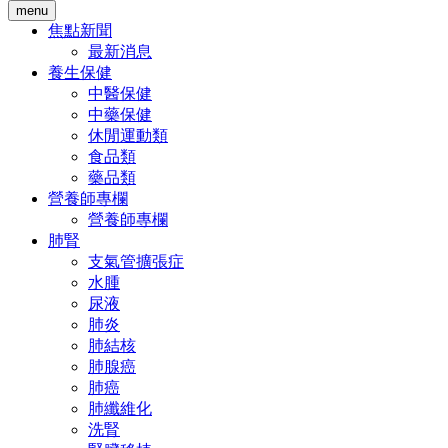
menu
焦點新聞
最新消息
養生保健
中醫保健
中藥保健
休閒運動類
食品類
藥品類
營養師專欄
營養師專欄
肺腎
支氣管擴張症
水腫
尿液
肺炎
肺結核
肺腺癌
肺癌
肺纖維化
洗腎