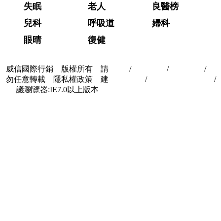
失眠
老人
良醫榜
兒科
呼吸道
婦科
眼晴
復健
威信國際行銷 版權所有 請
首頁
/
關於我們
/
聯絡我們
/
隱
勿任意轉載 隱私權政策 建
私權政策
/
著作權與轉載授權
/
議瀏覽器:IE7.0以上版本
合作夥伴