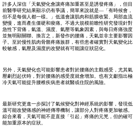
許多人深信「天氣變化會讓疼痛加重甚至是誘發疼痛」，但目
前醫學研究結果顯示仍有爭議，簡單來說就是—「有時候會，
但不是每個人都一樣。」低溫會讓肌肉和筋膜收緊、局部血流
變慢，進而產生僵硬和痠痛。不過大規模前瞻性研究發現針對
急性下背痛，氣溫、濕度、氣壓等氣象因素，與每日疼痛強度
並無明顯關聯。換言之，新發作的腰痛，天氣並非主要影響因
子。至於慢性肌肉骨骼疼痛族群，有些患者確實對天氣變化比
較敏感，氣壓及濕度的改變就有可能讓症狀惡化。
另外，天氣變化也可能影響患者對於腰痛的主觀感受，尤其氣
壓劇烈起伏時，對於腰痛的感受度就會增加。也有文獻指出極
冷天氣可能提升腰椎疾病患者就醫或住院的風險。
最新研究更進一步探討了氣候變化對神經系統的影響，發現低
溫可能改變痛感的神經傳導機制，讓部分人對疼痛更加敏感。
綜合來看，天氣可能不是直接「引起」疼痛的元兇，但的確可
能加重原本的症狀。