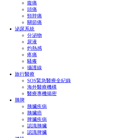
腹痛
頭痛
頸脖痛
關節痛
泌尿系統
分泌物
尿液
灼熱感
疼痛
騷癢
攝護線
旅行醫療
SOS緊急醫療全紀錄
海外醫療機構
醫療專機揭密
胰脾
胰臟疾病
胰臟癌
脾臟疾病
認識胰臟
認識脾臟