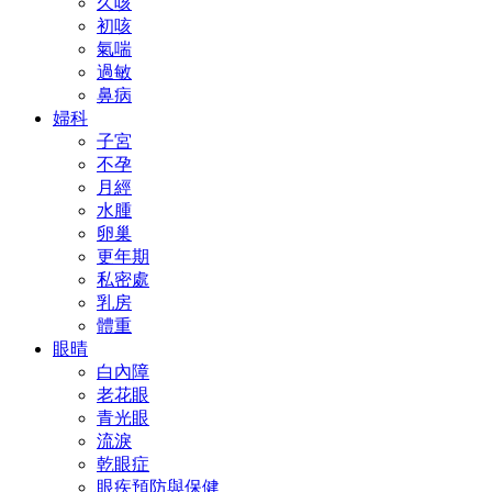
久咳
初咳
氣喘
過敏
鼻病
婦科
子宮
不孕
月經
水腫
卵巢
更年期
私密處
乳房
體重
眼晴
白內障
老花眼
青光眼
流淚
乾眼症
眼疾預防與保健