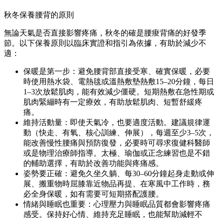
秋冬保養腰背的原則
無論天氣是否直接影響疼痛，秋冬的確是腰痠背痛的好發季
節。以下保養原則以臨床實證和指引為依據，有助於減少不
適：
保暖是第一步：避免腰背部直接受寒、確實保暖，必要
時使用熱水袋、電熱毯或溫熱敷墊熱敷15–20分鐘，每日
1–3次放鬆肌肉，能有效減少僵硬。短期熱敷在急性期或
肌肉緊繃時有一定療效，有助放鬆肌肉、短暫舒緩疼
痛。
維持活動量：即使天氣冷，也要適度活動。建議規律運
動（快走、有氧、核心訓練、伸展），每週至少3–5次，
能改善慢性腰痛與預防復發，必要時可尋求復健科醫師
或是物理治療師指導。太極、瑜伽或正念練習也是不錯
的輔助選擇，有助於改善功能與疼痛感。
姿勢要正確：避免久坐久躺、每30–60分鐘起身走動或伸
展、搬重物時屈膝靠近物品再提、在寒風中工作時，務
必全身保暖，如有需要可短期搭配護腰。
情緒與睡眠也重要：心理壓力與睡眠品質都會影響疼痛
感受。保持好心情、維持充足睡眠，也能幫助減輕不