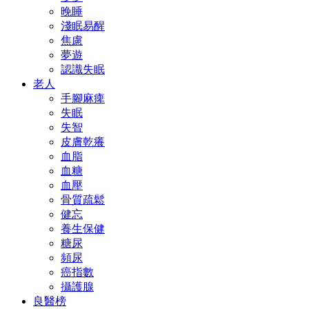
晚睡
淺眠易醒
焦慮
夢遊
認識失眠
老人
手腳麻痺
失眠
失智
皮膚乾癢
血脂
血糖
血壓
骨質疏鬆
健忘
養生保健
糖尿
頻尿
癌指數
攝護腺
良醫榜