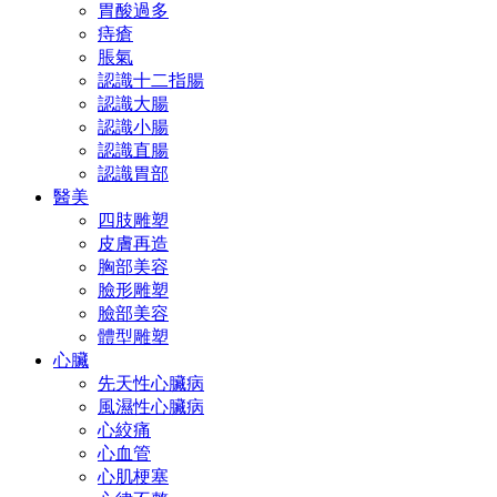
胃酸過多
痔瘡
脹氣
認識十二指腸
認識大腸
認識小腸
認識直腸
認識胃部
醫美
四肢雕塑
皮膚再造
胸部美容
臉形雕塑
臉部美容
體型雕塑
心臟
先天性心臟病
風濕性心臟病
心絞痛
心血管
心肌梗塞