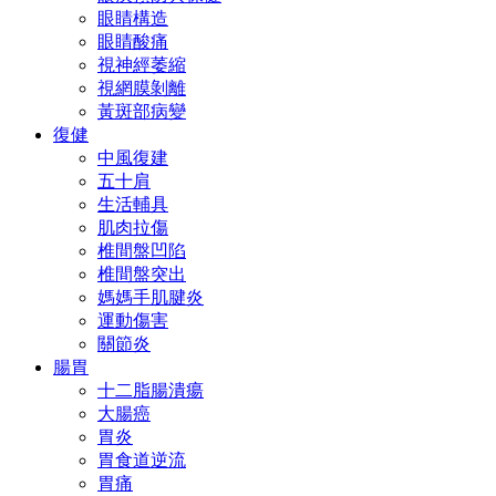
眼睛構造
眼睛酸痛
視神經萎縮
視網膜剝離
黃斑部病變
復健
中風復建
五十肩
生活輔具
肌肉拉傷
椎間盤凹陷
椎間盤突出
媽媽手肌腱炎
運動傷害
關節炎
腸胃
十二脂腸潰瘍
大腸癌
胃炎
胃食道逆流
胃痛