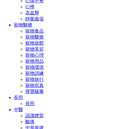
心律不整
心悸
高血壓
靜脈曲張
寵物醫療
寵物食品
寵物醫療
寵物旅館
寵物美容
寵物心理
寵物用品
寵物環境
寵物訓練
寵物旅行
寵物寫真
寶寶騷癢
長照
長照
中醫
認識體質
酸痛
中風復建