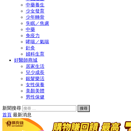
中藥養生
少女發育
少年轉骨
失眠／焦慮
中藥
免疫力
哮喘／氣喘
針灸
婦科生育
好醫師商城
居家生活
兒少成長
銀髮樂活
女性保養
美顏美體
男性保健
新聞搜尋
首頁
最新消息