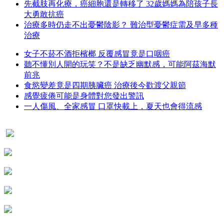
先截肢再化療，癌細胞還是轉移了 32歲媽媽為陪孩子長
大勇敢抗癌
治療多時仍走不出憂鬱陰影？ 難治型憂鬱症需及早多種
治療
女子不菸不酒拒檳榔 反覆感冒竟是口咽癌
聽不懂別人開的玩笑？不是缺乏幽默感，可能阿茲海默
前兆
食慾變差竟是四期胰臟癌 治療後今歡渡父親節
感覺疲倦可能是身體對您發出警訊
一人傷風、全家感冒 口罩快載上，夏天也會得流感