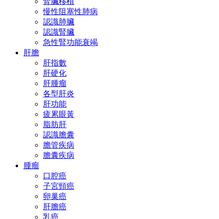
腎臟移植
慢性阻塞性肺病
認識肺臟
認識腎臟
急性腎功能衰竭
肝膽
肝指數
肝硬化
肝腫瘤
各型肝炎
肝功能
疲累眼黃
脂肪肝
認識膽囊
膽管疾病
膽囊疾病
腫瘤
口腔癌
子宮頸癌
卵巢癌
肝膽癌
乳癌