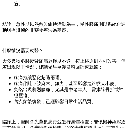
適。
結論—急性期以熱敷與維持活動為主，慢性腰痛則以系統化運
動與有證據的非藥物療法為基礎。
什麼情況需要就醫？
大多數秋冬腰痠背痛屬於輕度不適，按上述原則即可改善。但
若出現以下情況，建議儘早至復健科回診或就醫：
疼痛持續惡化超過兩週。
疼痛伴隨下肢麻木、無力，甚至影響走路或大小便。
突然出現劇烈腰痛，尤其是中老年人，需排除骨折或神
經壓迫。
舊疾頻繁復發，已經影響日常生活品質。
臨床上，醫師會先蒐集病史並進行身體檢查；若懷疑神經壓迫
或其他病因，會安排影像檢查（如X光或核磁共振）或電生理