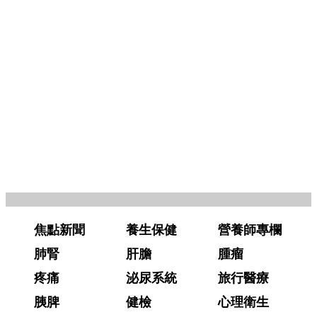
焦點新聞
養生保健
營養師專欄
肺腎
肝膽
腫瘤
疼痛
泌尿系統
旅行醫療
胰脾
健檢
心理衛生