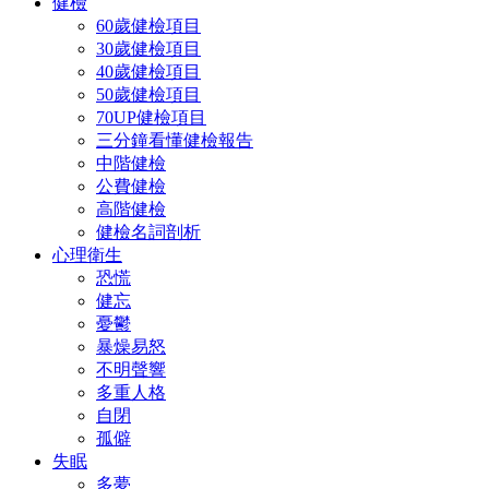
健檢
60歲健檢項目
30歲健檢項目
40歲健檢項目
50歲健檢項目
70UP健檢項目
三分鐘看懂健檢報告
中階健檢
公費健檢
高階健檢
健檢名詞剖析
心理衛生
恐慌
健忘
憂鬱
暴燥易怒
不明聲響
多重人格
自閉
孤僻
失眠
多夢