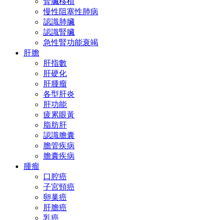
腎臟移植
慢性阻塞性肺病
認識肺臟
認識腎臟
急性腎功能衰竭
肝膽
肝指數
肝硬化
肝腫瘤
各型肝炎
肝功能
疲累眼黃
脂肪肝
認識膽囊
膽管疾病
膽囊疾病
腫瘤
口腔癌
子宮頸癌
卵巢癌
肝膽癌
乳癌