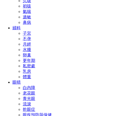
久咳
初咳
氣喘
過敏
鼻病
婦科
子宮
不孕
月經
水腫
卵巢
更年期
私密處
乳房
體重
眼晴
白內障
老花眼
青光眼
流淚
乾眼症
眼疾預防與保健