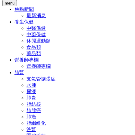
menu
焦點新聞
最新消息
養生保健
中醫保健
中藥保健
休閒運動類
食品類
藥品類
營養師專欄
營養師專欄
肺腎
支氣管擴張症
水腫
尿液
肺炎
肺結核
肺腺癌
肺癌
肺纖維化
洗腎