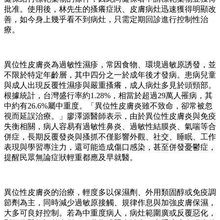
批准。使用後，林先生的搔癢症狀、皮膚病灶迅速獲得明顯改
善，如今身上幾乎看不到病灶，只需定期回診進行控制性治
療。
異位性皮膚炎為過敏性濕疹，常因食物、環境過敏原誘發，並
不限於特定年齡層，其中四分之一於成年後才發病。患病兒童
與成人出現反覆性濕疹與嚴重搔癢，成人病灶多見於頭頸部。
根據統計，台灣盛行率約1.28%，相當於超過29萬人罹病，其
中約有26.6%屬中重度。「異位性皮膚炎雖不致命，卻常被忽
視而延誤治療。」廖澤源醫師表示，由於異位性皮膚炎與免疫
失衡相關，病人容易有過敏性鼻炎、過敏性結膜炎、氣喘等合
併症，長期反覆發炎與搔抓不僅影響外觀、社交、睡眠、工作
表現與學習專注力，還可能造成傷口感染，甚至併發憂鬱症，
提醒民眾無論症狀輕重都應及早就醫。
異位性皮膚炎的治療，輕度多以保濕劑、外用類固醇或免疫調
節劑為主，同時減少過敏原接觸、規律作息與加強皮膚保濕，
大多可良好控制。若為中重度病人，病灶範圍廣或反覆惡化，