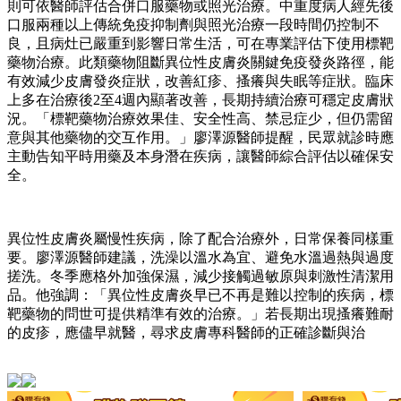
則可依醫師評估合併口服藥物或照光治療。中重度病人經先後
口服兩種以上傳統免疫抑制劑與照光治療一段時間仍控制不
良，且病灶已嚴重到影響日常生活，可在專業評估下使用標靶
藥物治療。此類藥物阻斷異位性皮膚炎關鍵免疫發炎路徑，能
有效減少皮膚發炎症狀，改善紅疹、搔癢與失眠等症狀。臨床
上多在治療後2至4週內顯著改善，長期持續治療可穩定皮膚狀
況。「標靶藥物治療效果佳、安全性高、禁忌症少，但仍需留
意與其他藥物的交互作用。」廖澤源醫師提醒，民眾就診時應
主動告知平時用藥及本身潛在疾病，讓醫師綜合評估以確保安
全。
異位性皮膚炎屬慢性疾病，除了配合治療外，日常保養同樣重
要。廖澤源醫師建議，洗澡以溫水為宜、避免水溫過熱與過度
搓洗。冬季應格外加強保濕，減少接觸過敏原與刺激性清潔用
品。他強調：「異位性皮膚炎早已不再是難以控制的疾病，標
靶藥物的問世可提供精準有效的治療。」若長期出現搔癢難耐
的皮疹，應儘早就醫，尋求皮膚專科醫師的正確診斷與治