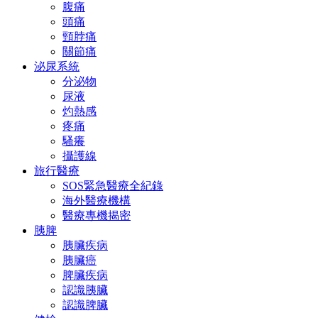
腹痛
頭痛
頸脖痛
關節痛
泌尿系統
分泌物
尿液
灼熱感
疼痛
騷癢
攝護線
旅行醫療
SOS緊急醫療全紀錄
海外醫療機構
醫療專機揭密
胰脾
胰臟疾病
胰臟癌
脾臟疾病
認識胰臟
認識脾臟