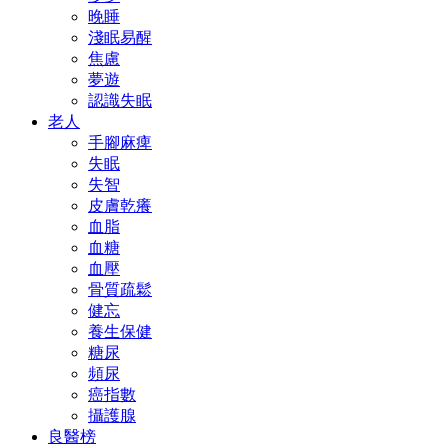
晚睡
淺眠易醒
焦慮
夢遊
認識失眠
老人
手腳麻痺
失眠
失智
皮膚乾癢
血脂
血糖
血壓
骨質疏鬆
健忘
養生保健
糖尿
頻尿
癌指數
攝護腺
良醫榜