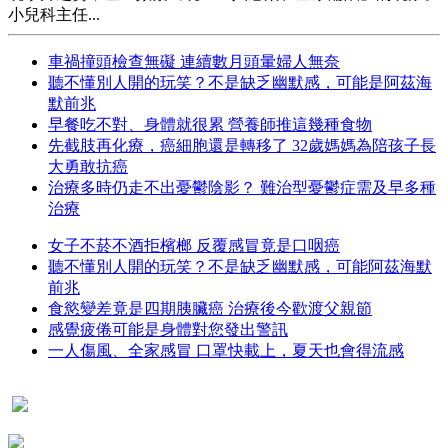
小兒科主任...
車禍撞頭檢查無礙 連續數月頭暈婦人無奈
聽不懂別人開的玩笑？不是缺乏幽默感，可能是阿茲海
默前兆
早餐吃不對、身體就很累 營養師推這幾種食物
先截肢再化療，癌細胞還是轉移了 32歲媽媽為陪孩子長
大勇敢抗癌
治療多時仍走不出憂鬱陰影？ 難治型憂鬱症需及早多種
治療
女子不菸不酒拒檳榔 反覆感冒竟是口咽癌
聽不懂別人開的玩笑？不是缺乏幽默感，可能阿茲海默
前兆
食慾變差竟是四期胰臟癌 治療後今歡渡父親節
感覺疲倦可能是身體對您發出警訊
一人傷風、全家感冒 口罩快載上，夏天也會得流感