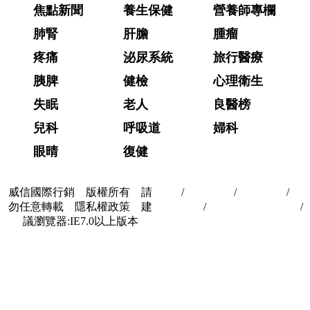
焦點新聞
養生保健
營養師專欄
肺腎
肝膽
腫瘤
疼痛
泌尿系統
旅行醫療
胰脾
健檢
心理衛生
失眠
老人
良醫榜
兒科
呼吸道
婦科
眼晴
復健
威信國際行銷 版權所有 請
首頁
/
關於我們
/
聯絡我們
/
隱
勿任意轉載 隱私權政策 建
私權政策
/
著作權與轉載授權
/
議瀏覽器:IE7.0以上版本
合作夥伴