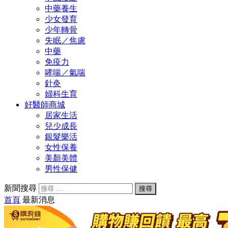
中藥養生
少女發育
少年轉骨
失眠／焦慮
中藥
免疫力
哮喘／氣喘
針灸
婦科生育
好醫師商城
居家生活
兒少成長
銀髮樂活
女性保養
美顏美體
男性保健
新聞搜尋
首頁
最新消息