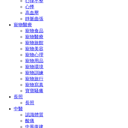
心律不整
心悸
高血壓
靜脈曲張
寵物醫療
寵物食品
寵物醫療
寵物旅館
寵物美容
寵物心理
寵物用品
寵物環境
寵物訓練
寵物旅行
寵物寫真
寶寶騷癢
長照
長照
中醫
認識體質
酸痛
中風復建