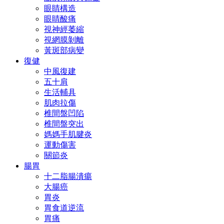
眼睛構造
眼睛酸痛
視神經萎縮
視網膜剝離
黃斑部病變
復健
中風復建
五十肩
生活輔具
肌肉拉傷
椎間盤凹陷
椎間盤突出
媽媽手肌腱炎
運動傷害
關節炎
腸胃
十二脂腸潰瘍
大腸癌
胃炎
胃食道逆流
胃痛