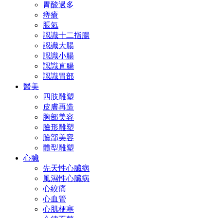
胃酸過多
痔瘡
脹氣
認識十二指腸
認識大腸
認識小腸
認識直腸
認識胃部
醫美
四肢雕塑
皮膚再造
胸部美容
臉形雕塑
臉部美容
體型雕塑
心臟
先天性心臟病
風濕性心臟病
心絞痛
心血管
心肌梗塞