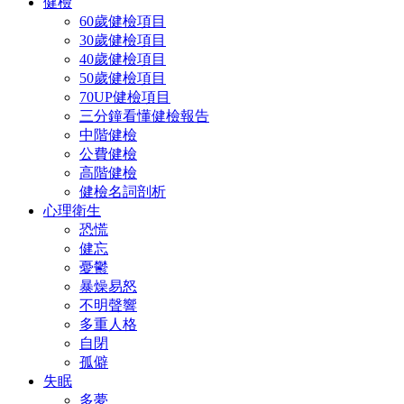
健檢
60歲健檢項目
30歲健檢項目
40歲健檢項目
50歲健檢項目
70UP健檢項目
三分鐘看懂健檢報告
中階健檢
公費健檢
高階健檢
健檢名詞剖析
心理衛生
恐慌
健忘
憂鬱
暴燥易怒
不明聲響
多重人格
自閉
孤僻
失眠
多夢