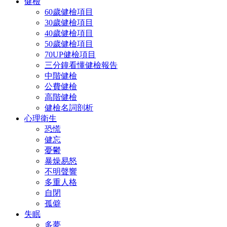
健檢
60歲健檢項目
30歲健檢項目
40歲健檢項目
50歲健檢項目
70UP健檢項目
三分鐘看懂健檢報告
中階健檢
公費健檢
高階健檢
健檢名詞剖析
心理衛生
恐慌
健忘
憂鬱
暴燥易怒
不明聲響
多重人格
自閉
孤僻
失眠
多夢