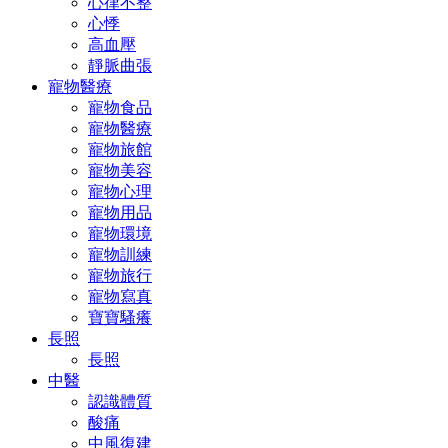
心律不整
心悸
高血壓
靜脈曲張
寵物醫療
寵物食品
寵物醫療
寵物旅館
寵物美容
寵物心理
寵物用品
寵物環境
寵物訓練
寵物旅行
寵物寫真
寶寶騷癢
長照
長照
中醫
認識體質
酸痛
中風復建