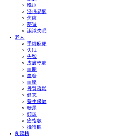
晚睡
淺眠易醒
焦慮
夢遊
認識失眠
老人
手腳麻痺
失眠
失智
皮膚乾癢
血脂
血糖
血壓
骨質疏鬆
健忘
養生保健
糖尿
頻尿
癌指數
攝護腺
良醫榜