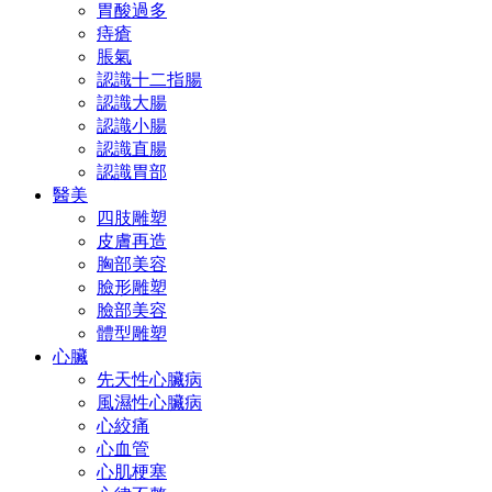
胃酸過多
痔瘡
脹氣
認識十二指腸
認識大腸
認識小腸
認識直腸
認識胃部
醫美
四肢雕塑
皮膚再造
胸部美容
臉形雕塑
臉部美容
體型雕塑
心臟
先天性心臟病
風濕性心臟病
心絞痛
心血管
心肌梗塞