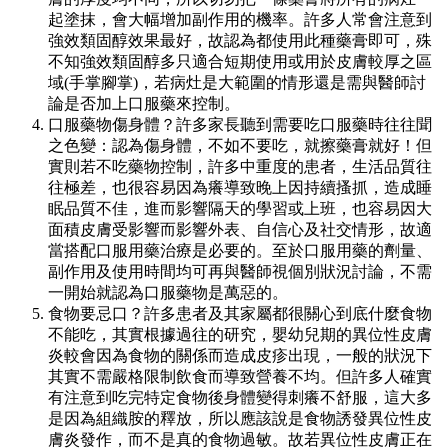
起塗抹，會大幅增加副作用的機率。許多人常會注意到
強效類固醇效果最好，故認為都使用此種藥膏即可，殊
不知強效類固醇多只適合短期使用或用於皮膚較厚之區
域(手掌腳掌)，若病灶是大範圍的情形還是需與醫師討
論是否加上口服藥來控制。
口服藥物傷身體？許多家長聽到需要吃口服藥時往往聞
之色變：認為傷身體，不如不要吃，就擦藥膏就好！但
實則若不吃藥物控制，許多中重度的患者，生活品質往
往極差，也很容易因為癢導致晚上因持續搔抓，造成睡
眠品質不佳，進而影響隔天的學習或上班，也容易因大
面積皮膚受影響而影響外表、自信心及社交情形，故適
當搭配口服用藥治療是必要的。至於口服用藥的劑量、
副作用及使用時間均可再與醫師視個別狀況討論，不需
一開始就認為口服藥物是萬惡的。
食物要忌口？許多患者及其家屬都很關心到底什麼食物
不能吃，其實根據過往的研究，嬰幼兒期的異位性皮膚
炎較會因為食物的關係而造成皮疹出現，一般的狀況下
其實不需嚴格限制飲食而導致營養不均。但許多人確實
有注意到吃完特定食物後身體變得刺癢不舒服，這大多
是因為組織胺的釋放，所以應該說是食物誘發異位性皮
膚炎發作，而不是真的食物過敏。故若異位性皮膚正在