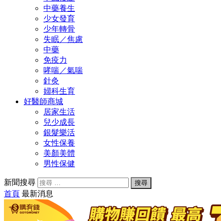
中藥養生
少女發育
少年轉骨
失眠／焦慮
中藥
免疫力
哮喘／氣喘
針灸
婦科生育
好醫師商城
居家生活
兒少成長
銀髮樂活
女性保養
美顏美體
男性保健
新聞搜尋
首頁
最新消息