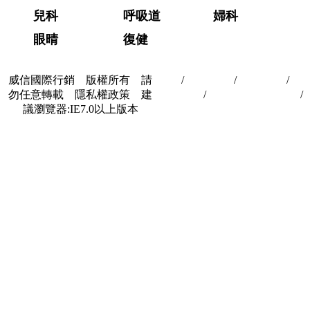
兒科
呼吸道
婦科
眼晴
復健
威信國際行銷 版權所有 請
首頁
/
關於我們
/
聯絡我們
/
隱
勿任意轉載 隱私權政策 建
私權政策
/
著作權與轉載授權
/
議瀏覽器:IE7.0以上版本
合作夥伴