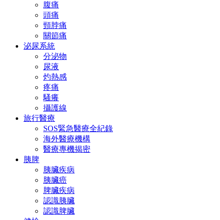
腹痛
頭痛
頸脖痛
關節痛
泌尿系統
分泌物
尿液
灼熱感
疼痛
騷癢
攝護線
旅行醫療
SOS緊急醫療全紀錄
海外醫療機構
醫療專機揭密
胰脾
胰臟疾病
胰臟癌
脾臟疾病
認識胰臟
認識脾臟