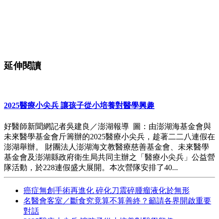
延伸閱讀
2025醫療小尖兵 讓孩子從小培養對醫學興趣
好醫師新聞網記者吳建良／澎湖報導 圖：由澎湖海基金會與
未來醫學基金會斤籌辦的2025醫療小尖兵，趁著二二八連假在
澎湖舉辦。 財團法人澎湖海文教醫療慈善基金會、未來醫學
基金會及澎湖縣政府衛生局共同主辦之「醫療小尖兵」公益營
隊活動，於228連假盛大展開。本次營隊安排了40...
癌症無創手術再進化 碎化刀震碎腫瘤液化於無形
名醫會客室／斷食究竟算不算善終？籲請各界開啟重要
對話