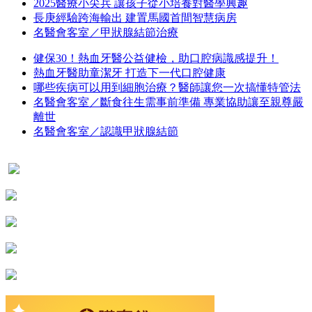
2025醫療小尖兵 讓孩子從小培養對醫學興趣
長庚經驗跨海輸出 建置馬國首間智慧病房
名醫會客室／甲狀腺結節治療
健保30！熱血牙醫公益健檢，助口腔病識感提升！
熱血牙醫助童潔牙 打造下一代口腔健康
哪些疾病可以用到細胞治療？醫師讓您一次搞懂特管法
名醫會客室／斷食往生需事前準備 專業協助讓至親尊嚴
離世
名醫會客室／認識甲狀腺結節