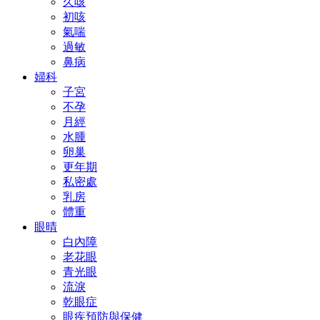
久咳
初咳
氣喘
過敏
鼻病
婦科
子宮
不孕
月經
水腫
卵巢
更年期
私密處
乳房
體重
眼晴
白內障
老花眼
青光眼
流淚
乾眼症
眼疾預防與保健