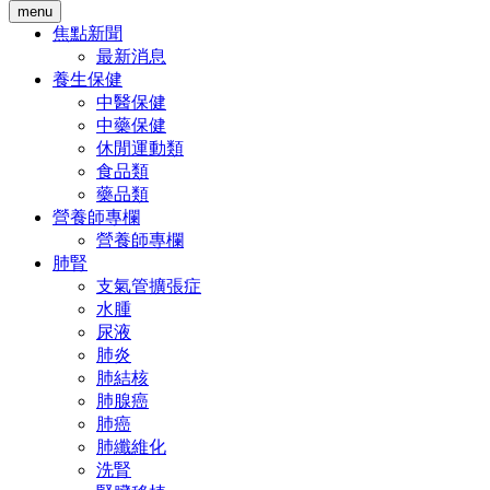
menu
焦點新聞
最新消息
養生保健
中醫保健
中藥保健
休閒運動類
食品類
藥品類
營養師專欄
營養師專欄
肺腎
支氣管擴張症
水腫
尿液
肺炎
肺結核
肺腺癌
肺癌
肺纖維化
洗腎