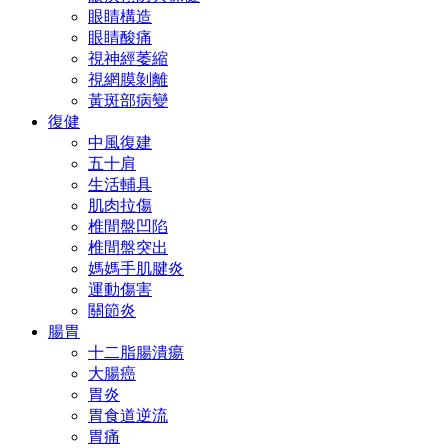
眼睛構造
眼睛酸痛
視神經萎縮
視網膜剝離
黃斑部病變
復健
中風復建
五十肩
生活輔具
肌肉拉傷
椎間盤凹陷
椎間盤突出
媽媽手肌腱炎
運動傷害
關節炎
腸胃
十二脂腸潰瘍
大腸癌
胃炎
胃食道逆流
胃痛