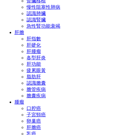
腎臟移植
慢性阻塞性肺病
認識肺臟
認識腎臟
急性腎功能衰竭
肝膽
肝指數
肝硬化
肝腫瘤
各型肝炎
肝功能
疲累眼黃
脂肪肝
認識膽囊
膽管疾病
膽囊疾病
腫瘤
口腔癌
子宮頸癌
卵巢癌
肝膽癌
乳癌