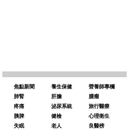
焦點新聞
養生保健
營養師專欄
肺腎
肝膽
腫瘤
疼痛
泌尿系統
旅行醫療
胰脾
健檢
心理衛生
失眠
老人
良醫榜