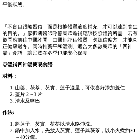
平衡狀態。
「不盲目跟隨習俗，而是根據體質適度補充，才可以達到養生
的目的。」廖振凱醫師呼籲民眾進補應該按照體質所需，若有
疑問應前往中醫診間，由醫師評估體質，勿聽信偏方，才能真
正健康過冬。同時推薦平和溫潤、適合大多數民眾的「四神
湯」食譜，讓民眾在冬季也能安心保養：
◎溫補四神湯簡易食譜
材料：
山藥、茯苓、芡實、蓮子適量，可依喜好添加薏仁
薑片 2～3 片
清水及鹽巴
作法:
將蓮子、芡實、茯苓以清水略沖洗。
鍋中加入水，先放入芡實、蓮子與茯苓，以小火煮約30
～40分鐘。