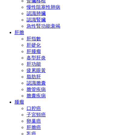
腎臟移植
慢性阻塞性肺病
認識肺臟
認識腎臟
急性腎功能衰竭
肝膽
肝指數
肝硬化
肝腫瘤
各型肝炎
肝功能
疲累眼黃
脂肪肝
認識膽囊
膽管疾病
膽囊疾病
腫瘤
口腔癌
子宮頸癌
卵巢癌
肝膽癌
乳癌