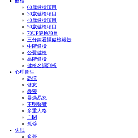
健檢
60歲健檢項目
30歲健檢項目
40歲健檢項目
50歲健檢項目
70UP健檢項目
三分鐘看懂健檢報告
中階健檢
公費健檢
高階健檢
健檢名詞剖析
心理衛生
恐慌
健忘
憂鬱
暴燥易怒
不明聲響
多重人格
自閉
孤僻
失眠
多夢