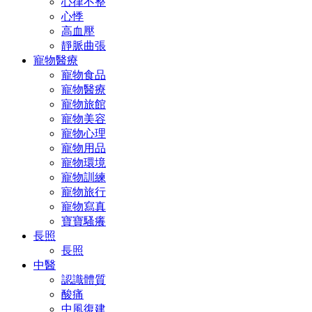
心律不整
心悸
高血壓
靜脈曲張
寵物醫療
寵物食品
寵物醫療
寵物旅館
寵物美容
寵物心理
寵物用品
寵物環境
寵物訓練
寵物旅行
寵物寫真
寶寶騷癢
長照
長照
中醫
認識體質
酸痛
中風復建