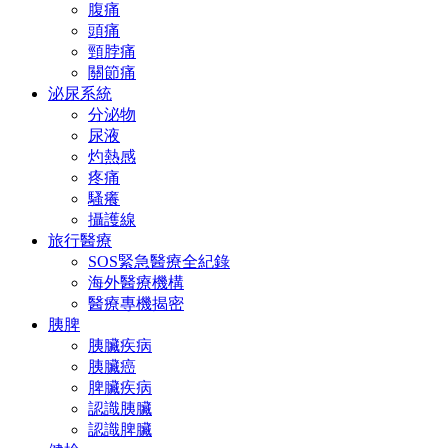
腹痛
頭痛
頸脖痛
關節痛
泌尿系統
分泌物
尿液
灼熱感
疼痛
騷癢
攝護線
旅行醫療
SOS緊急醫療全紀錄
海外醫療機構
醫療專機揭密
胰脾
胰臟疾病
胰臟癌
脾臟疾病
認識胰臟
認識脾臟