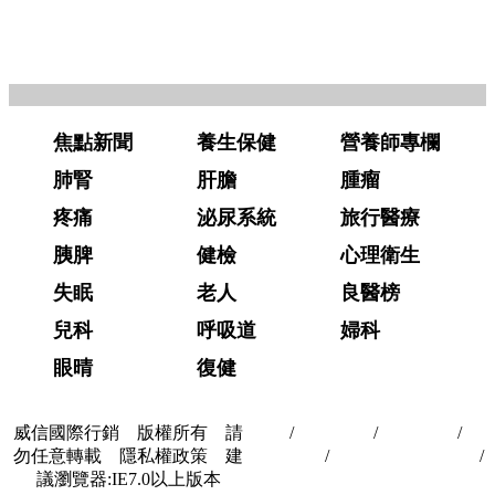
焦點新聞
養生保健
營養師專欄
肺腎
肝膽
腫瘤
疼痛
泌尿系統
旅行醫療
胰脾
健檢
心理衛生
失眠
老人
良醫榜
兒科
呼吸道
婦科
眼晴
復健
威信國際行銷 版權所有 請
首頁
/
關於我們
/
聯絡我們
/
隱
勿任意轉載 隱私權政策 建
私權政策
/
著作權與轉載授權
/
議瀏覽器:IE7.0以上版本
合作夥伴