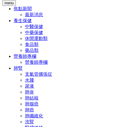
menu
焦點新聞
最新消息
養生保健
中醫保健
中藥保健
休閒運動類
食品類
藥品類
營養師專欄
營養師專欄
肺腎
支氣管擴張症
水腫
尿液
肺炎
肺結核
肺腺癌
肺癌
肺纖維化
洗腎