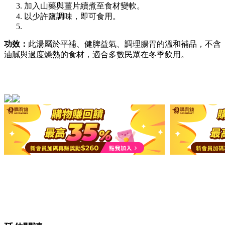
加入山藥與薑片續煮至食材變軟。
以少許鹽調味，即可食用。
功效：
此湯屬於平補、健脾益氣、調理腸胃的溫和補品，不含
油膩與過度燥熱的食材，適合多數民眾在冬季飲用。