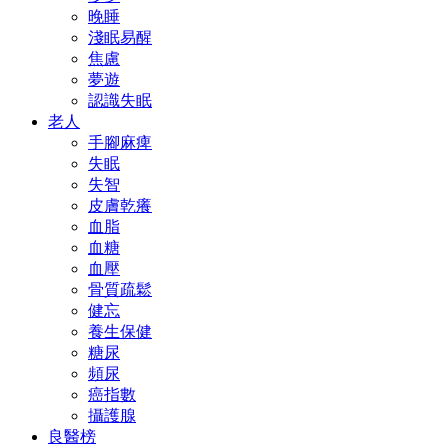
晚睡
淺眠易醒
焦慮
夢遊
認識失眠
老人
手腳麻痺
失眠
失智
皮膚乾癢
血脂
血糖
血壓
骨質疏鬆
健忘
養生保健
糖尿
頻尿
癌指數
攝護腺
良醫榜