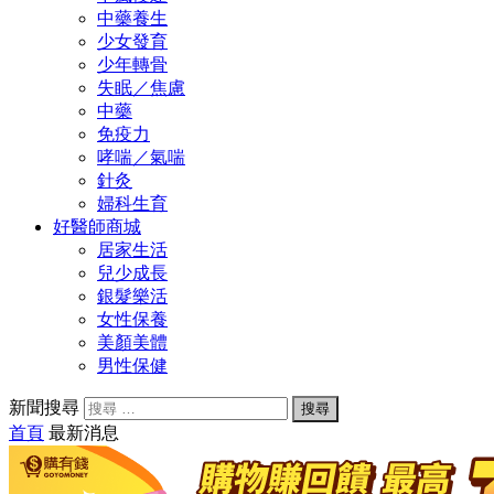
中藥養生
少女發育
少年轉骨
失眠／焦慮
中藥
免疫力
哮喘／氣喘
針灸
婦科生育
好醫師商城
居家生活
兒少成長
銀髮樂活
女性保養
美顏美體
男性保健
新聞搜尋
首頁
最新消息