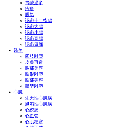
胃酸過多
痔瘡
脹氣
認識十二指腸
認識大腸
認識小腸
認識直腸
認識胃部
醫美
四肢雕塑
皮膚再造
胸部美容
臉形雕塑
臉部美容
體型雕塑
心臟
先天性心臟病
風濕性心臟病
心絞痛
心血管
心肌梗塞