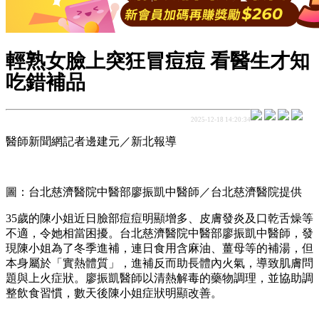
輕熟女臉上突狂冒痘痘 看醫生才知
吃錯補品
2025-12-18 14:20:34
醫師新聞網記者邊建元／新北報導
圖：台北慈濟醫院中醫部廖振凱中醫師／台北慈濟醫院提供
35歲的陳小姐近日臉部痘痘明顯增多、皮膚發炎及口乾舌燥等
不適，令她相當困擾。台北慈濟醫院中醫部廖振凱中醫師，發
現陳小姐為了冬季進補，連日食用含麻油、薑母等的補湯，但
本身屬於「實熱體質」，進補反而助長體內火氣，導致肌膚問
題與上火症狀。廖振凱醫師以清熱解毒的藥物調理，並協助調
整飲食習慣，數天後陳小姐症狀明顯改善。