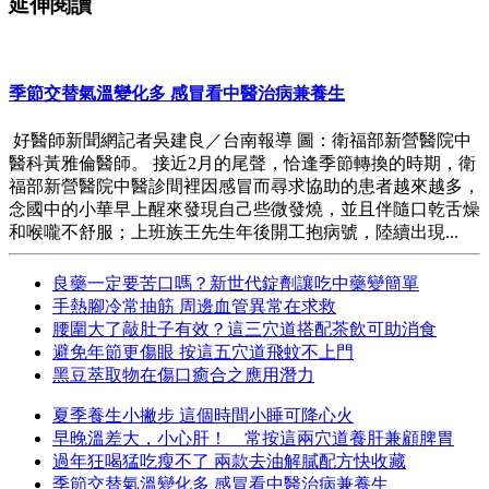
延伸閱讀
季節交替氣溫變化多 感冒看中醫治病兼養生
好醫師新聞網記者吳建良／台南報導 圖：衛福部新營醫院中
醫科黃雅倫醫師。 接近2月的尾聲，恰逢季節轉換的時期，衛
福部新營醫院中醫診間裡因感冒而尋求協助的患者越來越多，
念國中的小華早上醒來發現自己些微發燒，並且伴隨口乾舌燥
和喉嚨不舒服；上班族王先生年後開工抱病號，陸續出現...
良藥一定要苦口嗎？新世代錠劑讓吃中藥變簡單
手熱腳冷常抽筋 周邊血管異常在求救
腰圍大了敲肚子有效？這三穴道搭配茶飲可助消食
避免年節更傷眼 按這五穴道飛蚊不上門
黑豆萃取物在傷口癒合之應用潛力
夏季養生小撇步 這個時間小睡可降心火
早晚溫差大，小心肝！ 常按這兩穴道養肝兼顧脾胃
過年狂喝猛吃瘦不了 兩款去油解膩配方快收藏
季節交替氣溫變化多 感冒看中醫治病兼養生