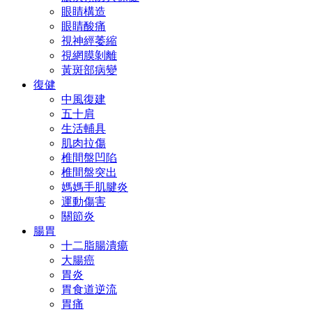
眼睛構造
眼睛酸痛
視神經萎縮
視網膜剝離
黃斑部病變
復健
中風復建
五十肩
生活輔具
肌肉拉傷
椎間盤凹陷
椎間盤突出
媽媽手肌腱炎
運動傷害
關節炎
腸胃
十二脂腸潰瘍
大腸癌
胃炎
胃食道逆流
胃痛