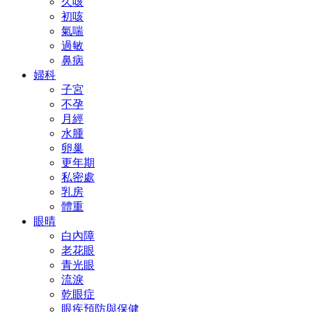
久咳
初咳
氣喘
過敏
鼻病
婦科
子宮
不孕
月經
水腫
卵巢
更年期
私密處
乳房
體重
眼晴
白內障
老花眼
青光眼
流淚
乾眼症
眼疾預防與保健