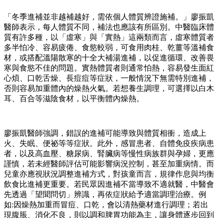
「冬季進補並非越補越好，需依個人體質辨證施補。」廖振凱
醫師表示，每人體質不同，補法也應該有所區別。中醫臨床體
質有許多種，以「虛寒」與「實熱」這兩類而言，虛寒體質者
多半怕冷、容易疲倦、食慾較弱，可食用肉桂、乾薑等溫補食
材，或搭配溫陽散寒的十全大補湯進補，以促進循環、改善畏
寒與食慾不佳的問題。實熱體質者則通常怕熱，容易發生面紅
心煩、口乾舌燥、長痘痘等症狀，一般情況下無需特別進補，
否則容易加重體內的燥熱火氣。若想養生調理，可選擇以白木
耳、百合等滋陰食材，以平衡體內燥熱。
廖振凱醫師強調，錯誤的進補可能導致與體質相衝，造成上
火、失眠、便祕等等症狀。此外，感冒患者、自體免疫疾病患
者，以及高血壓、糖尿病、腎臟病等慢性病族群與孕婦，更應
謹慎，若未經醫師評估可能影響病況控制，甚至加重病情。而
兒童亦應視狀況調整進補方式，對孩童而言，規律作息與均衡
飲食比進補更重要。若民眾因進補不當導致不適就醫，中醫會
先透過「望聞問切」辨識，再依症狀給予適當調理治療。例
如:因燥熱加重而冒痘、口乾，會以清熱藥材進行調理；若出
現腹脹、消化不良，則以調和脾胃功能為主，讓身體逐步回到