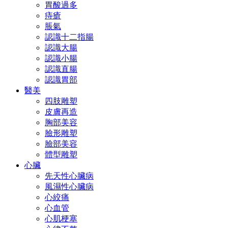
胃酸過多
痔瘡
脹氣
認識十二指腸
認識大腸
認識小腸
認識直腸
認識胃部
醫美
四肢雕塑
皮膚再造
胸部美容
臉形雕塑
臉部美容
體型雕塑
心臟
先天性心臟病
風濕性心臟病
心絞痛
心血管
心肌梗塞