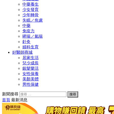
中藥養生
少女發育
少年轉骨
失眠／焦慮
中藥
免疫力
哮喘／氣喘
針灸
婦科生育
好醫師商城
居家生活
兒少成長
銀髮樂活
女性保養
美顏美體
男性保健
新聞搜尋
首頁
最新消息