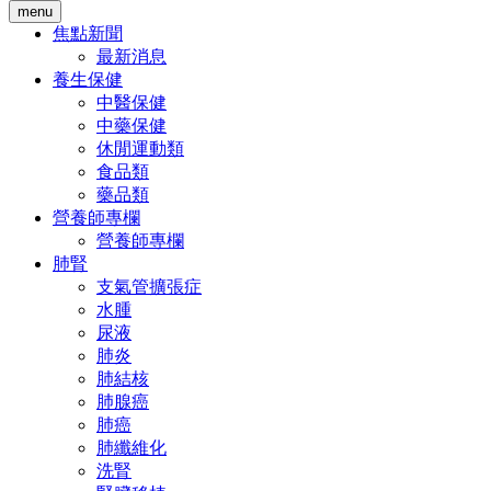
menu
焦點新聞
最新消息
養生保健
中醫保健
中藥保健
休閒運動類
食品類
藥品類
營養師專欄
營養師專欄
肺腎
支氣管擴張症
水腫
尿液
肺炎
肺結核
肺腺癌
肺癌
肺纖維化
洗腎