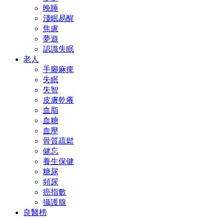
晚睡
淺眠易醒
焦慮
夢遊
認識失眠
老人
手腳麻痺
失眠
失智
皮膚乾癢
血脂
血糖
血壓
骨質疏鬆
健忘
養生保健
糖尿
頻尿
癌指數
攝護腺
良醫榜