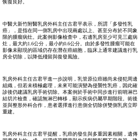
恢復良好。
中醫大新竹附醫乳房外科主任古君平表示，所謂「多發性乳
癌」，是指在同一側乳房中出現兩處以上、甚至分布於不同象
限的腫瘤病灶。此案例影像檢查中，右邊乳房至少可見三處病
灶，最大約1.6公分，最小約0.6公分。由於多發性腫瘤可能在
影像未顯現的區域仍存在潛在癌細胞，臨床上通常建議進行乳
房全切除，以降低殘留與復發風險。
乳房外科主任古君平進一步說明，乳管原位癌雖尚未侵犯周邊
組織，但若未積極處理，未來可能演變為侵襲性乳癌，因此確
診後仍建議乳房手術切除。本案例於手術中同步進行前哨淋巴
結切片檢查，確認無淋巴轉移，顯示疾病仍屬早期階段。術後
並與整形外科合作，患者選擇進行患側全切除併雙側乳房立即
重建。
乳房外科主任古君平提醒，乳癌的發生與多重因素相關，遺傳