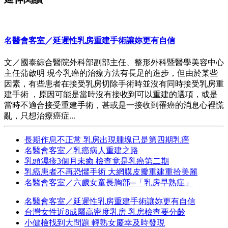
名醫會客室／延遲性乳房重建手術讓妳更有自信
文／國泰綜合醫院外科部副部主任、整形外科暨醫學美容中心
主任蒲啟明 現今乳癌的治療方法有長足的進步，但由於某些
因素，有些患者在接受乳房切除手術時並沒有同時接受乳房重
建手術 ，原因可能是當時沒有接收到可以重建的選項，或是
當時不適合接受重建手術，甚或是一接收到罹癌的消息心裡慌
亂，只想治療癌症...
長期作息不正常 乳房出現腫塊已是第四期乳癌
名醫會客室／乳癌病人重建之路
乳頭濕疹3個月未癒 檢查竟是乳癌第二期
乳癌患者不再恐懼手術 大網膜皮瓣重建重拾美麗
名醫會客室／六歲女童長胸部─「乳房早熟症」
名醫會客室／延遲性乳房重建手術讓妳更有自信
台灣女性近8成屬高密度乳房 乳房檢查要分齡
小健檢找到大問題 輕熟女慶幸及時發現