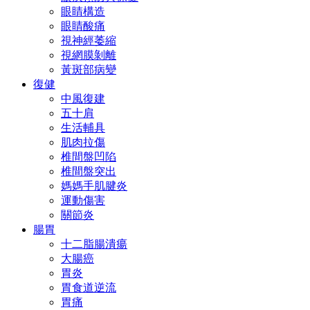
眼睛構造
眼睛酸痛
視神經萎縮
視網膜剝離
黃斑部病變
復健
中風復建
五十肩
生活輔具
肌肉拉傷
椎間盤凹陷
椎間盤突出
媽媽手肌腱炎
運動傷害
關節炎
腸胃
十二脂腸潰瘍
大腸癌
胃炎
胃食道逆流
胃痛