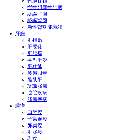
腎臟移植
慢性阻塞性肺病
認識肺臟
認識腎臟
急性腎功能衰竭
肝膽
肝指數
肝硬化
肝腫瘤
各型肝炎
肝功能
疲累眼黃
脂肪肝
認識膽囊
膽管疾病
膽囊疾病
腫瘤
口腔癌
子宮頸癌
卵巢癌
肝膽癌
乳癌