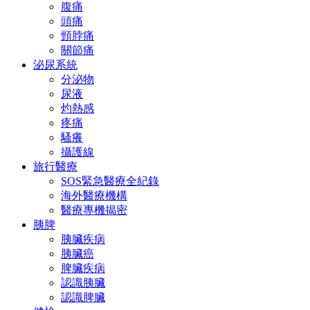
腹痛
頭痛
頸脖痛
關節痛
泌尿系統
分泌物
尿液
灼熱感
疼痛
騷癢
攝護線
旅行醫療
SOS緊急醫療全紀錄
海外醫療機構
醫療專機揭密
胰脾
胰臟疾病
胰臟癌
脾臟疾病
認識胰臟
認識脾臟