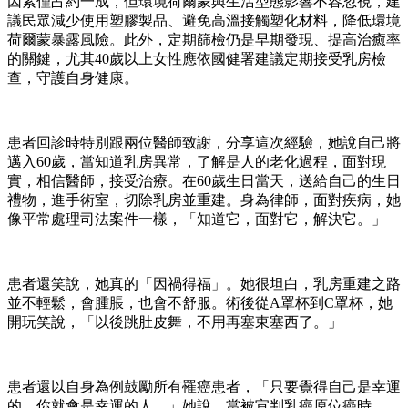
因素僅占約一成，但環境荷爾蒙與生活型態影響不容忽視，建
議民眾減少使用塑膠製品、避免高溫接觸塑化材料，降低環境
荷爾蒙暴露風險。此外，定期篩檢仍是早期發現、提高治癒率
的關鍵，尤其40歲以上女性應依國健署建議定期接受乳房檢
查，守護自身健康。
患者回診時特別跟兩位醫師致謝，分享這次經驗，她說自己將
邁入60歲，當知道乳房異常，了解是人的老化過程，面對現
實，相信醫師，接受治療。在60歲生日當天，送給自己的生日
禮物，進手術室，切除乳房並重建。身為律師，面對疾病，她
像平常處理司法案件一樣，「知道它，面對它，解決它。」
患者還笑說，她真的「因禍得福」。她很坦白，乳房重建之路
並不輕鬆，會腫脹，也會不舒服。術後從A罩杯到C罩杯，她
開玩笑說，「以後跳肚皮舞，不用再塞東塞西了。」
患者還以自身為例鼓勵所有罹癌患者，「只要覺得自己是幸運
的，你就會是幸運的人。」她說，當被宣判乳癌原位癌時，