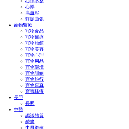
心律不整
心悸
高血壓
靜脈曲張
寵物醫療
寵物食品
寵物醫療
寵物旅館
寵物美容
寵物心理
寵物用品
寵物環境
寵物訓練
寵物旅行
寵物寫真
寶寶騷癢
長照
長照
中醫
認識體質
酸痛
中風復建