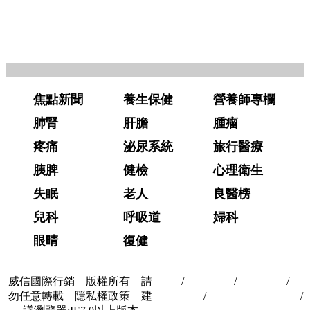
焦點新聞
養生保健
營養師專欄
肺腎
肝膽
腫瘤
疼痛
泌尿系統
旅行醫療
胰脾
健檢
心理衛生
失眠
老人
良醫榜
兒科
呼吸道
婦科
眼晴
復健
威信國際行銷 版權所有 請
首頁
/
關於我們
/
聯絡我們
/
隱
勿任意轉載 隱私權政策 建
私權政策
/
著作權與轉載授權
/