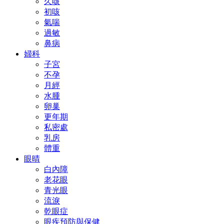
久咳
初咳
氣喘
過敏
鼻病
婦科
子宮
不孕
月經
水腫
卵巢
更年期
私密處
乳房
體重
眼晴
白內障
老花眼
青光眼
流淚
乾眼症
眼疾預防與保健