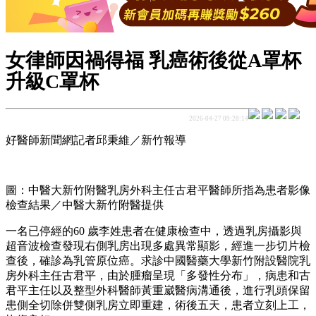
女律師因禍得福 乳癌術後從A罩杯
升級C罩杯
2026-04-27 09:28:14
好醫師新聞網記者邱秉維／新竹報導
圖：中醫大新竹附醫乳房外科主任古君平醫師所指為患者影像
檢查結果／中醫大新竹附醫提供
一名已停經的60 歲李姓患者在健康檢查中，透過乳房攝影與
超音波檢查發現右側乳房出現多處異常顯影，經進一步切片檢
查後，確診為乳管原位癌。求診中國醫藥大學新竹附設醫院乳
房外科主任古君平，由於腫瘤呈現「多發性分布」，病患和古
君平主任以及整型外科醫師黃重崴醫病溝通後，進行乳頭保留
患側全切除併雙側乳房立即重建，術後五天，患者立刻上工，