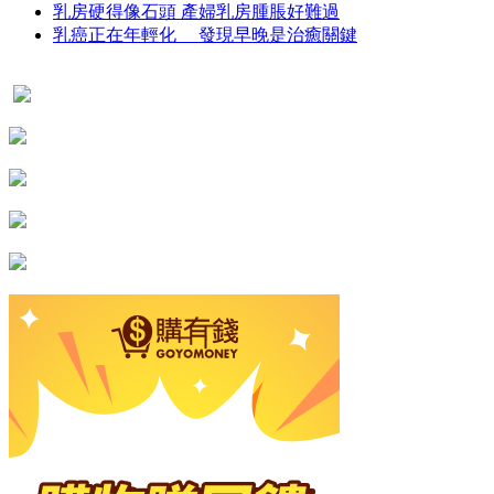
乳房硬得像石頭 產婦乳房腫脹好難過
乳癌正在年輕化 發現早晚是治癒關鍵