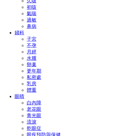
久咳
初咳
氣喘
過敏
鼻病
婦科
子宮
不孕
月經
水腫
卵巢
更年期
私密處
乳房
體重
眼晴
白內障
老花眼
青光眼
流淚
乾眼症
眼疾預防與保健