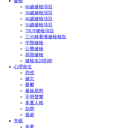
健檢
60歲健檢項目
30歲健檢項目
40歲健檢項目
50歲健檢項目
70UP健檢項目
三分鐘看懂健檢報告
中階健檢
公費健檢
高階健檢
健檢名詞剖析
心理衛生
恐慌
健忘
憂鬱
暴燥易怒
不明聲響
多重人格
自閉
孤僻
失眠
多夢