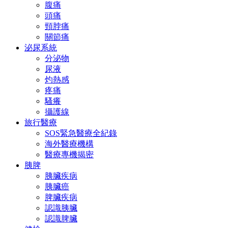
腹痛
頭痛
頸脖痛
關節痛
泌尿系統
分泌物
尿液
灼熱感
疼痛
騷癢
攝護線
旅行醫療
SOS緊急醫療全紀錄
海外醫療機構
醫療專機揭密
胰脾
胰臟疾病
胰臟癌
脾臟疾病
認識胰臟
認識脾臟