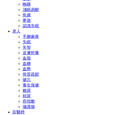
晚睡
淺眠易醒
焦慮
夢遊
認識失眠
老人
手腳麻痺
失眠
失智
皮膚乾癢
血脂
血糖
血壓
骨質疏鬆
健忘
養生保健
糖尿
頻尿
癌指數
攝護腺
良醫榜