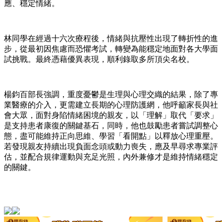
應、穩定情緒。
林同學在經過十六次療程後，情緒與抗壓性出現了轉折性的進
步，從最初因焦慮而恐懼考試，轉變為能穩定地面對各大學面
試挑戰。最終憑藉優異表現，順利錄取多所頂尖名校。
楊鈞百部長強調，重度憂鬱是生理與心理交織的結果，除了專
業醫療的介入，更需建立長期的心理防護網，他呼籲家長與社
會大眾，面對身陷情緒困境的親友，以「理解」取代「要求」
是支持患者康復的關鍵基石，同時，他也鼓勵患者嘗試調整心
態，盡可能維持正向思維、學習「看開點」以釋放心理重壓。
若發現親友持續出現負面念頭或動力喪失，應及早尋求專業評
估，並配合規律運動與充足光照，內外兼修才是維持情緒穩定
的關鍵。