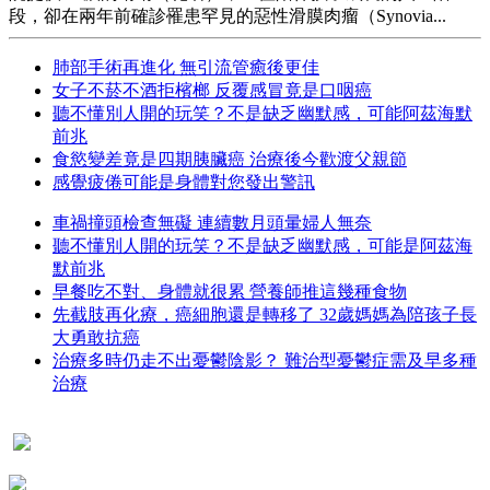
段，卻在兩年前確診罹患罕見的惡性滑膜肉瘤（Synovia...
肺部手術再進化 無引流管癒後更佳
女子不菸不酒拒檳榔 反覆感冒竟是口咽癌
聽不懂別人開的玩笑？不是缺乏幽默感，可能阿茲海默
前兆
食慾變差竟是四期胰臟癌 治療後今歡渡父親節
感覺疲倦可能是身體對您發出警訊
車禍撞頭檢查無礙 連續數月頭暈婦人無奈
聽不懂別人開的玩笑？不是缺乏幽默感，可能是阿茲海
默前兆
早餐吃不對、身體就很累 營養師推這幾種食物
先截肢再化療，癌細胞還是轉移了 32歲媽媽為陪孩子長
大勇敢抗癌
治療多時仍走不出憂鬱陰影？ 難治型憂鬱症需及早多種
治療