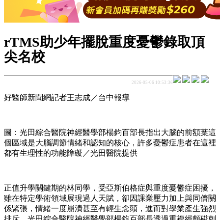
rTMS助少年擺脫重度憂鬱錄取頂
尖名校
2026-05-06 10:53:36
好醫師新聞網記者王志成／台中報導
圖：光田綜合醫院神經醫學部楊鈞百部長指出大腦的前額葉這
個區域是大腦調節情緒和認知的核心，許多憂鬱症患者在這裡
都有生理性的功能障礙／光田醫院提供
正值升學關鍵期的林同學，受亞斯伯格症與重度憂鬱症困擾，
雖在特定學術領域展現過人天賦，卻因課業壓力加上與同儕關
係緊張，情緒一度崩潰甚至有輕生念頭，進而對學業產生強烈
排斥。光田綜合醫院神經醫學部楊鈞百部長透過重複經顱磁刺