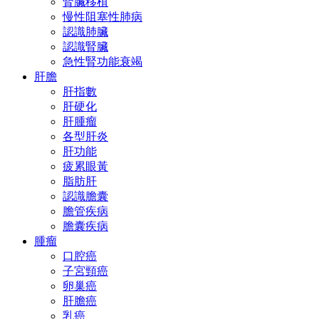
腎臟移植
慢性阻塞性肺病
認識肺臟
認識腎臟
急性腎功能衰竭
肝膽
肝指數
肝硬化
肝腫瘤
各型肝炎
肝功能
疲累眼黃
脂肪肝
認識膽囊
膽管疾病
膽囊疾病
腫瘤
口腔癌
子宮頸癌
卵巢癌
肝膽癌
乳癌