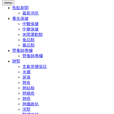
menu
焦點新聞
最新消息
養生保健
中醫保健
中藥保健
休閒運動類
食品類
藥品類
營養師專欄
營養師專欄
肺腎
支氣管擴張症
水腫
尿液
肺炎
肺結核
肺腺癌
肺癌
肺纖維化
洗腎