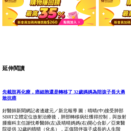
延伸閱讀
先截肢再化療，癌細胞還是轉移了 32歲媽媽為陪孩子長大勇
敢抗癌
好醫師新聞網記者邊建元／新北報導 圖：晴晴(中)接受肺部
SBRT立體定位放射治療後，肺部轉移病灶獲得控制，與放射
腫瘤科主任謝忱希醫師(左)及晴晴媽媽(右)開心合影／亞東醫
院提供 32歲的晴晴（化名），正值陪伴孩子成長的人生階