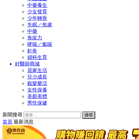
中藥養生
少女發育
少年轉骨
失眠／焦慮
中藥
免疫力
哮喘／氣喘
針灸
婦科生育
好醫師商城
居家生活
兒少成長
銀髮樂活
女性保養
美顏美體
男性保健
新聞搜尋
首頁
最新消息