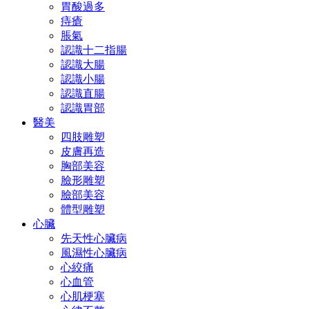
胃酸過多
痔瘡
脹氣
認識十二指腸
認識大腸
認識小腸
認識直腸
認識胃部
醫美
四肢雕塑
皮膚再造
胸部美容
臉形雕塑
臉部美容
體型雕塑
心臟
先天性心臟病
風濕性心臟病
心絞痛
心血管
心肌梗塞