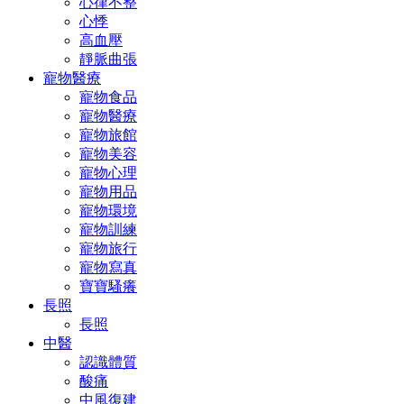
心律不整
心悸
高血壓
靜脈曲張
寵物醫療
寵物食品
寵物醫療
寵物旅館
寵物美容
寵物心理
寵物用品
寵物環境
寵物訓練
寵物旅行
寵物寫真
寶寶騷癢
長照
長照
中醫
認識體質
酸痛
中風復建