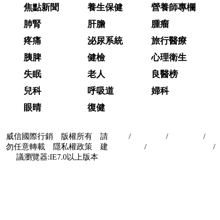
焦點新聞
養生保健
營養師專欄
肺腎
肝膽
腫瘤
疼痛
泌尿系統
旅行醫療
胰脾
健檢
心理衛生
失眠
老人
良醫榜
兒科
呼吸道
婦科
眼晴
復健
威信國際行銷 版權所有 請
首頁
/
關於我們
/
聯絡我們
/
隱
勿任意轉載 隱私權政策 建
私權政策
/
著作權與轉載授權
/
議瀏覽器:IE7.0以上版本
合作夥伴