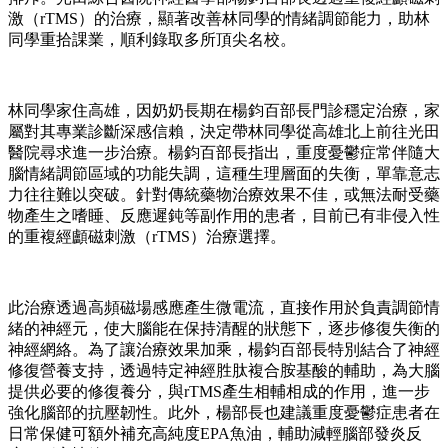
激（rTMS）的治療，顯著改善林同學的情緒調節能力，助林
同學重拾課業，順利錄取多所頂尖名校。
林同學家住高雄，因奶奶長期在楊鈞百部長門診穩定治療，家
屬對其專業診斷深感信賴，決定帶林同學從高雄北上前往光田
醫院尋求進一步治療。楊鈞百部長指出，重度憂鬱症常伴隨大
腦情緒調節區域的功能失調，這種生理層面的失衡，單靠意志
力往往難以突破。針對傳統藥物治療效果不佳，或無法耐受藥
物產生之嗜睡、反應遲鈍等副作用的患者，目前已有非侵入性
的重複經顱磁刺激（rTMS）治療選擇。
此治療透過高頻磁場感應產生微電流，直接作用於負責調節情
緒的神經元，使大腦能在保持清醒的狀態下，逐步修復失衡的
神經網絡。為了讓治療效果加乘，楊鈞百部長特別結合了神經
修復營養支持，透過特定神經胜肽複合胺基酸的輔助，為大腦
提供必要的修復養分，與rTMS產生相輔相成的作用，進一步
強化腦部的抗壓韌性。此外，楊部長也建議重度憂鬱症患者在
日常保健可額外補充高純度EPA魚油，輔助減輕腦部發炎反