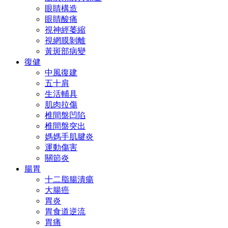
眼睛構造
眼睛酸痛
視神經萎縮
視網膜剝離
黃斑部病變
復健
中風復建
五十肩
生活輔具
肌肉拉傷
椎間盤凹陷
椎間盤突出
媽媽手肌腱炎
運動傷害
關節炎
腸胃
十二脂腸潰瘍
大腸癌
胃炎
胃食道逆流
胃痛