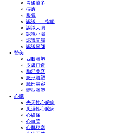
胃酸過多
痔瘡
脹氣
認識十二指腸
認識大腸
認識小腸
認識直腸
認識胃部
醫美
四肢雕塑
皮膚再造
胸部美容
臉形雕塑
臉部美容
體型雕塑
心臟
先天性心臟病
風濕性心臟病
心絞痛
心血管
心肌梗塞