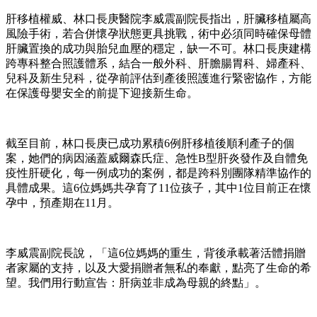
肝移植權威、林口長庚醫院李威震副院長指出，肝臟移植屬高
風險手術，若合併懷孕狀態更具挑戰，術中必須同時確保母體
肝臟置換的成功與胎兒血壓的穩定，缺一不可。林口長庚建構
跨專科整合照護體系，結合一般外科、肝膽腸胃科、婦產科、
兒科及新生兒科，從孕前評估到產後照護進行緊密協作，方能
在保護母嬰安全的前提下迎接新生命。
截至目前，林口長庚已成功累積6例肝移植後順利產子的個
案，她們的病因涵蓋威爾森氏症、急性B型肝炎發作及自體免
疫性肝硬化，每一例成功的案例，都是跨科別團隊精準協作的
具體成果。這6位媽媽共孕育了11位孩子，其中1位目前正在懷
孕中，預產期在11月。
李威震副院長說，「這6位媽媽的重生，背後承載著活體捐贈
者家屬的支持，以及大愛捐贈者無私的奉獻，點亮了生命的希
望。我們用行動宣告：肝病並非成為母親的終點」。