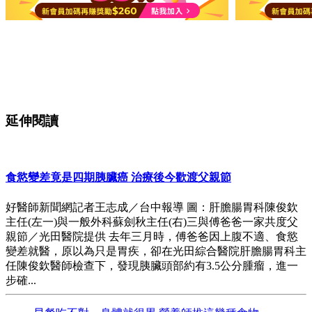
延伸閱讀
食慾變差竟是四期胰臟癌 治療後今歡渡父親節
好醫師新聞網記者王志成／台中報導 圖：肝膽腸胃科陳俊欽
主任(左一)與一般外科蘇劍秋主任(右)三與傅爸爸一家共度父
親節／光田醫院提供 去年三月時，傅爸爸因上腹不適、食慾
變差就醫，原以為只是胃疾，卻在光田綜合醫院肝膽腸胃科主
任陳俊欽醫師檢查下，發現胰臟頭部約有3.5公分腫瘤，進一
步確...