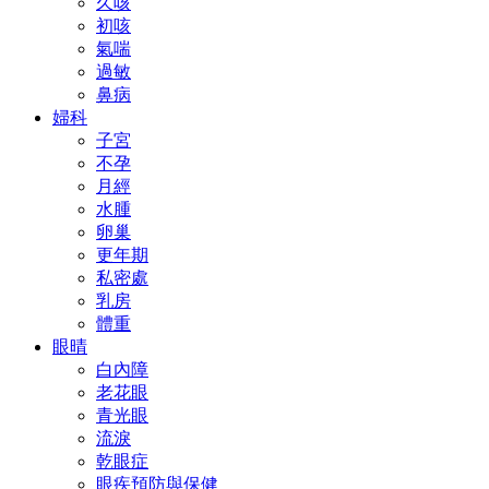
久咳
初咳
氣喘
過敏
鼻病
婦科
子宮
不孕
月經
水腫
卵巢
更年期
私密處
乳房
體重
眼晴
白內障
老花眼
青光眼
流淚
乾眼症
眼疾預防與保健