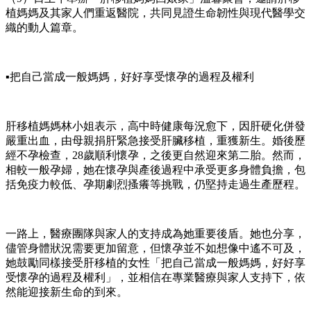
植媽媽及其家人們重返醫院，共同見證生命韌性與現代醫學交
織的動人篇章。
▪️把自己當成一般媽媽，好好享受懷孕的過程及權利
肝移植媽媽林小姐表示，高中時健康每況愈下，因肝硬化併發
嚴重出血，由母親捐肝緊急接受肝臟移植，重獲新生。婚後歷
經不孕檢查，28歲順利懷孕，之後更自然迎來第二胎。然而，
相較一般孕婦，她在懷孕與產後過程中承受更多身體負擔，包
括免疫力較低、孕期劇烈搔癢等挑戰，仍堅持走過生產歷程。
一路上，醫療團隊與家人的支持成為她重要後盾。她也分享，
儘管身體狀況需要更加留意，但懷孕並不如想像中遙不可及，
她鼓勵同樣接受肝移植的女性「把自己當成一般媽媽，好好享
受懷孕的過程及權利」，並相信在專業醫療與家人支持下，依
然能迎接新生命的到來。