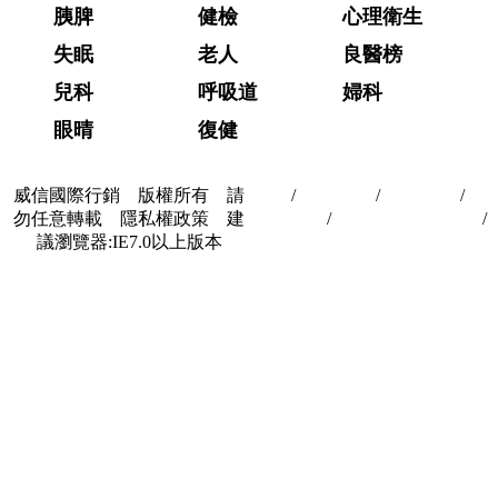
胰脾
健檢
心理衛生
失眠
老人
良醫榜
兒科
呼吸道
婦科
眼晴
復健
威信國際行銷 版權所有 請
首頁
/
關於我們
/
聯絡我們
/
隱
勿任意轉載 隱私權政策 建
私權政策
/
著作權與轉載授權
/
議瀏覽器:IE7.0以上版本
合作夥伴