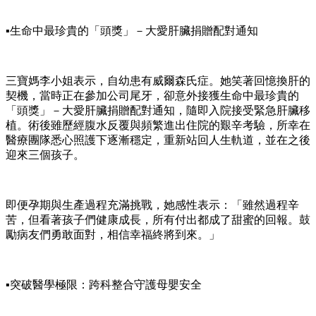
▪️生命中最珍貴的「頭獎」－大愛肝臟捐贈配對通知
三寶媽李小姐表示，自幼患有威爾森氏症。她笑著回憶換肝的
契機，當時正在參加公司尾牙，卻意外接獲生命中最珍貴的
「頭獎」－大愛肝臟捐贈配對通知，隨即入院接受緊急肝臟移
植。術後雖歷經腹水反覆與頻繁進出住院的艱辛考驗，所幸在
醫療團隊悉心照護下逐漸穩定，重新站回人生軌道，並在之後
迎來三個孩子。
即便孕期與生產過程充滿挑戰，她感性表示：「雖然過程辛
苦，但看著孩子們健康成長，所有付出都成了甜蜜的回報。鼓
勵病友們勇敢面對，相信幸福終將到來。」
▪️突破醫學極限：跨科整合守護母嬰安全