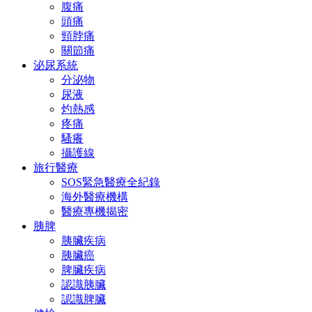
腹痛
頭痛
頸脖痛
關節痛
泌尿系統
分泌物
尿液
灼熱感
疼痛
騷癢
攝護線
旅行醫療
SOS緊急醫療全紀錄
海外醫療機構
醫療專機揭密
胰脾
胰臟疾病
胰臟癌
脾臟疾病
認識胰臟
認識脾臟