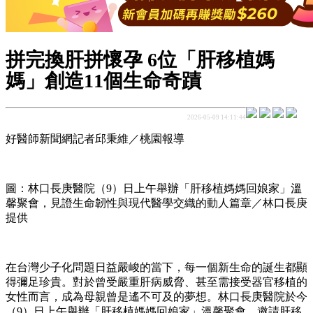
拼完換肝拼懷孕 6位「肝移植媽
媽」創造11個生命奇蹟
2026-05-09 14:11:44
好醫師新聞網記者邱秉維／桃園報導
圖：林口長庚醫院（9）日上午舉辦「肝移植媽媽回娘家」溫
馨聚會，見證生命韌性與現代醫學交織的動人篇章／林口長庚
提供
在台灣少子化問題日益嚴峻的當下，每一個新生命的誕生都顯
得彌足珍貴。對於曾受嚴重肝病威脅、甚至需接受器官移植的
女性而言，成為母親曾是遙不可及的夢想。林口長庚醫院於今
（9）日上午舉辦「肝移植媽媽回娘家」溫馨聚會，邀請肝移