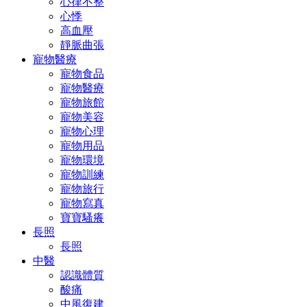
心律不整
心悸
高血壓
靜脈曲張
寵物醫療
寵物食品
寵物醫療
寵物旅館
寵物美容
寵物心理
寵物用品
寵物環境
寵物訓練
寵物旅行
寵物寫真
寶寶騷癢
長照
長照
中醫
認識體質
酸痛
中風復建