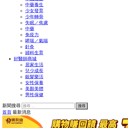
中藥養生
少女發育
少年轉骨
失眠／焦慮
中藥
免疫力
哮喘／氣喘
針灸
婦科生育
好醫師商城
居家生活
兒少成長
銀髮樂活
女性保養
美顏美體
男性保健
新聞搜尋
首頁
最新消息