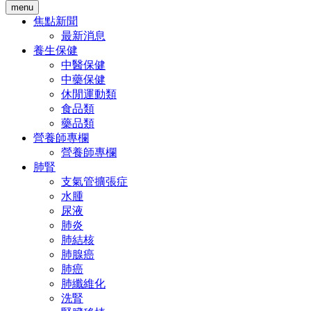
menu
焦點新聞
最新消息
養生保健
中醫保健
中藥保健
休閒運動類
食品類
藥品類
營養師專欄
營養師專欄
肺腎
支氣管擴張症
水腫
尿液
肺炎
肺結核
肺腺癌
肺癌
肺纖維化
洗腎