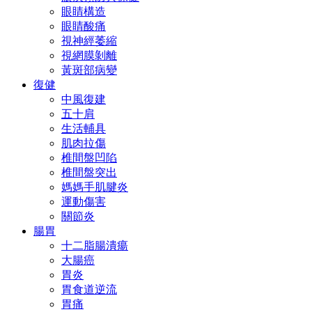
眼睛構造
眼睛酸痛
視神經萎縮
視網膜剝離
黃斑部病變
復健
中風復建
五十肩
生活輔具
肌肉拉傷
椎間盤凹陷
椎間盤突出
媽媽手肌腱炎
運動傷害
關節炎
腸胃
十二脂腸潰瘍
大腸癌
胃炎
胃食道逆流
胃痛