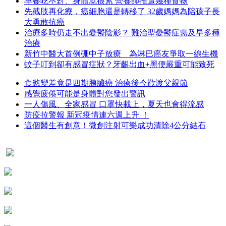
早餐吃不對、身體就很累 營養師推這幾種食物
先截肢再化療，癌細胞還是轉移了 32歲媽媽為陪孩子長
大勇敢抗癌
治療多時仍走不出憂鬱陰影？ 難治型憂鬱症需及早多種
治療
新竹中醫大首例硼中子放療 為淋巴癌友爭取一線生機
蚊子叮到卻有感冒症狀？牙齦出血+黑便嚴重可能致死
食慾變差竟是四期胰臟癌 治療後今歡渡父親節
感覺疲倦可能是身體對您發出警訊
一人傷風、全家感冒 口罩快載上，夏天也會得流感
防疫拉警報 新冠疫情連六週上升 ！
這個醫生有創意！微創注射可樂成功清除4公分結石