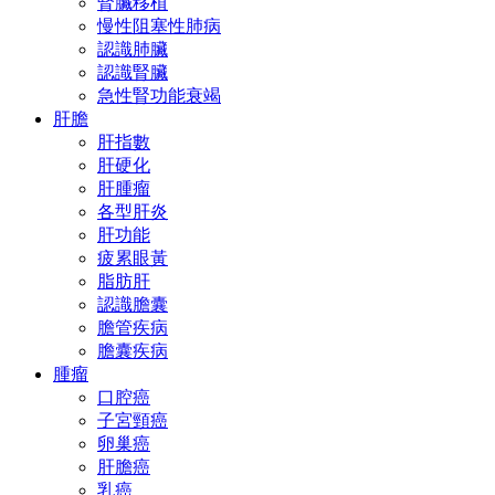
腎臟移植
慢性阻塞性肺病
認識肺臟
認識腎臟
急性腎功能衰竭
肝膽
肝指數
肝硬化
肝腫瘤
各型肝炎
肝功能
疲累眼黃
脂肪肝
認識膽囊
膽管疾病
膽囊疾病
腫瘤
口腔癌
子宮頸癌
卵巢癌
肝膽癌
乳癌