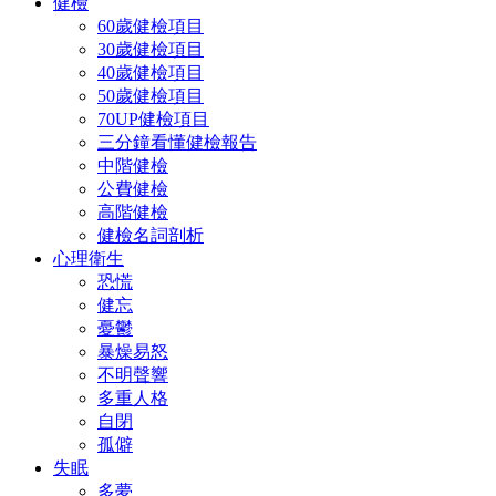
健檢
60歲健檢項目
30歲健檢項目
40歲健檢項目
50歲健檢項目
70UP健檢項目
三分鐘看懂健檢報告
中階健檢
公費健檢
高階健檢
健檢名詞剖析
心理衛生
恐慌
健忘
憂鬱
暴燥易怒
不明聲響
多重人格
自閉
孤僻
失眠
多夢