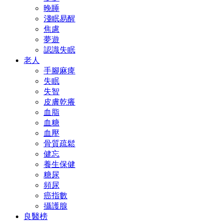
晚睡
淺眠易醒
焦慮
夢遊
認識失眠
老人
手腳麻痺
失眠
失智
皮膚乾癢
血脂
血糖
血壓
骨質疏鬆
健忘
養生保健
糖尿
頻尿
癌指數
攝護腺
良醫榜