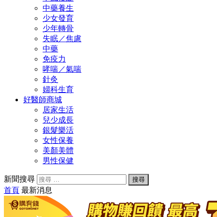
中藥養生
少女發育
少年轉骨
失眠／焦慮
中藥
免疫力
哮喘／氣喘
針灸
婦科生育
好醫師商城
居家生活
兒少成長
銀髮樂活
女性保養
美顏美體
男性保健
新聞搜尋
首頁
最新消息