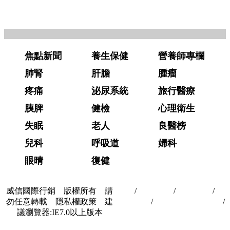
焦點新聞
養生保健
營養師專欄
肺腎
肝膽
腫瘤
疼痛
泌尿系統
旅行醫療
胰脾
健檢
心理衛生
失眠
老人
良醫榜
兒科
呼吸道
婦科
眼晴
復健
威信國際行銷 版權所有 請
首頁
/
關於我們
/
聯絡我們
/
隱
勿任意轉載 隱私權政策 建
私權政策
/
著作權與轉載授權
/
議瀏覽器:IE7.0以上版本
合作夥伴