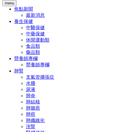
menu
焦點新聞
最新消息
養生保健
中醫保健
中藥保健
休閒運動類
食品類
藥品類
營養師專欄
營養師專欄
肺腎
支氣管擴張症
水腫
尿液
肺炎
肺結核
肺腺癌
肺癌
肺纖維化
洗腎