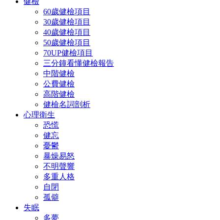
健檢
60歲健檢項目
30歲健檢項目
40歲健檢項目
50歲健檢項目
70UP健檢項目
三分鐘看懂健檢報告
中階健檢
公費健檢
高階健檢
健檢名詞剖析
心理衛生
恐慌
健忘
憂鬱
暴燥易怒
不明聲響
多重人格
自閉
孤僻
失眠
多夢