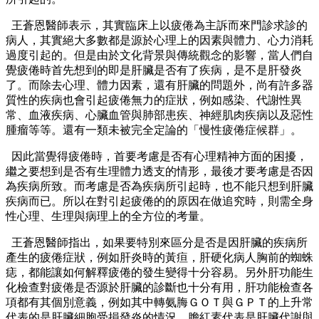
王蒼恩醫師表示，其實臨床上以疲倦為主訴而來門診求診的
病人，其實絕大多數都是源於心理上的因素與體力、心力消耗
過度引起的。但是由於文化背景與傳統觀念的影響，當人們自
覺疲倦時首先想到的即是肝臟是否有了疾病，是不是肝發炎
了。而除去心理、體力因素，還有肝臟的問題外，尚有許多器
質性的疾病也會引起疲倦無力的症狀，例如感染、代謝性異
常、血液疾病、心臟血管與肺部患疾、神經肌肉疾病以及惡性
腫瘤等等。還有一類未被完全定論的「慢性疲倦症候群」。
因此當覺得疲倦時，首要考慮是否有心理精神方面的困擾，
繼之要想到是否有生理體力透支的情形，最後才要考慮是否因
為疾病所致。而考慮是否為疾病所引起時，也不能只想到肝臟
疾病而已。所以在對引起疲倦的的原因在做追究時，則需全身
性心理、生理與病理上的全方位的考量。
王蒼恩醫師指出，如果要特別來區分是否是因肝臟的疾病所
產生的疲倦症狀，例如肝炎時的黃疸，肝硬化病人胸前的蜘蛛
痣，都能讓如何解釋疲倦的發生變得十分容易。另外肝功能生
化檢查對疲倦是否源於肝臟的診斷也十分有用，肝功能檢查各
項都有其個別意義，例如其中轉氨脢ＧＯＴ與ＧＰＴ的上升常
代表的是肝臟細胞受損發炎的情況，膽紅素代表是肝臟代謝與