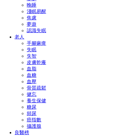
晚睡
淺眠易醒
焦慮
夢遊
認識失眠
老人
手腳麻痺
失眠
失智
皮膚乾癢
血脂
血糖
血壓
骨質疏鬆
健忘
養生保健
糖尿
頻尿
癌指數
攝護腺
良醫榜