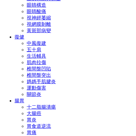
眼睛構造
眼睛酸痛
視神經萎縮
視網膜剝離
黃斑部病變
復健
中風復建
五十肩
生活輔具
肌肉拉傷
椎間盤凹陷
椎間盤突出
媽媽手肌腱炎
運動傷害
關節炎
腸胃
十二脂腸潰瘍
大腸癌
胃炎
胃食道逆流
胃痛