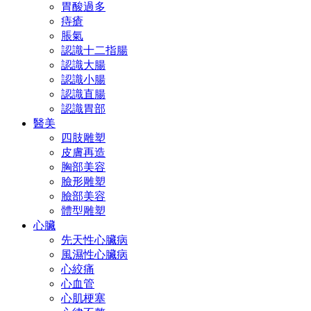
胃酸過多
痔瘡
脹氣
認識十二指腸
認識大腸
認識小腸
認識直腸
認識胃部
醫美
四肢雕塑
皮膚再造
胸部美容
臉形雕塑
臉部美容
體型雕塑
心臟
先天性心臟病
風濕性心臟病
心絞痛
心血管
心肌梗塞