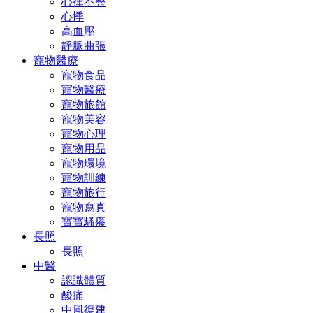
心律不整
心悸
高血壓
靜脈曲張
寵物醫療
寵物食品
寵物醫療
寵物旅館
寵物美容
寵物心理
寵物用品
寵物環境
寵物訓練
寵物旅行
寵物寫真
寶寶騷癢
長照
長照
中醫
認識體質
酸痛
中風復建