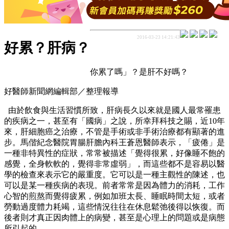
2016-03-23 14:21:43
好累？肝病？
你累了嗎」？是肝不好嗎？
好醫師新聞網編輯部／整理報導
由於飲食與生活習慣所致，肝病長久以來就是國人最常罹患
的疾病之一，甚至有「國病」之說，所幸拜科技之賜，近10年
來，肝細胞癌之治療，不管是手術或非手術治療都有顯著的進
步。馬偕紀念醫院胃腸肝膽內科王蒼恩醫師表示，
「疲倦」是
一種非特異性的症狀，常常被描述「覺得很累，好像睡不飽的
感覺，全身軟軟的，覺得非常虛弱」，而這些都不是容易以醫
學的檢查來表示它的嚴重度。它可以是一種主觀性的陳述，也
可以是某一種疾病的表現。前者常常是因為體力的消耗，工作
心智的煎熬而覺得疲累，例如加班太長、睡眠時間太短，或者
勞動過度體力耗竭，這些情況往往在休息鬆弛後得以恢復。而
後者則才真正因肉體上的病變，甚至是心理上的問題或是病態
所引起的。