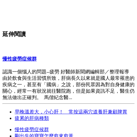
延伸閱讀
慢性疲勞症候群
認識一個惱人的問題--疲勞 好醫師新聞網編輯部／整理報導
由於飲食與生活習慣所致，肝病長久以來就是國人最常罹患的
疾病之一，甚至有「國病」之說，部份民眾因為對自身健康的
關心，經常一有狀況就往醫院跑，但是如果資訊不足，醫生仍
無法做出正確判。 馬偕紀念醫...
早晚溫差大，小心肝！ 常按這兩穴道養肝兼顧脾胃
疲累的肝病種類
慢性疲勞症候群
剛出生的寶寶怎麼愈來愈黃