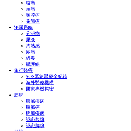
腹痛
頭痛
頸脖痛
關節痛
泌尿系統
分泌物
尿液
灼熱感
疼痛
騷癢
攝護線
旅行醫療
SOS緊急醫療全紀錄
海外醫療機構
醫療專機揭密
胰脾
胰臟疾病
胰臟癌
脾臟疾病
認識胰臟
認識脾臟