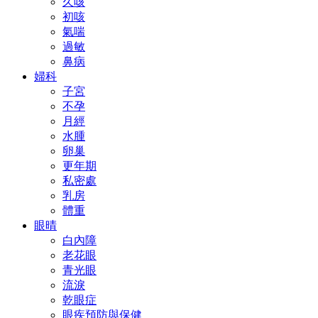
久咳
初咳
氣喘
過敏
鼻病
婦科
子宮
不孕
月經
水腫
卵巢
更年期
私密處
乳房
體重
眼晴
白內障
老花眼
青光眼
流淚
乾眼症
眼疾預防與保健