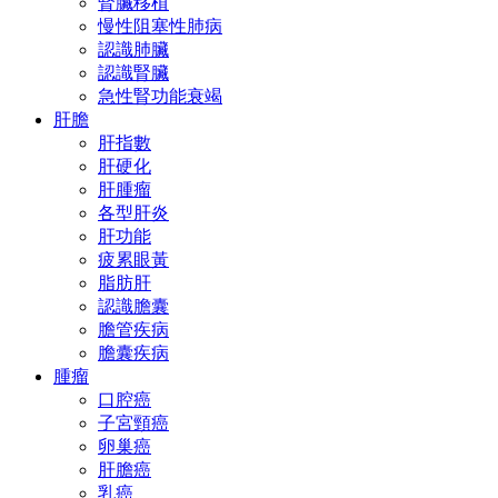
腎臟移植
慢性阻塞性肺病
認識肺臟
認識腎臟
急性腎功能衰竭
肝膽
肝指數
肝硬化
肝腫瘤
各型肝炎
肝功能
疲累眼黃
脂肪肝
認識膽囊
膽管疾病
膽囊疾病
腫瘤
口腔癌
子宮頸癌
卵巢癌
肝膽癌
乳癌