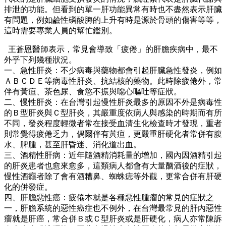
排泄的功能。但看到的單一肝功能異常有時也不盡然表示肝臟
有問題，例如鹼性磷酸脢的上升有時是源於骨頭的傷害等等，
這時需要專業人員的幫忙鑑別。
王蒼恩醫師表示，常見會導致「疲倦」的肝膽疾病中，最不
外乎下列幾種狀況。
一、急性肝炎：不少病毒與藥物都會引起肝臟急性發炎，例如
ＡＢＣＤＥ等病毒性肝炎、抗結核的藥物。此時除疲倦外，常
伴有黃疸、茶色尿、食慾不振與噁心嘔吐等症狀。
二、慢性肝炎：在台灣引起慢性肝炎最多的原因不外是病毒性
的Ｂ型肝炎與Ｃ型肝炎，其嚴重度依病人與感染的時期而有所
不同，發炎程度輕微者常在接受血清生化檢查時才發現，重者
則常覺得疲倦乏力，偶爾伴有黃疸，更嚴重肝硬化者常併有腹
水、脾腫，甚至肝昏迷、消化道出血。
三、酒精性肝病：近年隨酒精消耗量的增加，國內因酒精引起
的肝炎患者也愈來愈多，這類病人都會有大量酗酒後的症狀，
慢性酒癮者除了會有酒糟鼻、蜘蛛痣等外觀，更常合併有肝硬
化的併發症。
四、肝膽惡性癌：疲倦本就是各種惡性腫瘤的常見的症狀之
一，肝膽系統的惡性癌症也不例外，在台灣最常見的肝內惡性
瘤就是肝癌，常合併Ｂ或Ｃ型肝炎或是肝硬化，病人亦常陳訴