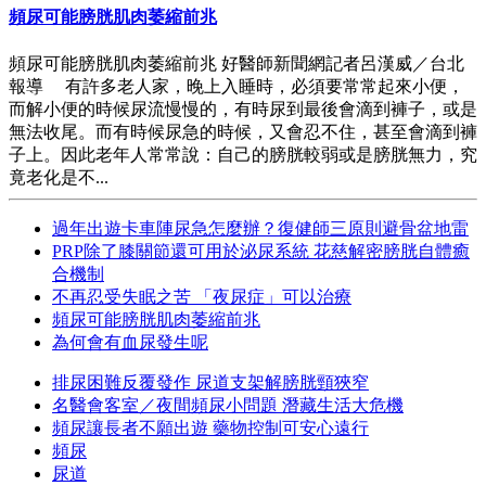
頻尿可能膀胱肌肉萎縮前兆
頻尿可能膀胱肌肉萎縮前兆 好醫師新聞網記者呂漢威／台北
報導 有許多老人家，晚上入睡時，必須要常常起來小便，
而解小便的時候尿流慢慢的，有時尿到最後會滴到褲子，或是
無法收尾。而有時候尿急的時候，又會忍不住，甚至會滴到褲
子上。因此老年人常常說：自己的膀胱較弱或是膀胱無力，究
竟老化是不...
過年出遊卡車陣尿急怎麼辦？復健師三原則避骨盆地雷
PRP除了膝關節還可用於泌尿系統 花慈解密膀胱自體癒
合機制
不再忍受失眠之苦 「夜尿症」可以治療
頻尿可能膀胱肌肉萎縮前兆
為何會有血尿發生呢
排尿困難反覆發作 尿道支架解膀胱頸狹窄
名醫會客室／夜間頻尿小問題 潛藏生活大危機
頻尿讓長者不願出遊 藥物控制可安心遠行
頻尿
尿道