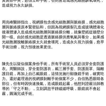
黃斑部中央，必須立即手術，否則會造成感光細胞缺氧壞死，
造成視力永久缺損。
周兆峰醫師指出，視網膜包含感光細胞層與脈絡膜，感光細胞
層與脈絡膜原本緊密貼和，但因為視網膜裂孔造成玻璃體液化
後液體滲入造成感光細胞層與脈絡膜分離，就像壁紙從牆壁分
開一樣。由於感光細胞是透過脈絡膜供應氧氣與養分，如果感
光細胞層脫離脈絡膜太久就會壞死，造成永久視力損傷，愈早
手術治療，視力預後效果更佳。
陳先生以疑似個案身份手術，所有手術室人員必須穿全套防護
衣。周醫師說，穿全套防護衣，戴三層手套、防護面罩、隔離
護目鏡，再加上自己戴眼鏡，這情況施行顯微鏡手術，確實吃
力。還好處理過的視網膜剝離手術個案不少，自信熟悉眼睛各
部位，但有時因快速換氣，造成眼鏡起霧，他想到證嚴法師教
導的「守之不動」，立刻調息平靜緩緩呼吸，眼鏡就不會起
霧，圓滿完成手術。