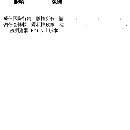
眼晴
復健
威信國際行銷 版權所有 請
首頁
/
關於我們
/
聯絡我們
/
隱
勿任意轉載 隱私權政策 建
私權政策
/
著作權與轉載授權
/
議瀏覽器:IE7.0以上版本
合作夥伴