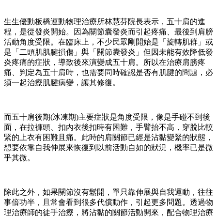
生生優動板橋運動物理治療所林慧芬院長表示，五十肩的進
程，是從發炎開始。因為關節囊發炎而引起疼痛、最後到肩膀
活動角度受限。在臨床上，不少民眾剛開始是「旋轉肌群」或
是「二頭肌肌腱損傷」與「關節囊發炎」但因未能有效降低發
炎疼痛的症狀，導致後來演變成五十肩。所以在治療肩膀疼
痛、判定為五十肩時，也需要同時確認是否有肌腱的問題，必
須一起治療肌腱病變，讓其修復。
而五十肩後期(冰凍期)主要症狀是角度受限，像是手碰不到後
面，在拉褲頭、扣內衣後扣時有困難，手臂抬不高，穿脫比較
緊的上衣有困難且痛。此時的肩關節已經是沾黏變緊的狀態，
想要依靠自我伸展來恢復到以前活動自如的狀況，機率已是微
乎其微。
除此之外，如果關節沒有鬆開，單只靠伸展與自我運動，往往
事倍功半，且常會看到很多代償動作，引起更多問題。透過物
理治療師的徒手治療，將沾黏的關節活動開來，配合物理治療