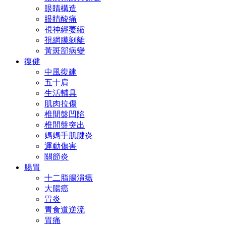
眼睛構造
眼睛酸痛
視神經萎縮
視網膜剝離
黃斑部病變
復健
中風復建
五十肩
生活輔具
肌肉拉傷
椎間盤凹陷
椎間盤突出
媽媽手肌腱炎
運動傷害
關節炎
腸胃
十二脂腸潰瘍
大腸癌
胃炎
胃食道逆流
胃痛