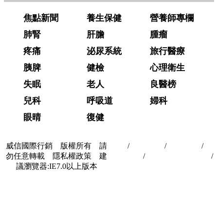
焦點新聞
養生保健
營養師專欄
肺腎
肝膽
腫瘤
疼痛
泌尿系統
旅行醫療
胰脾
健檢
心理衛生
失眠
老人
良醫榜
兒科
呼吸道
婦科
眼晴
復健
威信國際行銷 版權所有 請
首頁
/
關於我們
/
聯絡我們
/
隱
勿任意轉載 隱私權政策 建
私權政策
/
著作權與轉載授權
/
議瀏覽器:IE7.0以上版本
合作夥伴