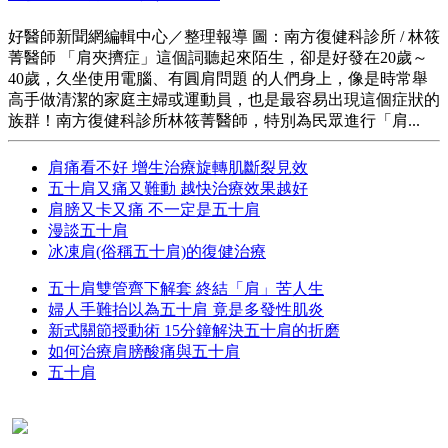
好醫師新聞網編輯中心／整理報導 圖：南方復健科診所 / 林筱
菁醫師 「肩夾擠症」這個詞聽起來陌生，卻是好發在20歲～
40歲，久坐使用電腦、有圓肩問題 的人們身上，像是時常舉
高手做清潔的家庭主婦或運動員，也是最容易出現這個症狀的
族群！南方復健科診所林筱菁醫師，特別為民眾進行「肩...
肩痛看不好 增生治療旋轉肌斷裂見效
五十肩又痛又難動 越快治療效果越好
肩膀又卡又痛 不一定是五十肩
漫談五十肩
冰凍肩(俗稱五十肩)的復健治療
五十肩雙管齊下解套 終結「肩」苦人生
婦人手難抬以為五十肩 竟是多發性肌炎
新式關節授動術 15分鐘解決五十肩的折磨
如何治療肩膀酸痛與五十肩
五十肩