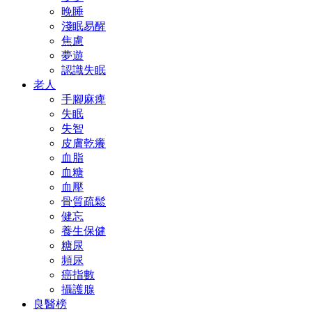
晚睡
淺眠易醒
焦慮
夢遊
認識失眠
老人
手腳麻痺
失眠
失智
皮膚乾癢
血脂
血糖
血壓
骨質疏鬆
健忘
養生保健
糖尿
頻尿
癌指數
攝護腺
良醫榜