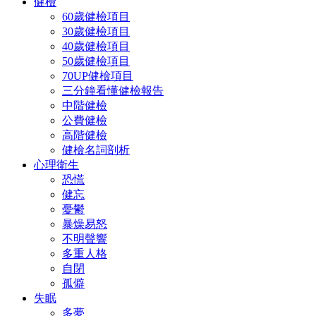
健檢
60歲健檢項目
30歲健檢項目
40歲健檢項目
50歲健檢項目
70UP健檢項目
三分鐘看懂健檢報告
中階健檢
公費健檢
高階健檢
健檢名詞剖析
心理衛生
恐慌
健忘
憂鬱
暴燥易怒
不明聲響
多重人格
自閉
孤僻
失眠
多夢