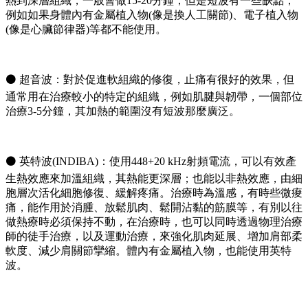
熱到深層組織，一般會做15-20分鐘，但是短波有一些缺點，
例如如果身體內有金屬植入物(像是換人工關節)、電子植入物
(像是心臟節律器)等都不能使用。
⚫ 超音波：對於促進軟組織的修復，止痛有很好的效果，但
通常用在治療較小的特定的組織，例如肌腱與韌帶，一個部位
治療3-5分鐘，其加熱的範圍沒有短波那麼廣泛。
⚫ 英特波(INDIBA)：使用448+20 kHz射頻電流，可以有效產
生熱效應來加溫組織，其熱能更深層；也能以非熱效應，由細
胞層次活化細胞修復、緩解疼痛。治療時為溫感，有時些微痠
痛，能作用於消腫、放鬆肌肉、鬆開沾黏的筋膜等，有別以往
做熱療時必須保持不動，在治療時，也可以同時透過物理治療
師的徒手治療，以及運動治療，來強化肌肉延展、增加肩部柔
軟度、減少肩關節攣縮。體內有金屬植入物，也能使用英特
波。