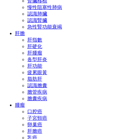
腎臟移植
慢性阻塞性肺病
認識肺臟
認識腎臟
急性腎功能衰竭
肝膽
肝指數
肝硬化
肝腫瘤
各型肝炎
肝功能
疲累眼黃
脂肪肝
認識膽囊
膽管疾病
膽囊疾病
腫瘤
口腔癌
子宮頸癌
卵巢癌
肝膽癌
乳癌