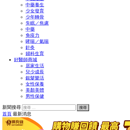
中藥養生
少女發育
少年轉骨
失眠／焦慮
中藥
免疫力
哮喘／氣喘
針灸
婦科生育
好醫師商城
居家生活
兒少成長
銀髮樂活
女性保養
美顏美體
男性保健
新聞搜尋
首頁
最新消息