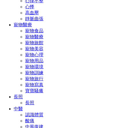
心律不整
心悸
高血壓
靜脈曲張
寵物醫療
寵物食品
寵物醫療
寵物旅館
寵物美容
寵物心理
寵物用品
寵物環境
寵物訓練
寵物旅行
寵物寫真
寶寶騷癢
長照
長照
中醫
認識體質
酸痛
中風復建