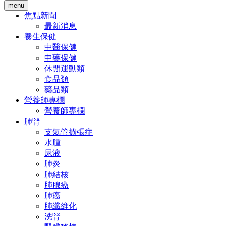
menu
焦點新聞
最新消息
養生保健
中醫保健
中藥保健
休閒運動類
食品類
藥品類
營養師專欄
營養師專欄
肺腎
支氣管擴張症
水腫
尿液
肺炎
肺結核
肺腺癌
肺癌
肺纖維化
洗腎