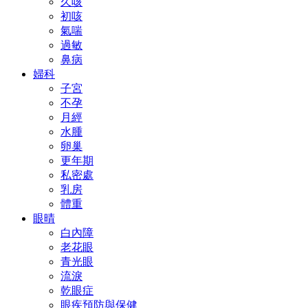
久咳
初咳
氣喘
過敏
鼻病
婦科
子宮
不孕
月經
水腫
卵巢
更年期
私密處
乳房
體重
眼晴
白內障
老花眼
青光眼
流淚
乾眼症
眼疾預防與保健