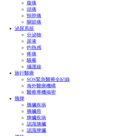
腹痛
頭痛
頸脖痛
關節痛
泌尿系統
分泌物
尿液
灼熱感
疼痛
騷癢
攝護線
旅行醫療
SOS緊急醫療全紀錄
海外醫療機構
醫療專機揭密
胰脾
胰臟疾病
胰臟癌
脾臟疾病
認識胰臟
認識脾臟