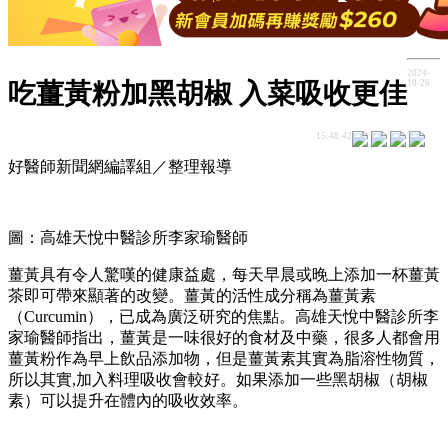
2024-
10-26
吃薑黃粉加黑胡椒 入菜吸收更佳
15:48:42
好醫師新聞網編譯組／整理報導
圖：高雄天悅中醫診所李家瑜醫師
薑黃具有令人驚嘆的健康益處，每天早晨或晚上添加一杯薑黃
茶即可帶來顯著的改變。薑黃的活性成分稱為薑黃素
（Curcumin），已成為廣泛研究的焦點。高雄天悅中醫診所李
家瑜醫師指出，薑黃是一味很好的食材及中藥，很多人都會用
薑黃粉作為早上飲品添加物，但是薑黃素其實為脂溶性物質，
所以其實,加入料理吸收會較好。如果添加一些黑胡椒（胡椒
素）可以提升在體內的吸收效率。