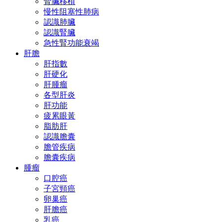
腎臟移植
慢性阻塞性肺病
認識肺臟
認識腎臟
急性腎功能衰竭
肝膽
肝指數
肝硬化
肝腫瘤
各型肝炎
肝功能
疲累眼黃
脂肪肝
認識膽囊
膽管疾病
膽囊疾病
腫瘤
口腔癌
子宮頸癌
卵巢癌
肝膽癌
乳癌