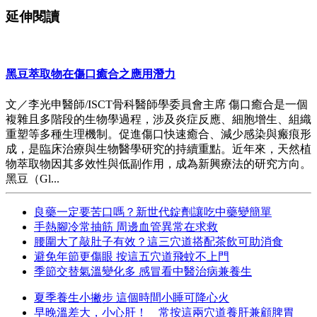
延伸閱讀
黑豆萃取物在傷口癒合之應用潛力
文／李光申醫師/ISCT骨科醫師學委員會主席 傷口癒合是一個
複雜且多階段的生物學過程，涉及炎症反應、細胞增生、組織
重塑等多種生理機制。促進傷口快速癒合、減少感染與瘢痕形
成，是臨床治療與生物醫學研究的持續重點。近年來，天然植
物萃取物因其多效性與低副作用，成為新興療法的研究方向。
黑豆（Gl...
良藥一定要苦口嗎？新世代錠劑讓吃中藥變簡單
手熱腳冷常抽筋 周邊血管異常在求救
腰圍大了敲肚子有效？這三穴道搭配茶飲可助消食
避免年節更傷眼 按這五穴道飛蚊不上門
季節交替氣溫變化多 感冒看中醫治病兼養生
夏季養生小撇步 這個時間小睡可降心火
早晚溫差大，小心肝！ 常按這兩穴道養肝兼顧脾胃