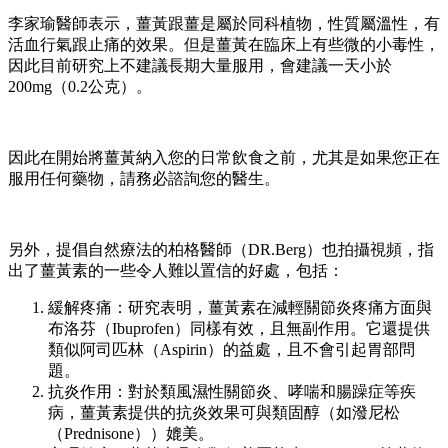
李家瑜醫師表示，薑黃跟薑是屬於同科植物，性質屬溫性，有
活血行氣跟止痛的效果。但是薑黃在臨床上有些微的小毒性，
因此目前研究上不建議長期大量服用，會建議一天小於
200mg（0.2公克）。
因此在開始將薑黃納入您的日常飲食之前，尤其是如果您正在
服用任何藥物，請務必諮詢您的醫生。
另外，提倡自然療法的柏格醫師（DR.Berg）也拍攝視頻，指
出了薑黃素的一些令人難以置信的好處，包括：
緩解疼痛：研究表明，薑黃素在減輕關節炎疼痛方面與
布洛芬（Ibuprofen）同樣有效，且無副作用。它還提供
類似阿司匹林（Aspirin）的益處，且不會引起胃部問
題。
抗炎作用：對於類風濕性關節炎、哮喘和腸躁症等疾
病，薑黃素提供的抗炎效果可與類固醇（如潑尼松
（Prednisone））媲美。