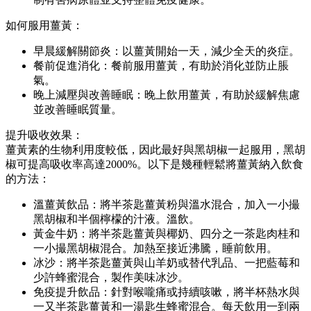
如何服用薑黃：
早晨緩解關節炎：以薑黃開始一天，減少全天的炎症。
餐前促進消化：餐前服用薑黃，有助於消化並防止脹
氣。
晚上減壓與改善睡眠：晚上飲用薑黃，有助於緩解焦慮
並改善睡眠質量。
提升吸收效果：
薑黃素的生物利用度較低，因此最好與黑胡椒一起服用，黑胡
椒可提高吸收率高達2000%。以下是幾種輕鬆將薑黃納入飲食
的方法：
溫薑黃飲品：將半茶匙薑黃粉與溫水混合，加入一小撮
黑胡椒和半個檸檬的汁液。溫飲。
黃金牛奶：將半茶匙薑黃與椰奶、四分之一茶匙肉桂和
一小撮黑胡椒混合。加熱至接近沸騰，睡前飲用。
冰沙：將半茶匙薑黃與山羊奶或替代乳品、一把藍莓和
少許蜂蜜混合，製作美味冰沙。
免疫提升飲品：針對喉嚨痛或持續咳嗽，將半杯熱水與
一又半茶匙薑黃和一湯匙生蜂蜜混合。每天飲用一到兩