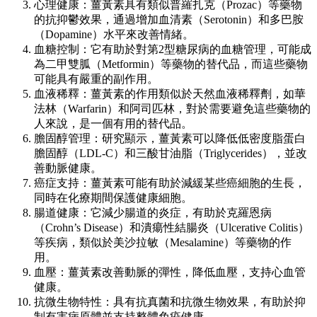
心理健康：薑黃素具有類似普羅扎克（Prozac）等藥物
的抗抑鬱效果，通過增加血清素（Serotonin）和多巴胺
（Dopamine）水平來改善情緒。
血糖控制：它有助於對第2型糖尿病的血糖管理，可能成
為二甲雙胍（Metformin）等藥物的替代品，而這些藥物
可能具有嚴重的副作用。
血液稀釋：薑黃素的作用類似於天然血液稀釋劑，如華
法林（Warfarin）和阿司匹林，對於需要避免這些藥物的
人來說，是一個有用的替代品。
膽固醇管理：研究顯示，薑黃素可以降低低密度脂蛋白
膽固醇（LDL-C）和三酸甘油脂（Triglycerides），並改
善動脈健康。
癌症支持：薑黃素可能有助於減緩某些癌細胞的生長，
同時在化療期間保護健康細胞。
腸道健康：它減少腸道的炎症，有助於克羅恩病
（Crohn’s Disease）和潰瘍性結腸炎（Ulcerative Colitis）
等疾病，類似於美沙拉敏（Mesalamine）等藥物的作
用。
血壓：薑黃素改善動脈的彈性，降低血壓，支持心血管
健康。
抗微生物特性：具有抗真菌和抗微生物效果，有助於抑
制有害病原體並支持整體免疫健康。