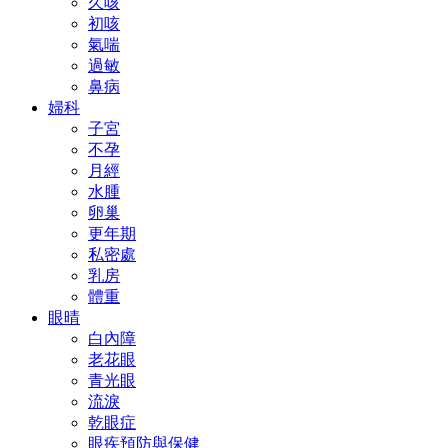
久咳
初咳
氣喘
過敏
鼻病
婦科
子宮
不孕
月經
水腫
卵巢
更年期
私密處
乳房
體重
眼晴
白內障
老花眼
青光眼
流淚
乾眼症
眼疾預防與保健