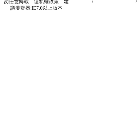
勿任意轉載 隱私權政策 建
私權政策
/
著作權與轉載授權
/
議瀏覽器:IE7.0以上版本
合作夥伴