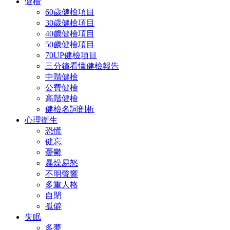
健檢
60歲健檢項目
30歲健檢項目
40歲健檢項目
50歲健檢項目
70UP健檢項目
三分鐘看懂健檢報告
中階健檢
公費健檢
高階健檢
健檢名詞剖析
心理衛生
恐慌
健忘
憂鬱
暴燥易怒
不明聲響
多重人格
自閉
孤僻
失眠
多夢