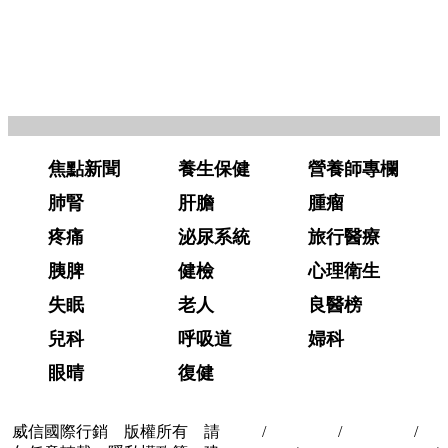
焦點新聞
養生保健
營養師專欄
肺腎
肝膽
腫瘤
疼痛
泌尿系統
旅行醫療
胰脾
健檢
心理衛生
失眠
老人
良醫榜
兒科
呼吸道
婦科
眼晴
復健
威信國際行銷 版權所有 請
首頁
/
關於我們
/
聯絡我們
/
隱