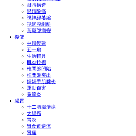
眼睛構造
眼睛酸痛
視神經萎縮
視網膜剝離
黃斑部病變
復健
中風復建
五十肩
生活輔具
肌肉拉傷
椎間盤凹陷
椎間盤突出
媽媽手肌腱炎
運動傷害
關節炎
腸胃
十二脂腸潰瘍
大腸癌
胃炎
胃食道逆流
胃痛