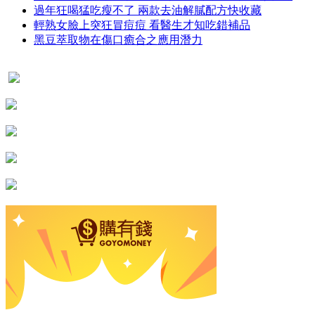
過年狂喝猛吃瘦不了 兩款去油解膩配方快收藏
輕熟女臉上突狂冒痘痘 看醫生才知吃錯補品
黑豆萃取物在傷口癒合之應用潛力