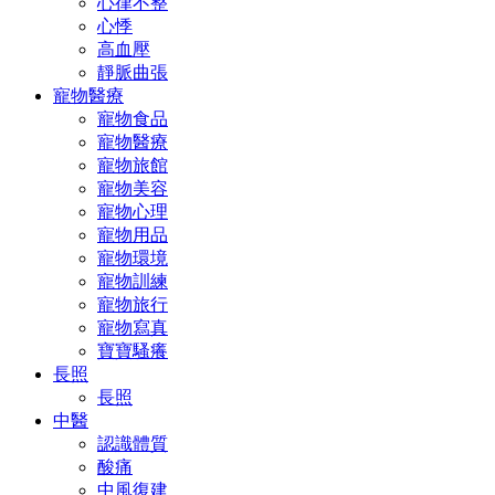
心律不整
心悸
高血壓
靜脈曲張
寵物醫療
寵物食品
寵物醫療
寵物旅館
寵物美容
寵物心理
寵物用品
寵物環境
寵物訓練
寵物旅行
寵物寫真
寶寶騷癢
長照
長照
中醫
認識體質
酸痛
中風復建