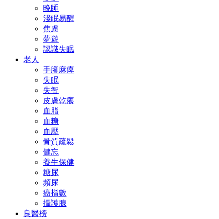
晚睡
淺眠易醒
焦慮
夢遊
認識失眠
老人
手腳麻痺
失眠
失智
皮膚乾癢
血脂
血糖
血壓
骨質疏鬆
健忘
養生保健
糖尿
頻尿
癌指數
攝護腺
良醫榜