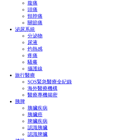
腹痛
頭痛
頸脖痛
關節痛
泌尿系統
分泌物
尿液
灼熱感
疼痛
騷癢
攝護線
旅行醫療
SOS緊急醫療全紀錄
海外醫療機構
醫療專機揭密
胰脾
胰臟疾病
胰臟癌
脾臟疾病
認識胰臟
認識脾臟