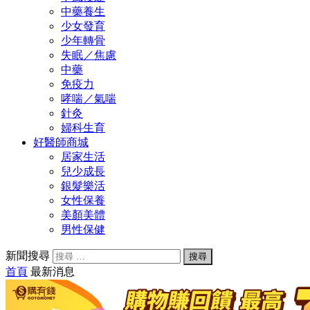
中藥養生
少女發育
少年轉骨
失眠／焦慮
中藥
免疫力
哮喘／氣喘
針灸
婦科生育
好醫師商城
居家生活
兒少成長
銀髮樂活
女性保養
美顏美體
男性保健
新聞搜尋
首頁
最新消息