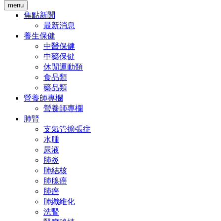
menu
焦點新聞
最新消息
養生保健
中醫保健
中藥保健
休閒運動類
食品類
藥品類
營養師專欄
營養師專欄
肺腎
支氣管擴張症
水腫
尿液
肺炎
肺結核
肺腺癌
肺癌
肺纖維化
洗腎