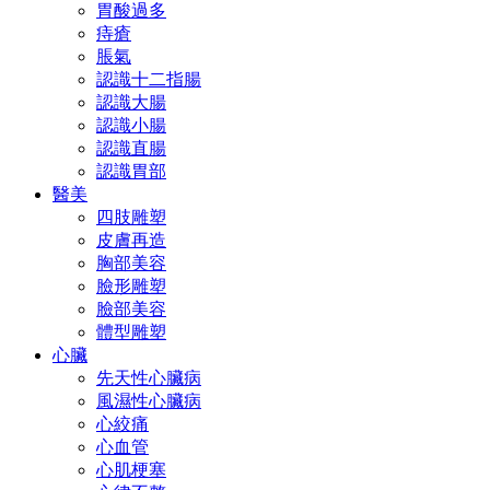
胃酸過多
痔瘡
脹氣
認識十二指腸
認識大腸
認識小腸
認識直腸
認識胃部
醫美
四肢雕塑
皮膚再造
胸部美容
臉形雕塑
臉部美容
體型雕塑
心臟
先天性心臟病
風濕性心臟病
心絞痛
心血管
心肌梗塞