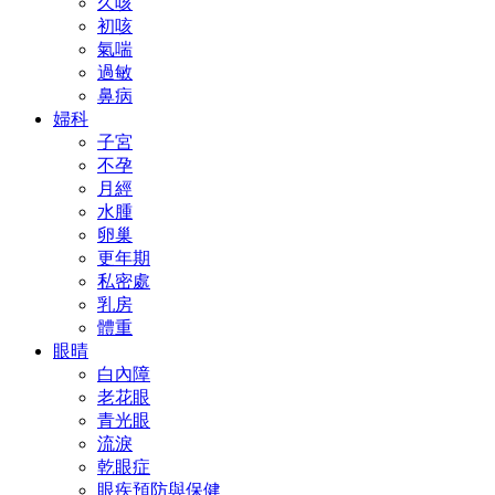
久咳
初咳
氣喘
過敏
鼻病
婦科
子宮
不孕
月經
水腫
卵巢
更年期
私密處
乳房
體重
眼晴
白內障
老花眼
青光眼
流淚
乾眼症
眼疾預防與保健