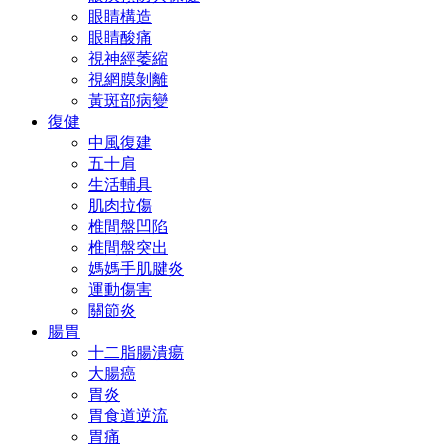
眼睛構造
眼睛酸痛
視神經萎縮
視網膜剝離
黃斑部病變
復健
中風復建
五十肩
生活輔具
肌肉拉傷
椎間盤凹陷
椎間盤突出
媽媽手肌腱炎
運動傷害
關節炎
腸胃
十二脂腸潰瘍
大腸癌
胃炎
胃食道逆流
胃痛