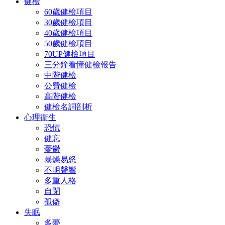
健檢
60歲健檢項目
30歲健檢項目
40歲健檢項目
50歲健檢項目
70UP健檢項目
三分鐘看懂健檢報告
中階健檢
公費健檢
高階健檢
健檢名詞剖析
心理衛生
恐慌
健忘
憂鬱
暴燥易怒
不明聲響
多重人格
自閉
孤僻
失眠
多夢