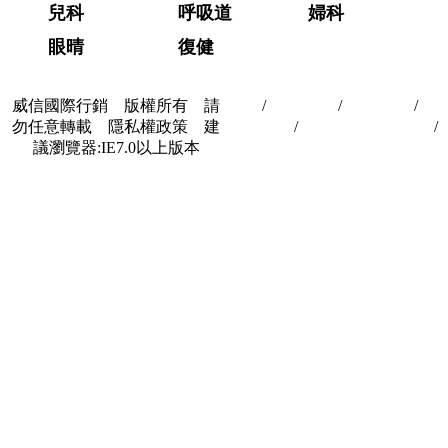
兒科
呼吸道
婦科
眼晴
復健
威信國際行銷 版權所有 請
首頁
/
關於我們
/
聯絡我們
/
隱
勿任意轉載 隱私權政策 建
私權政策
/
著作權與轉載授權
/
議瀏覽器:IE7.0以上版本
合作夥伴