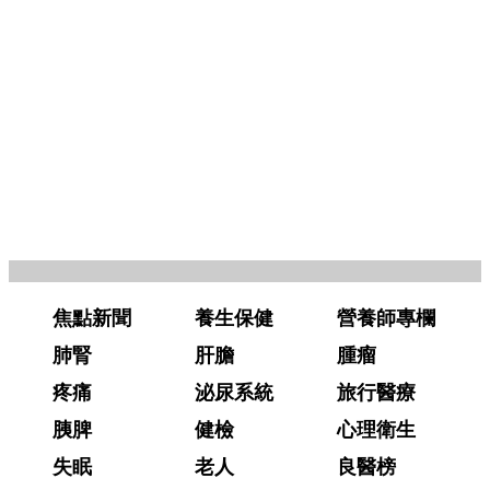
焦點新聞
養生保健
營養師專欄
肺腎
肝膽
腫瘤
疼痛
泌尿系統
旅行醫療
胰脾
健檢
心理衛生
失眠
老人
良醫榜