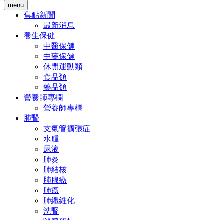
menu
焦點新聞
最新消息
養生保健
中醫保健
中藥保健
休閒運動類
食品類
藥品類
營養師專欄
營養師專欄
肺腎
支氣管擴張症
水腫
尿液
肺炎
肺結核
肺腺癌
肺癌
肺纖維化
洗腎