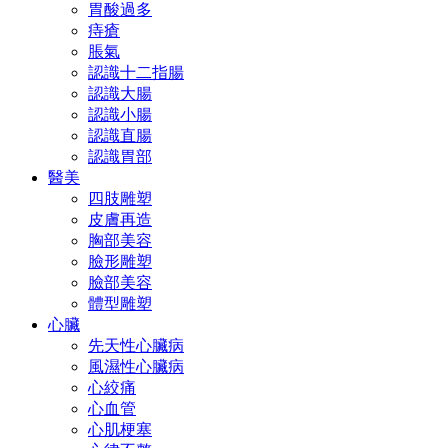
胃酸過多
痔瘡
脹氣
認識十二指腸
認識大腸
認識小腸
認識直腸
認識胃部
醫美
四肢雕塑
皮膚再造
胸部美容
臉形雕塑
臉部美容
體型雕塑
心臟
先天性心臟病
風濕性心臟病
心絞痛
心血管
心肌梗塞