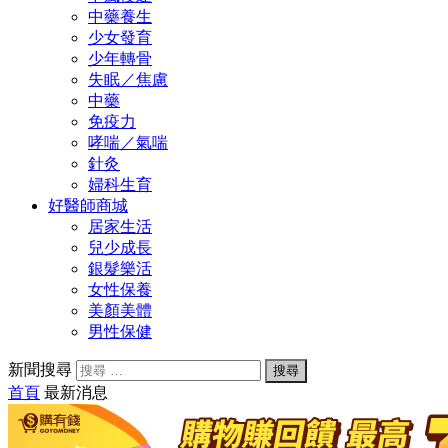
中藥養生
少女發育
少年轉骨
失眠／焦慮
中藥
免疫力
哮喘／氣喘
針灸
婦科生育
好醫師商城
居家生活
兒少成長
銀髮樂活
女性保養
美顏美體
男性保健
新聞搜尋
首頁
最新消息