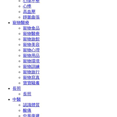
心律不整
心悸
高血壓
靜脈曲張
寵物醫療
寵物食品
寵物醫療
寵物旅館
寵物美容
寵物心理
寵物用品
寵物環境
寵物訓練
寵物旅行
寵物寫真
寶寶騷癢
長照
長照
中醫
認識體質
酸痛
中風復建