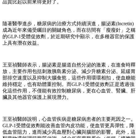
品質比起以前來得更好了。
隨著醫學進步，糖尿病的治療方式持續演進，腸泌素(Incretin)
成為近年來備受矚目的關鍵角色，而在坊間有「瘦瘦針」之稱
的GLP-1受體促效劑，於近期研究中顯示，在多種器官的保護
上具有潛在效益。
王至禎醫師表示，腸泌素是腸道自然分泌的激素，在進食時釋
放，主要作用包括刺激胰島素分泌、減少升糖素分泌、延緩胃
部排空速度以及抑制大腦食慾，這些作用環環相扣，使血糖能
維持穩定，也有助體重控制。而GLP-1受體促效劑正是透過強
化這些作用，不僅能有效控制糖尿病，更在心血管、腎臟、肝
臟及其他器官保護上展現潛力。
王至禎醫師說明，心血管疾病是糖尿病患者的主要死因之一。
GLP-1受體促效劑能改善血管內皮功能，使血管更具彈性，降
低血管阻力，進而減少高血壓對心臟與腦部的影響。此外，這