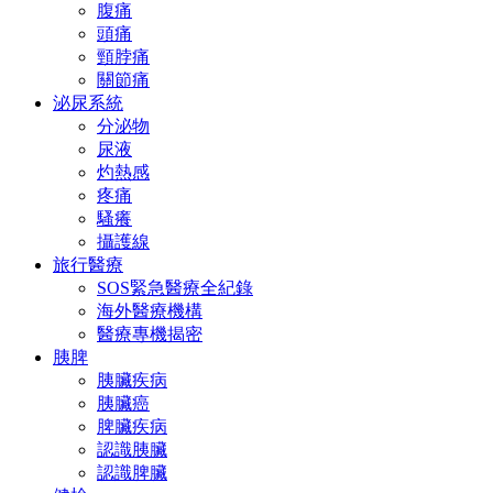
腹痛
頭痛
頸脖痛
關節痛
泌尿系統
分泌物
尿液
灼熱感
疼痛
騷癢
攝護線
旅行醫療
SOS緊急醫療全紀錄
海外醫療機構
醫療專機揭密
胰脾
胰臟疾病
胰臟癌
脾臟疾病
認識胰臟
認識脾臟