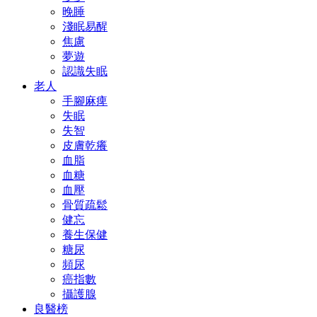
晚睡
淺眠易醒
焦慮
夢遊
認識失眠
老人
手腳麻痺
失眠
失智
皮膚乾癢
血脂
血糖
血壓
骨質疏鬆
健忘
養生保健
糖尿
頻尿
癌指數
攝護腺
良醫榜