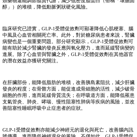
類藥物還能調節脂質代謝，減少低密度脂蛋白（俗稱「壞膽固
醇」）的堆積，降低動脈粥狀硬化風險。
臨床研究已證實，GLP-1受體促效劑可顯著降低心肌梗塞、腦
中風及心血管相關死亡率。此外，對於糖尿病患者來說，腎臟
病變也是一個重要問題。部分研究顯示，GLP-1受體促效劑可
能有助於減少腎臟的發炎反應與氧化壓力，進而延緩腎病變的
進展。除了心血管與腎臟之外，GLP-1受體促效劑在其他器官
的潛在效益亦獲研究關注。
在肝臟部份，能降低脂肪的堆積，改善胰島素阻抗，減少肝臟
發炎的程度；在骨骼方面，能促進成骨細胞的活性，減少破骨
細胞的作用，進而延緩骨質流失；在呼吸道方面，能降低罹患
支氣管炎、肺炎、哮喘、慢性阻塞性肺病等疾病的風險，並改
善阻塞性睡眠呼吸中止症患者的症狀。
GLP-1受體促效劑亦能減少神經元的退化與死亡，改善腦內訊
號傳導，進而降低神經退化的風險。不僅如此，GLP-1受體促