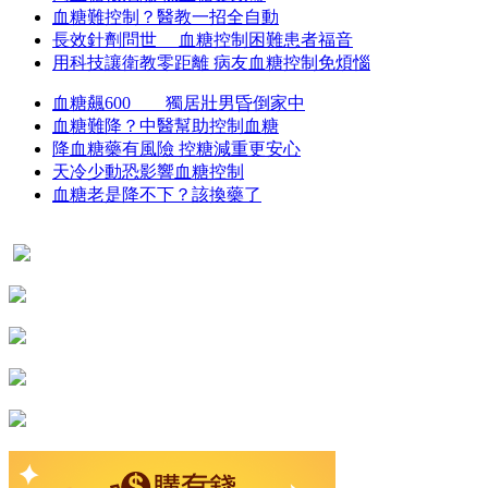
血糖難控制？醫教一招全自動
長效針劑問世 血糖控制困難患者福音
用科技讓衛教零距離 病友血糖控制免煩惱
血糖飆600 獨居壯男昏倒家中
血糖難降？中醫幫助控制血糖
降血糖藥有風險 控糖減重更安心
天冷少動恐影響血糖控制
血糖老是降不下？該換藥了