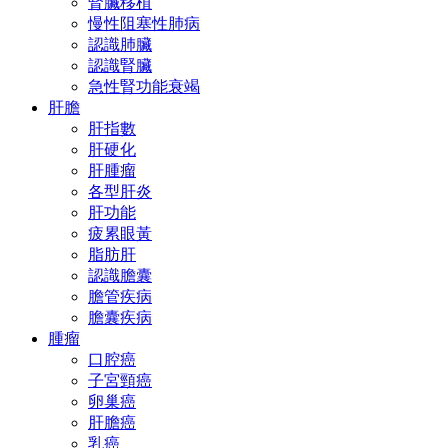
腎臟移植
慢性阻塞性肺病
認識肺臟
認識腎臟
急性腎功能衰竭
肝膽
肝指數
肝硬化
肝腫瘤
各型肝炎
肝功能
疲累眼黃
脂肪肝
認識膽囊
膽管疾病
膽囊疾病
腫瘤
口腔癌
子宮頸癌
卵巢癌
肝膽癌
乳癌