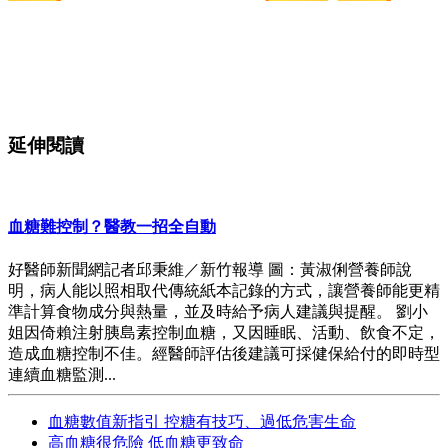
延伸閱讀
血糖難控制？醫教一招全自動
好醫師新聞網記者邱秉維／新竹報導 圖：黃淑俐營養師說
明，病人能以照相取代傳統紙本記錄的方式，讓營養師能更精
準計算食物成分與熱量，並及時給予病人建議與提醒。 劉小
姐因倚賴注射胰島素控制血糖，又因睡眠、活動、飲食不定，
造成血糖控制不佳。經醫師評估後建議可採健保給付的即時型
連續血糖監測...
血糖數值新指引 控糖有技巧、過低危害生命
高血糖很危險 低血糖更致命