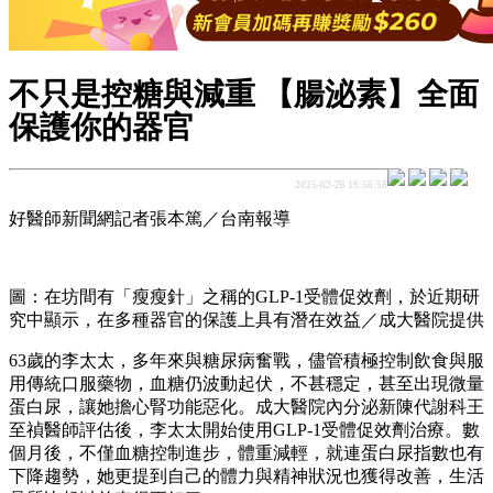
不只是控糖與減重 【腸泌素】全面
保護你的器官
2025-02-26 19:56:58
好醫師新聞網記者張本篤／台南報導
圖：在坊間有「瘦瘦針」之稱的GLP-1受體促效劑，於近期研
究中顯示，在多種器官的保護上具有潛在效益／成大醫院提供
63歲的李太太，多年來與糖尿病奮戰，儘管積極控制飲食與服
用傳統口服藥物，血糖仍波動起伏，不甚穩定，甚至出現微量
蛋白尿，讓她擔心腎功能惡化。成大醫院內分泌新陳代謝科王
至禎醫師評估後，李太太開始使用GLP-1受體促效劑治療。數
個月後，不僅血糖控制進步，體重減輕，就連蛋白尿指數也有
下降趨勢，她更提到自己的體力與精神狀況也獲得改善，生活