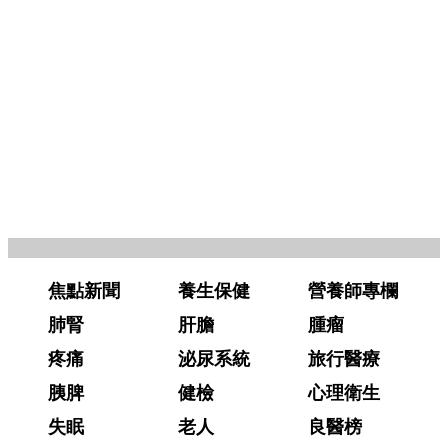
焦點新聞
養生保健
營養師專欄
肺腎
肝膽
腫瘤
疼痛
泌尿系統
旅行醫療
胰脾
健檢
心理衛生
失眠
老人
良醫榜