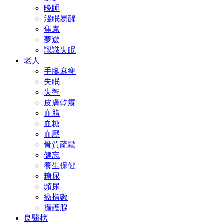
晚睡
淺眠易醒
焦慮
夢遊
認識失眠
老人
手腳麻痺
失眠
失智
皮膚乾癢
血脂
血糖
血壓
骨質疏鬆
健忘
養生保健
糖尿
頻尿
癌指數
攝護腺
良醫榜