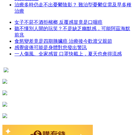
治療多時仍走不出憂鬱陰影？ 難治型憂鬱症需及早多種
治療
女子不菸不酒拒檳榔 反覆感冒竟是口咽癌
聽不懂別人開的玩笑？不是缺乏幽默感，可能阿茲海默
前兆
食慾變差竟是四期胰臟癌 治療後今歡渡父親節
感覺疲倦可能是身體對您發出警訊
一人傷風、全家感冒 口罩快載上，夏天也會得流感