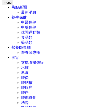
menu
焦點新聞
最新消息
養生保健
中醫保健
中藥保健
休閒運動類
食品類
藥品類
營養師專欄
營養師專欄
肺腎
支氣管擴張症
水腫
尿液
肺炎
肺結核
肺腺癌
肺癌
肺纖維化
洗腎