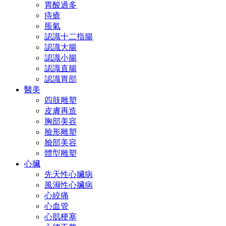
胃酸過多
痔瘡
脹氣
認識十二指腸
認識大腸
認識小腸
認識直腸
認識胃部
醫美
四肢雕塑
皮膚再造
胸部美容
臉形雕塑
臉部美容
體型雕塑
心臟
先天性心臟病
風濕性心臟病
心絞痛
心血管
心肌梗塞