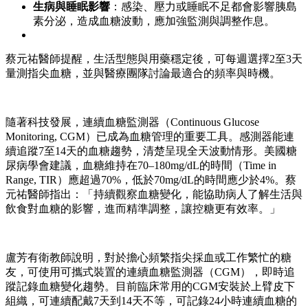
生病與睡眠影響
：感染、壓力或睡眠不足都會影響胰島
素分泌，造成血糖波動，應加強監測與調整作息。
蔡元祐醫師提醒，生活型態與用藥穩定後，可每週選擇2至3天
量測指尖血糖，並與醫療團隊討論最適合的頻率與時機。
隨著科技發展，連續血糖監測器（Continuous Glucose
Monitoring, CGM）已成為血糖管理的重要工具。感測器能連
續追蹤7至14天的血糖趨勢，清楚呈現全天波動情形。美國糖
尿病學會建議，血糖維持在70–180mg/dL的時間（Time in
Range, TIR）應超過70%，低於70mg/dL的時間應少於4%。蔡
元祐醫師指出：「持續觀察血糖變化，能協助病人了解生活與
飲食對血糖的影響，進而精準調整，讓控糖更有效率。」
盧芳有衛教師說明，對於擔心頻繁指尖採血或工作繁忙的糖
友，可使用可攜式裝置的連續血糖監測器（CGM），即時追
蹤記錄血糖變化趨勢。目前臨床常用的CGM安裝於上臂皮下
組織，可連續配戴7天到14天不等，可記錄24小時連續血糖的