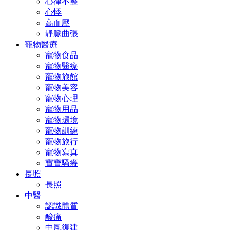
心律不整
心悸
高血壓
靜脈曲張
寵物醫療
寵物食品
寵物醫療
寵物旅館
寵物美容
寵物心理
寵物用品
寵物環境
寵物訓練
寵物旅行
寵物寫真
寶寶騷癢
長照
長照
中醫
認識體質
酸痛
中風復建