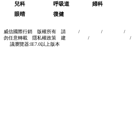
兒科
呼吸道
婦科
眼晴
復健
威信國際行銷 版權所有 請
首頁
/
關於我們
/
聯絡我們
/
隱
勿任意轉載 隱私權政策 建
私權政策
/
著作權與轉載授權
/
議瀏覽器:IE7.0以上版本
合作夥伴