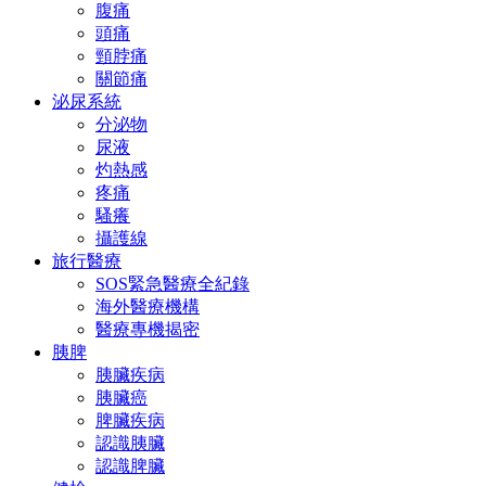
腹痛
頭痛
頸脖痛
關節痛
泌尿系統
分泌物
尿液
灼熱感
疼痛
騷癢
攝護線
旅行醫療
SOS緊急醫療全紀錄
海外醫療機構
醫療專機揭密
胰脾
胰臟疾病
胰臟癌
脾臟疾病
認識胰臟
認識脾臟