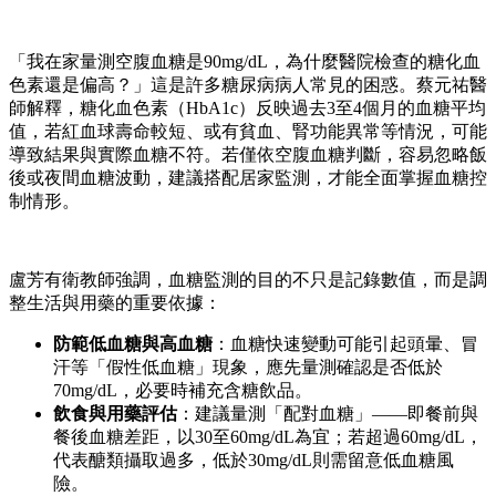
「我在家量測空腹血糖是90mg/dL，為什麼醫院檢查的糖化血
色素還是偏高？」這是許多糖尿病病人常見的困惑。蔡元祐醫
師解釋，糖化血色素（HbA1c）反映過去3至4個月的血糖平均
值，若紅血球壽命較短、或有貧血、腎功能異常等情況，可能
導致結果與實際血糖不符。若僅依空腹血糖判斷，容易忽略飯
後或夜間血糖波動，建議搭配居家監測，才能全面掌握血糖控
制情形。
盧芳有衛教師強調，血糖監測的目的不只是記錄數值，而是調
整生活與用藥的重要依據：
防範低血糖與高血糖
：血糖快速變動可能引起頭暈、冒
汗等「假性低血糖」現象，應先量測確認是否低於
70mg/dL，必要時補充含糖飲品。
飲食與用藥評估
：建議量測「配對血糖」——即餐前與
餐後血糖差距，以30至60mg/dL為宜；若超過60mg/dL，
代表醣類攝取過多，低於30mg/dL則需留意低血糖風
險。