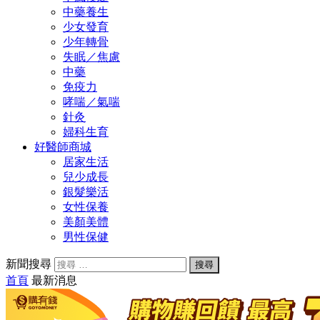
中藥養生
少女發育
少年轉骨
失眠／焦慮
中藥
免疫力
哮喘／氣喘
針灸
婦科生育
好醫師商城
居家生活
兒少成長
銀髮樂活
女性保養
美顏美體
男性保健
新聞搜尋
首頁
最新消息