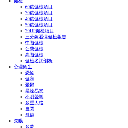
健檢
60歲健檢項目
30歲健檢項目
40歲健檢項目
50歲健檢項目
70UP健檢項目
三分鐘看懂健檢報告
中階健檢
公費健檢
高階健檢
健檢名詞剖析
心理衛生
恐慌
健忘
憂鬱
暴燥易怒
不明聲響
多重人格
自閉
孤僻
失眠
多夢