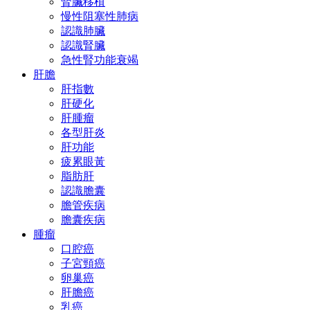
腎臟移植
慢性阻塞性肺病
認識肺臟
認識腎臟
急性腎功能衰竭
肝膽
肝指數
肝硬化
肝腫瘤
各型肝炎
肝功能
疲累眼黃
脂肪肝
認識膽囊
膽管疾病
膽囊疾病
腫瘤
口腔癌
子宮頸癌
卵巢癌
肝膽癌
乳癌