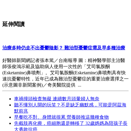
延伸閱讀
治療多時仍走不出憂鬱陰影？ 難治型憂鬱症需及早多種治療
好醫師新聞網記者張本篤／台南報導 圖：精神醫學部主治醫
師張俊鴻示範及協助病人使用一次性的「艾司氯胺酮
(Esketamine)鼻噴劑」。艾司氯胺酮(Esketamine)鼻噴劑具有快
速抗憂鬱特性，近年已成為難治型憂鬱症的重要治療選擇之一
(示意圖非新聞案例)／奇美醫院提供 ...
車禍撞頭檢查無礙 連續數月頭暈婦人無奈
聽不懂別人開的玩笑？不是缺乏幽默感，可能是阿茲海
默前兆
早餐吃不對、身體就很累 營養師推這幾種食物
先截肢再化療，癌細胞還是轉移了 32歲媽媽為陪孩子長
大勇敢抗癌