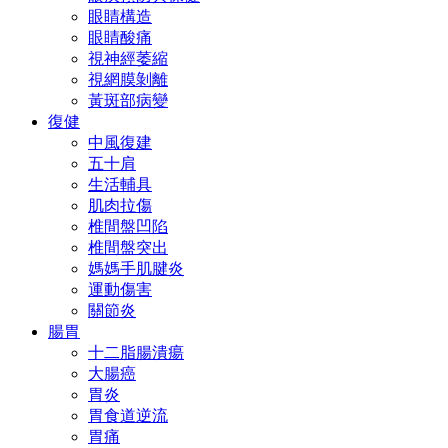
眼睛構造
眼睛酸痛
視神經萎縮
視網膜剝離
黃斑部病變
復健
中風復建
五十肩
生活輔具
肌肉拉傷
椎間盤凹陷
椎間盤突出
媽媽手肌腱炎
運動傷害
關節炎
腸胃
十二脂腸潰瘍
大腸癌
胃炎
胃食道逆流
胃痛