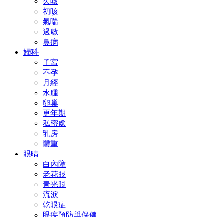
久咳
初咳
氣喘
過敏
鼻病
婦科
子宮
不孕
月經
水腫
卵巢
更年期
私密處
乳房
體重
眼晴
白內障
老花眼
青光眼
流淚
乾眼症
眼疾預防與保健