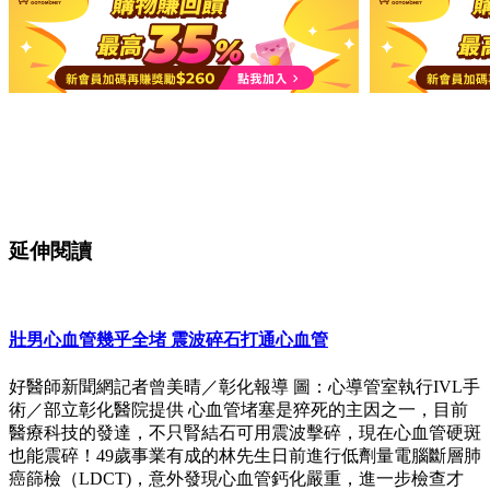
延伸閱讀
壯男心血管幾乎全堵 震波碎石打通心血管
好醫師新聞網記者曾美晴／彰化報導 圖：心導管室執行IVL手
術／部立彰化醫院提供 心血管堵塞是猝死的主因之一，目前
醫療科技的發達，不只腎結石可用震波擊碎，現在心血管硬斑
也能震碎！49歲事業有成的林先生日前進行低劑量電腦斷層肺
癌篩檢（LDCT)，意外發現心血管鈣化嚴重，進一步檢查才