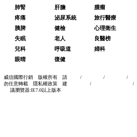
肺腎
肝膽
腫瘤
疼痛
泌尿系統
旅行醫療
胰脾
健檢
心理衛生
失眠
老人
良醫榜
兒科
呼吸道
婦科
眼晴
復健
威信國際行銷 版權所有 請
首頁
/
關於我們
/
聯絡我們
/
隱
勿任意轉載 隱私權政策 建
私權政策
/
著作權與轉載授權
/
議瀏覽器:IE7.0以上版本
合作夥伴