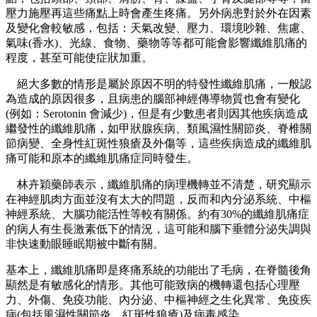
壓力施壓再這些痛點上時會產生疼痛。另外病患對於外在因素
及變化會較敏感，包括：天氣改變、壓力、環境吵雜、焦慮、
氣味(香水)、光線、食物、藥物等等都可能會影響纖維肌痛的
程度，甚至可能使症狀加重。
絕大多數的情形是屬於原因不明的特發性纖維肌痛，一般認
為造成的原因很多，且病患的腦部神經傳導物質也會有變化
(例如：Serotonin 會減少)，但是有少數患者則因其他疾病造成
繼發性的纖維肌痛，如甲狀腺疾病、類風濕性關節炎、脊椎關
節病變、全身性紅斑性狼瘡及外傷等，這些疾病造成的纖維肌
痛可能和原本的纖維肌痛症同時發生。
林卉穎藥師表示，纖維肌痛的病理機轉並不清楚，研究顯示
在神經肌肉方面並沒有太大的問題，反而和內分泌系統、中樞
神經系統、大腦功能活性等較有關係。約有30%的纖維肌痛症
的病人有生長激素低下的情況，這可能和腦下垂體分泌失調與
非快速動眼睡眠期被中斷有關。
基本上，纖維肌痛即是疼痛系統的功能出了毛病，在脊髓後角
顯然是有敏感化的情形。其他可能致病的機轉還包括心理壓
力、外傷、免疫功能、內分泌、中樞神經之生化異常、免疫疾
病(包括風濕性關節炎、紅斑性狼瘡)及病毒感染。