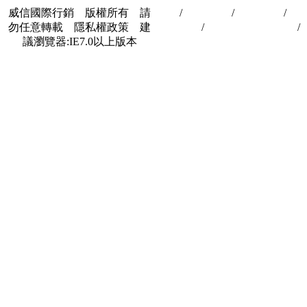
威信國際行銷 版權所有 請
首頁
/
關於我們
/
聯絡我們
/
隱
勿任意轉載 隱私權政策 建
私權政策
/
著作權與轉載授權
/
議瀏覽器:IE7.0以上版本
合作夥伴