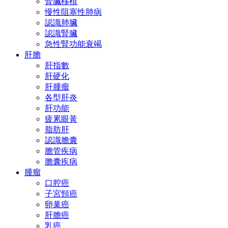
腎臟移植
慢性阻塞性肺病
認識肺臟
認識腎臟
急性腎功能衰竭
肝膽
肝指數
肝硬化
肝腫瘤
各型肝炎
肝功能
疲累眼黃
脂肪肝
認識膽囊
膽管疾病
膽囊疾病
腫瘤
口腔癌
子宮頸癌
卵巢癌
肝膽癌
乳癌