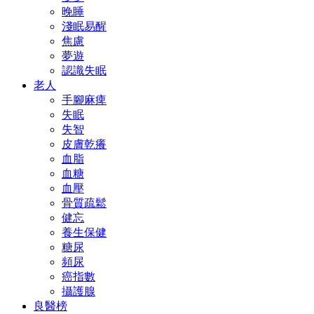
晚睡
淺眠易醒
焦慮
夢遊
認識失眠
老人
手腳麻痺
失眠
失智
皮膚乾癢
血脂
血糖
血壓
骨質疏鬆
健忘
養生保健
糖尿
頻尿
癌指數
攝護腺
良醫榜