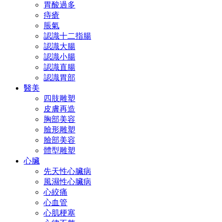
胃酸過多
痔瘡
脹氣
認識十二指腸
認識大腸
認識小腸
認識直腸
認識胃部
醫美
四肢雕塑
皮膚再造
胸部美容
臉形雕塑
臉部美容
體型雕塑
心臟
先天性心臟病
風濕性心臟病
心絞痛
心血管
心肌梗塞