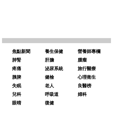
焦點新聞
養生保健
營養師專欄
肺腎
肝膽
腫瘤
疼痛
泌尿系統
旅行醫療
胰脾
健檢
心理衛生
失眠
老人
良醫榜
兒科
呼吸道
婦科
眼晴
復健