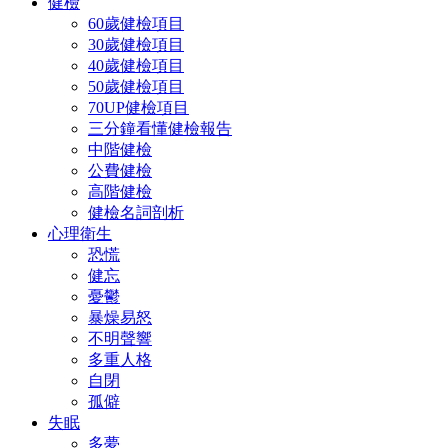
健檢
60歲健檢項目
30歲健檢項目
40歲健檢項目
50歲健檢項目
70UP健檢項目
三分鐘看懂健檢報告
中階健檢
公費健檢
高階健檢
健檢名詞剖析
心理衛生
恐慌
健忘
憂鬱
暴燥易怒
不明聲響
多重人格
自閉
孤僻
失眠
多夢