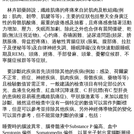
林卉穎藥師說，纖維肌痛的疼痛來自於肌肉及軟組織(例
如：肌肉、韌帶、肌腱等等)，主要的症狀包括整天全身廣泛
性的骨骼肌酸痛、嚴重的疲倦感及抽蓄，且疼痛感會隨著活動
力增加、壓力、失眠而加劇。除此之外也合併有晨間僵硬、乾
眼(無法注視近物)、心灼痛、吞嚥困難、泌尿道問題(頻尿、膀
胱脹痛、骨盆腔疼痛)、過敏性胃腸症狀 (脹氣、腹部痛、拉肚
子及便秘等等)及自律神經失調、睡眠障礙(沒有快速動眼睡眠
期及REM)、頭痛、經痛、手部發麻、頭暈、憂鬱症候群、不
寧腿症候群等等症狀。
要診斷此疾病首先須排除其他的疾病(例如：感染、荷爾蒙
不正常、癌症、神經疾病、肌肉疾病、骨骼疾病、藥物等等)
且檢驗數值皆需正常。一般建議的檢查項目有特定部位的X
光、血液生化檢查、紅血球沉降速度、C 肝抗體(有C 型肝炎
的患病較容易罹患纖維肌痛症)、甲狀腺激素等，來加以鑑別
診斷。雖然這些檢查中沒有一個特定的數值可以當作判斷標
準，但是可以參考並排除其他疾病。另外神經傳導物質的變化
可以當作參考，但不能當做判斷的依據，包括：
睡覺時的腦波異常、腦脊髓液中Substance P 偏高、血中
Serotonin 偏低、Somatomedin 偏低、以單光子射出電腦斷層掃