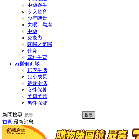
中藥養生
少女發育
少年轉骨
失眠／焦慮
中藥
免疫力
哮喘／氣喘
針灸
婦科生育
好醫師商城
居家生活
兒少成長
銀髮樂活
女性保養
美顏美體
男性保健
新聞搜尋
首頁
最新消息