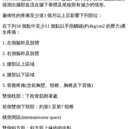
描測出腦部血流在腦下垂體及尾核部有減少的情形。
遍佈性的疼痛至少達3 個月以上且影響下列部位：
在下列18 個點中至少11 個點以手指觸碰(約4kg/cm2 的壓力)產
生疼痛：
1. 左側軀幹及肢體
2. 右側軀幹及肢體
3. 腰部以上區域
4. 腰部以下區域
5. 骨骼疼痛(含前胸壁、頸椎、胸椎及下背痛)
雙側枕部：下枕骨肌附著處
前側雙側下頸部：約第5 至第7 頸椎
橫突間區(intertransverse space)
雙側斜方肌：斜方肌上緣的的中點