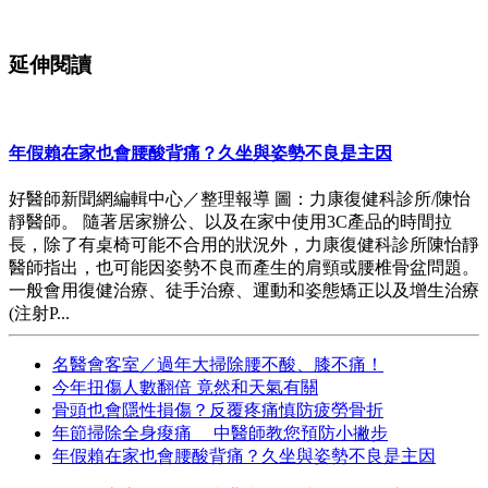
延伸閱讀
年假賴在家也會腰酸背痛？久坐與姿勢不良是主因
好醫師新聞網編輯中心／整理報導 圖：力康復健科診所/陳怡
靜醫師。 隨著居家辦公、以及在家中使用3C產品的時間拉
長，除了有桌椅可能不合用的狀況外，力康復健科診所陳怡靜
醫師指出，也可能因姿勢不良而產生的肩頸或腰椎骨盆問題。
一般會用復健治療、徒手治療、運動和姿態矯正以及增生治療
(注射P...
名醫會客室／過年大掃除腰不酸、膝不痛！
今年扭傷人數翻倍 竟然和天氣有關
骨頭也會隱性損傷？反覆疼痛慎防疲勞骨折
年節掃除全身痠痛 中醫師教您預防小撇步
年假賴在家也會腰酸背痛？久坐與姿勢不良是主因