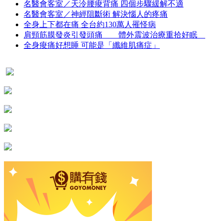
名醫會客室／天泠腰痠背痛 四個步驟緩解不適
名醫會客室／神經阻斷術 解決惱人的疼痛
全身上下都在痛 全台約130萬人罹怪病
肩頸筋膜發炎引發頭痛 體外震波治療重拾好眠
全身痠痛好想睡 可能是「纖維肌痛症」