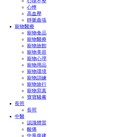
心律不整
心悸
高血壓
靜脈曲張
寵物醫療
寵物食品
寵物醫療
寵物旅館
寵物美容
寵物心理
寵物用品
寵物環境
寵物訓練
寵物旅行
寵物寫真
寶寶騷癢
長照
長照
中醫
認識體質
酸痛
中風復建