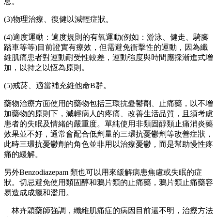
息。
(3)物理治療、復健以減輕症狀。
(4)適度運動：適度規則的有氧運動(例如：游泳、健走、騎腳
踏車等等)目前證實有療效，但需避免衝擊性的運動，因為纖
維肌痛患者對運動耐受性較差，運動強度與時間應採漸進式增
加，以持之以恆為原則。
(5)戒菸、適當補充維他命B群。
藥物治療方面使用的藥物包括三環抗憂鬱劑、止痛藥，以不增
加藥物的原則下，減輕病人的疼痛、改善生活品質，且須考慮
患者的失眠及情緒的嚴重度。單純使用非類固醇類止痛消炎藥
效果並不好，通常會配合低劑量的三環抗憂鬱劑等改善症狀，
此時三環抗憂鬱劑的角色並非用以治療憂鬱，而是幫助慢性疼
痛的緩解。
另外Benzodiazepam 類也可以用來緩解病患焦慮或失眠的症
狀。切忌避免使用類固醇和鴉片類的止痛藥，鴉片類止痛藥容
易造成成癮和濫用。
林卉穎藥師強調，纖維肌痛症的病因目前還不明，治療方法