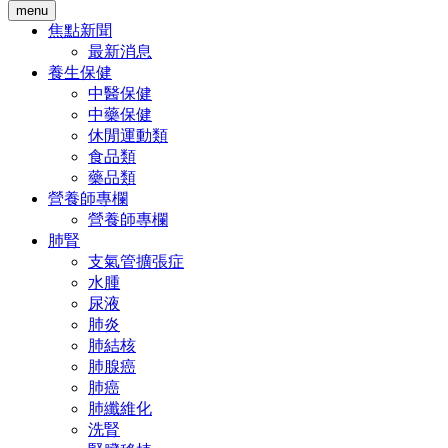
menu
焦點新聞
最新消息
養生保健
中醫保健
中藥保健
休閒運動類
食品類
藥品類
營養師專欄
營養師專欄
肺腎
支氣管擴張症
水腫
尿液
肺炎
肺結核
肺腺癌
肺癌
肺纖維化
洗腎