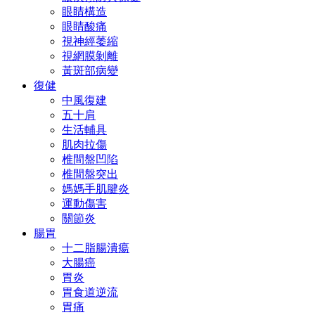
眼睛構造
眼睛酸痛
視神經萎縮
視網膜剝離
黃斑部病變
復健
中風復建
五十肩
生活輔具
肌肉拉傷
椎間盤凹陷
椎間盤突出
媽媽手肌腱炎
運動傷害
關節炎
腸胃
十二脂腸潰瘍
大腸癌
胃炎
胃食道逆流
胃痛