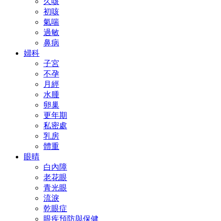
久咳
初咳
氣喘
過敏
鼻病
婦科
子宮
不孕
月經
水腫
卵巢
更年期
私密處
乳房
體重
眼晴
白內障
老花眼
青光眼
流淚
乾眼症
眼疾預防與保健