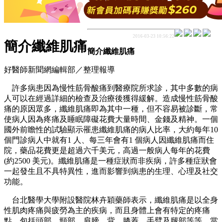
2016-03-23 10:56:22
簡介纖維肌痛
簡介纖維肌痛
好醫師新聞網編輯部／整理報導
許多病患因為慢性筋骨酸痛到醫療院所求診，其中多數的病
人可以在經過詳細的檢查及治療後獲得緩解。造成慢性筋骨酸
痛的原因眾多，纖維肌痛即為其中一種，但不容易被診斷，常
使病人因為疼痛及睡眠障礙花費大量時間、金錢及精神。一個
國外前瞻性的試驗顯示罹患纖維肌痛的病人比率，大約每年10
個門診病人中就有1 人、每三年會有1 個病人因纖維肌痛而住
院，藥品花費更是超過六千美元，高過一般病人每年的花費
(約2500 美元)。纖維肌痛是一種症狀而非疾病，許多種症狀會
一起發生且不具特異性，進而影響到病患的生理、心理及社交
功能。
台北醫學大學附設醫院林卉穎藥師表示，纖維肌痛是以全身
性肌肉疼痛與疲勞為主的疾病，而且身體上會有特定的疼痛
點，包括頭部、頸部、肩膀、背、膝蓋、手臂及腿部等等，當