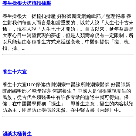
養生操很大搓梳扣揉壓
養生操很大 搓梳扣揉壓 好醫師新聞網編輯部／整理報導 養
生對我們每個人而言是相當重要的，以前人說「人生七十古來
稀」，現在人說「人生七十才開始」。自古以來，延年益壽是
大家心目中渴望實現的夢想，但是人類壽命仍有一定限制，所
以只能藉由各種養生方式來延緩衰老，中醫師提供「搓、梳、
扣、揉、...
養生十六宜
養生十六宜DIY保健功 陳潮宗中醫診所陳潮宗醫師 好醫師新
聞網編輯部／整理報導 何謂養生？ 中國人是個很重視養生的
民族，從古代各類醫書中有許多零散的論述中就可得知。保
健，在中國醫學原稱「攝生」，即養生之意，攝生的內容以預
防為主，即是防止疾病於未然。在中醫古書《內經》中...
淺談太極養生