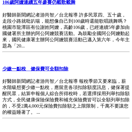
106歲阿嬤連續五年參賽仍載歌載舞
好醫師新聞網記者游尚智／台北報導 許多民眾四、五十歲，
走段小路就吡叭喘，能想像自己到100歲時還能歌唱跳舞嗎？
桃園市龍潭區有位謝姓阿嬤，高齡106歲，已經連續5年參加由
國健署所主辦的阿公阿嬤競賽活動。為鼓勵全國阿公阿嬤動起
來，國民健康署主辦阿公阿嬤競賽活動已邁入第六年，今年主
題為「20...
少繳一點稅 健保費可全額扣除
好醫師新聞網記者游尚智／台北報導 報稅季節又要來臨，薪
水階級想要少繳一點稅，應留意各項扣除額度訊息，健保署提
醒民眾，結算申報個人綜合所得稅時，若選擇採用列舉扣除額
方式，全民健康保險保險費和補充保險費皆可以全額列舉扣除
的，不受2萬4,000元保險費扣除額之上限限制，千萬不要讓您
的權益睡著了。 ...