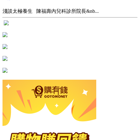
淺談太極養生 陳福壽內兒科診所院長&nb...