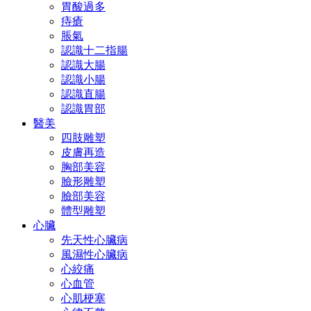
胃酸過多
痔瘡
脹氣
認識十二指腸
認識大腸
認識小腸
認識直腸
認識胃部
醫美
四肢雕塑
皮膚再造
胸部美容
臉形雕塑
臉部美容
體型雕塑
心臟
先天性心臟病
風濕性心臟病
心絞痛
心血管
心肌梗塞