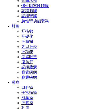
腎臟移植
慢性阻塞性肺病
認識肺臟
認識腎臟
急性腎功能衰竭
肝膽
肝指數
肝硬化
肝腫瘤
各型肝炎
肝功能
疲累眼黃
脂肪肝
認識膽囊
膽管疾病
膽囊疾病
腫瘤
口腔癌
子宮頸癌
卵巢癌
肝膽癌
乳癌