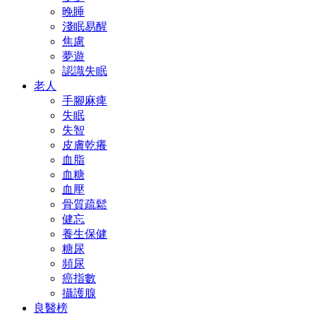
晚睡
淺眠易醒
焦慮
夢遊
認識失眠
老人
手腳麻痺
失眠
失智
皮膚乾癢
血脂
血糖
血壓
骨質疏鬆
健忘
養生保健
糖尿
頻尿
癌指數
攝護腺
良醫榜