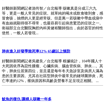
好醫師新聞網記者游尚智／台北報導 咳嗽真是分成三六九
等，更是一般人常見的症狀。就單純的喝水或飲食嗆到會，感
冒會咳，抽煙的人更是經常咳。但是萬一若咳嗽中帶血或痰中
有血絲就顯得很不尋常，也最容易引起病患驚恐的症狀之一。
衛福部立台北醫院胸腔內科黃健裕醫師指出，由於器官的特性
使然，一般人若發現...
肺炎進入好發季致死率12% 65歲以上慎防
好醫師新聞網記者吳建良／台北報導 根據統計，104年國人十
大死因依序為惡性腫瘤、心臟疾病、腦血管疾病、肺炎…。其
中，肺炎位居第四位，並且還是每年冬天急診室及病房人滿為
患的主要原因。尤其在社區型肺炎中最常見的鏈球菌肺炎，死
亡率達約12%，罹病原因和高齡及營養不足呈現正相關。 ...
魷魚的復仇 讓婦人咳嗽一年多