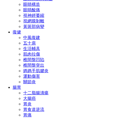
眼睛構造
眼睛酸痛
視神經萎縮
視網膜剝離
黃斑部病變
復健
中風復建
五十肩
生活輔具
肌肉拉傷
椎間盤凹陷
椎間盤突出
媽媽手肌腱炎
運動傷害
關節炎
腸胃
十二脂腸潰瘍
大腸癌
胃炎
胃食道逆流
胃痛