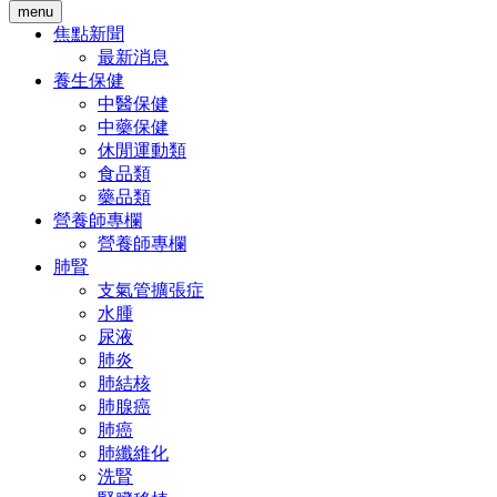
menu
焦點新聞
最新消息
養生保健
中醫保健
中藥保健
休閒運動類
食品類
藥品類
營養師專欄
營養師專欄
肺腎
支氣管擴張症
水腫
尿液
肺炎
肺結核
肺腺癌
肺癌
肺纖維化
洗腎