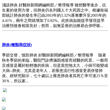
淺談肺炎 好醫師新聞網編輯部／整理報導 雖然醫學進步，抗
生素的使用方便，但肺炎仍名列國人十大死因之中。根據衛福
部統計肺炎的發生率已由2003年的3.32%逐漸攀升至2005年的
4.41%，兩年之間就增加了0.82%。此疾病如能提早發現提早
治療預後會相當良好；然而，如無妥善的治療易合併呼吸...
肺炎(種類與症狀)
季節交替，慎防肺炎 好醫師新聞網編輯部／整理報導 隨著
秋冬季節的來臨，醫院門診擠滿因感冒而就醫的民眾。一般而
言感冒是屬於較輕微的疾病，但是當您拖太久，小病可能變成
大病--肺炎。尤其是老年人，若罹患流行性感冒更易併發肺
炎。經研究顯示，七十歲以上罹患肺炎者其死亡率可達25％至
30％，所以家...