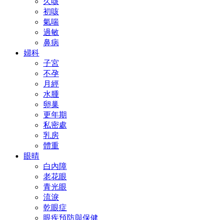
久咳
初咳
氣喘
過敏
鼻病
婦科
子宮
不孕
月經
水腫
卵巢
更年期
私密處
乳房
體重
眼晴
白內障
老花眼
青光眼
流淚
乾眼症
眼疾預防與保健