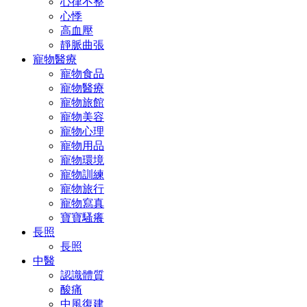
心律不整
心悸
高血壓
靜脈曲張
寵物醫療
寵物食品
寵物醫療
寵物旅館
寵物美容
寵物心理
寵物用品
寵物環境
寵物訓練
寵物旅行
寵物寫真
寶寶騷癢
長照
長照
中醫
認識體質
酸痛
中風復建