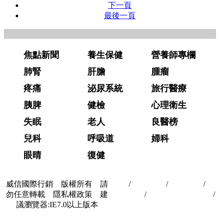
下一頁
最後一頁
焦點新聞
養生保健
營養師專欄
肺腎
肝膽
腫瘤
疼痛
泌尿系統
旅行醫療
胰脾
健檢
心理衛生
失眠
老人
良醫榜
兒科
呼吸道
婦科
眼晴
復健
威信國際行銷 版權所有 請
首頁
/
關於我們
/
聯絡我們
/
隱
勿任意轉載 隱私權政策 建
私權政策
/
著作權與轉載授權
/
議瀏覽器:IE7.0以上版本
合作夥伴