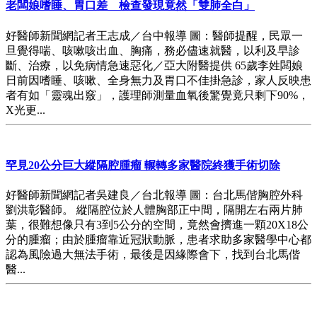
老闆娘嗜睡、胃口差 檢查發現竟然「雙肺全白」
好醫師新聞網記者王志成／台中報導 圖：醫師提醒，民眾一
旦覺得喘、咳嗽咳出血、胸痛，務必儘速就醫，以利及早診
斷、治療，以免病情急速惡化／亞大附醫提供 65歲李姓闆娘
日前因嗜睡、咳嗽、全身無力及胃口不佳掛急診，家人反映患
者有如「靈魂出竅」，護理師測量血氧後驚覺竟只剩下90%，
X光更...
罕見20公分巨大縱隔腔腫瘤 輾轉多家醫院終獲手術切除
好醫師新聞網記者吳建良／台北報導 圖：台北馬偕胸腔外科
劉洪彰醫師。 縱隔腔位於人體胸部正中間，隔開左右兩片肺
葉，很難想像只有3到5公分的空間，竟然會擠進一顆20X18公
分的腫瘤；由於腫瘤靠近冠狀動脈，患者求助多家醫學中心都
認為風險過大無法手術，最後是因緣際會下，找到台北馬偕
醫...