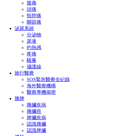
腹痛
頭痛
頸脖痛
關節痛
泌尿系統
分泌物
尿液
灼熱感
疼痛
騷癢
攝護線
旅行醫療
SOS緊急醫療全紀錄
海外醫療機構
醫療專機揭密
胰脾
胰臟疾病
胰臟癌
脾臟疾病
認識胰臟
認識脾臟