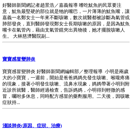
好醫師新聞網記者趙景浩／嘉義報導 嗜吃魷魚的民眾要注
意，魷魚最堅硬的部位就是牠的嘴巴，一片薄薄的魷魚嘴，讓
嘉義一名鄭女士一年來不斷咳嗽，數次就醫都被診斷為氣管或
肺部發炎，直到醫師發現鄭女士長期咳嗽的原因，是因為魷魚
嘴卡在氣管內，藉由支氣管鏡夾出異物後，她才擺脫咳嗽人
生。 大林慈濟醫院副...
寶寶感冒變肺炎
寶寶感冒變肺炎 好醫師新聞網編輯部／整理報導 小明是兩歲
大的小寶寶，一週前，開始是爸爸媽媽先發生咳嗽、喉嚨疼痛
的現象，接著小明發生咳嗽、流鼻水現象，媽媽帶著小明到附
近診所就醫，醫師經過檢查，告訴媽媽，小明得到輕微的感
冒，囑咐多休息，同時配方感冒的藥劑服用。二天後，因咳嗽
症狀持...
淺談肺炎(原因、症狀、治療)