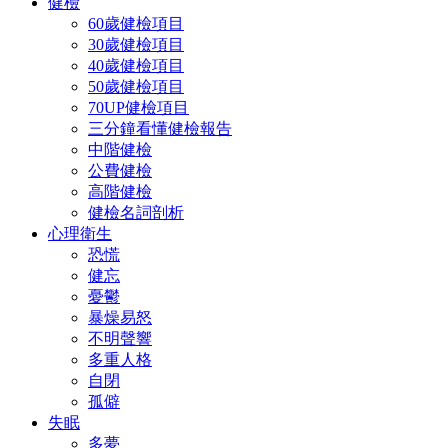
健檢
60歲健檢項目
30歲健檢項目
40歲健檢項目
50歲健檢項目
70UP健檢項目
三分鐘看懂健檢報告
中階健檢
公費健檢
高階健檢
健檢名詞剖析
心理衛生
恐慌
健忘
憂鬱
暴燥易怒
不明聲響
多重人格
自閉
孤僻
失眠
多夢