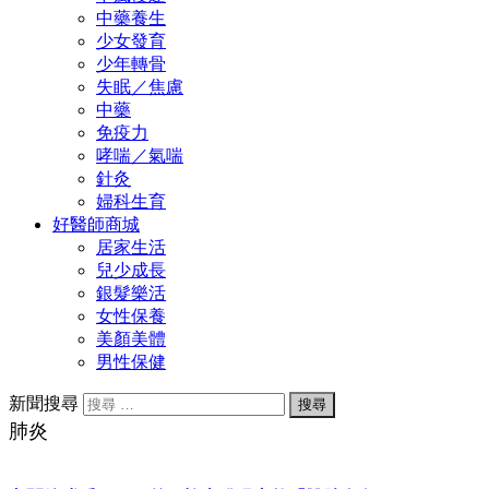
中藥養生
少女發育
少年轉骨
失眠／焦慮
中藥
免疫力
哮喘／氣喘
針灸
婦科生育
好醫師商城
居家生活
兒少成長
銀髮樂活
女性保養
美顏美體
男性保健
新聞搜尋
肺炎