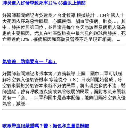
肺炎進入好發季致死率12% 65歲以上慎防
好醫師新聞網記者吳建良／台北報導 根據統計，104年國人十
大死因依序為惡性腫瘤、心臟疾病、腦血管疾病、肺炎…。其
中，肺炎位居第四位，並且還是每年冬天急診室及病房人滿為
患的主要原因。尤其在社區型肺炎中最常見的鏈球菌肺炎，死
亡率達約12%，罹病原因和高齡及營養不足呈現正相關。 ...
氣管差 防寒要有一「套」
好醫師新聞網記者張本篤／嘉義報導 上圖：圍巾口罩可以緩
解冷空氣入侵氣管機率 寒流從今（８）日晚間開始發威，冷
空氣來襲對於氣管本來就不好的民眾，將出現更多的不適；醫
師提醒，曾有呼吸道疾病或氣管較弱的民眾，面對寒流來襲就
要有一「套」，口罩和圍巾是基本配備，能夠阻隔冷空氣入侵
氣管，減緩...
咳嗽帶血很嚴重嗎？醫：顏色和血量是關鍵