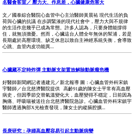
名醫會客室／ 壓力大、作息差，心臟健康危害大
文／國泰綜合醫院心血管中心主治醫師黃晨祐 現代生活的負
荷與心臟的抗議 在步調緊湊的現代社會中，壓力大與不規律
的生活作息幾乎已成為常態。許多人認為，只要身體能撐得
住，就無須擔憂。然而，心臟這台人體全年無休的幫浦，若是
長期處於高壓環境、缺乏休息以致自主神經系統失衡，會導致
心跳、血管內皮功能異...
心臟藏不定時炸彈 主動脈支架置放解除動脈瘤危機
好醫師新聞網記者邊建元／新北報導 圖：心臟血管外科宋鎮
宇醫師／台北慈濟醫院提供 高齡91歲的陳女士平常有高血壓
病史，但因季節交替氣溫變化大，血壓變得不穩定，日前因為
胸痛、呼吸喘被送往台北慈濟醫院急診。心臟血管外科宋鎮宇
醫師透過胸部X光檢查發現，陳女士的縱膈腔擴...
長庚研究：孕婦高血壓容易引起主動脈病變