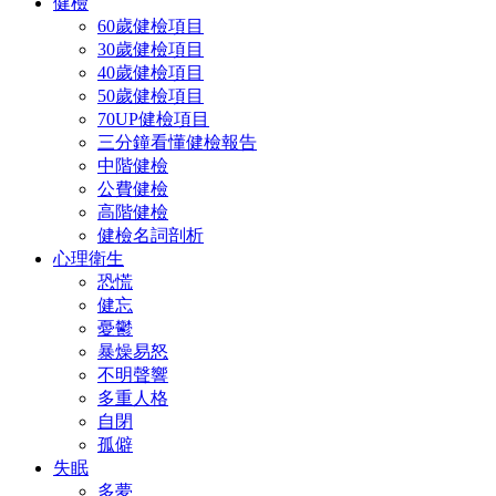
健檢
60歲健檢項目
30歲健檢項目
40歲健檢項目
50歲健檢項目
70UP健檢項目
三分鐘看懂健檢報告
中階健檢
公費健檢
高階健檢
健檢名詞剖析
心理衛生
恐慌
健忘
憂鬱
暴燥易怒
不明聲響
多重人格
自閉
孤僻
失眠
多夢