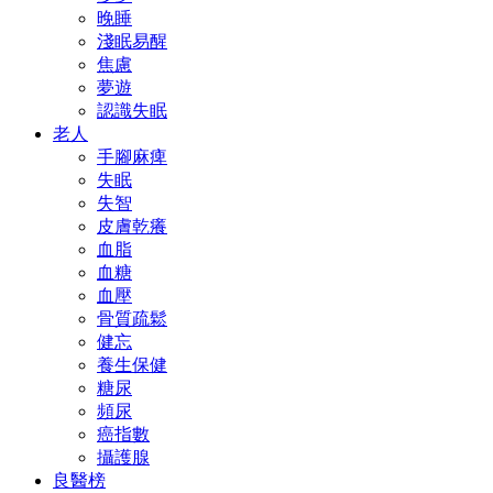
晚睡
淺眠易醒
焦慮
夢遊
認識失眠
老人
手腳麻痺
失眠
失智
皮膚乾癢
血脂
血糖
血壓
骨質疏鬆
健忘
養生保健
糖尿
頻尿
癌指數
攝護腺
良醫榜