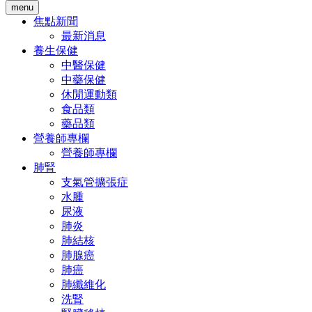
menu
焦點新聞
最新消息
養生保健
中醫保健
中藥保健
休閒運動類
食品類
藥品類
營養師專欄
營養師專欄
肺腎
支氣管擴張症
水腫
尿液
肺炎
肺結核
肺腺癌
肺癌
肺纖維化
洗腎