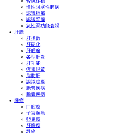
腎臟移植
慢性阻塞性肺病
認識肺臟
認識腎臟
急性腎功能衰竭
肝膽
肝指數
肝硬化
肝腫瘤
各型肝炎
肝功能
疲累眼黃
脂肪肝
認識膽囊
膽管疾病
膽囊疾病
腫瘤
口腔癌
子宮頸癌
卵巢癌
肝膽癌
乳癌