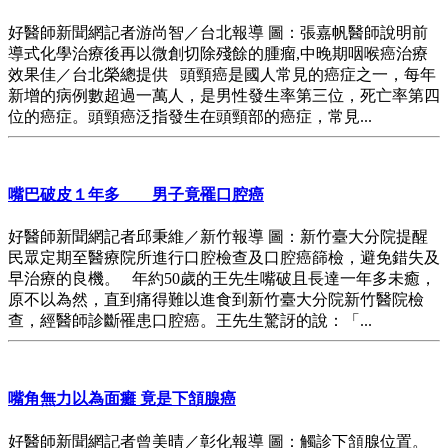
好醫師新聞網記者游尚智／台北報導 圖：張嘉帆醫師說明前
導式化學治療後再以微創切除殘餘的腫瘤,中晚期咽喉癌治療
效果佳／台北榮總提供 頭頸癌是國人常見的癌症之一，每年
新增的病例數超過一萬人，是男性發生率第三位，死亡率第四
位的癌症。頭頸癌泛指發生在頭頸部的癌症，常見...
嘴巴破皮１年多 男子竟罹口腔癌
好醫師新聞網記者邱秉維／新竹報導 圖：新竹臺大分院提醒
民眾定期至醫療院所進行口腔檢查及口腔癌篩檢，避免錯失及
早治療的良機。 年約50歲的王先生嘴破且長達一年多未癒，
原不以為然，直到痛得難以進食到新竹臺大分院新竹醫院檢
查，經醫師診斷罹患口腔癌。王先生驚訝的說：「...
嘴角無力以為面癱 竟是下頷腺癌
好醫師新聞網記者曾美晴／彰化報導 圖：觸診下頷腺位置。