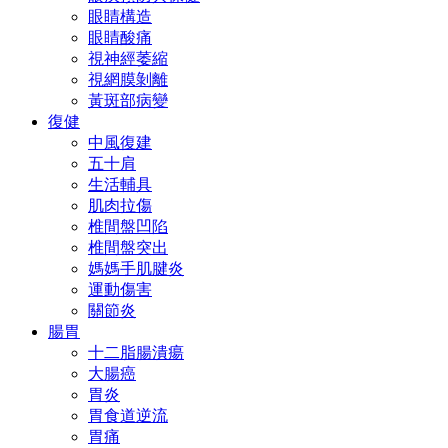
眼睛構造
眼睛酸痛
視神經萎縮
視網膜剝離
黃斑部病變
復健
中風復建
五十肩
生活輔具
肌肉拉傷
椎間盤凹陷
椎間盤突出
媽媽手肌腱炎
運動傷害
關節炎
腸胃
十二脂腸潰瘍
大腸癌
胃炎
胃食道逆流
胃痛