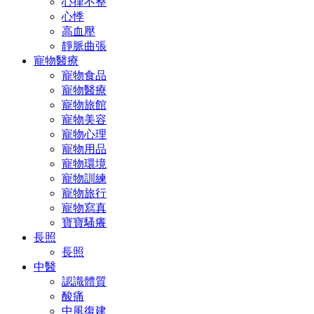
心律不整
心悸
高血壓
靜脈曲張
寵物醫療
寵物食品
寵物醫療
寵物旅館
寵物美容
寵物心理
寵物用品
寵物環境
寵物訓練
寵物旅行
寵物寫真
寶寶騷癢
長照
長照
中醫
認識體質
酸痛
中風復建