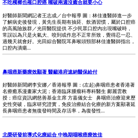
不吃檳榔也罹口腔癌 嘴破兩週沒癒合就要小心
好醫師新聞網記者王志成／台中報導 圖：林佳逢醫師進一步
了解病史後發現，黃先生長期有抽菸、飲酒習慣，屬於口腔癌
的高風險族群／光田醫院提供 不少民眾口腔內出現嘴破時，
常誤以為只是火氣大、咬到或作息不正常所致，覺得忍一忍、
過幾天就會好。光田綜合醫院耳鼻喉頭頸部林佳逢醫師指出，
口腔內潰瘍...
鼻咽癌新藥療效顯著 醫籲港府速納醫保給付
好醫師新聞網李安娜／香港報導 圖：(左起)鼻咽癌患者香港著
名療癒系漫畫家大泥；香港臨床腫瘤科專科醫生 鄺麗雲教
授；癌症資訊網慈善基金主席 方嘉儀女士 鼻咽癌治療迎來歷
史性突破，臨床研究證實，免疫治療結合化療的新方案顯著延
長鼻咽癌患者無復發時間及存活率，為復發性...
北榮研發前導式化療組合 中晚期咽喉癌療效佳