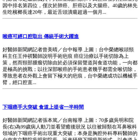
因中排名第四位，僅次於肺癌、肝癌以及大腸癌。40歲的林先
生吃檳榔長達20年，最近舌頭潰瘍超過一個月...
喉癌可經口腔取出 傳統手術大躍進
好醫師新聞網記者曾美晴／台中報導 上圖：台中榮總喉頭頸
科主任王仲祺醫師說明手術疤痕 癌症治療以手術切除為上
策，然而頸部腫瘤切除由於必須保留聲道與食道功能，一向都
是極高的挑戰；以往深部喉癌的手術患者幾乎都需全喉切除，
導致患者在外觀上會留下極大的疤痕，台中榮總成功以機械手
臂，經口腔直...
下咽癌手大突破 食道上提省一半時間
好醫師新聞網記者張本篤／台南報導 上圖：70多歲吳明和院
長(右)為99歲病人動刀並看望癒後狀況 以往被歸類在耳鼻喉科
領域的下咽癌手術出現重大突破；本身是胸腔外科專科醫師的
台南市立醫院吳明和院長，近來研發下咽癌新術式，以食道上