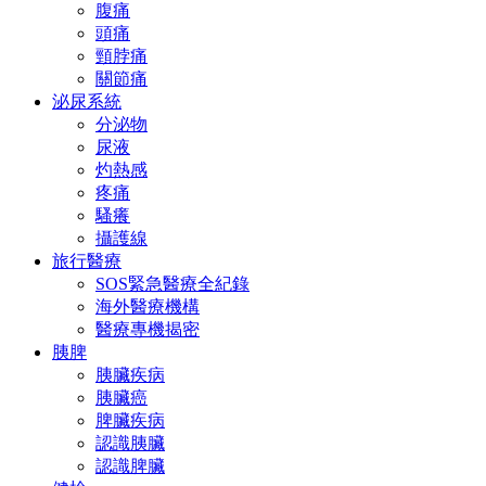
腹痛
頭痛
頸脖痛
關節痛
泌尿系統
分泌物
尿液
灼熱感
疼痛
騷癢
攝護線
旅行醫療
SOS緊急醫療全紀錄
海外醫療機構
醫療專機揭密
胰脾
胰臟疾病
胰臟癌
脾臟疾病
認識胰臟
認識脾臟