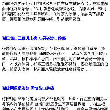
75歲張姓男子10個月前喝水會不自主從右嘴角流出，被當成顏
面神經麻痺治療，2個月前惡化成聲音沙啞、吞嚥困難，轉到
衛福部彰化醫院由耳鼻喉科主任許嘉方診療，確診為下頷腺
癌，因癌細胞擴散到顏面神經，引起痲痺及聲...
嘴巴傷口三個月未癒 壯男確診口腔癌
好醫師新聞網記者游尚智／台北報導 圖：影像導引系統可提
前發現病人體態變化而即時做出修正。 45歲的張先生平時抽
菸、喝酒、檳榔樣樣不忌口，兩三個月前在嘴巴發現一個傷
口，本以為無礙，卻兩三個月後遲遲不見好，擔心是癌症的徵
兆，於是夫妻倆一起到亞東醫院放射腫瘤科看診，...
嘴破兩週還沒好 需慎防口腔癌
好醫師新聞網記者游尚智／台北報導 上圖：台乤慈濟醫院耳
鼻喉科許瑛倢醫師 台灣口腔癌發生率高居世界第一。衛生福
利部公布之最新國人十大癌症統計顯示，口腔癌在男性癌症死