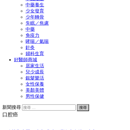
中藥養生
少女發育
少年轉骨
失眠／焦慮
中藥
免疫力
哮喘／氣喘
針灸
婦科生育
好醫師商城
居家生活
兒少成長
銀髮樂活
女性保養
美顏美體
男性保健
新聞搜尋
口腔癌