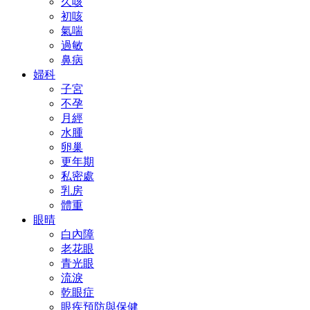
久咳
初咳
氣喘
過敏
鼻病
婦科
子宮
不孕
月經
水腫
卵巢
更年期
私密處
乳房
體重
眼晴
白內障
老花眼
青光眼
流淚
乾眼症
眼疾預防與保健