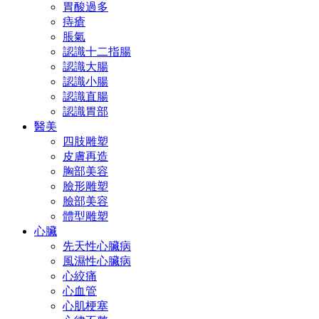
胃酸過多
痔瘡
脹氣
認識十二指腸
認識大腸
認識小腸
認識直腸
認識胃部
醫美
四肢雕塑
皮膚再造
胸部美容
臉形雕塑
臉部美容
體型雕塑
心臟
先天性心臟病
風濕性心臟病
心絞痛
心血管
心肌梗塞