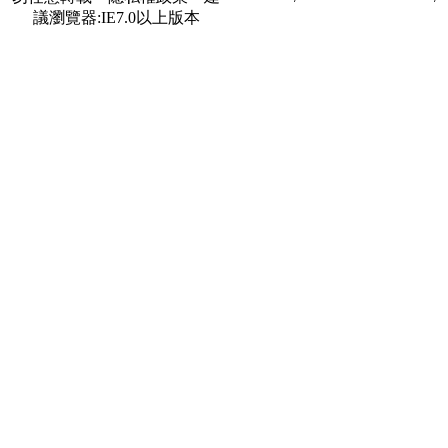
議瀏覽器:IE7.0以上版本
合作夥伴