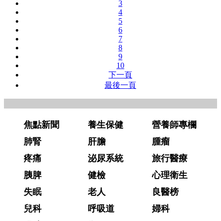
3
4
5
6
7
8
9
10
下一頁
最後一頁
焦點新聞
養生保健
營養師專欄
肺腎
肝膽
腫瘤
疼痛
泌尿系統
旅行醫療
胰脾
健檢
心理衛生
失眠
老人
良醫榜
兒科
呼吸道
婦科