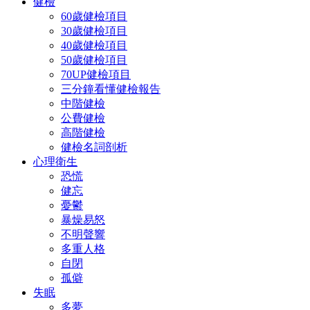
健檢
60歲健檢項目
30歲健檢項目
40歲健檢項目
50歲健檢項目
70UP健檢項目
三分鐘看懂健檢報告
中階健檢
公費健檢
高階健檢
健檢名詞剖析
心理衛生
恐慌
健忘
憂鬱
暴燥易怒
不明聲響
多重人格
自閉
孤僻
失眠
多夢