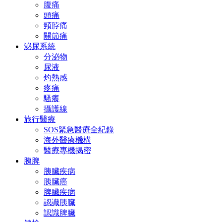
腹痛
頭痛
頸脖痛
關節痛
泌尿系統
分泌物
尿液
灼熱感
疼痛
騷癢
攝護線
旅行醫療
SOS緊急醫療全紀錄
海外醫療機構
醫療專機揭密
胰脾
胰臟疾病
胰臟癌
脾臟疾病
認識胰臟
認識脾臟