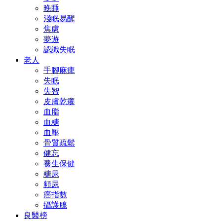
晚睡
淺眠易醒
焦慮
夢遊
認識失眠
老人
手腳麻痺
失眠
失智
皮膚乾癢
血脂
血糖
血壓
骨質疏鬆
健忘
養生保健
糖尿
頻尿
癌指數
攝護腺
良醫榜