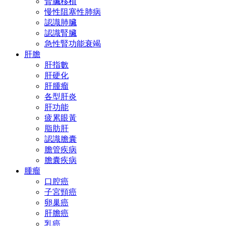
腎臟移植
慢性阻塞性肺病
認識肺臟
認識腎臟
急性腎功能衰竭
肝膽
肝指數
肝硬化
肝腫瘤
各型肝炎
肝功能
疲累眼黃
脂肪肝
認識膽囊
膽管疾病
膽囊疾病
腫瘤
口腔癌
子宮頸癌
卵巢癌
肝膽癌
乳癌