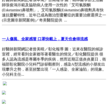
師張俊鴻示範及協助病人使用一次性的「艾司氯胺酮
(Esketamine)鼻噴劑」。艾司氯胺酮(Esketamine)鼻噴劑具有快
速抗憂鬱特性，近年已成為難治型憂鬱症的重要治療選擇之一
(示意圖非新聞案例)／奇美醫院提供 ...
一人傷風、全家感冒 口罩快載上，夏天也會得流感
好醫師新聞網記者曾美晴／彰化報導 圖：近來在醫院的候診
室裡，經常看到全家都等著看醫生的情況／彰化醫院提供 很
多人認為流感是專屬冬季的疾病，然而近期正值炎炎夏日，衛
福部彰化醫院小兒科門診卻觀察到，感染A型流感的小朋友出
現攀升之勢，甚至頻繁出現「一人感染、全家淪陷」的現象。
小兒科主任...