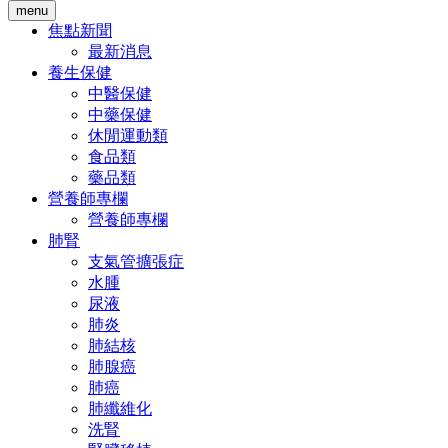
menu
焦點新聞
最新消息
養生保健
中醫保健
中藥保健
休閒運動類
食品類
藥品類
營養師專欄
營養師專欄
肺腎
支氣管擴張症
水腫
尿液
肺炎
肺結核
肺腺癌
肺癌
肺纖維化
洗腎