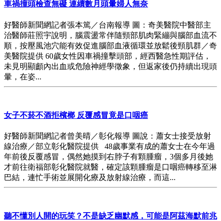
車禍撞頭檢查無礙 連續數月頭暈婦人無奈
好醫師新聞網記者張本篤／台南報導 圖：奇美醫院中醫部主
治醫師莊照宇說明，腦震盪常伴隨頸部肌肉緊繃與腦部血流不
順，按壓風池穴能有效促進腦部血液循環並放鬆後頸肌群／奇
美醫院提供 60歲女性因車禍撞擊頭部，經西醫急性期評估，
未見明顯顱內出血或危險神經學徵象，但返家後仍持續出現頭
暈，在姿...
女子不菸不酒拒檳榔 反覆感冒竟是口咽癌
好醫師新聞網記者曾美晴／彰化報導 圖說：蕭女士接受放射
線治療／部立彰化醫院提供 48歲事業有成的蕭女士在今年過
年前後反覆感冒，偶然她摸到右脖子有顆腫瘤，3個多月後她
才前往衛福部彰化醫院就醫，確定該顆腫瘤是口咽癌轉移至淋
巴結，連忙手術並展開化療及放射線治療，而這...
聽不懂別人開的玩笑？不是缺乏幽默感，可能是阿茲海默前兆