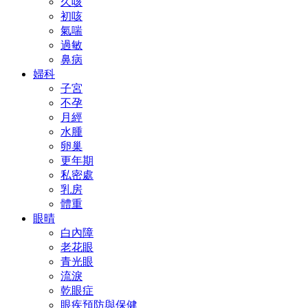
久咳
初咳
氣喘
過敏
鼻病
婦科
子宮
不孕
月經
水腫
卵巢
更年期
私密處
乳房
體重
眼晴
白內障
老花眼
青光眼
流淚
乾眼症
眼疾預防與保健