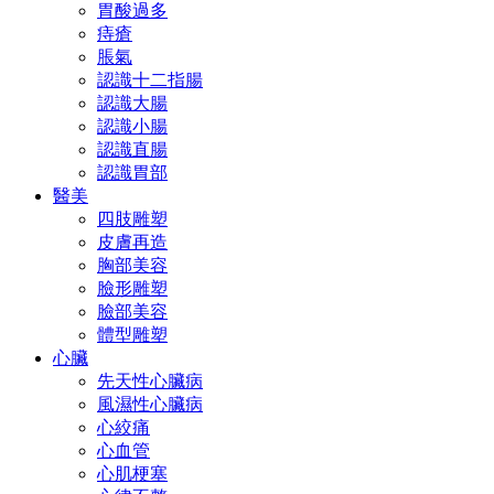
胃酸過多
痔瘡
脹氣
認識十二指腸
認識大腸
認識小腸
認識直腸
認識胃部
醫美
四肢雕塑
皮膚再造
胸部美容
臉形雕塑
臉部美容
體型雕塑
心臟
先天性心臟病
風濕性心臟病
心絞痛
心血管
心肌梗塞