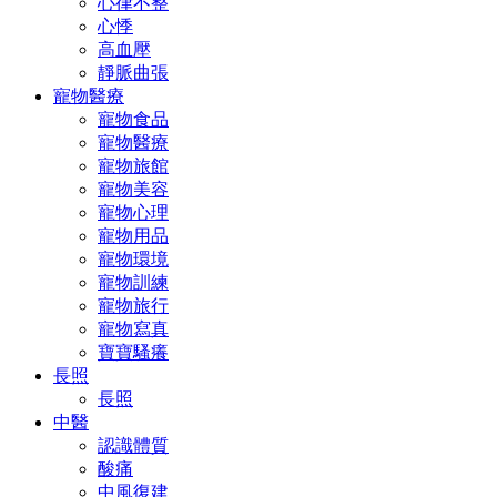
心律不整
心悸
高血壓
靜脈曲張
寵物醫療
寵物食品
寵物醫療
寵物旅館
寵物美容
寵物心理
寵物用品
寵物環境
寵物訓練
寵物旅行
寵物寫真
寶寶騷癢
長照
長照
中醫
認識體質
酸痛
中風復建