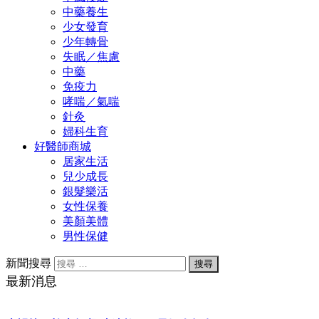
中藥養生
少女發育
少年轉骨
失眠／焦慮
中藥
免疫力
哮喘／氣喘
針灸
婦科生育
好醫師商城
居家生活
兒少成長
銀髮樂活
女性保養
美顏美體
男性保健
新聞搜尋
最新消息