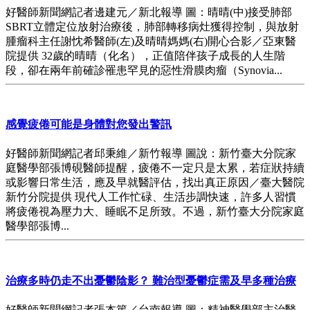
好醫師新聞網記者邊建元／新北報導 圖：晴晴(中)接受肺部
SBRT立體定位放射治療後，肺部轉移病灶獲得控制，與放射
腫瘤科主任謝忱希醫師(左)及晴晴媽媽(右)開心合影／亞東醫
院提供 32歲的晴晴（化名），正值陪伴孩子成長的人生階
段，卻在兩年前確診罹患罕見的惡性滑膜肉瘤（Synovia...
感覺疲倦可能是身體對您發出警訊
好醫師新聞網記者邱秉維／新竹報導 圖說：新竹臺大分院家
庭醫學部張博硯醫師提醒，疲倦不一定只是太累，若症狀持續
或影響日常生活，應及早就醫評估，找出真正原因／臺大醫院
新竹分院提供 現代人工作忙碌、生活步調快速，許多人習慣
將疲倦視為壓力大、睡眠不足所致。不過，新竹臺大分院家庭
醫學部張博...
治療多時仍走不出憂鬱陰影？ 難治型憂鬱症需及早多種治療
好醫師新聞網記者張本篤／台南報導 圖：精神醫學部主治醫