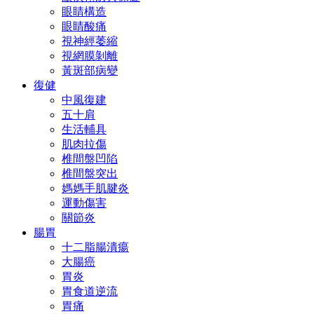
眼睛構造
眼睛酸痛
視神經萎縮
視網膜剝離
黃斑部病變
復健
中風復建
五十肩
生活輔具
肌肉拉傷
椎間盤凹陷
椎間盤突出
媽媽手肌腱炎
運動傷害
關節炎
腸胃
十二脂腸潰瘍
大腸癌
胃炎
胃食道逆流
胃痛