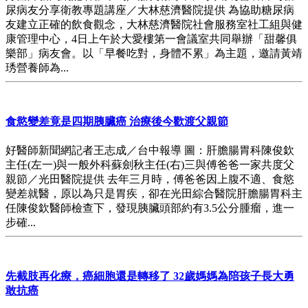
尿病友分享衛教專題講座／大林慈濟醫院提供 為協助糖尿病
友建立正確的飲食觀念，大林慈濟醫院社會服務室社工組與健
康管理中心，4日上午於大愛樓第一會議室共同舉辦「甜馨俱
樂部」病友會。以「早餐吃對，身體不累」為主題，邀請黃靖
琇營養師為...
食慾變差竟是四期胰臟癌 治療後今歡渡父親節
好醫師新聞網記者王志成／台中報導 圖：肝膽腸胃科陳俊欽
主任(左一)與一般外科蘇劍秋主任(右)三與傅爸爸一家共度父
親節／光田醫院提供 去年三月時，傅爸爸因上腹不適、食慾
變差就醫，原以為只是胃疾，卻在光田綜合醫院肝膽腸胃科主
任陳俊欽醫師檢查下，發現胰臟頭部約有3.5公分腫瘤，進一
步確...
先截肢再化療，癌細胞還是轉移了 32歲媽媽為陪孩子長大勇
敢抗癌