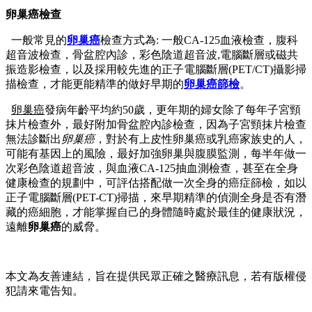
卵巢癌檢查
一般常見的
卵巢癌
檢查方式為: 一般CA-125血液檢查，腹科
超音波檢查，骨盆腔內診，彩色陰道超音波,電腦斷層或磁共
振造影檢查，以及採用較先進的正子電腦斷層(PET/CT)攝影掃
描檢查，才能更能精準的做好早期的
卵巢癌篩檢
。
卵巢癌
發病年齡平均約50歲，更年期的婦女除了每年子宮頸
抹片檢查外，最好附加骨盆腔內診檢查，因為子宮頸抹片檢查
無法診斷出
卵巢癌
，對於有上皮性卵巢癌或乳癌家族史的人，
可能有基因上的風險，最好加強卵巢與腹膜監測，每半年做一
次彩色陰道超音波，與血液CA-125抽血測檢查，甚至在全身
健康檢查的規劃中，可評估搭配做一次全身的癌症篩檢，如以
正子電腦斷層(PET-CT)掃描，來早期精準的偵測全身是否有潛
藏的癌細胞，才能掌握自己的身體隨時處於最佳的健康狀況，
遠離
卵巢癌
的威脅。
本文為友善連結，旨在提供民眾正確之醫療訊息，若有版權侵
犯請來電告知。