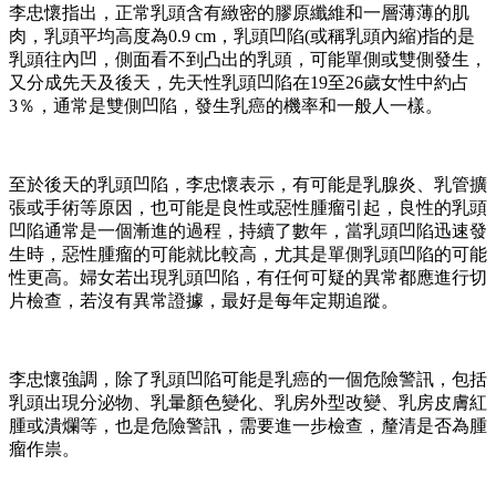
李忠懷指出，正常乳頭含有緻密的膠原纖維和一層薄薄的肌
肉，乳頭平均高度為0.9 cm，乳頭凹陷(或稱乳頭內縮)指的是
乳頭往內凹，側面看不到凸出的乳頭，可能單側或雙側發生，
又分成先天及後天，先天性乳頭凹陷在19至26歲女性中約占
3％，通常是雙側凹陷，發生乳癌的機率和一般人一樣。
至於後天的乳頭凹陷，李忠懷表示，有可能是乳腺炎、乳管擴
張或手術等原因，也可能是良性或惡性腫瘤引起，良性的乳頭
凹陷通常是一個漸進的過程，持續了數年，當乳頭凹陷迅速發
生時，惡性腫瘤的可能就比較高，尤其是單側乳頭凹陷的可能
性更高。婦女若出現乳頭凹陷，有任何可疑的異常都應進行切
片檢查，若沒有異常證據，最好是每年定期追蹤。
李忠懷強調，除了乳頭凹陷可能是乳癌的一個危險警訊，包括
乳頭出現分泌物、乳暈顏色變化、乳房外型改變、乳房皮膚紅
腫或潰爛等，也是危險警訊，需要進一步檢查，釐清是否為腫
瘤作祟。