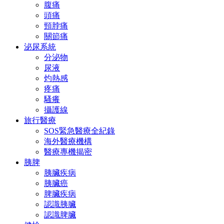
腹痛
頭痛
頸脖痛
關節痛
泌尿系統
分泌物
尿液
灼熱感
疼痛
騷癢
攝護線
旅行醫療
SOS緊急醫療全紀錄
海外醫療機構
醫療專機揭密
胰脾
胰臟疾病
胰臟癌
脾臟疾病
認識胰臟
認識脾臟