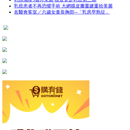
乳癌患者不再恐懼手術 大網膜皮瓣重建重拾美麗
名醫會客室／六歲女童長胸部─「乳房早熟症」