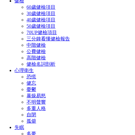
健檢
60歲健檢項目
30歲健檢項目
40歲健檢項目
50歲健檢項目
70UP健檢項目
三分鐘看懂健檢報告
中階健檢
公費健檢
高階健檢
健檢名詞剖析
心理衛生
恐慌
健忘
憂鬱
暴燥易怒
不明聲響
多重人格
自閉
孤僻
失眠
多夢