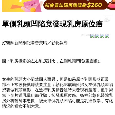
2021-
04-09
單側乳頭凹陷竟發現乳房原位癌
10:16:41
好醫師新聞網記者曾美晴／彰化報導
圖：乳房攝影的左右乳房對比，左側乳頭凹陷(畫圈處)。
女生的乳頭大小雖然因人而異，但是如果原本乳頭形狀正常，
卻不正常改變就應該要注意；彰化63歲賴姓婦女左側乳頭凹陷
想要做乳頭整形，在進行乳房超音波時未發現有腫瘤，但手術
當下切片送乳暈組織化驗，卻發現原位癌。衛福部彰化醫院乳
房外科醫師李忠懷，後天單側乳頭凹陷可能是乳癌作祟，有此
情況的婦女不能大意。