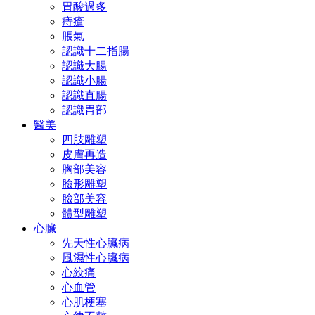
胃酸過多
痔瘡
脹氣
認識十二指腸
認識大腸
認識小腸
認識直腸
認識胃部
醫美
四肢雕塑
皮膚再造
胸部美容
臉形雕塑
臉部美容
體型雕塑
心臟
先天性心臟病
風濕性心臟病
心絞痛
心血管
心肌梗塞