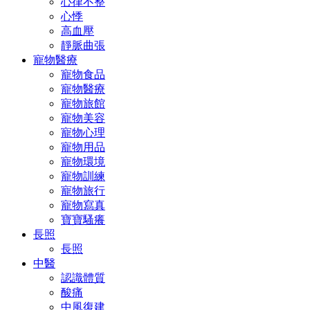
心律不整
心悸
高血壓
靜脈曲張
寵物醫療
寵物食品
寵物醫療
寵物旅館
寵物美容
寵物心理
寵物用品
寵物環境
寵物訓練
寵物旅行
寵物寫真
寶寶騷癢
長照
長照
中醫
認識體質
酸痛
中風復建