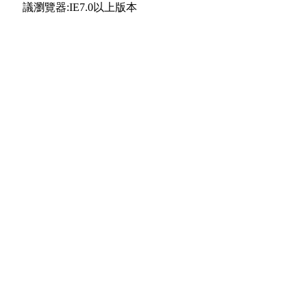
議瀏覽器:IE7.0以上版本
合作夥伴