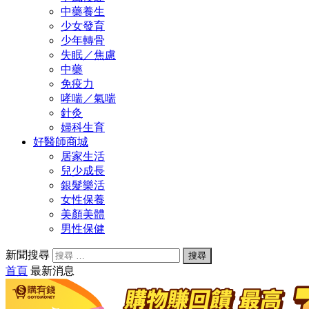
中藥養生
少女發育
少年轉骨
失眠／焦慮
中藥
免疫力
哮喘／氣喘
針灸
婦科生育
好醫師商城
居家生活
兒少成長
銀髮樂活
女性保養
美顏美體
男性保健
新聞搜尋
首頁
最新消息