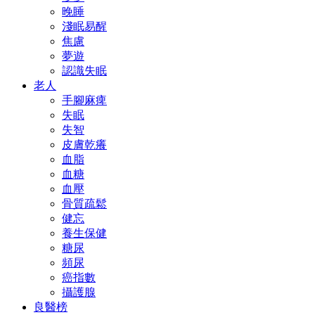
晚睡
淺眠易醒
焦慮
夢遊
認識失眠
老人
手腳麻痺
失眠
失智
皮膚乾癢
血脂
血糖
血壓
骨質疏鬆
健忘
養生保健
糖尿
頻尿
癌指數
攝護腺
良醫榜