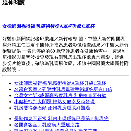
延伸閱讀
女律師因禍得福 乳癌術後從A罩杯升級C罩杯
好醫師新聞網記者邱秉維／新竹報導 圖：中醫大新竹附醫乳
房外科主任古君平醫師所指為患者影像檢查結果／中醫大新竹
附醫提供 一名已停經的60 歲李姓患者在健康檢查中，透過乳
房攝影與超音波檢查發現右側乳房出現多處異常顯影，經進一
步切片檢查後，確診為乳管原位癌。求診中國醫藥大學新竹附
設醫院...
女律師因禍得福 乳癌術後從A罩杯升級C罩杯
名醫會客室／延遲性乳房重建手術讓妳更有自信
台灣女性近8成屬高密度乳房 乳房檢查要分齡
小健檢找到大問題 輕熟女慶幸及時發現
乳房硬得像石頭 產婦乳房腫脹好難過
長期作息不正常 乳房出現腫塊已是第四期乳癌
名醫會客室／乳癌病人重建之路
乳頭濕疹3個月未癒 檢查竟是乳癌第二期