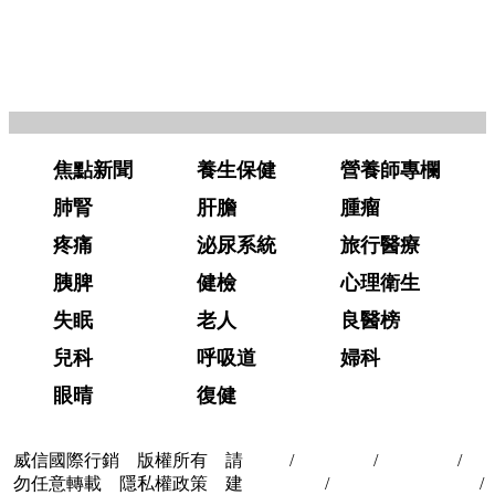
焦點新聞
養生保健
營養師專欄
肺腎
肝膽
腫瘤
疼痛
泌尿系統
旅行醫療
胰脾
健檢
心理衛生
失眠
老人
良醫榜
兒科
呼吸道
婦科
眼晴
復健
威信國際行銷 版權所有 請
首頁
/
關於我們
/
聯絡我們
/
隱
勿任意轉載 隱私權政策 建
私權政策
/
著作權與轉載授權
/