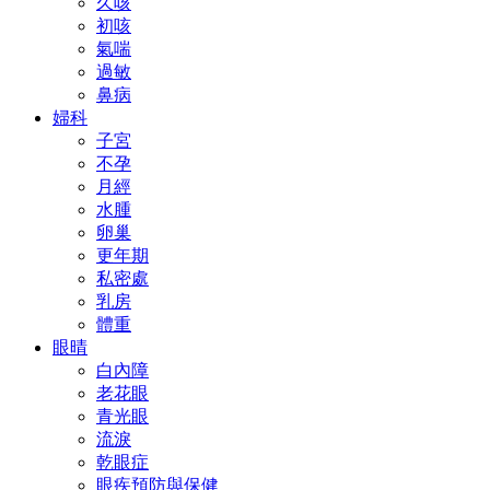
久咳
初咳
氣喘
過敏
鼻病
婦科
子宮
不孕
月經
水腫
卵巢
更年期
私密處
乳房
體重
眼晴
白內障
老花眼
青光眼
流淚
乾眼症
眼疾預防與保健