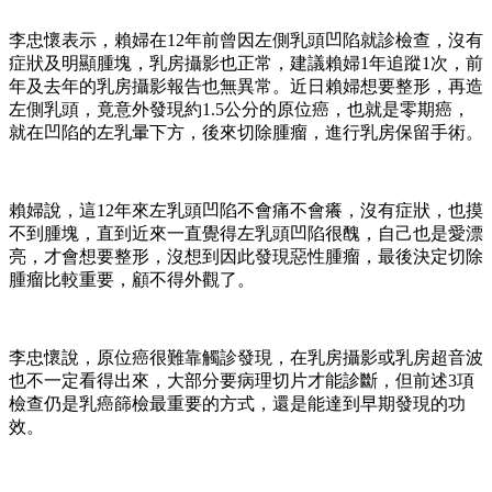
李忠懷表示，賴婦在12年前曾因左側乳頭凹陷就診檢查，沒有
症狀及明顯腫塊，乳房攝影也正常，建議賴婦1年追蹤1次，前
年及去年的乳房攝影報告也無異常。近日賴婦想要整形，再造
左側乳頭，竟意外發現約1.5公分的原位癌，也就是零期癌，
就在凹陷的左乳暈下方，後來切除腫瘤，進行乳房保留手術。
賴婦說，這12年來左乳頭凹陷不會痛不會癢，沒有症狀，也摸
不到腫塊，直到近來一直覺得左乳頭凹陷很醜，自己也是愛漂
亮，才會想要整形，沒想到因此發現惡性腫瘤，最後決定切除
腫瘤比較重要，顧不得外觀了。
李忠懷說，原位癌很難靠觸診發現，在乳房攝影或乳房超音波
也不一定看得出來，大部分要病理切片才能診斷，但前述3項
檢查仍是乳癌篩檢最重要的方式，還是能達到早期發現的功
效。