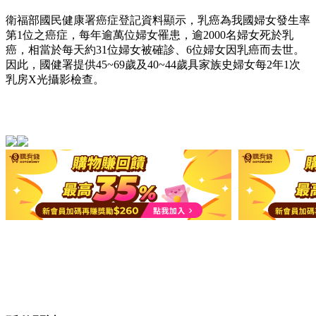
衛福部國民健康署癌症登記資料顯示，乳癌為我國婦女發生率
第1位之癌症，每年逾萬位婦女罹患，逾2000名婦女死於乳
癌，相當於每天約31位婦女被確診、6位婦女因乳癌而去世。
因此，國健署提供45~69歲及40~44歲具家族史婦女每2年1次
乳房X光攝影檢查。