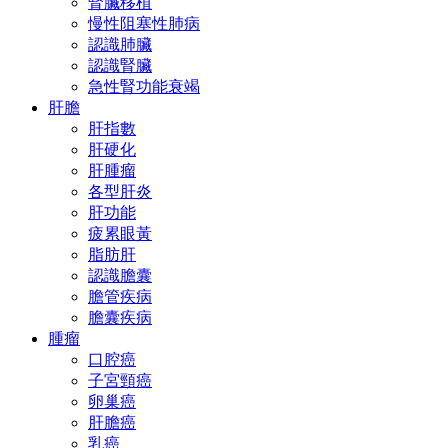
腎臟移植
慢性阻塞性肺病
認識肺臟
認識腎臟
急性腎功能衰竭
肝膽
肝指數
肝硬化
肝腫瘤
各型肝炎
肝功能
疲累眼黃
脂肪肝
認識膽囊
膽管疾病
膽囊疾病
腫瘤
口腔癌
子宮頸癌
卵巢癌
肝膽癌
乳癌