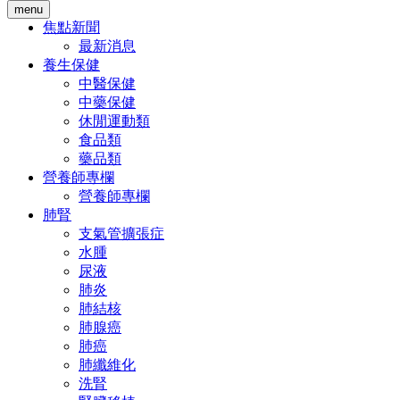
menu
焦點新聞
最新消息
養生保健
中醫保健
中藥保健
休閒運動類
食品類
藥品類
營養師專欄
營養師專欄
肺腎
支氣管擴張症
水腫
尿液
肺炎
肺結核
肺腺癌
肺癌
肺纖維化
洗腎