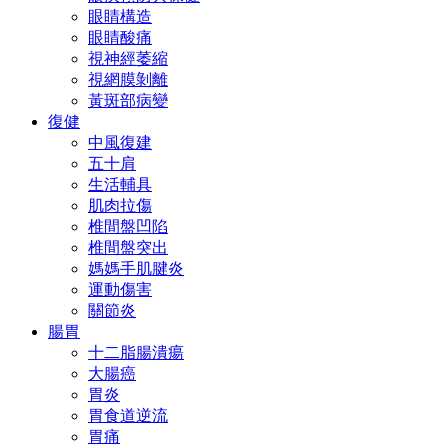
眼睛構造
眼睛酸痛
視神經萎縮
視網膜剝離
黃斑部病變
復健
中風復建
五十肩
生活輔具
肌肉拉傷
椎間盤凹陷
椎間盤突出
媽媽手肌腱炎
運動傷害
關節炎
腸胃
十二脂腸潰瘍
大腸癌
胃炎
胃食道逆流
胃痛