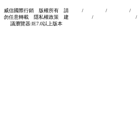
威信國際行銷 版權所有 請
首頁
/
關於我們
/
聯絡我們
/
隱
勿任意轉載 隱私權政策 建
私權政策
/
著作權與轉載授權
/
議瀏覽器:IE7.0以上版本
合作夥伴