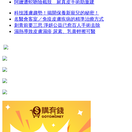
阿嬤遭蛇吻險截肢 屍真皮手術助重建
科技護膚趨勢！揭開保養新寵兒的秘密！
名醫會客室／免疫皮膚疾病的精準治療方式
刺青前要三思 淨妍公益已愈百人手術去除
濕熱導致皮膚濕疹 尿素、乳膏輕擦可醫