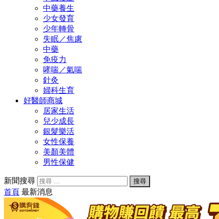
中藥養生
少女發育
少年轉骨
失眠／焦慮
中藥
免疫力
哮喘／氣喘
針灸
婦科生育
好醫師商城
居家生活
兒少成長
銀髮樂活
女性保養
美顏美體
男性保健
新聞搜尋
首頁
最新消息