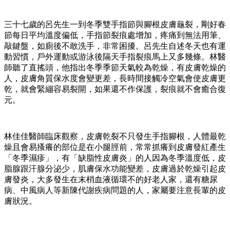
三十七歲的呂先生一到冬季雙手指節與腳根皮膚龜裂，剛好春
節每日平均溫度偏低，手指節裂痕處增加，疼痛到無法用筆、
敲鍵盤，如廁後不敢洗手，非常困擾。呂先生自述冬天也有運
動習慣，戶外運動或游泳後隔天手指裂痕馬上又多幾條。林醫
師聽了直搖頭，他指出冬季季節天氣較為乾燥，有皮膚乾燥的
人，皮膚角質保水度會變更差，長時間接觸冷空氣會使皮膚更
乾，就會緊繃容易裂開，如果還不作保護，裂痕就不會癒合復
元。
林佳佳醫師臨床觀察，皮膚乾裂不只發生手指腳根，人體最乾
燥且會易搔癢的部位是在小腿脛前，常常抓癢到皮膚發紅產生
「冬季濕疹」，有「缺脂性皮膚炎」的人因為冬季溫度低，皮
脂腺跟汗腺分泌少，肌膚保水功能變差，皮膚過於乾燥引起皮
膚發炎，大多發生在末梢血液循環不的好老人家，還有糖尿
病、中風病人等新陳代謝疾病問題的人，家屬要注意長輩的皮
膚狀況。