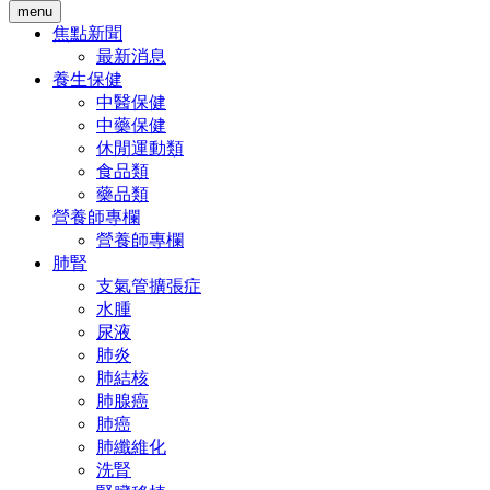
menu
焦點新聞
最新消息
養生保健
中醫保健
中藥保健
休閒運動類
食品類
藥品類
營養師專欄
營養師專欄
肺腎
支氣管擴張症
水腫
尿液
肺炎
肺結核
肺腺癌
肺癌
肺纖維化
洗腎