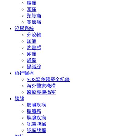
腹痛
頭痛
頸脖痛
關節痛
泌尿系統
分泌物
尿液
灼熱感
疼痛
騷癢
攝護線
旅行醫療
SOS緊急醫療全紀錄
海外醫療機構
醫療專機揭密
胰脾
胰臟疾病
胰臟癌
脾臟疾病
認識胰臟
認識脾臟