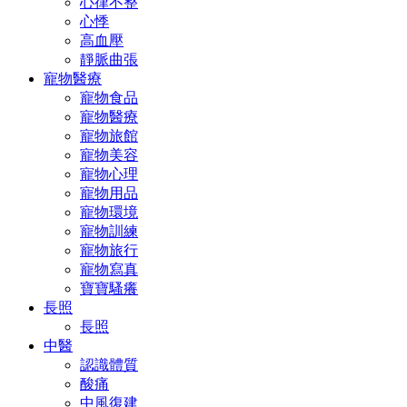
心律不整
心悸
高血壓
靜脈曲張
寵物醫療
寵物食品
寵物醫療
寵物旅館
寵物美容
寵物心理
寵物用品
寵物環境
寵物訓練
寵物旅行
寵物寫真
寶寶騷癢
長照
長照
中醫
認識體質
酸痛
中風復建