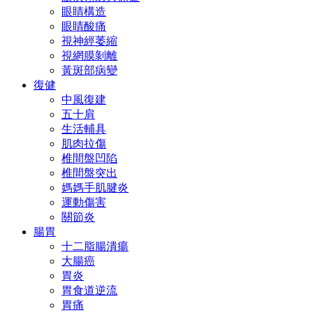
眼睛構造
眼睛酸痛
視神經萎縮
視網膜剝離
黃斑部病變
復健
中風復建
五十肩
生活輔具
肌肉拉傷
椎間盤凹陷
椎間盤突出
媽媽手肌腱炎
運動傷害
關節炎
腸胃
十二脂腸潰瘍
大腸癌
胃炎
胃食道逆流
胃痛