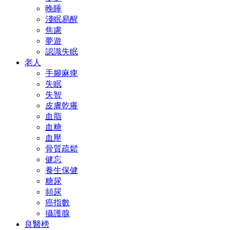
晚睡
淺眠易醒
焦慮
夢遊
認識失眠
老人
手腳麻痺
失眠
失智
皮膚乾癢
血脂
血糖
血壓
骨質疏鬆
健忘
養生保健
糖尿
頻尿
癌指數
攝護腺
良醫榜