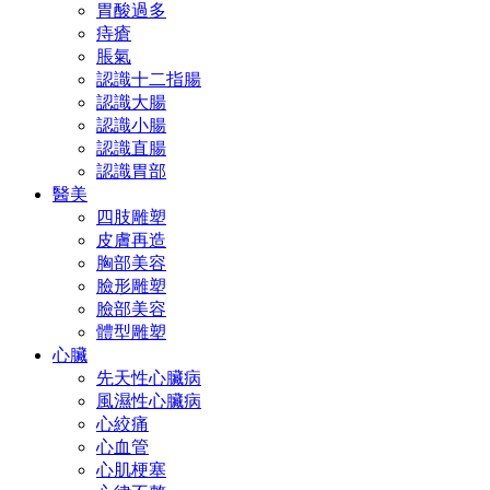
胃酸過多
痔瘡
脹氣
認識十二指腸
認識大腸
認識小腸
認識直腸
認識胃部
醫美
四肢雕塑
皮膚再造
胸部美容
臉形雕塑
臉部美容
體型雕塑
心臟
先天性心臟病
風濕性心臟病
心絞痛
心血管
心肌梗塞