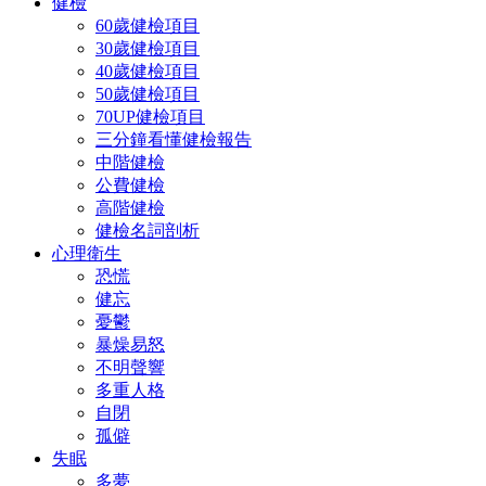
健檢
60歲健檢項目
30歲健檢項目
40歲健檢項目
50歲健檢項目
70UP健檢項目
三分鐘看懂健檢報告
中階健檢
公費健檢
高階健檢
健檢名詞剖析
心理衛生
恐慌
健忘
憂鬱
暴燥易怒
不明聲響
多重人格
自閉
孤僻
失眠
多夢