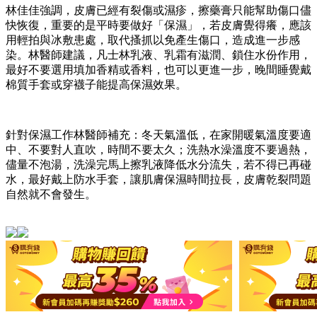
林佳佳強調，皮膚已經有裂傷或濕疹，擦藥膏只能幫助傷口儘
快恢復，重要的是平時要做好「保濕」，若皮膚覺得癢，應該
用輕拍與冰敷患處，取代搔抓以免產生傷口，造成進一步感
染。林醫師建議，凡士林乳液、乳霜有滋潤、鎖住水份作用，
最好不要選用填加香精或香料，也可以更進一步，晚間睡覺戴
棉質手套或穿襪子能提高保濕效果。
針對保濕工作林醫師補充：冬天氣溫低，在家開暖氣溫度要適
中、不要對人直吹，時間不要太久；洗熱水澡溫度不要過熱，
儘量不泡湯，洗澡完馬上擦乳液降低水分流失，若不得已再碰
水，最好戴上防水手套，讓肌膚保濕時間拉長，皮膚乾裂問題
自然就不會發生。