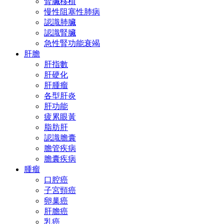
腎臟移植
慢性阻塞性肺病
認識肺臟
認識腎臟
急性腎功能衰竭
肝膽
肝指數
肝硬化
肝腫瘤
各型肝炎
肝功能
疲累眼黃
脂肪肝
認識膽囊
膽管疾病
膽囊疾病
腫瘤
口腔癌
子宮頸癌
卵巢癌
肝膽癌
乳癌