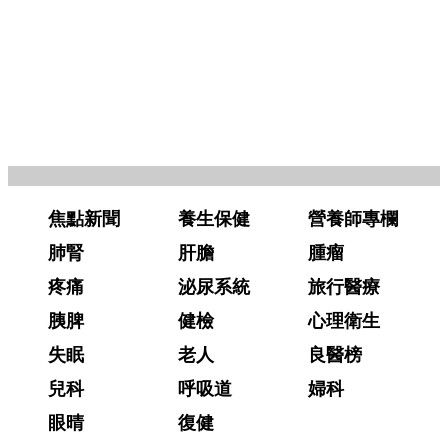
焦點新聞
養生保健
營養師專欄
肺腎
肝膽
腫瘤
疼痛
泌尿系統
旅行醫療
胰脾
健檢
心理衛生
失眠
老人
良醫榜
兒科
呼吸道
婦科
眼晴
復健