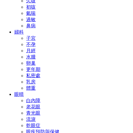
久咳
初咳
氣喘
過敏
鼻病
婦科
子宮
不孕
月經
水腫
卵巢
更年期
私密處
乳房
體重
眼晴
白內障
老花眼
青光眼
流淚
乾眼症
眼疾預防與保健