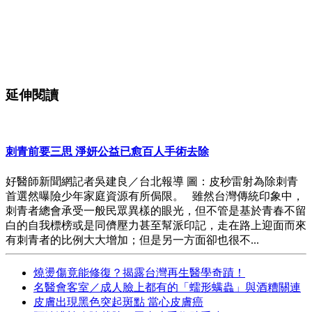
延伸閱讀
刺青前要三思 淨妍公益已愈百人手術去除
好醫師新聞網記者吳建良／台北報導 圖：皮秒雷射為除刺青
首選然曝險少年家庭資源有所侷限。 雖然台灣傳統印象中，
刺青者總會承受一般民眾異樣的眼光，但不管是基於青春不留
白的自我標榜或是同儕壓力甚至幫派印記，走在路上迎面而來
有刺青者的比例大大增加；但是另一方面卻也很不...
燒燙傷竟能修復？揭露台灣再生醫學奇蹟！
名醫會客室／成人臉上都有的「蠕形螨蟲」與酒糟關連
皮膚出現黑色突起斑點 當心皮膚癌