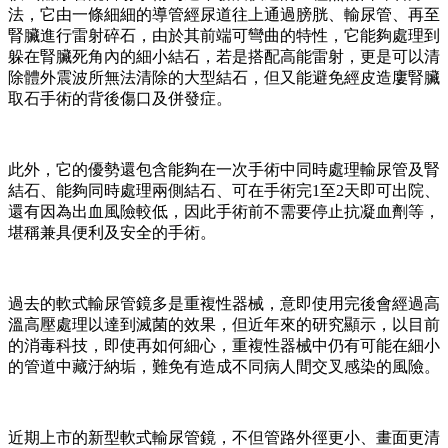
法，它由一條細細的導管經尿道往上通過膀胱、輸尿管、再至
腎臟進行雷射碎石，由於其前端可彎曲的特性，它能夠處理到
躲在腎臟死角內的細小結石，若是搭配高能雷射，更是可以清
除體外震波所無法清除的大型結石，但又能避免經皮造廔腎臟
取石手術的背後傷口及併發症。
此外，它的優勢還包含能夠在一次手術中同時處理輸尿管及腎
結石、能夠同時處理兩側結石、可在手術完1至2天即可出院、
還有因為出血風險較低，因此手術前不需要停止抗凝血劑等，
堪稱兼具便利及安全的手術。
過去的軟式輸尿管鏡多是重複性器械，意即使用完後會經過高
溫高壓處理以達到滅菌的效果，但近年來的研究顯示，以目前
的消毒科技，即使再如何細心，重複性器械中仍有可能在細小
的管道中藏汙納垢，難免有造成不同病人間交叉感染的風險。
近期上市的新型軟式輸尿管鏡，不但管路外徑更小、畫面更清