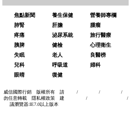
焦點新聞
養生保健
營養師專欄
肺腎
肝膽
腫瘤
疼痛
泌尿系統
旅行醫療
胰脾
健檢
心理衛生
失眠
老人
良醫榜
兒科
呼吸道
婦科
眼晴
復健
威信國際行銷 版權所有 請
首頁
/
關於我們
/
聯絡我們
/
隱
勿任意轉載 隱私權政策 建
私權政策
/
著作權與轉載授權
/
議瀏覽器:IE7.0以上版本
合作夥伴