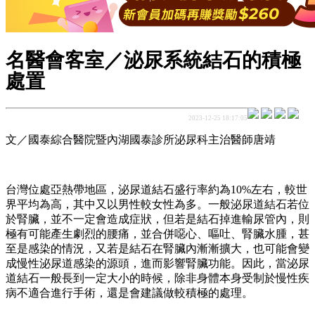
名醫會客室／泌尿系統結石的積極
處置
2023-12-25 18:17:05
文／國泰綜合醫院暨內湖國泰診所泌尿科主治醫師唐靖
台灣位處亞熱帶地區，泌尿道結石盛行率約為10%左右，較世
界平均為高，其中又以男性較女性為多。一般泌尿道結石若位
於腎臟，並不一定會造成症狀，但若是結石掉進輸尿管內，則
極有可能產生劇烈的腰痛，並合併噁心、嘔吐、腎臟水腫，甚
至是感染的情況，又若是結石在腎臟內漸漸擴大，也可能會變
成慢性泌尿道感染的源頭，進而影響腎臟功能。因此，當泌尿
道結石一般長到一定大小的時候，除非身體本身受制於慢性疾
病不適合進行手術，還是會建議做較積極的處理。