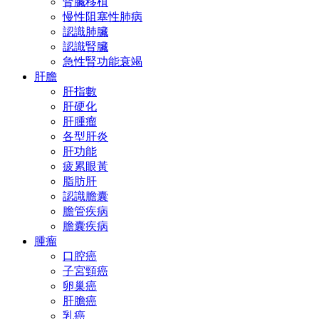
腎臟移植
慢性阻塞性肺病
認識肺臟
認識腎臟
急性腎功能衰竭
肝膽
肝指數
肝硬化
肝腫瘤
各型肝炎
肝功能
疲累眼黃
脂肪肝
認識膽囊
膽管疾病
膽囊疾病
腫瘤
口腔癌
子宮頸癌
卵巢癌
肝膽癌
乳癌