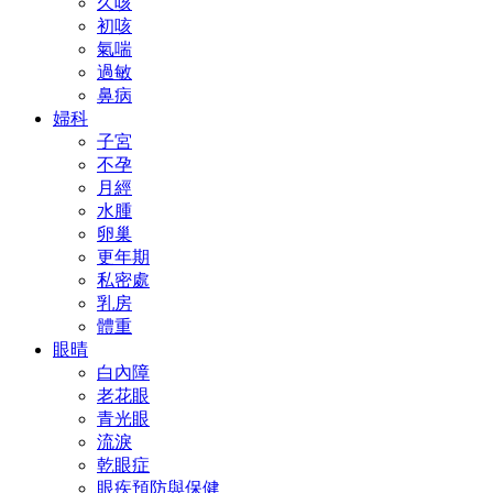
久咳
初咳
氣喘
過敏
鼻病
婦科
子宮
不孕
月經
水腫
卵巢
更年期
私密處
乳房
體重
眼晴
白內障
老花眼
青光眼
流淚
乾眼症
眼疾預防與保健