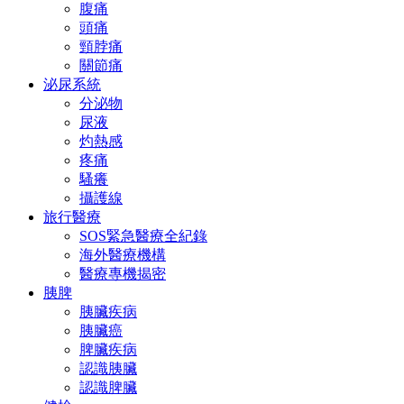
腹痛
頭痛
頸脖痛
關節痛
泌尿系統
分泌物
尿液
灼熱感
疼痛
騷癢
攝護線
旅行醫療
SOS緊急醫療全紀錄
海外醫療機構
醫療專機揭密
胰脾
胰臟疾病
胰臟癌
脾臟疾病
認識胰臟
認識脾臟