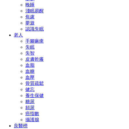
晚睡
淺眠易醒
焦慮
夢遊
認識失眠
老人
手腳麻痺
失眠
失智
皮膚乾癢
血脂
血糖
血壓
骨質疏鬆
健忘
養生保健
糖尿
頻尿
癌指數
攝護腺
良醫榜