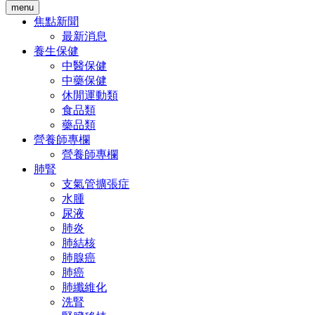
menu
焦點新聞
最新消息
養生保健
中醫保健
中藥保健
休閒運動類
食品類
藥品類
營養師專欄
營養師專欄
肺腎
支氣管擴張症
水腫
尿液
肺炎
肺結核
肺腺癌
肺癌
肺纖維化
洗腎