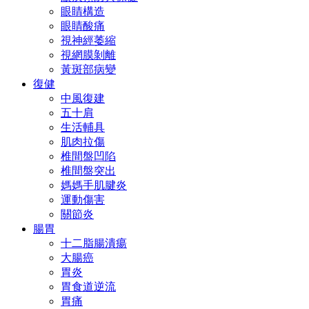
眼睛構造
眼睛酸痛
視神經萎縮
視網膜剝離
黃斑部病變
復健
中風復建
五十肩
生活輔具
肌肉拉傷
椎間盤凹陷
椎間盤突出
媽媽手肌腱炎
運動傷害
關節炎
腸胃
十二脂腸潰瘍
大腸癌
胃炎
胃食道逆流
胃痛