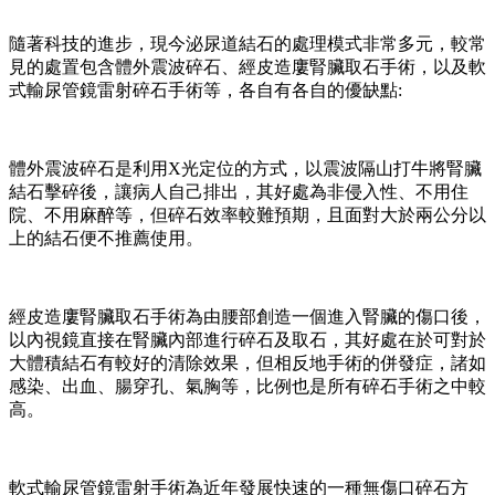
隨著科技的進步，現今泌尿道結石的處理模式非常多元，較常
見的處置包含體外震波碎石、經皮造廔腎臟取石手術，以及軟
式輸尿管鏡雷射碎石手術等，各自有各自的優缺點:
體外震波碎石是利用X光定位的方式，以震波隔山打牛將腎臟
結石擊碎後，讓病人自己排出，其好處為非侵入性、不用住
院、不用麻醉等，但碎石效率較難預期，且面對大於兩公分以
上的結石便不推薦使用。
經皮造廔腎臟取石手術為由腰部創造一個進入腎臟的傷口後，
以內視鏡直接在腎臟內部進行碎石及取石，其好處在於可對於
大體積結石有較好的清除效果，但相反地手術的併發症，諸如
感染、出血、腸穿孔、氣胸等，比例也是所有碎石手術之中較
高。
軟式輸尿管鏡雷射手術為近年發展快速的一種無傷口碎石方