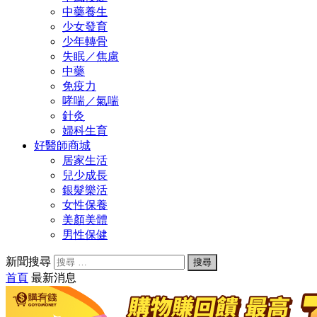
中藥養生
少女發育
少年轉骨
失眠／焦慮
中藥
免疫力
哮喘／氣喘
針灸
婦科生育
好醫師商城
居家生活
兒少成長
銀髮樂活
女性保養
美顏美體
男性保健
新聞搜尋
首頁
最新消息