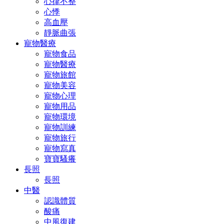
心律不整
心悸
高血壓
靜脈曲張
寵物醫療
寵物食品
寵物醫療
寵物旅館
寵物美容
寵物心理
寵物用品
寵物環境
寵物訓練
寵物旅行
寵物寫真
寶寶騷癢
長照
長照
中醫
認識體質
酸痛
中風復建