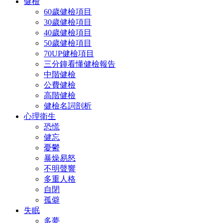
健檢
60歲健檢項目
30歲健檢項目
40歲健檢項目
50歲健檢項目
70UP健檢項目
三分鐘看懂健檢報告
中階健檢
公費健檢
高階健檢
健檢名詞剖析
心理衛生
恐慌
健忘
憂鬱
暴燥易怒
不明聲響
多重人格
自閉
孤僻
失眠
多夢