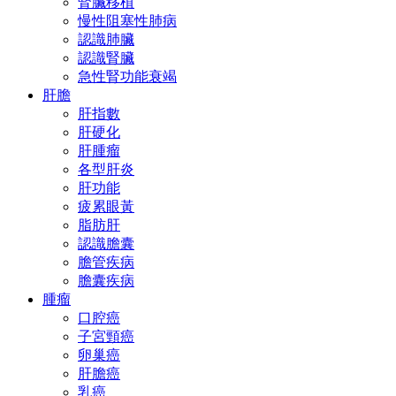
腎臟移植
慢性阻塞性肺病
認識肺臟
認識腎臟
急性腎功能衰竭
肝膽
肝指數
肝硬化
肝腫瘤
各型肝炎
肝功能
疲累眼黃
脂肪肝
認識膽囊
膽管疾病
膽囊疾病
腫瘤
口腔癌
子宮頸癌
卵巢癌
肝膽癌
乳癌