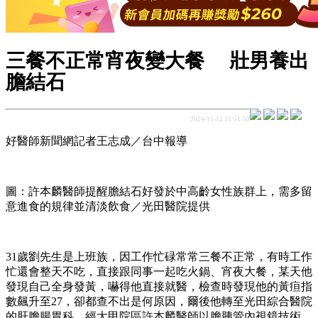
三餐不正常宵夜變大餐 壯男養出
膽結石
2024-11-12 11:51:50
好醫師新聞網記者王志成／台中報導
圖：許本麟醫師提醒膽結石好發於中高齡女性族群上，需多留
意進食的規律並清淡飲食／光田醫院提供
31歲劉先生是上班族，因工作忙碌常常三餐不正常，有時工作
忙還會整天不吃，直接跟同事一起吃火鍋、宵夜大餐，某天他
發現自己全身發黃，嚇得他直接就醫，檢查時發現他的黃疸指
數飆升至27，卻都查不出是何原因，爾後他轉至光田綜合醫院
的肝膽腸胃科，經大甲院區許本麟醫師以膽胰管內視鏡技術，