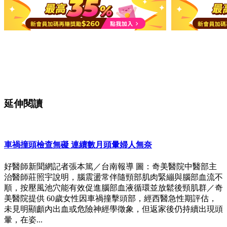
延伸閱讀
車禍撞頭檢查無礙 連續數月頭暈婦人無奈
好醫師新聞網記者張本篤／台南報導 圖：奇美醫院中醫部主
治醫師莊照宇說明，腦震盪常伴隨頸部肌肉緊繃與腦部血流不
順，按壓風池穴能有效促進腦部血液循環並放鬆後頸肌群／奇
美醫院提供 60歲女性因車禍撞擊頭部，經西醫急性期評估，
未見明顯顱內出血或危險神經學徵象，但返家後仍持續出現頭
暈，在姿...