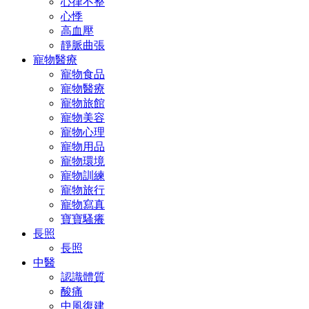
心律不整
心悸
高血壓
靜脈曲張
寵物醫療
寵物食品
寵物醫療
寵物旅館
寵物美容
寵物心理
寵物用品
寵物環境
寵物訓練
寵物旅行
寵物寫真
寶寶騷癢
長照
長照
中醫
認識體質
酸痛
中風復建