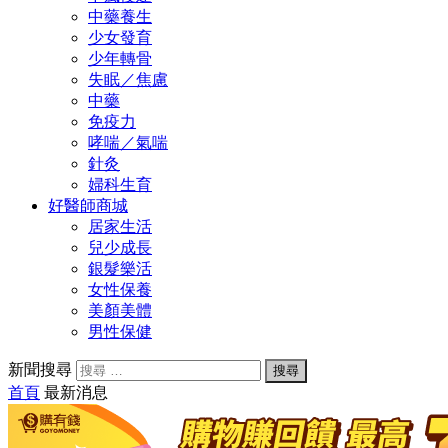
中藥養生
少女發育
少年轉骨
失眠／焦慮
中藥
免疫力
哮喘／氣喘
針灸
婦科生育
好醫師商城
居家生活
兒少成長
銀髮樂活
女性保養
美顏美體
男性保健
新聞搜尋
首頁
最新消息