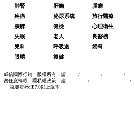
肺腎
肝膽
腫瘤
疼痛
泌尿系統
旅行醫療
胰脾
健檢
心理衛生
失眠
老人
良醫榜
兒科
呼吸道
婦科
眼晴
復健
威信國際行銷 版權所有 請
首頁
/
關於我們
/
聯絡我們
/
隱
勿任意轉載 隱私權政策 建
私權政策
/
著作權與轉載授權
/
議瀏覽器:IE7.0以上版本
合作夥伴