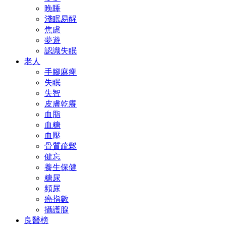
晚睡
淺眠易醒
焦慮
夢遊
認識失眠
老人
手腳麻痺
失眠
失智
皮膚乾癢
血脂
血糖
血壓
骨質疏鬆
健忘
養生保健
糖尿
頻尿
癌指數
攝護腺
良醫榜