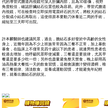
代的導管式膽道內視鏡可深入肝臟內部，且為3D影像，視野
角度較佳，確認肝臟結石位置也較為容易。此外，導管式膽道
內視鏡，可在檢查時立即採用電震碎石的方式，將較大的結石
分裂成小結石再取出，這使得原本要動刀休養近二周的手術，
縮短至三天即可出院。
許本麟醫師也建議民眾，過去，膽結石多好發於中高齡的女性
身上，近幾年因為不少上班族常常因為三餐不正常，加上暴飲
暴食，在臨床上不僅常見四十歲以下的患者，就連男性患者也
較過去增加，他呼籲民眾即使減重，三餐還是要規律，尤其早
餐還是要多少吃一些；另外也盡量避免整天禁食，晚上卻用高
油高熱量大餐抵一天的飲食習慣，這都會讓膽汁變得濃稠，唯
有三餐規律、清淡飲食、並養成運動習慣，才能避免年紀輕
輕，就養出膽結石的狀況。