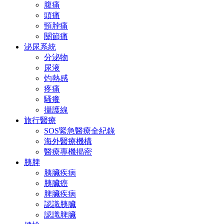
腹痛
頭痛
頸脖痛
關節痛
泌尿系統
分泌物
尿液
灼熱感
疼痛
騷癢
攝護線
旅行醫療
SOS緊急醫療全紀錄
海外醫療機構
醫療專機揭密
胰脾
胰臟疾病
胰臟癌
脾臟疾病
認識胰臟
認識脾臟