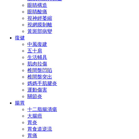
眼睛構造
眼睛酸痛
視神經萎縮
視網膜剝離
黃斑部病變
復健
中風復建
五十肩
生活輔具
肌肉拉傷
椎間盤凹陷
椎間盤突出
媽媽手肌腱炎
運動傷害
關節炎
腸胃
十二脂腸潰瘍
大腸癌
胃炎
胃食道逆流
胃痛