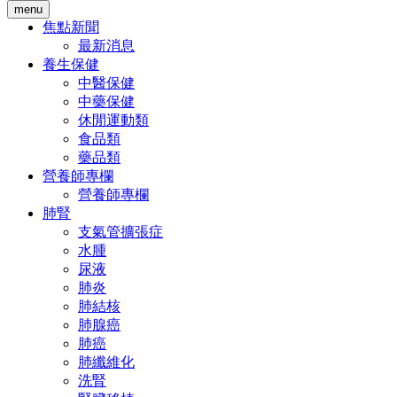
menu
焦點新聞
最新消息
養生保健
中醫保健
中藥保健
休閒運動類
食品類
藥品類
營養師專欄
營養師專欄
肺腎
支氣管擴張症
水腫
尿液
肺炎
肺結核
肺腺癌
肺癌
肺纖維化
洗腎