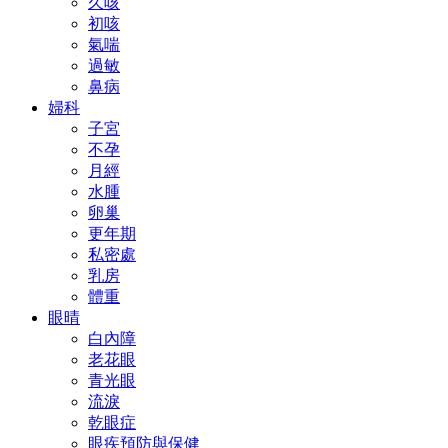
久咳
初咳
氣喘
過敏
鼻病
婦科
子宮
不孕
月經
水腫
卵巢
更年期
私密處
乳房
體重
眼晴
白內障
老花眼
青光眼
流淚
乾眼症
眼疾預防與保健