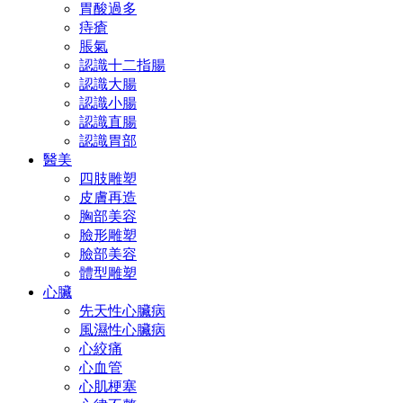
胃酸過多
痔瘡
脹氣
認識十二指腸
認識大腸
認識小腸
認識直腸
認識胃部
醫美
四肢雕塑
皮膚再造
胸部美容
臉形雕塑
臉部美容
體型雕塑
心臟
先天性心臟病
風濕性心臟病
心絞痛
心血管
心肌梗塞