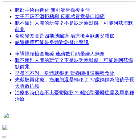
肺部手術再進化 無引流管癒後更佳
女子不菸不酒拒檳榔 反覆感冒竟是口咽癌
聽不懂別人開的玩笑？不是缺乏幽默感，可能阿茲海默
前兆
食慾變差竟是四期胰臟癌 治療後今歡渡父親節
感覺疲倦可能是身體對您發出警訊
車禍撞頭檢查無礙 連續數月頭暈婦人無奈
聽不懂別人開的玩笑？不是缺乏幽默感，可能是阿茲海
默前兆
早餐吃不對、身體就很累 營養師推這幾種食物
先截肢再化療，癌細胞還是轉移了 32歲媽媽為陪孩子長
大勇敢抗癌
治療多時仍走不出憂鬱陰影？ 難治型憂鬱症需及早多種
治療