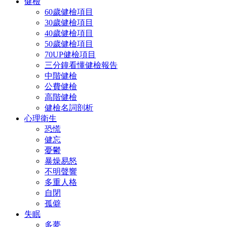
健檢
60歲健檢項目
30歲健檢項目
40歲健檢項目
50歲健檢項目
70UP健檢項目
三分鐘看懂健檢報告
中階健檢
公費健檢
高階健檢
健檢名詞剖析
心理衛生
恐慌
健忘
憂鬱
暴燥易怒
不明聲響
多重人格
自閉
孤僻
失眠
多夢