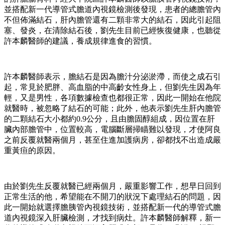
並搭配新一代導管式膽道內視鏡檢測後發現，患者的總膽管內
不但佈滿結石，肝內膽管還有二顆非常大的結石，因此引起阻
塞、發炎，在清除結石後，劉先生目前已經恢復健康，也聽從
許本麟醫師的建議，養成規律進食的習慣。
許本麟醫師表示，膽結石是因為膽汁分泌淤滯，而使之成石引
起，常見於肥胖、高血脂的中高齡女性身上，但劉先生因為年
輕，又是男性，各項數據檢查也都很正常，因此一開始在他院
就醫時，被忽略了結石的可能；此外，他表示劉先生肝內膽管
的二顆結石大小都約0.9公分，且由膽固醇組成，因位置在肝
臟內部膽管中，位置較高，電腦斷層掃瞄難以發現，才使阿良
之前反覆就醫兩個月，甚至住進加護病房，卻都找不出造成嚴
重黃疸的原因。
由於劉先生反覆就醫已經兩個月，嚴重影響工作，想早日回到
正常生活的他，希望能在不開刀的狀況下處理結石的問題，因
此一開始就選擇膽胰管內視鏡技術，並搭配新一代的導管式膽
道內視鏡深入肝臟檢測，才找到病灶。許本麟醫師解釋，新一