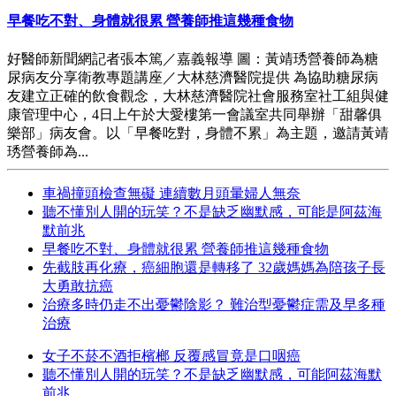
早餐吃不對、身體就很累 營養師推這幾種食物
好醫師新聞網記者張本篤／嘉義報導 圖：黃靖琇營養師為糖
尿病友分享衛教專題講座／大林慈濟醫院提供 為協助糖尿病
友建立正確的飲食觀念，大林慈濟醫院社會服務室社工組與健
康管理中心，4日上午於大愛樓第一會議室共同舉辦「甜馨俱
樂部」病友會。以「早餐吃對，身體不累」為主題，邀請黃靖
琇營養師為...
車禍撞頭檢查無礙 連續數月頭暈婦人無奈
聽不懂別人開的玩笑？不是缺乏幽默感，可能是阿茲海
默前兆
早餐吃不對、身體就很累 營養師推這幾種食物
先截肢再化療，癌細胞還是轉移了 32歲媽媽為陪孩子長
大勇敢抗癌
治療多時仍走不出憂鬱陰影？ 難治型憂鬱症需及早多種
治療
女子不菸不酒拒檳榔 反覆感冒竟是口咽癌
聽不懂別人開的玩笑？不是缺乏幽默感，可能阿茲海默
前兆