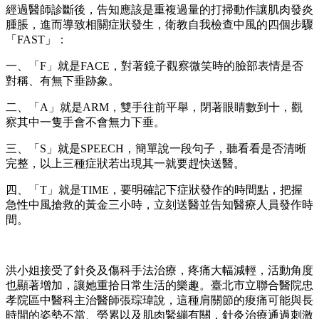
經過醫師診斷後，告知應該是重複過量的打掃動作讓肌肉發炎
腫脹，進而導致相關症狀發生，衛教自我檢查中風的四個步驟
「FAST」：
一、「F」就是FACE，對著鏡子觀察微笑時的臉部表情是否
對稱、有無下垂跡象。
二、「A」就是ARM，雙手往前平舉，閉著眼睛數到十，觀
察其中一隻手會不會無力下垂。
三、「S」就是SPEECH，簡單說一段句子，聽看看是否清晰
完整，以上三種症狀若出現其一就要趕快送醫。
四、「T」就是TIME，要明確記下症狀發作的時間點，把握
急性中風搶救的黃金三小時，立刻送醫並告知醫療人員發作時
間。
洪小姐接受了針灸及傷科手法治療，疼痛大幅減輕，活動角度
也顯著增加，讓她重拾日常生活的樂趣。臺北市立聯合醫院忠
孝院區中醫科主治醫師張琮瑋說，這種肩關節的痠痛可能與長
時間的姿勢不當、勞累以及肌肉緊繃有關，針灸治療通過刺激