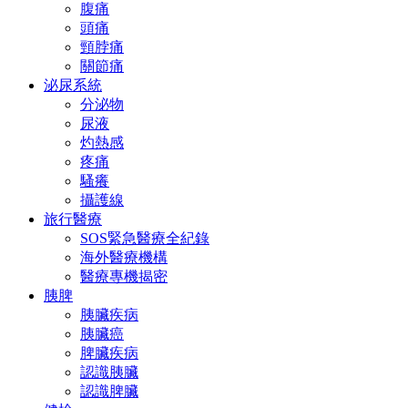
腹痛
頭痛
頸脖痛
關節痛
泌尿系統
分泌物
尿液
灼熱感
疼痛
騷癢
攝護線
旅行醫療
SOS緊急醫療全紀錄
海外醫療機構
醫療專機揭密
胰脾
胰臟疾病
胰臟癌
脾臟疾病
認識胰臟
認識脾臟