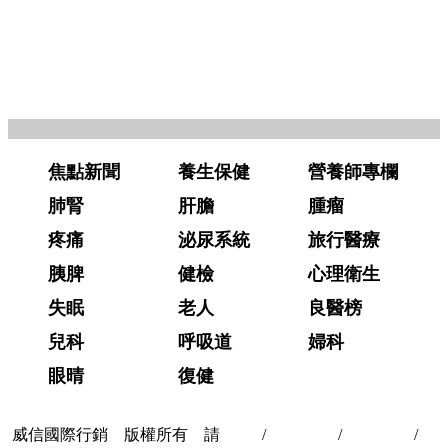
焦點新聞
養生保健
營養師專欄
肺腎
肝膽
腫瘤
疼痛
泌尿系統
旅行醫療
胰脾
健檢
心理衛生
失眠
老人
良醫榜
兒科
呼吸道
婦科
眼晴
復健
威信國際行銷 版權所有 請
首頁
/
關於我們
/
聯絡我們
/
隱