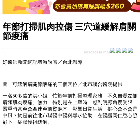
年節打掃肌肉拉傷 三穴道緩解肩關
節痠痛
2025-02-06 14:47:36
好醫師新聞網記者游尚智／台北報導
圖：可緩解肩關節酸痛的三個穴位／北市聯合醫院提供
一名50多歲的洪小姐，忙於年前打掃整理家務，不久自覺左側
肩頸肌肉痠痛、無力，特別是在上舉時，感到明顯角度受限，
嚴重時甚至會牽連至前臂麻木，影響日常生活，擔心會不會是
中風？於是前往北市聯醫中醫科尋求協助，在醫護同仁悉心照
顧下，症狀獲得緩解。