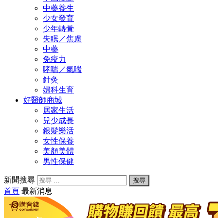
中藥養生
少女發育
少年轉骨
失眠／焦慮
中藥
免疫力
哮喘／氣喘
針灸
婦科生育
好醫師商城
居家生活
兒少成長
銀髮樂活
女性保養
美顏美體
男性保健
新聞搜尋
首頁
最新消息