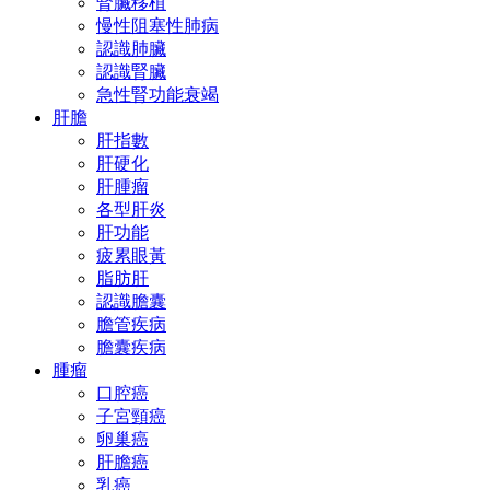
腎臟移植
慢性阻塞性肺病
認識肺臟
認識腎臟
急性腎功能衰竭
肝膽
肝指數
肝硬化
肝腫瘤
各型肝炎
肝功能
疲累眼黃
脂肪肝
認識膽囊
膽管疾病
膽囊疾病
腫瘤
口腔癌
子宮頸癌
卵巢癌
肝膽癌
乳癌