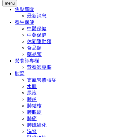
menu
焦點新聞
最新消息
養生保健
中醫保健
中藥保健
休閒運動類
食品類
藥品類
營養師專欄
營養師專欄
肺腎
支氣管擴張症
水腫
尿液
肺炎
肺結核
肺腺癌
肺癌
肺纖維化
洗腎