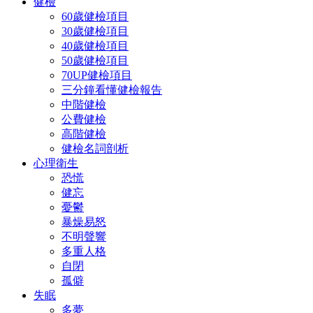
健檢
60歲健檢項目
30歲健檢項目
40歲健檢項目
50歲健檢項目
70UP健檢項目
三分鐘看懂健檢報告
中階健檢
公費健檢
高階健檢
健檢名詞剖析
心理衛生
恐慌
健忘
憂鬱
暴燥易怒
不明聲響
多重人格
自閉
孤僻
失眠
多夢