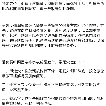
特定穴位，促進血液循環，減輕疼痛，而傷科手法可對肩部的
肌肉和關節進行調整，進一步改善活動範圍。
另外，張琮瑋醫師也提供一些簡單的保養方式和穴位按摩。首
先，建議在疼痛初期多做休養，避免過度活動，以免加重傷
勢。其次，熱敷可以有效促進局部血液循環，減輕肌肉緊繃
感。在症狀緩解後可以循序漸進的進行適度的肩部運動，以保
持關節靈活性和肌肉強度，並維持良好姿勢，
避免長時間固定姿勢或反覆動作。常用穴位如下：
一、風池穴：位於頸後枕骨下緣、兩筋外側凹陷處，按之微微
痠脹可緩解肩膀肌肉僵硬。
二、手三里穴：位於手肘橫紋下三指幅寬處，可改善肘臂疼
痛、麻木無力感。
三、養老穴：位於手腕背面小指側尺骨小頭近端凹陷處，可緩
解肩背疼痛、活動不利等症狀。