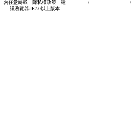
勿任意轉載 隱私權政策 建
私權政策
/
著作權與轉載授權
/
議瀏覽器:IE7.0以上版本
合作夥伴