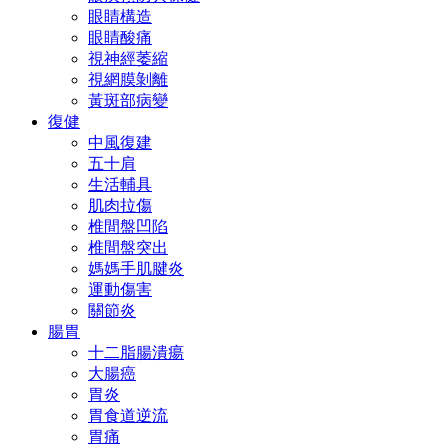
眼睛構造
眼睛酸痛
視神經萎縮
視網膜剝離
黃斑部病變
復健
中風復建
五十肩
生活輔具
肌肉拉傷
椎間盤凹陷
椎間盤突出
媽媽手肌腱炎
運動傷害
關節炎
腸胃
十二脂腸潰瘍
大腸癌
胃炎
胃食道逆流
胃痛