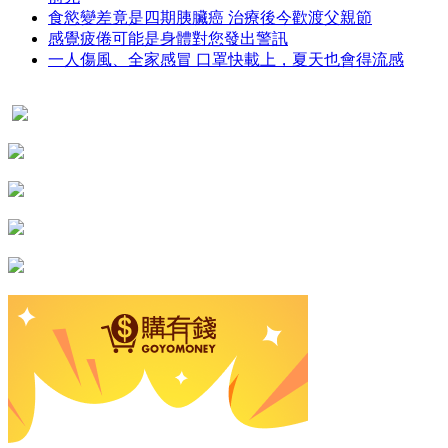
食慾變差竟是四期胰臟癌 治療後今歡渡父親節
感覺疲倦可能是身體對您發出警訊
一人傷風、全家感冒 口罩快載上，夏天也會得流感