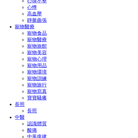
心律不整
心悸
高血壓
靜脈曲張
寵物醫療
寵物食品
寵物醫療
寵物旅館
寵物美容
寵物心理
寵物用品
寵物環境
寵物訓練
寵物旅行
寵物寫真
寶寶騷癢
長照
長照
中醫
認識體質
酸痛
中風復建