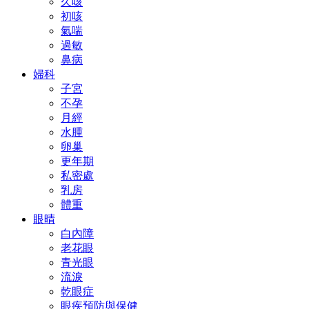
久咳
初咳
氣喘
過敏
鼻病
婦科
子宮
不孕
月經
水腫
卵巢
更年期
私密處
乳房
體重
眼晴
白內障
老花眼
青光眼
流淚
乾眼症
眼疾預防與保健