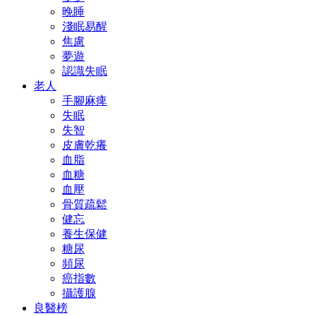
晚睡
淺眠易醒
焦慮
夢遊
認識失眠
老人
手腳麻痺
失眠
失智
皮膚乾癢
血脂
血糖
血壓
骨質疏鬆
健忘
養生保健
糖尿
頻尿
癌指數
攝護腺
良醫榜