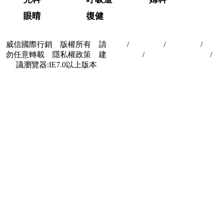
眼晴
復健
威信國際行銷 版權所有 請
首頁
/
關於我們
/
聯絡我們
/
隱
勿任意轉載 隱私權政策 建
私權政策
/
著作權與轉載授權
/
議瀏覽器:IE7.0以上版本
合作夥伴