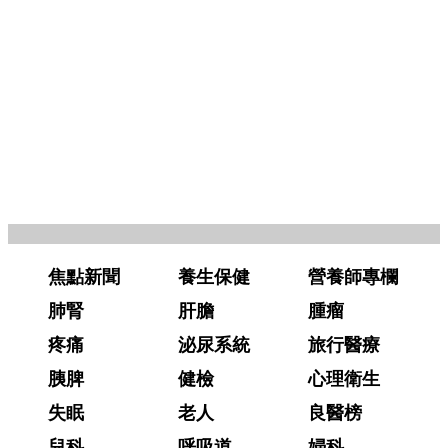
焦點新聞
養生保健
營養師專欄
肺腎
肝膽
腫瘤
疼痛
泌尿系統
旅行醫療
胰脾
健檢
心理衛生
失眠
老人
良醫榜
兒科
呼吸道
婦科