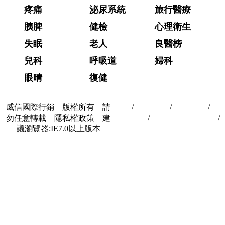
疼痛
泌尿系統
旅行醫療
胰脾
健檢
心理衛生
失眠
老人
良醫榜
兒科
呼吸道
婦科
眼晴
復健
威信國際行銷 版權所有 請
首頁
/
關於我們
/
聯絡我們
/
隱
勿任意轉載 隱私權政策 建
私權政策
/
著作權與轉載授權
/
議瀏覽器:IE7.0以上版本
合作夥伴