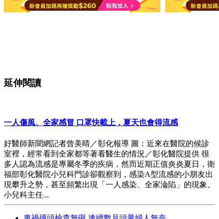
延伸閱讀
一人傷風、全家感冒 口罩快載上，夏天也會得流感
好醫師新聞網記者曾美晴／彰化報導 圖：近來在醫院的候診
室裡，經常看到全家都等著看醫生的情況／彰化醫院提供 很
多人認為流感是專屬冬季的疾病，然而近期正值炎炎夏日，衛
福部彰化醫院小兒科門診卻觀察到，感染A型流感的小朋友出
現攀升之勢，甚至頻繁出現「一人感染、全家淪陷」的現象。
小兒科主任...
車禍撞頭檢查無礙 連續數月頭暈婦人無奈