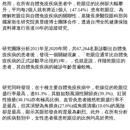
然而，在所有自體免疫疾病患者中，乾眼症的比例卻大幅攀
升，平均每2個人就有將近1個人（47.14%）患有乾眼症。為
瞭解乾眼症與自體免疫疾病的關聯性，基隆長庚醫院眼科部與
國家衛生研究院黃昱瞳博士團隊合作，透過台灣全民健康保險
資料庫進行長達10年的追蹤研究。
研究團隊分析2011年至2020年間，共67,264名新診斷出自體免
疫疾病的患者後，發現一個關鍵現象，「乾眼症通常比自體免
疫疾病的正式診斷早出現約3年」，也就是說，伴隨乾眼症的
患者，其自體免疫疾病的確診年齡普遍較晚。
研究同時發現，在十種主要自體免疫疾病中，乾燥症的乾眼症
盛行率最高，達81.3%，其餘如類風濕性關節炎(39.3%)、紅斑
性狼瘡(38.1%)亦有極高比例。血管炎患者雖然乾眼盛行率不
是最高，但其演變為角膜炎(27.6%)或角膜潰瘍(10.6%)的風險
卻是最高，顯示其眼部發炎程度最為劇烈。此外，在所有分析
的疾病類別中，女性患者罹患乾眼症的比例均高於男性。