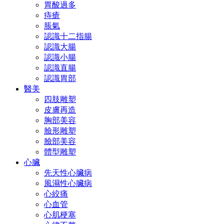
胃酸過多
痔瘡
脹氣
認識十二指腸
認識大腸
認識小腸
認識直腸
認識胃部
醫美
四肢雕塑
皮膚再造
胸部美容
臉形雕塑
臉部美容
體型雕塑
心臟
先天性心臟病
風濕性心臟病
心絞痛
心血管
心肌梗塞