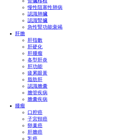
腎臟移植
慢性阻塞性肺病
認識肺臟
認識腎臟
急性腎功能衰竭
肝膽
肝指數
肝硬化
肝腫瘤
各型肝炎
肝功能
疲累眼黃
脂肪肝
認識膽囊
膽管疾病
膽囊疾病
腫瘤
口腔癌
子宮頸癌
卵巢癌
肝膽癌
乳癌