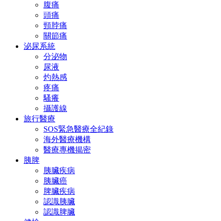
腹痛
頭痛
頸脖痛
關節痛
泌尿系統
分泌物
尿液
灼熱感
疼痛
騷癢
攝護線
旅行醫療
SOS緊急醫療全紀錄
海外醫療機構
醫療專機揭密
胰脾
胰臟疾病
胰臟癌
脾臟疾病
認識胰臟
認識脾臟