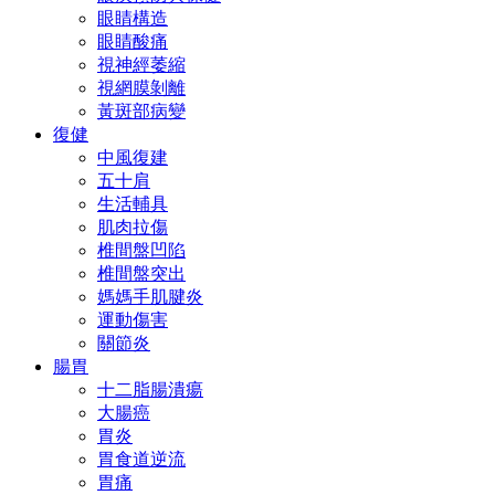
眼睛構造
眼睛酸痛
視神經萎縮
視網膜剝離
黃斑部病變
復健
中風復建
五十肩
生活輔具
肌肉拉傷
椎間盤凹陷
椎間盤突出
媽媽手肌腱炎
運動傷害
關節炎
腸胃
十二脂腸潰瘍
大腸癌
胃炎
胃食道逆流
胃痛