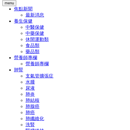
menu
焦點新聞
最新消息
養生保健
中醫保健
中藥保健
休閒運動類
食品類
藥品類
營養師專欄
營養師專欄
肺腎
支氣管擴張症
水腫
尿液
肺炎
肺結核
肺腺癌
肺癌
肺纖維化
洗腎