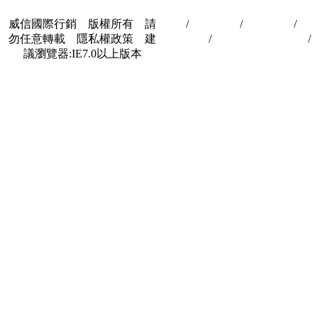
威信國際行銷 版權所有 請
首頁
/
關於我們
/
聯絡我們
/
隱
勿任意轉載 隱私權政策 建
私權政策
/
著作權與轉載授權
/
議瀏覽器:IE7.0以上版本
合作夥伴