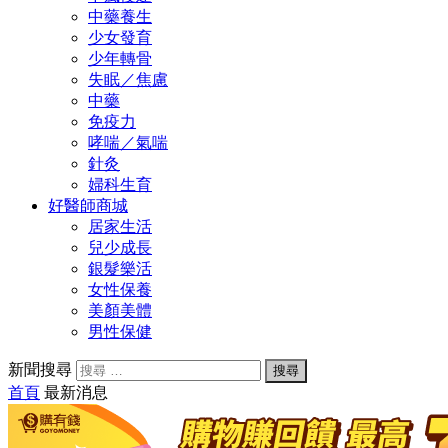
中藥養生
少女發育
少年轉骨
失眠／焦慮
中藥
免疫力
哮喘／氣喘
針灸
婦科生育
好醫師商城
居家生活
兒少成長
銀髮樂活
女性保養
美顏美體
男性保健
新聞搜尋
首頁
最新消息