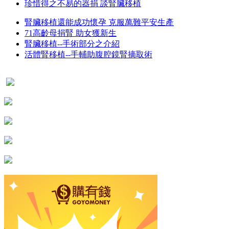
珍惜得之不易的器捐 談腎臟移植
腎臟移植還能成功懷孕 克服萬難平安生產
71高齡母捐腎 助女獲新生
腎臟移植--手術部分之介紹
活體腎移植--手輔助腹腔鏡腎摘取術