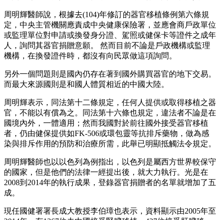
周明輝醫師說，根據去(104)年修訂的器官移植條例第六條規
定，中央主管機關應責成中央健康保險署，並應會商戶政單位
或監理單位對申請或換發身分證、駕照或健保卡等證件之成年
人，詢問其器官捐贈意願。 然而目前不論是戶政機構或監理
機構，在換發證件時，都沒有向民眾做這項詢問。
另外一個問題則是國內仍存在著到國外購買器官的地下交易。
而最大來源國則是和國人體質相近的中國大陸。
周明輝表示，同法第十二條規定，任何人提供或取得移植之器
官，不能以有償為之。同法第十六條也規定，違法者不論是在
國境內外，一體適用；然而我國對於前往國外接受器官移植
者，仍由健保提供如FK-506或環包靈等抗排斥藥物，做為感
染與排斥作用的預防和治療所需，此舉已明顯抵觸法令規定。
周明輝醫師也以以色列為例指出，以色列是屬西方世界較保守
的國家，但是他們的法律一經提出後，就大力執行。光是在
2008到2014年的執行成果，登錄器官捐贈者的名單就增加了五
成。
現任國健署署長成大教授李伯璋也表示，資料顯示由2005年至