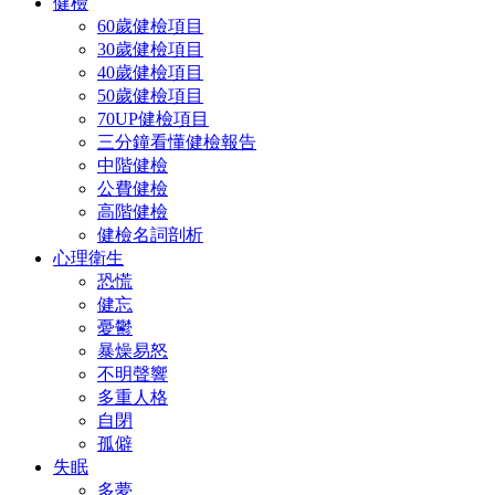
健檢
60歲健檢項目
30歲健檢項目
40歲健檢項目
50歲健檢項目
70UP健檢項目
三分鐘看懂健檢報告
中階健檢
公費健檢
高階健檢
健檢名詞剖析
心理衛生
恐慌
健忘
憂鬱
暴燥易怒
不明聲響
多重人格
自閉
孤僻
失眠
多夢