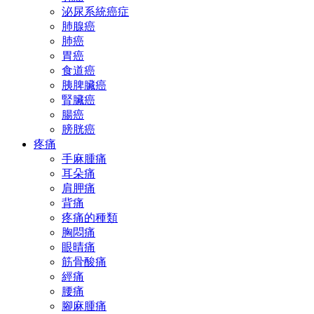
泌尿系統癌症
肺腺癌
肺癌
胃癌
食道癌
胰脾臟癌
腎臟癌
腸癌
膀胱癌
疼痛
手麻腫痛
耳朵痛
肩胛痛
背痛
疼痛的種類
胸悶痛
眼晴痛
筋骨酸痛
經痛
腰痛
腳麻腫痛