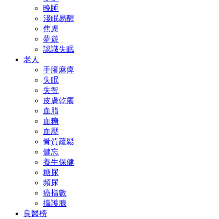
晚睡
淺眠易醒
焦慮
夢遊
認識失眠
老人
手腳麻痺
失眠
失智
皮膚乾癢
血脂
血糖
血壓
骨質疏鬆
健忘
養生保健
糖尿
頻尿
癌指數
攝護腺
良醫榜