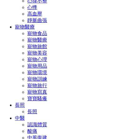
心律不整
心悸
高血壓
靜脈曲張
寵物醫療
寵物食品
寵物醫療
寵物旅館
寵物美容
寵物心理
寵物用品
寵物環境
寵物訓練
寵物旅行
寵物寫真
寶寶騷癢
長照
長照
中醫
認識體質
酸痛
中風復建