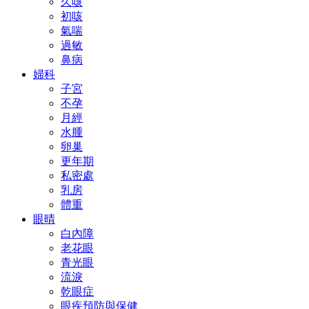
久咳
初咳
氣喘
過敏
鼻病
婦科
子宮
不孕
月經
水腫
卵巢
更年期
私密處
乳房
體重
眼晴
白內障
老花眼
青光眼
流淚
乾眼症
眼疾預防與保健