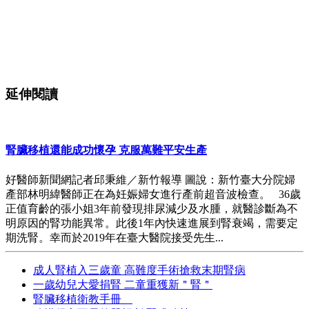
延伸閱讀
腎臟移植還能成功懷孕 克服萬難平安生產
好醫師新聞網記者邱秉維／新竹報導 圖說：新竹臺大分院婦
產部林明緯醫師正在為妊娠婦女進行產前超音波檢查。 36歲
正值育齡的張小姐3年前發現排尿減少及水腫，就醫診斷為不
明原因的腎功能異常。此後1年內快速進展到腎衰竭，需要定
期洗腎。幸而於2019年在臺大醫院接受先生...
成人腎植入三歲童 高難度手術搶救末期腎病
一歲幼兒大愛捐腎 二童重獲新＂腎＂
腎臟移植衛教手冊