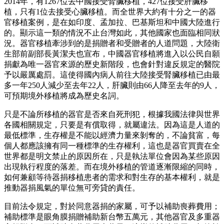
2014年，有1267位去中國接受腎臟移植，427位接受肝臟移
植，只有1位去接受心臟移植。而全世界大約有十分之一的器
官移植案例，是在如印度、孟加拉、巴基斯坦和中國大陸進行
的。顯示這一類的情況不止台灣如此，其他國家也面臨相同狀
況。器官移植牽涉到的是捐贈者和受贈者的人道問題，大陸衛
生部前副部長黃潔夫也宣布，中國器官移植將進入以公民自願
捐獻為唯一器官來源的歷史新階段，也會針對違反規定的醫院
予以嚴厲處罰。這使得國內病人前往大陸接受腎臟移植已由最
多一年250人減少至去年22人，肝臟則由66人降至去年的9人，
可預期境外移植將成為歷史名詞。
只是不論所移植的器官是否來自死刑犯，根據我國法律與世界
各國相關規定，只要是有償取得，就屬違法。因為這是人道的
最低標準，生存權是不能以經濟力量來剝奪的，不論貧富，每
個人都應該擁有同一種標準的生存權利，這也是器官買賣在全
世界都是明文禁止的原因所在，只是執法單位會因為某些原因
出現執行程度的落差。而在境外移植的管道逐漸限縮的同時，
如何兼顧等待器捐移植患者的需求和對生存的基本權利，就是
推動器捐風氣的單位無可旁貸的責任。
目前法令規定，對於同意器捐的家屬，可予以補助喪葬費用；
補助標準是眼角膜捐贈補助新台幣五萬元，其他器官及多重器