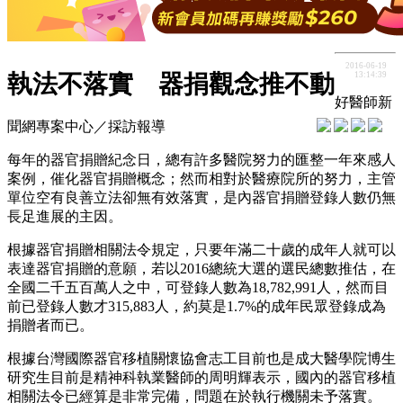
2016-06-19
13:14:39
執法不落實 器捐觀念推不動
好醫師新
聞網專案中心／採訪報導
每年的器官捐贈紀念日，總有許多醫院努力的匯整一年來感人
案例，催化器官捐贈概念；然而相對於醫療院所的努力，主管
單位空有良善立法卻無有效落實，是內器官捐贈登錄人數仍無
長足進展的主因。
根據器官捐贈相關法令規定，只要年滿二十歲的成年人就可以
表達器官捐贈的意願，若以2016總統大選的選民總數推估，在
全國二千五百萬人之中，可登錄人數為18,782,991人，然而目
前已登錄人數才315,883人，約莫是1.7%的成年民眾登錄成為
捐贈者而已。
根據台灣國際器官移植關懷協會志工目前也是成大醫學院博生
研究生目前是精神科執業醫師的周明輝表示，國內的器官移植
相關法令已經算是非常完備，問題在於執行機關未予落實。