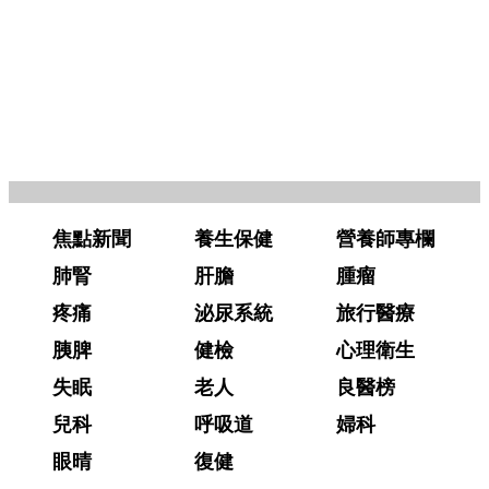
焦點新聞
養生保健
營養師專欄
肺腎
肝膽
腫瘤
疼痛
泌尿系統
旅行醫療
胰脾
健檢
心理衛生
失眠
老人
良醫榜
兒科
呼吸道
婦科
眼晴
復健