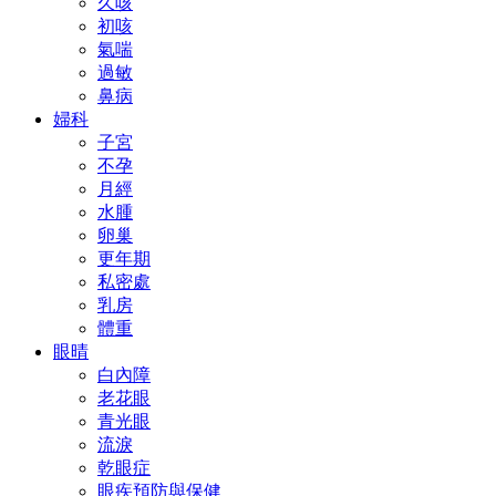
久咳
初咳
氣喘
過敏
鼻病
婦科
子宮
不孕
月經
水腫
卵巢
更年期
私密處
乳房
體重
眼晴
白內障
老花眼
青光眼
流淚
乾眼症
眼疾預防與保健