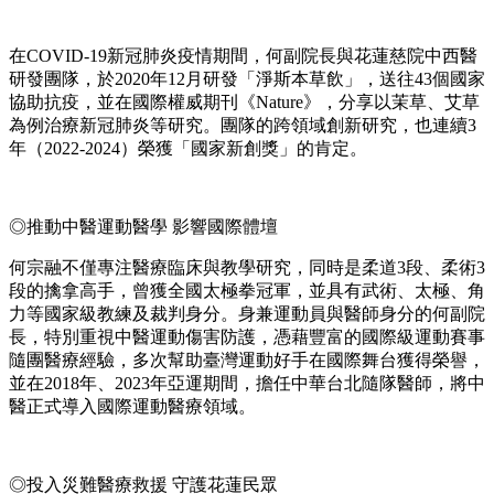
在COVID-19新冠肺炎疫情期間，何副院長與花蓮慈院中西醫
研發團隊，於2020年12月研發「淨斯本草飲」，送往43個國家
協助抗疫，並在國際權威期刊《Nature》，分享以茉草、艾草
為例治療新冠肺炎等研究。團隊的跨領域創新研究，也連續3
年（2022-2024）榮獲「國家新創獎」的肯定。
◎推動中醫運動醫學 影響國際體壇
何宗融不僅專注醫療臨床與教學研究，同時是柔道3段、柔術3
段的擒拿高手，曾獲全國太極拳冠軍，並具有武術、太極、角
力等國家級教練及裁判身分。身兼運動員與醫師身分的何副院
長，特別重視中醫運動傷害防護，憑藉豐富的國際級運動賽事
隨團醫療經驗，多次幫助臺灣運動好手在國際舞台獲得榮譽，
並在2018年、2023年亞運期間，擔任中華台北隨隊醫師，將中
醫正式導入國際運動醫療領域。
◎投入災難醫療救援 守護花蓮民眾