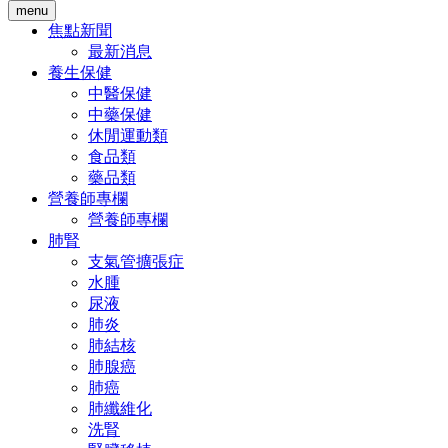
menu
焦點新聞
最新消息
養生保健
中醫保健
中藥保健
休閒運動類
食品類
藥品類
營養師專欄
營養師專欄
肺腎
支氣管擴張症
水腫
尿液
肺炎
肺結核
肺腺癌
肺癌
肺纖維化
洗腎