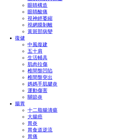
眼睛構造
眼睛酸痛
視神經萎縮
視網膜剝離
黃斑部病變
復健
中風復建
五十肩
生活輔具
肌肉拉傷
椎間盤凹陷
椎間盤突出
媽媽手肌腱炎
運動傷害
關節炎
腸胃
十二脂腸潰瘍
大腸癌
胃炎
胃食道逆流
胃痛