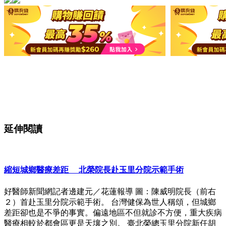
延伸閱讀
縮短城鄉醫療差距 北榮院長赴玉里分院示範手術
好醫師新聞網記者邊建元／花蓮報導 圖：陳威明院長（前右
２）首赴玉里分院示範手術。 台灣健保為世人稱頌，但城鄉
差距卻也是不爭的事實。偏遠地區不但就診不方便，重大疾病
醫療相較於都會區更是天壤之別。 臺北榮總玉里分院新任胡