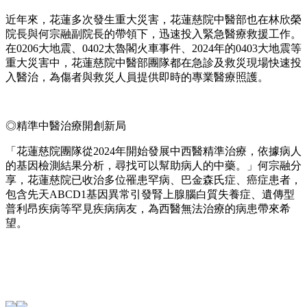
近年來，花蓮多次發生重大災害，花蓮慈院中醫部也在林欣榮
院長與何宗融副院長的帶領下，迅速投入緊急醫療救援工作。
在0206大地震、0402太魯閣火車事件、2024年的0403大地震等
重大災害中，花蓮慈院中醫部團隊都在急診及救災現場快速投
入醫治，為傷者與救災人員提供即時的專業醫療照護。
◎精準中醫治療開創新局
「花蓮慈院團隊從2024年開始發展中西醫精準治療，依據病人
的基因檢測結果分析，尋找可以幫助病人的中藥。」何宗融分
享，花蓮慈院已收治多位罹患罕病、巴金森氏症、癌症患者，
包含先天ABCD1基因異常引發腎上腺腦白質失養症、遺傳型
普利昂疾病等罕見疾病病友，為西醫無法治療的病患帶來希
望。