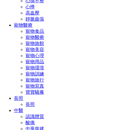
心律不整
心悸
高血壓
靜脈曲張
寵物醫療
寵物食品
寵物醫療
寵物旅館
寵物美容
寵物心理
寵物用品
寵物環境
寵物訓練
寵物旅行
寵物寫真
寶寶騷癢
長照
長照
中醫
認識體質
酸痛
中風復建