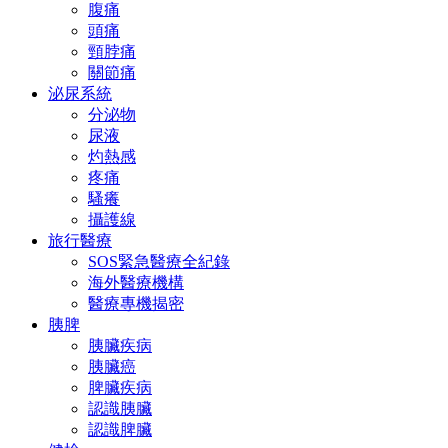
腹痛
頭痛
頸脖痛
關節痛
泌尿系統
分泌物
尿液
灼熱感
疼痛
騷癢
攝護線
旅行醫療
SOS緊急醫療全紀錄
海外醫療機構
醫療專機揭密
胰脾
胰臟疾病
胰臟癌
脾臟疾病
認識胰臟
認識脾臟