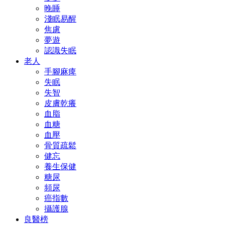
晚睡
淺眠易醒
焦慮
夢遊
認識失眠
老人
手腳麻痺
失眠
失智
皮膚乾癢
血脂
血糖
血壓
骨質疏鬆
健忘
養生保健
糖尿
頻尿
癌指數
攝護腺
良醫榜