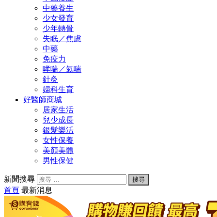
中藥養生
少女發育
少年轉骨
失眠／焦慮
中藥
免疫力
哮喘／氣喘
針灸
婦科生育
好醫師商城
居家生活
兒少成長
銀髮樂活
女性保養
美顏美體
男性保健
新聞搜尋
首頁
最新消息