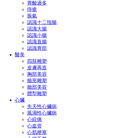
胃酸過多
痔瘡
脹氣
認識十二指腸
認識大腸
認識小腸
認識直腸
認識胃部
醫美
四肢雕塑
皮膚再造
胸部美容
臉形雕塑
臉部美容
體型雕塑
心臟
先天性心臟病
風濕性心臟病
心絞痛
心血管
心肌梗塞