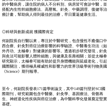
的中醫病房，讓住院的病人不分科別、病房皆可會診中醫，並
搭配內生性幹細胞療法、高壓氧、針灸、中藥調理、復健等治
療計畫，幫助病人得到最佳的治療，早日重返健康生活。
◎科研與創新成就 獲國際肯定
何副院長自行醫以來，專注於中醫研究，包含慢性不癒傷口中
西合療、針灸對癌症治療影響的科學驗證、中醫養生功法（如
外丹功、太極拳）對健康的影響等。透過初步研究發現，針灸
與灸法可能影響人體幹細胞，與健康及長壽相關；並從太極拳
研究顯示，太極拳可能有助於提升身體機能與延緩老化，引起
國際關注，獲得極具權威性和影響力的世界頂級學術刊物美國
《Science》期刊報導。
至今，何副院長發表171篇學術論文，其中149篇刊登於SCI國
際期刊，研究範圍包含中醫藥、針灸學、基因療法、骨骼再
生、神經退化性疾病與癌症治療，為中醫科學化發展奠定堅實
基礎。