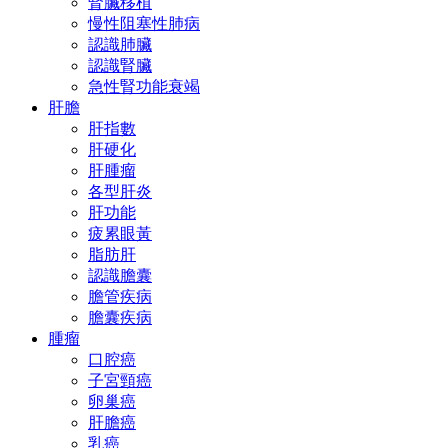
腎臟移植
慢性阻塞性肺病
認識肺臟
認識腎臟
急性腎功能衰竭
肝膽
肝指數
肝硬化
肝腫瘤
各型肝炎
肝功能
疲累眼黃
脂肪肝
認識膽囊
膽管疾病
膽囊疾病
腫瘤
口腔癌
子宮頸癌
卵巢癌
肝膽癌
乳癌