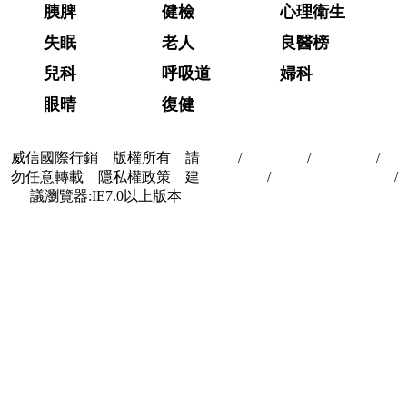
胰脾
健檢
心理衛生
失眠
老人
良醫榜
兒科
呼吸道
婦科
眼晴
復健
威信國際行銷 版權所有 請
首頁
/
關於我們
/
聯絡我們
/
隱
勿任意轉載 隱私權政策 建
私權政策
/
著作權與轉載授權
/
議瀏覽器:IE7.0以上版本
合作夥伴