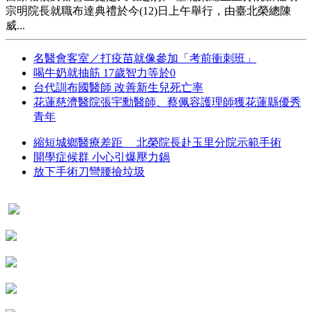
宗明院長就職布達典禮於今(12)日上午舉行，由臺北榮總陳
威...
名醫會客室／打疫苗就像參加「考前衝刺班」
喝牛奶就抽筋 17歲智力等於0
台代訓布國醫師 改善新生兒死亡率
花蓮慈濟醫院張宇勳醫師、蔡佩容護理師獲花蓮縣優秀
青年
縮短城鄉醫療差距 北榮院長赴玉里分院示範手術
開學症候群 小心引爆壓力鍋
放下手術刀彎腰撿垃圾