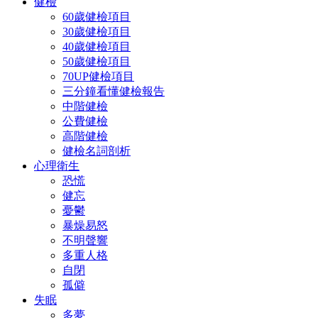
健檢
60歲健檢項目
30歲健檢項目
40歲健檢項目
50歲健檢項目
70UP健檢項目
三分鐘看懂健檢報告
中階健檢
公費健檢
高階健檢
健檢名詞剖析
心理衛生
恐慌
健忘
憂鬱
暴燥易怒
不明聲響
多重人格
自閉
孤僻
失眠
多夢