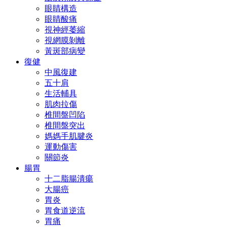
眼睛構造
眼睛酸痛
視神經萎縮
視網膜剝離
黃斑部病變
復健
中風復建
五十肩
生活輔具
肌肉拉傷
椎間盤凹陷
椎間盤突出
媽媽手肌腱炎
運動傷害
關節炎
腸胃
十二脂腸潰瘍
大腸癌
胃炎
胃食道逆流
胃痛