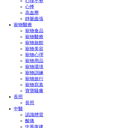
心律不整
心悸
高血壓
靜脈曲張
寵物醫療
寵物食品
寵物醫療
寵物旅館
寵物美容
寵物心理
寵物用品
寵物環境
寵物訓練
寵物旅行
寵物寫真
寶寶騷癢
長照
長照
中醫
認識體質
酸痛
中風復建