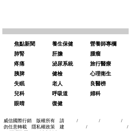
焦點新聞
養生保健
營養師專欄
肺腎
肝膽
腫瘤
疼痛
泌尿系統
旅行醫療
胰脾
健檢
心理衛生
失眠
老人
良醫榜
兒科
呼吸道
婦科
眼晴
復健
威信國際行銷 版權所有 請
首頁
/
關於我們
/
聯絡我們
/
隱
勿任意轉載 隱私權政策 建
私權政策
/
著作權與轉載授權
/