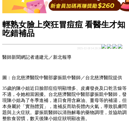
輕熟女臉上突狂冒痘痘 看醫生才知
吃錯補品
2025-12-18 14:20:34
醫師新聞網記者邊建元／新北報導
圖：台北慈濟醫院中醫部廖振凱中醫師／台北慈濟醫院提供
35歲的陳小姐近日臉部痘痘明顯增多、皮膚發炎及口乾舌燥等
不適，令她相當困擾。台北慈濟醫院中醫部廖振凱中醫師，發
現陳小姐為了冬季進補，連日食用含麻油、薑母等的補湯，但
本身屬於「實熱體質」，進補反而助長體內火氣，導致肌膚問
題與上火症狀。廖振凱醫師以清熱解毒的藥物調理，並協助調
整飲食習慣，數天後陳小姐症狀明顯改善。