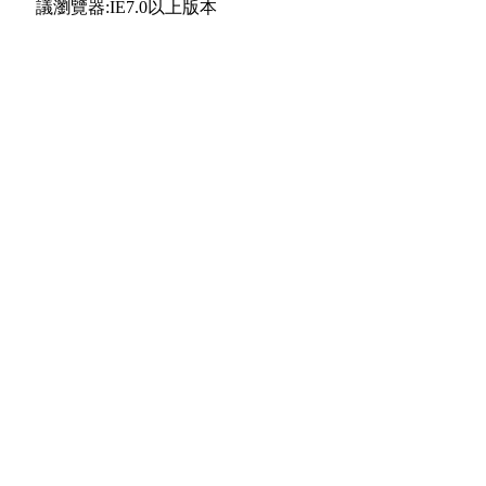
議瀏覽器:IE7.0以上版本
合作夥伴