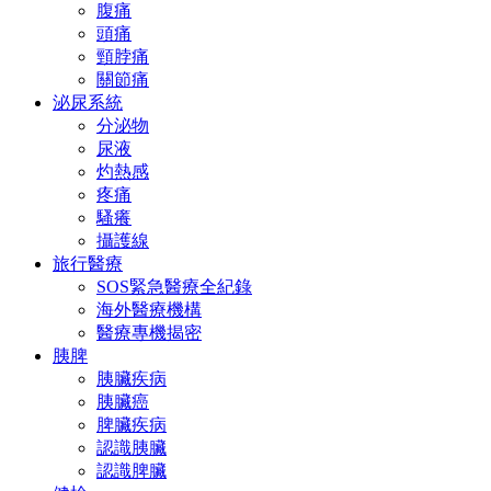
腹痛
頭痛
頸脖痛
關節痛
泌尿系統
分泌物
尿液
灼熱感
疼痛
騷癢
攝護線
旅行醫療
SOS緊急醫療全紀錄
海外醫療機構
醫療專機揭密
胰脾
胰臟疾病
胰臟癌
脾臟疾病
認識胰臟
認識脾臟