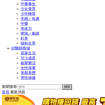
中藥養生
少女發育
少年轉骨
失眠／焦慮
中藥
免疫力
哮喘／氣喘
針灸
婦科生育
好醫師商城
居家生活
兒少成長
銀髮樂活
女性保養
美顏美體
男性保健
新聞搜尋
首頁
最新消息