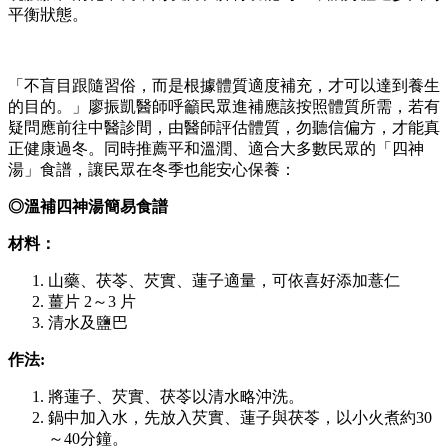
平衡狀態。
「不盲目跟隨習俗，而是根據體質適度補充，才可以達到養生
的目的。」廖振凱醫師呼籲民眾進補應該按照體質所需，若有
疑問應前往中醫診間，由醫師評估體質，勿聽信偏方，才能真
正健康過冬。同時推薦平和溫潤、適合大多數民眾的「四神
湯」食譜，讓民眾在冬季也能安心保養：
◎溫補四神湯簡易食譜
材料：
山藥、茯苓、芡實、蓮子適量，可依喜好添加薏仁
薑片 2～3 片
清水及鹽巴
作法:
將蓮子、芡實、茯苓以清水略沖洗。
鍋中加入水，先放入芡實、蓮子與茯苓，以小火煮約30
～40分鐘。