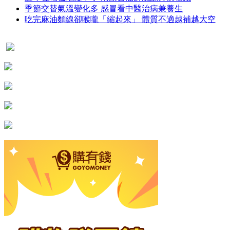
季節交替氣溫變化多 感冒看中醫治病兼養生
吃完麻油麵線卻喉嚨「縮起來」 體質不適越補越大空