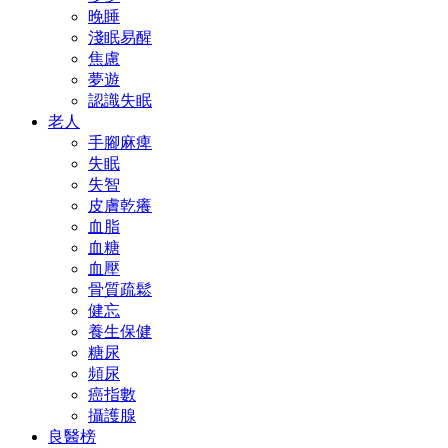
晚睡
淺眠易醒
焦慮
夢遊
認識失眠
老人
手腳麻痺
失眠
失智
皮膚乾癢
血脂
血糖
血壓
骨質疏鬆
健忘
養生保健
糖尿
頻尿
癌指數
攝護腺
良醫榜