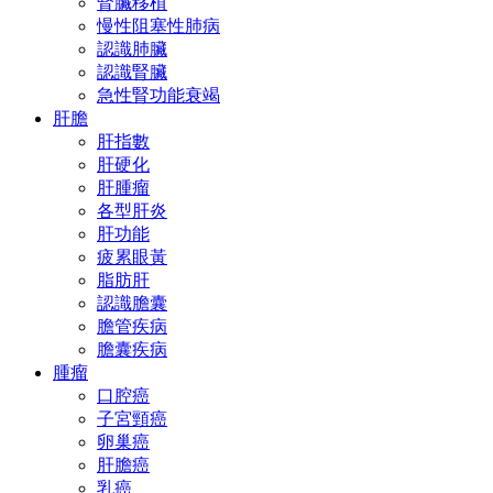
腎臟移植
慢性阻塞性肺病
認識肺臟
認識腎臟
急性腎功能衰竭
肝膽
肝指數
肝硬化
肝腫瘤
各型肝炎
肝功能
疲累眼黃
脂肪肝
認識膽囊
膽管疾病
膽囊疾病
腫瘤
口腔癌
子宮頸癌
卵巢癌
肝膽癌
乳癌