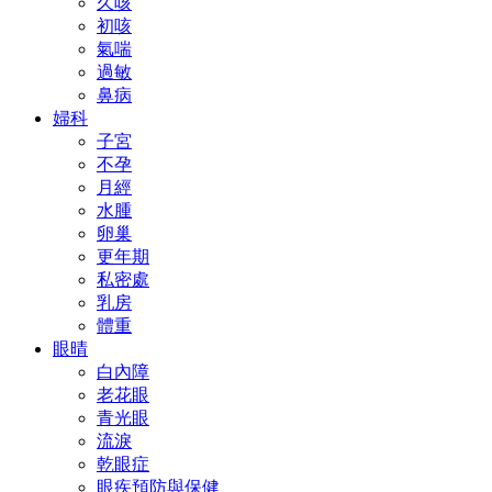
久咳
初咳
氣喘
過敏
鼻病
婦科
子宮
不孕
月經
水腫
卵巢
更年期
私密處
乳房
體重
眼晴
白內障
老花眼
青光眼
流淚
乾眼症
眼疾預防與保健