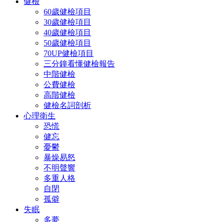
健檢
60歲健檢項目
30歲健檢項目
40歲健檢項目
50歲健檢項目
70UP健檢項目
三分鐘看懂健檢報告
中階健檢
公費健檢
高階健檢
健檢名詞剖析
心理衛生
恐慌
健忘
憂鬱
暴燥易怒
不明聲響
多重人格
自閉
孤僻
失眠
多夢