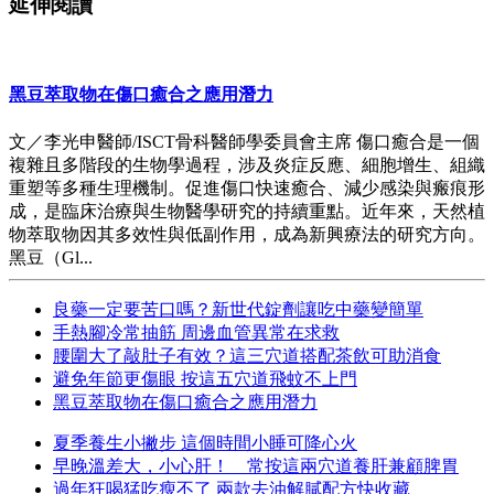
延伸閱讀
黑豆萃取物在傷口癒合之應用潛力
文／李光申醫師/ISCT骨科醫師學委員會主席 傷口癒合是一個
複雜且多階段的生物學過程，涉及炎症反應、細胞增生、組織
重塑等多種生理機制。促進傷口快速癒合、減少感染與瘢痕形
成，是臨床治療與生物醫學研究的持續重點。近年來，天然植
物萃取物因其多效性與低副作用，成為新興療法的研究方向。
黑豆（Gl...
良藥一定要苦口嗎？新世代錠劑讓吃中藥變簡單
手熱腳冷常抽筋 周邊血管異常在求救
腰圍大了敲肚子有效？這三穴道搭配茶飲可助消食
避免年節更傷眼 按這五穴道飛蚊不上門
黑豆萃取物在傷口癒合之應用潛力
夏季養生小撇步 這個時間小睡可降心火
早晚溫差大，小心肝！ 常按這兩穴道養肝兼顧脾胃
過年狂喝猛吃瘦不了 兩款去油解膩配方快收藏