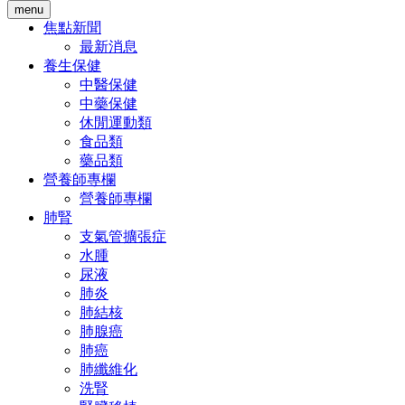
menu
焦點新聞
最新消息
養生保健
中醫保健
中藥保健
休閒運動類
食品類
藥品類
營養師專欄
營養師專欄
肺腎
支氣管擴張症
水腫
尿液
肺炎
肺結核
肺腺癌
肺癌
肺纖維化
洗腎