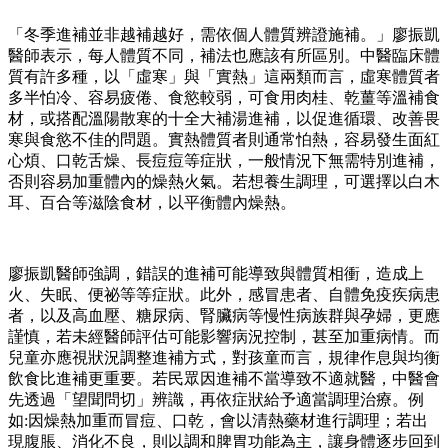
「冬季進補並非越補越好，需依個人體質辨證施補。」廖振凱
醫師表示，每人體質不同，補法也應該有所區別。中醫臨床體
質有許多種，以「虛寒」與「實熱」這兩類而言，虛寒體質者
多半怕冷、容易疲倦、食慾較弱，可食用肉桂、乾薑等溫補食
材，或搭配溫陽散寒的十全大補湯進補，以促進循環、改善畏
寒與食慾不佳的問題。實熱體質者則通常怕熱，容易發生面紅
心煩、口乾舌燥、長痘痘等症狀，一般情況下無需特別進補，
否則容易加重體內的燥熱火氣。若想養生調理，可選擇以白木
耳、百合等滋陰食材，以平衡體內燥熱。
廖振凱醫師強調，錯誤的進補可能導致與體質相衝，造成上
火、失眠、便祕等等症狀。此外，感冒患者、自體免疫疾病患
者，以及高血壓、糖尿病、腎臟病等慢性病族群與孕婦，更應
謹慎，若未經醫師評估可能影響病況控制，甚至加重病情。而
兒童亦應視狀況調整進補方式，對孩童而言，規律作息與均衡
飲食比進補更重要。若民眾因進補不當導致不適就醫，中醫會
先透過「望聞問切」辨識，再依症狀給予適當調理治療。例
如:因燥熱加重而冒痘、口乾，會以清熱藥材進行調理；若出
現腹脹、消化不良，則以調和脾胃功能為主，讓身體逐步回到