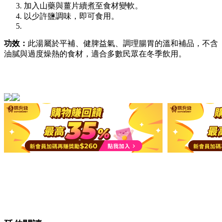
加入山藥與薑片續煮至食材變軟。
以少許鹽調味，即可食用。
功效：
此湯屬於平補、健脾益氣、調理腸胃的溫和補品，不含
油膩與過度燥熱的食材，適合多數民眾在冬季飲用。