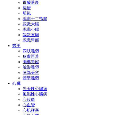
胃酸過多
痔瘡
脹氣
認識十二指腸
認識大腸
認識小腸
認識直腸
認識胃部
醫美
四肢雕塑
皮膚再造
胸部美容
臉形雕塑
臉部美容
體型雕塑
心臟
先天性心臟病
風濕性心臟病
心絞痛
心血管
心肌梗塞