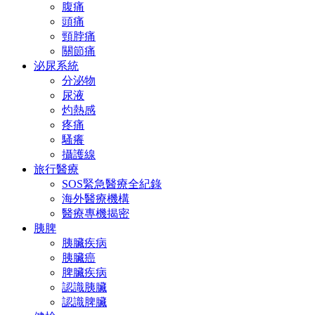
腹痛
頭痛
頸脖痛
關節痛
泌尿系統
分泌物
尿液
灼熱感
疼痛
騷癢
攝護線
旅行醫療
SOS緊急醫療全紀錄
海外醫療機構
醫療專機揭密
胰脾
胰臟疾病
胰臟癌
脾臟疾病
認識胰臟
認識脾臟