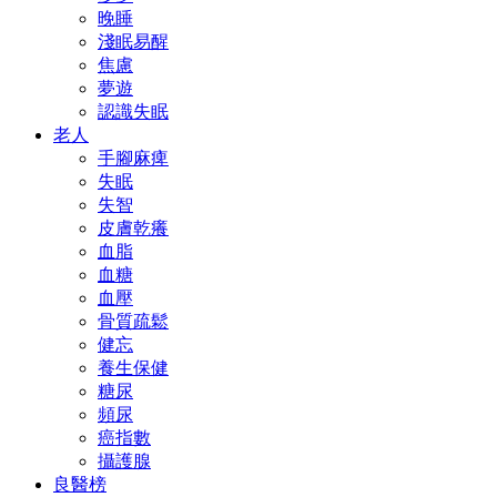
晚睡
淺眠易醒
焦慮
夢遊
認識失眠
老人
手腳麻痺
失眠
失智
皮膚乾癢
血脂
血糖
血壓
骨質疏鬆
健忘
養生保健
糖尿
頻尿
癌指數
攝護腺
良醫榜