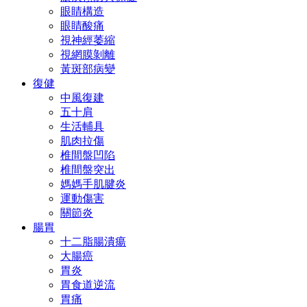
眼睛構造
眼睛酸痛
視神經萎縮
視網膜剝離
黃斑部病變
復健
中風復建
五十肩
生活輔具
肌肉拉傷
椎間盤凹陷
椎間盤突出
媽媽手肌腱炎
運動傷害
關節炎
腸胃
十二脂腸潰瘍
大腸癌
胃炎
胃食道逆流
胃痛