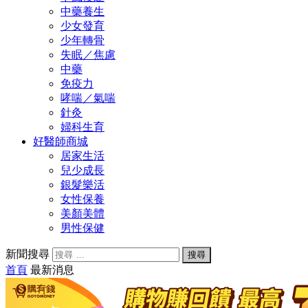
中藥養生
少女發育
少年轉骨
失眠／焦慮
中藥
免疫力
哮喘／氣喘
針灸
婦科生育
好醫師商城
居家生活
兒少成長
銀髮樂活
女性保養
美顏美體
男性保健
新聞搜尋
首頁
最新消息