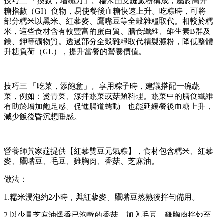
技巧二 「換穀，增纖力」。糯米由支鏈澱粉構成，屬於高升
糖指數（GI）食物，易使餐後血糖快速上升。吃粽時，可將
部分糯米以黑米、紅藜麥、鷹嘴豆等全穀雜糧取代。相較於糯
米，這些食材含有較豐富的蛋白質、膳食纖維、維生素B群及
鎂、鉀等礦物質。透過部分全穀雜糧取代精製澱粉，降低整體
升糖負荷（GL），提升當餐的營養價值。
技巧三 「吃菜，添飽意」。享用粽子時，建議搭配一碗蔬
菜，例如：燙青菜、涼拌蔬菜或菇類料理。蔬菜中的膳食纖維
有助於增加飽足感、促進腸道蠕動，也能延緩餐後血糖上升，
減少飯後昏沉想睡感。
營養師黃家莚提供【紅藜雙豆元氣粽】，食材包含糯米、紅藜
麥、鷹嘴豆、毛豆、雞胸肉、香菇、芝麻油。
做法：
1.糯米浸泡約2小時，與紅藜麥、鷹嘴豆蒸熟後拌勻備用。
2.以少量芝麻油爆香已泡軟的香菇，加入毛豆、雞胸肉拌炒至