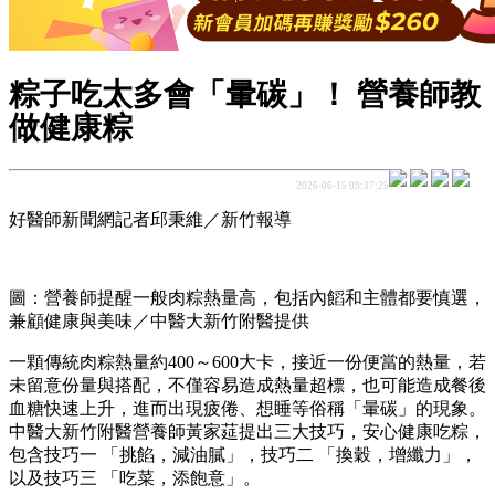
粽子吃太多會「暈碳」！ 營養師教
做健康粽
2026-06-15 09:37:25
好醫師新聞網記者邱秉維／新竹報導
圖：營養師提醒一般肉粽熱量高，包括內饀和主體都要慎選，
兼顧健康與美味／中醫大新竹附醫提供
一顆傳統肉粽熱量約400～600大卡，接近一份便當的熱量，若
未留意份量與搭配，不僅容易造成熱量超標，也可能造成餐後
血糖快速上升，進而出現疲倦、想睡等俗稱「暈碳」的現象。
中醫大新竹附醫營養師黃家莚提出三大技巧，安心健康吃粽，
包含技巧一 「挑餡，減油膩」，技巧二 「換穀，增纖力」，
以及技巧三 「吃菜，添飽意」。