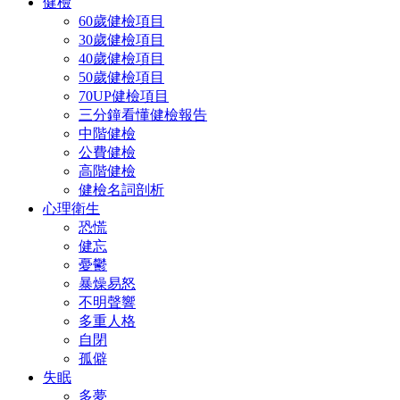
健檢
60歲健檢項目
30歲健檢項目
40歲健檢項目
50歲健檢項目
70UP健檢項目
三分鐘看懂健檢報告
中階健檢
公費健檢
高階健檢
健檢名詞剖析
心理衛生
恐慌
健忘
憂鬱
暴燥易怒
不明聲響
多重人格
自閉
孤僻
失眠
多夢