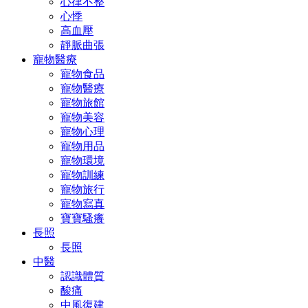
心律不整
心悸
高血壓
靜脈曲張
寵物醫療
寵物食品
寵物醫療
寵物旅館
寵物美容
寵物心理
寵物用品
寵物環境
寵物訓練
寵物旅行
寵物寫真
寶寶騷癢
長照
長照
中醫
認識體質
酸痛
中風復建