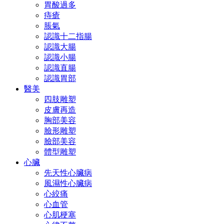
胃酸過多
痔瘡
脹氣
認識十二指腸
認識大腸
認識小腸
認識直腸
認識胃部
醫美
四肢雕塑
皮膚再造
胸部美容
臉形雕塑
臉部美容
體型雕塑
心臟
先天性心臟病
風濕性心臟病
心絞痛
心血管
心肌梗塞