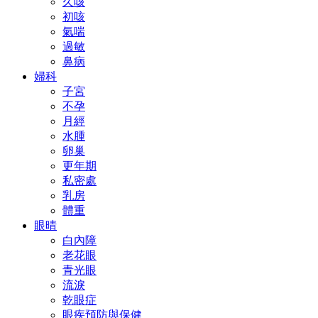
久咳
初咳
氣喘
過敏
鼻病
婦科
子宮
不孕
月經
水腫
卵巢
更年期
私密處
乳房
體重
眼晴
白內障
老花眼
青光眼
流淚
乾眼症
眼疾預防與保健