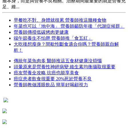
瘤本身，而是與營養不良相關。治療期間最重要的就是營養充
足、維...
早餐吃不對、身體就很累 營養師推這幾種食物
年菜也可以「地中海」 營養師籲防年後「代謝症候群」
營養師傳授低碳烤肉更健康
端午節養生不怕胖 營養師推「食五紅」
大吃後想瘦身？間歇性斷食適合你嗎？營養師親自解
析！
傳統年菜魚肉多 醫師推這五食材健康沒煩惱
頭暈原來是營養性神經病變 維生素均衡攝取很重要
癌友營養全攻略 抗癌也能享美食
癌症患者飲食很重要 20%死於營養不良
營養師教做護眼飲品 簡單好喝顧視力