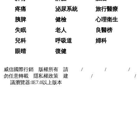
疼痛
泌尿系統
旅行醫療
胰脾
健檢
心理衛生
失眠
老人
良醫榜
兒科
呼吸道
婦科
眼晴
復健
威信國際行銷 版權所有 請
首頁
/
關於我們
/
聯絡我們
/
隱
勿任意轉載 隱私權政策 建
私權政策
/
著作權與轉載授權
/
議瀏覽器:IE7.0以上版本
合作夥伴