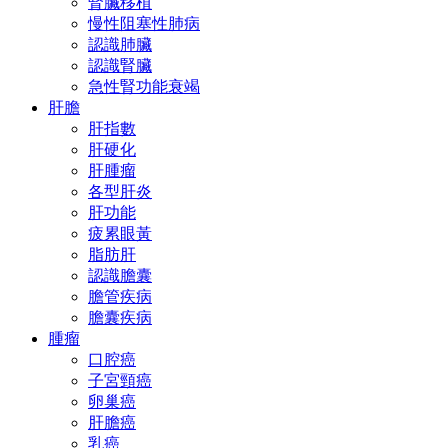
腎臟移植
慢性阻塞性肺病
認識肺臟
認識腎臟
急性腎功能衰竭
肝膽
肝指數
肝硬化
肝腫瘤
各型肝炎
肝功能
疲累眼黃
脂肪肝
認識膽囊
膽管疾病
膽囊疾病
腫瘤
口腔癌
子宮頸癌
卵巢癌
肝膽癌
乳癌