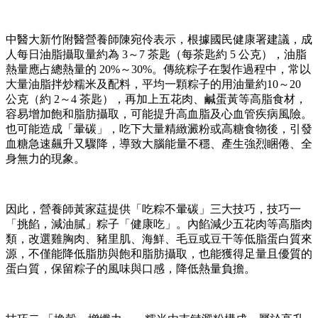
中醫大新竹附醫營養師陳宛伶表示，根據國民健康署建議，成
人每日油脂攝取量約為 3～7 茶匙（每茶匙約 5 公克），油脂
熱量應占總熱量的 20%～30%。傳統粽子在製作過程中，常以
大量油脂拌炒糯米及配料，平均一顆粽子的用油量約10～20
公克（約 2～4 茶匙），再加上五花肉、鹹蛋黃等高脂食材，
容易增加飽和脂肪攝取，可能提升高血脂及心血管疾病風險。
也可能造成「暈碳」，吃下大量精緻澱粉或高糖食物後，引發
血糖急速飆升又驟降，導致大腦能量不穩、產生強烈睏倦、全
身無力的現象。
因此，營養師黃家莚提供「吃粽不暈碳」三大技巧，技巧一
「挑餡，減油膩」粽子「健康吃」。內餡減少五花肉等高脂肉
類，改選雞胸肉、豬里肌、海鮮、毛豆或豆干等低脂蛋白質來
源，不僅能降低脂肪與飽和脂肪攝取，也能獲得足量且優質的
蛋白質，保留粽子的風味與口感，降低熱量負擔。