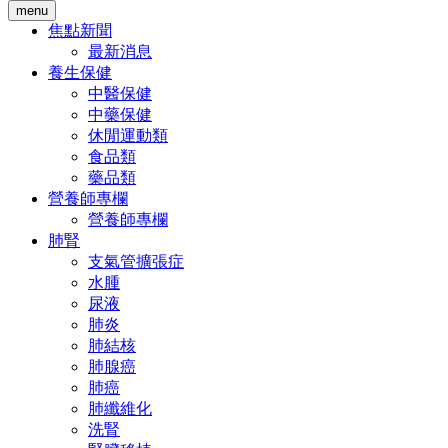
menu
焦點新聞
最新消息
養生保健
中醫保健
中藥保健
休閒運動類
食品類
藥品類
營養師專欄
營養師專欄
肺腎
支氣管擴張症
水腫
尿液
肺炎
肺結核
肺腺癌
肺癌
肺纖維化
洗腎