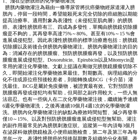
1、淺在型膀胱癌的化學藥物灌洗
膀胱內藥物灌注為藉由一條導尿管將抗癌藥物經尿道灌入膀
胱內，停留一段時間，希望能殺死未完全切除的癌細胞以期能
提高治療率。適用對象為表淺性（未侵犯至肌肉層）的膀胱
癌。表淺性膀胱癌有三、四成為多發性，單獨由膀胱鏡切除腫
瘤是不夠的，其再發率高達75%～80%。甚至有10%～15 %會
進展成侵犯型。因此表淺性膀胱癌的標準治療應包括：膀胱鏡
切除腫以及術後合併膀胱內藥物灌注。膀胱內藥物灌注的目的
為：消滅存在的膀胱腫瘤、預防膀胱腫瘤再發，以及預防膀胱
腫瘤進展成侵犯型。Doxorubicin、Epirubicin以及Mitomycin是
常用的灌注化學藥物。文獻上提議在剛做完膀胱鏡腫瘤切除不
久，即開始灌注化學藥物效果最佳。對期數高、病理組織的分
化不佳或原位癌預後較差者，則能轉換成BCG（卡介苗）灌
洗最佳。BCG是屬於免疫藥物，被證實最有效。它對預防膀
胱腫瘤再發或侵犯均有幫助，但局部之副作用較大，一些人無
法容忍。也有一些病人在二次化學藥物灌注後，繼續施予連續
6週化學藥物灌洗，之後再連續10個月4週1次的化學藥物灌
洗。膀胱內化學藥物灌注的缺點為療效時間短暫、減少再發率
僅10～15%、以及對預防膀胱腫瘤進展成侵犯型無幫助。灌注
的副作用最常見的為膀胱刺激症狀。追蹤第一年內須每3個月
在泌尿科做膀胱鏡檢及小便癌細胞檢查，第二年及第三年為每
半年一次。表淺性膀胱癌的預後與期數及組織的分化有關。表