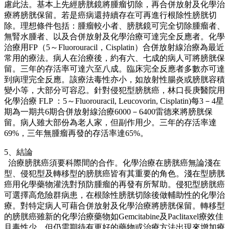
慮此法。基本上先經膀胱鏡將腫瘤切除，再合併放射及化學治
療將膀胱保留。若是癌病還持續存在可再進行根除性膀胱切
除。理想條件包括：腫瘤較小者、膀胱鏡可完全切除腫瘤者、
無腎水腫者、以及合併放射及化學治療可達完全反應者。化學
治療用FP（5～Fluorouracil，Cisplatin）合併放射線治療為最近
常用的療法。病人在治療後，約有六、七成的病人可將膀胱保
留。三年的存活率可達六至八成。臨床完全反應者多數亦可達
到病理完全反應。該療法毒性亦小，如放射性腸炎或膀胱容積
變小等，大部分可容忍。針對侵犯型膀胱癌，林口長庚醫院用
化學治療 FLP ：5～Fluorouracil, Leucovorin, Cisplatin)每3－4星
期為一期共6期合併放射線治療6000－6400雷德來將膀胱保
留。病人雖大部份為老人家，但副作用少。三年的存活率達
69%，三年無腫瘤再發的存活率達65%。
5、結論
治療膀胱癌須要科際間的合作。化學治療在膀胱癌無論淺在
型、侵犯型及轉移型的膀胱癌皆有其重要的角色。淺在型膀胱
癌用化學藥物灌洗對預防腫瘤的再發有所幫助。侵犯型膀胱癌
可選擇高危險群病患，在根除性膀胱切除後做輔助性的化學治
療。對特定病人可藉合併放射及化學治療將膀胱保留。轉移型
的膀胱癌雖新的化學治療藥物如Gemcitabine及Paclitaxel療效佳
且毒性少，但仍需期待有更好的藥物或治療方法出現來增加療