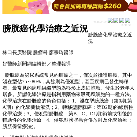
2016-03-23
16:38:57
膀胱癌化學治療之近況
膀胱癌化學治療之近
況
林口長庚醫院 腫瘤科 廖宗琦醫師
好醫師新聞網編輯部／整理報導
膀胱癌為泌尿系統常見的腫瘤之一，僅次於攝護腺癌。其中
淺在型佔75～80%，其餘則為侵犯型，甚至疾病已發生轉移
者。最常見的病理組織型態為移形上皮細胞癌。發生於老年人
居多。所謂化學治療是指利用藥物來殺死癌細胞的一種方法。
化學治療在膀胱癌的角色包括： 1、淺在型膀胱癌（第0期,第
A期）的化學藥物灌洗；2、轉移型膀胱癌：第D2期)的緩解性
化學治療；3、侵犯型膀胱癌：第B、C、D1期)術前或術後的
輔助性的化學治療；4、侵犯型膀胱癌合併放射及化學治療 ：
膀胱保留療法)。