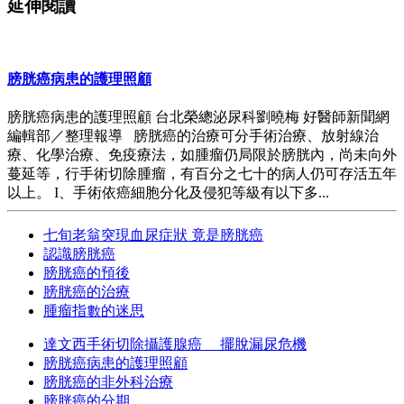
延伸閱讀
膀胱癌病患的護理照顧
膀胱癌病患的護理照顧 台北榮總泌尿科劉曉梅 好醫師新聞網
編輯部／整理報導 膀胱癌的治療可分手術治療、放射線治
療、化學治療、免疫療法，如腫瘤仍局限於膀胱內，尚未向外
蔓延等，行手術切除腫瘤，有百分之七十的病人仍可存活五年
以上。 I、手術依癌細胞分化及侵犯等級有以下多...
七旬老翁突現血尿症狀 竟是膀胱癌
認識膀胱癌
膀胱癌的預後
膀胱癌的治療
腫瘤指數的迷思
達文西手術切除攝護腺癌 擺脫漏尿危機
膀胱癌病患的護理照顧
膀胱癌的非外科治療
膀胱癌的分期