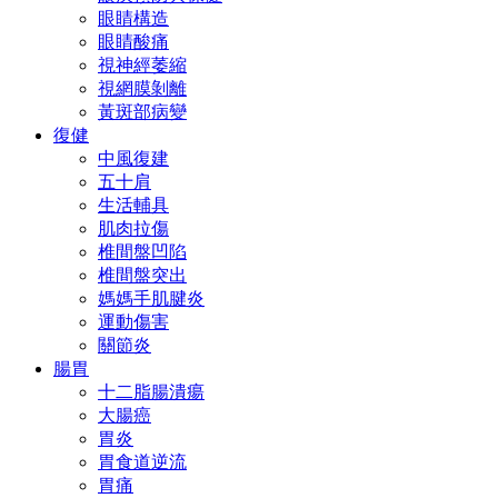
眼睛構造
眼睛酸痛
視神經萎縮
視網膜剝離
黃斑部病變
復健
中風復建
五十肩
生活輔具
肌肉拉傷
椎間盤凹陷
椎間盤突出
媽媽手肌腱炎
運動傷害
關節炎
腸胃
十二脂腸潰瘍
大腸癌
胃炎
胃食道逆流
胃痛