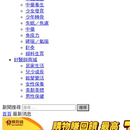
中藥養生
少女發育
少年轉骨
失眠／焦慮
中藥
免疫力
哮喘／氣喘
針灸
婦科生育
好醫師商城
居家生活
兒少成長
銀髮樂活
女性保養
美顏美體
男性保健
新聞搜尋
首頁
最新消息