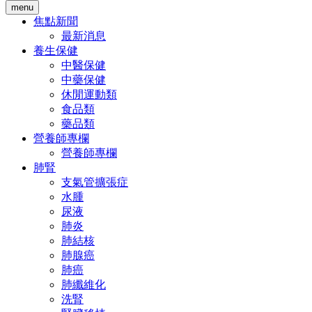
menu
焦點新聞
最新消息
養生保健
中醫保健
中藥保健
休閒運動類
食品類
藥品類
營養師專欄
營養師專欄
肺腎
支氣管擴張症
水腫
尿液
肺炎
肺結核
肺腺癌
肺癌
肺纖維化
洗腎