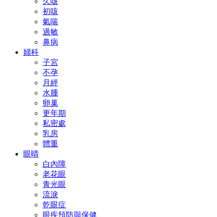
久咳
初咳
氣喘
過敏
鼻病
婦科
子宮
不孕
月經
水腫
卵巢
更年期
私密處
乳房
體重
眼晴
白內障
老花眼
青光眼
流淚
乾眼症
眼疾預防與保健