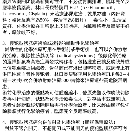
藥與舊藥的比較為新藥毒性小、不必從腎臟排泄、臨床完全反
應率較舊藥高。林口長庚醫院用 FLP（5～Fluorouracil，
Leucovorin，Cisplatin）來治療泌尿道癌，效果亦佳（內部資
料：臨床反應率為50%，存活率為8個月），毒性小，生活品
質好。化學治療在非移形上皮細胞癌、內臟轉移者及體能不好
者，療效較不好。
3、侵犯型膀胱癌術前或術後的輔助性化學治療
輔助性的化學治療可用在手術前或手術後，也可以合併放射
線治療。根除性膀胱切除（radical cystectomy）後做化學治療
的選擇對象為高癌症再發或轉移者，包括腫瘤已擴及膀胱外或
已侵犯至鄰近組織者、骨盆腔已有淋巴腺轉移者、或病理上有
淋巴性或血管性侵犯者。林口長庚醫院用化學治療FLP 每3～4
週一次共6次合併放射線治療5000雷德來治療這些高危險群病
患。
術前化學治療的優點為可使腫瘤縮小，使原先難以作膀胱切除
者再可行切除。缺點為化學治療毒性大，對存活率並無幫助。
患者先經膀胱鏡切除腫瘤再行化學治療者，比未經由膀胱鏡切
除腫瘤就行化學治療者，臨床完全反應率較高。
4、侵犯型膀胱癌合併放射及化學治療（膀胱保留療法）
對於不適合開刀、不想開刀或不能開刀的侵犯型膀胱癌可考