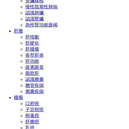
腎臟移植
慢性阻塞性肺病
認識肺臟
認識腎臟
急性腎功能衰竭
肝膽
肝指數
肝硬化
肝腫瘤
各型肝炎
肝功能
疲累眼黃
脂肪肝
認識膽囊
膽管疾病
膽囊疾病
腫瘤
口腔癌
子宮頸癌
卵巢癌
肝膽癌
乳癌