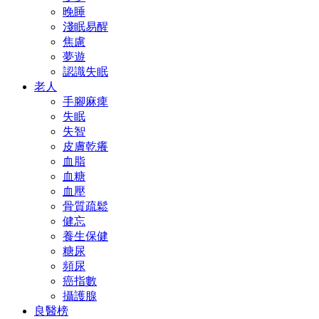
晚睡
淺眠易醒
焦慮
夢遊
認識失眠
老人
手腳麻痺
失眠
失智
皮膚乾癢
血脂
血糖
血壓
骨質疏鬆
健忘
養生保健
糖尿
頻尿
癌指數
攝護腺
良醫榜