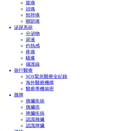
腹痛
頭痛
頸脖痛
關節痛
泌尿系統
分泌物
尿液
灼熱感
疼痛
騷癢
攝護線
旅行醫療
SOS緊急醫療全紀錄
海外醫療機構
醫療專機揭密
胰脾
胰臟疾病
胰臟癌
脾臟疾病
認識胰臟
認識脾臟