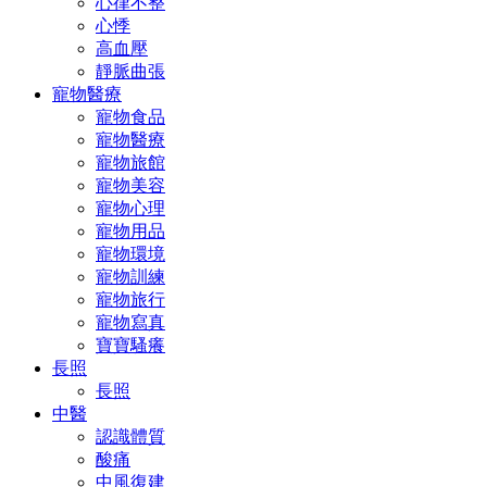
心律不整
心悸
高血壓
靜脈曲張
寵物醫療
寵物食品
寵物醫療
寵物旅館
寵物美容
寵物心理
寵物用品
寵物環境
寵物訓練
寵物旅行
寵物寫真
寶寶騷癢
長照
長照
中醫
認識體質
酸痛
中風復建