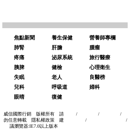
焦點新聞
養生保健
營養師專欄
肺腎
肝膽
腫瘤
疼痛
泌尿系統
旅行醫療
胰脾
健檢
心理衛生
失眠
老人
良醫榜
兒科
呼吸道
婦科
眼晴
復健
威信國際行銷 版權所有 請
首頁
/
關於我們
/
聯絡我們
/
隱
勿任意轉載 隱私權政策 建
私權政策
/
著作權與轉載授權
/
議瀏覽器:IE7.0以上版本
合作夥伴