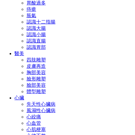
胃酸過多
痔瘡
脹氣
認識十二指腸
認識大腸
認識小腸
認識直腸
認識胃部
醫美
四肢雕塑
皮膚再造
胸部美容
臉形雕塑
臉部美容
體型雕塑
心臟
先天性心臟病
風濕性心臟病
心絞痛
心血管
心肌梗塞