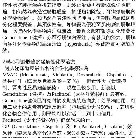
淺性膀胱腫瘤治療後若復發，則終止灌藥再行膀胱鏡切除腫
瘤。如仍然為表淺性膀胱腫瘤，於腫瘤切除後，可繼續膀胱內
化學藥物灌注。如仍然為表淺性膀胱腫瘤，但期數增高或病理
分化程度變差，其預後較差。如轉變為侵犯至肌肉層的膀胱腫
瘤，膀胱內化學藥物灌注就無效。最近文獻有報導新化學藥物
Gemcitabine（健擇）亦可行膀胱內灌注，有發展的潛力。膀胱
內灌注化學藥物加高溫治療（hyperthemia）亦被證實可增加療
效。
2.轉移型膀胱癌的緩解性化學治療
過去泌尿道癌最出名的合併化學療法為
MVAC（Methotrexate、Vinblastin、Doxorubicin、Cisplatin），
效果雖佳（臨床反應率為39～65 %），但毒性大（骨髓抑
制、腎毒性及易細菌感染），現在已較少用。新藥以
Gemcitabine（健擇）及Paclitaxel（太平洋紫杉醇）最有效。
Gemcitabine健保已可給付於晚期膀胱癌病患：若單獨使用，可
使二成七的患者有臨床反應率（腫瘤縮少大於50%），若與鉑
化合物合併使用，則平均可以存活十二到十四個月。
Paclitaxel（太平洋紫杉醇）健保尚未給付。
GP（Gemcitabine，Cisplatin）及TP（Paclitaxel，Cisplatin）效
果佳（臨床反應率分別為57～66%及62～72%%）,毒性小。新